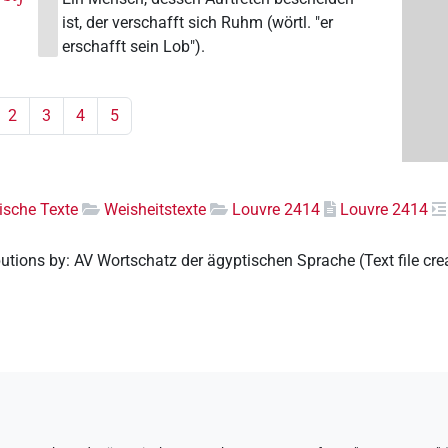
ist, der verschafft sich Ruhm (wörtl. "er
erschafft sein Lob").
2
3
4
5
rische Texte
Weisheitstexte
Louvre 2414
Louvre 2414
butions by
:
AV Wortschatz der ägyptischen Sprache
(
Text file cr