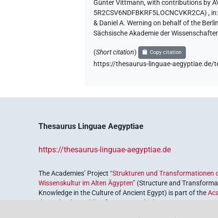
Günter Vittmann
,
with contributions by
A
5R2CSV6NDFBKRF5LOCNCVKR2CA)
,
in
& Daniel A. Werning on behalf of the Ber
Sächsische Akademie der Wissenschaften
(
Short citation
)
Copy citation
https://thesaurus-linguae-aegyptiae
Thesaurus Linguae Aegyptiae
https://thesaurus-linguae-aegyptiae.de
The Academies’ Project
“Strukturen und Transformationen d
Wissenskultur im Alten Ägypten”
(Structure and Transformat
Knowledge in the Culture of Ancient Egypt) is part of the
Ac
the Federal Republic of Germany, which serves to preserve, r
coordinated by the
Union of the German Academies of Scie