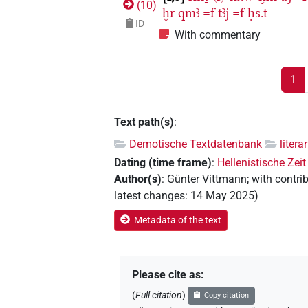
(
10
)
ḫr
qmꜣ
=f
tꜣj
=f
ḥs.t
ID
With commentary
1
Text path(s)
:
Demotische Textdatenbank
litera
Dating (time frame)
:
Hellenistische Zeit
Author(s)
:
Günter Vittmann
;
with contri
latest changes
:
14 May 2025
)
Metadata of the text
Please cite as
:
(
Full citation
)
Copy citation