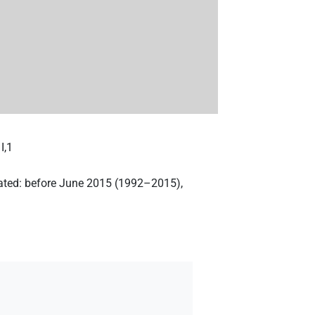
I,1
eated
:
before June 2015 (1992–2015)
,