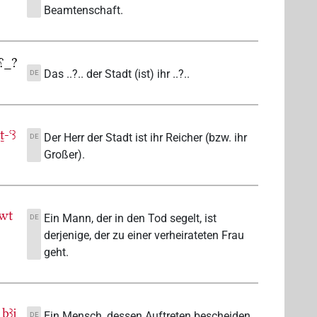
Beamtenschaft.
⸮_?
Das ..?.. der Stadt (ist) ihr ..?..
DE
-ꜥꜣ
Der Herr der Stadt ist ihr Reicher (bzw. ihr
DE
Großer).
wt
Ein Mann, der in den Tod segelt, ist
DE
derjenige, der zu einer verheirateten Frau
geht.
bꜣj
Ein Mensch, dessen Auftreten bescheiden
DE