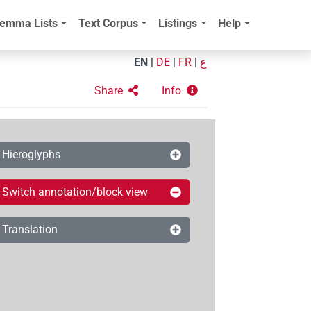
emma Lists
Text Corpus
Listings
Help
EN
|
DE
|
FR
|
ع
Share
Info
Hieroglyphs
Switch annotation/block view
Translation