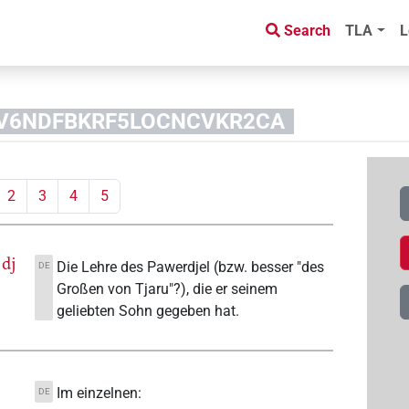
Search
TLA
L
2CSV6NDFBKRF5LOCNCVKR2CA
2
3
4
5
dj
Die Lehre des Pawerdjel (bzw. besser "des
DE
Großen von Tjaru"?), die er seinem
geliebten Sohn gegeben hat.
Im einzelnen:
DE