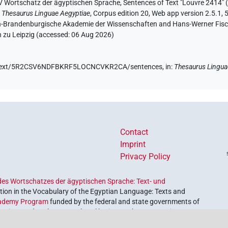
V Wortschatz der ägyptischen Sprache
,
Sentences of Text "Louvre 2414" (
:
Thesaurus Linguae Aegyptiae
,
Corpus edition 20, Web app version 2.5.1, 
lin-Brandenburgische Akademie der Wissenschaften and Hans-Werner Fischer
 zu Leipzig (accessed:
06 Aug 2026
)
.de/text/5R2CSV6NDFBKRF5LOCNCVKR2CA/sentences,
in
:
Thesaurus Lingua
Contact
Imprint
Privacy Policy
es Wortschatzes der ägyptischen Sprache: Text- und
ion in the Vocabulary of the Egyptian Language: Texts and
ademy Program
funded by the federal and state governments of
etrieve and explore our cultural heritage. The program is
nces and Humanities
.