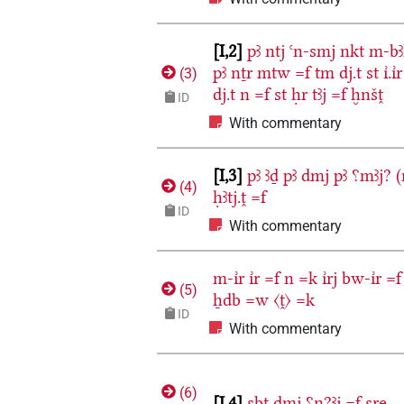
I,2
pꜣ
ntj
ꜥn-smj
nkt
m-b
pꜣ
nṯr
mtw
=f
tm
dj.t
st
ı͗.ı͗r
(
3
)
dj.t
n
=f
st
ḥr
tꜣj
=f
ḫnšṱ
ID
With commentary
I,3
pꜣ
ꜣḏ
pꜣ
dmj
pꜣ
⸮mꜣj?
(
(
4
)
ḥꜣtj.ṱ
=f
ID
With commentary
m-ı͗r
ı͗r
=f
n
=k
ı͗rj
bw-ı͗r
=f
(
5
)
ẖdb
=w
〈ṱ〉
=k
ID
With commentary
(
6
)
I,4
sbt
dmj
⸮n?ꜣj
=f
sre