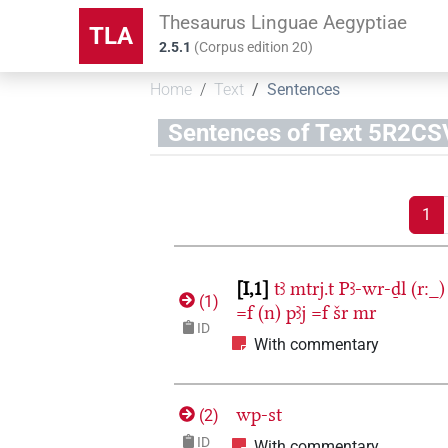
Thesaurus Linguae Aegyptiae
TLA
2.5.1
(
Corpus edition
20
)
Home
Text
Sentences
Sentences of Text 5R
1
I,1
tꜣ
mtrj.t
Pꜣ-wr-ḏl
(r:_)
(
1
)
=f
(n)
pꜣj
=f
šr
mr
ID
With commentary
wp-st
(
2
)
ID
With commentary