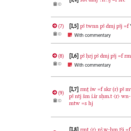
ID
I,5
pꜣ
twnn
pꜣ
dmj
pꜣj
=f
(
7
)
ID
With commentary
I,6
pꜣ
ḥrj
pꜣ
dmj
pꜣj
=f
rmṯ
(
8
)
ID
With commentary
I,7
rmṯ
ı͗w
=f
skr
(r)
pꜣ
m
(
9
)
pꜣ
ntj
šm
ı͗.ı͗r
sḥm.t
〈r〉
wn-
ID
mtw
=s
hj
I,8
rmṯ
〈r〉
nꜣ.w-ḫm
tꜣj
=f