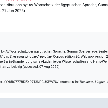
contributions by
:
AV Wortschatz der ägyptischen Sprache
,
Gunna
s
:
27 Jun 2025
)
s by
AV Wortschatz der ägyptischen Sprache
, Gunnar Sperveslage
,
Senten
7U)
,
in
:
Thesaurus Linguae Aegyptiae
,
Corpus edition 20, Web app version 2
 the Berlin-Brandenburgische Akademie der Wissenschaften and Hans-Werner
ten zu Leipzig (accessed:
07 Aug 2026
)
de/text/YYI5IC777BDEXD7TJNPCUKPW7U/sentences,
in
:
Thesaurus Linguae 