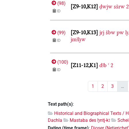
(
98
)
Z9-10,K12
ḏwjw
sšrw
2
ID
Z9-10,K13
jrj
šbw
pw
ḫ
(
99
)
jmꜣḫw
ID
(
100
)
Z11-12,K1
dꜣb
ꜥ
2
ID
1
2
3
…
Text path(s)
:
Historical and Biographical Texts / 
Dachla
Mastaba des ḫntj-kꜣ
Schei
Dating (time frame)
:
Djoser (Netjerichet