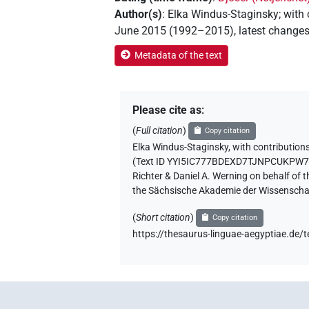
Author(s)
:
Elka Windus-Staginsky
;
with 
June 2015 (1992–2015)
,
latest change
Metadata of the text
Please cite as
:
(
Full citation
)
Copy citation
Elka Windus-Staginsky
,
with contribution
(Text ID YYI5IC777BDEXD7TJNPCUKPW
Richter & Daniel A. Werning on behalf of
the Sächsische Akademie der Wissenschaf
(
Short citation
)
Copy citation
https://thesaurus-linguae-aegyptiae.