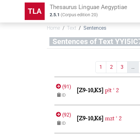
Thesaurus Linguae Aegyptiae
TLA
2.5.1
(
Corpus edition
20
)
Home
Text
Sentences
Sentences of Text YYI
1
2
3
…
(
91
)
Z9-10,K5
pꜣt
ꜥ
2
ID
(
92
)
Z9-10,K6
mzt
ꜥ
2
ID