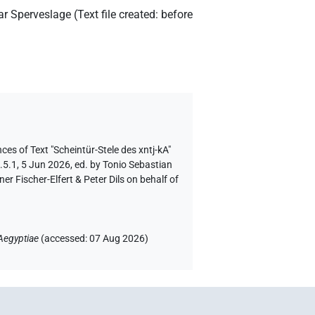
r Sperveslage
(
Text file created
:
before
ces of Text "Scheintür-Stele des xntj-kA"
.5.1, 5 Jun 2026, ed. by Tonio Sebastian
 Fischer-Elfert & Peter Dils on behalf of
Aegyptiae
(
accessed
:
07 Aug 2026
)