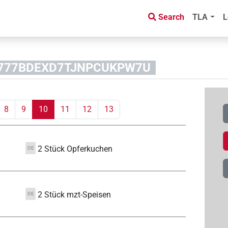
Search
TLA
L
5IC777BDEXD7TJNPCUKPW7U
8
9
10
11
12
13
2 Stück Opferkuchen
DE
2 Stück mzt-Speisen
DE