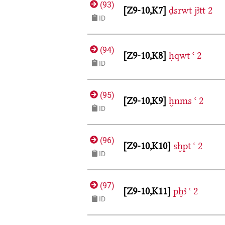
(
93
)
Z9-10,K7
ḏsrwt
jꜣtt
2
ID
(
94
)
Z9-10,K8
ḥqwt
ꜥ
2
ID
(
95
)
Z9-10,K9
ḫnms
ꜥ
2
ID
(
96
)
Z9-10,K10
sḫpt
ꜥ
2
ID
(
97
)
Z9-10,K11
pḫꜣ
ꜥ
2
ID