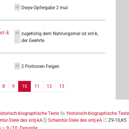
Dwjw-Opfergabe 2 mal
DE
nt-k
zugehörig dem Nahrungsmal ist xnt-k,
DE
der Geehrte
2 Portionen Feigen
DE
8
9
10
11
12
13
Historisch-biographische Texte
Historisch-biographische Texte
ntür-Stele des xntj-kA
Scheintür-Stele des xntj-kA
Z9-10,K5
)
–
9./10. Dynastie