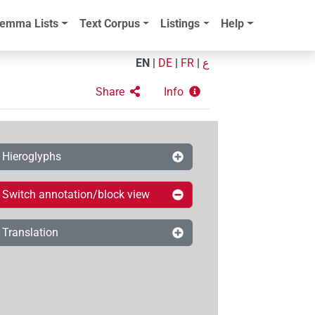
emma Lists
Text Corpus
Listings
Help
EN
|
DE
|
FR
|
ع
Share
Info
Hieroglyphs
Switch annotation/block view
Translation