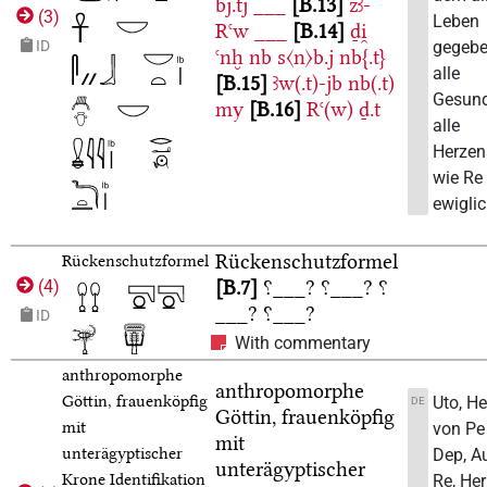
bj.tj
___
B.13
zꜣ-
(
3
)
Leben
Rꜥw
___
B.14
ḏi̯
gegeben
ID
ꜥnḫ
nb
s〈n〉b.j
nb{.t}
alle
B.15
ꜣw(.t)-jb
nb(.t)
Gesund
my
B.16
Rꜥ(w)
ḏ.t
alle
Herzen
wie Re
ewiglic
Rückenschutzformel
Rückenschutzformel
B.7
⸮___?
⸮___?
⸮
(
4
)
___?
⸮___?
ID
With commentary
anthropomorphe
anthropomorphe
Göttin, frauenköpfig
Uto, He
DE
Göttin, frauenköpfig
mit
von Pe
mit
unterägyptischer
Dep, A
unterägyptischer
Krone
Identifikation
Re, Her