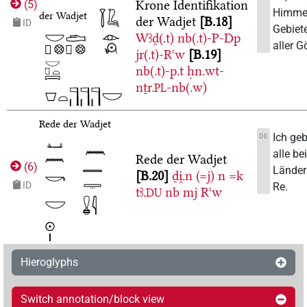
Krone
Identifikation
(
5
)
Himmel
der Wadjet
der Wadjet
B.18
ID
Gebiete
Wꜣḏ(.t)
nb(.t)-P-Dp
aller Gö
jr(.t)-Rꜥw
B.19
nb(.t)-p.t
ḥn.wt-
nṯr.
-nb(.w)
PL
Rede der Wadjet
Ich geb
DE
alle be
Rede der Wadjet
(
6
)
Länder
B.20
ḏi̯.n
(=j)
n
=k
ID
Re.
tꜣ.
nb
mj
Rꜥw
DU
Hieroglyphs
Switch annotation/block view