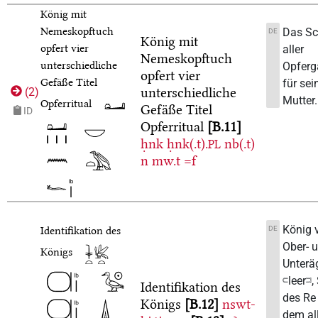
König mit
Nemeskopftuch
Das S
DE
König mit
opfert vier
aller
Nemeskopftuch
unterschiedliche
Opfer
opfert vier
Gefäße
Titel
für sei
unterschiedliche
(
2
)
Mutter.
Opferritual
Gefäße
Titel
ID
Opferritual
B.11
ḥnk
ḥnk(.t).
nb(.t)
PL
n
mw.t
=f
König 
DE
Identifikation des
Ober- 
Königs
Unterä
𓍹leer𓍺
Identifikation des
des Re 
Königs
B.12
nswt-
dem al