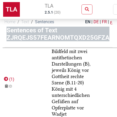
TLA
TLA
2.5.1
(
20
)
Home
Text
Sentences
EN
|
DE
|
FR
|
ع
Sentences of Text
ZJRQEJS57FEARNOMTQXD25GFZA
Bildfeld mit zwei
antithetischen
Darstellungen (B),
jeweils König vor
Gottheit
rechte
(
1
)
Szene (B.11-20)
ID
König mit 4
unterschiedlichen
Gefäßen auf
Opferplatte vor
Wadjet