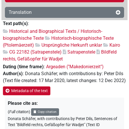
Translation
Text path(s)
:
Historical and Biographical Texts / Historisch-
biographische Texte
Historisch-biographische Texte
(Ptolemäerzeit)
Ursprüngliche Herkunft unklar
Kairo
CG 22182 (Satrapenstele)
Satrapenstele
Bildfeld
rechts, Gefäßopfer für Wadjet
Dating (time frame)
:
Argeaden ("Makedonierzeit")
Author(s)
:
Donata Schäfer
;
with contributions by
:
Peter Dils
(
Text file created
:
17 Mar 2020
,
latest changes
:
12 Dec 2022
)
Metadata of the text
Please cite as
:
(
Full citation
)
Copy citation
Donata Schäfer
,
with contributions by
Peter Dils
,
Sentences of
Text "Bildfeld rechts, Gefäßopfer für Wadjet" (Text ID