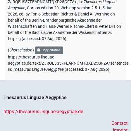
ZJRQEJS57FEARNOMTQXD25GFZA)
,
in
:
Thesaurus Linguae
Aegyptiae
,
Corpus edition 20, Web app version 2.5.1, 5 Jun
2026, ed. by Tonio Sebastian Richter & Daniel A. Werning on
behalf of the Berlin-Brandenburgische Akademie der
Wissenschaften and Hans-Werner Fischer-Elfert & Peter Dils on
behalf of the Sächsische Akademie der Wissenschaften zu
Leipzig (accessed:
07 Aug 2026
)
(
Short citation
)
Copy citation
https://thesaurus-linguae-
aegyptiae.de/text/ZJRQEJS57FEARNOMTQXD25GFZA/sentences,
in
:
Thesaurus Linguae Aegyptiae
(
accessed
:
07 Aug 2026
)
Thesaurus Linguae Aegyptiae
https://thesaurus-linguae-aegyptiae.de
Contact
Imprint