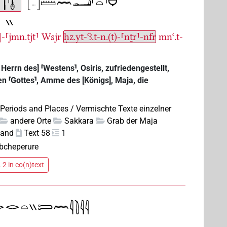
-⸢jmn.tjt⸣
Wsjr
ḥz.yt-ꜥꜣ.t-n.(t)-⸢nṯr⸣-nfr
mnꜥ.t-
Herrn des] ⸢Westens⸣, Osiris, zufriedengestellt,
 ⸢Gottes⸣, Amme des [Königs], Maja, die
 Periods and Places / Vermischte Texte einzelner
andere Orte
Sakkara
Grab der Maja
wand
Text 58
1
bcheperure
 2 in co(n)text