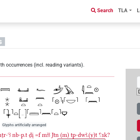
Search
TLA
L
s
th occurrences (incl. reading variants)
.
Glyphs artificially arranged
nṯr-ꜥꜣ
nb-p.t
ḏi̯
=f
mꜣꜣ
Jtn
(m)
tp-dwꜣ.(y)t
⸮sk?