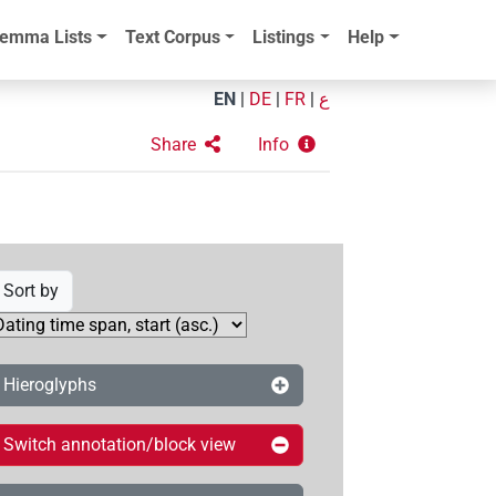
emma Lists
Text Corpus
Listings
Help
EN
|
DE
|
FR
|
ع
Share
Info
Sort by
Hieroglyphs
Switch annotation/block view