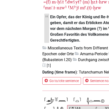
=(f)
m-ḥꜣ.t
⸮dwꜣ.yt?
(m)
ẖr.t-hrw
⸢mnꜥ.t-nzw⸣
⸢M⸣ꜥjꜣ
mꜣꜥ.(t)-ḫrw
Ein Opfer, das der König und Re-
DE
geben, damit er das Erblicken At
vor dem nächsten Morgen (?) im V
Großen Favoritin des Vollkomene
Gerechtfertigten.
Miscellaneous Texts from Different
Epochen oder Orte
Amarna-Periode
(Bubasteion I.20)
Durchgang zwisc
[1]
Dating (time frame)
:
Tutanchamun Ne
Go to/cite sentence
Sentence no.