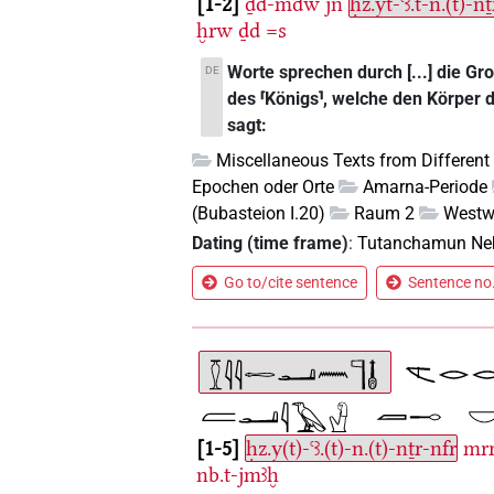
1-2
ḏd-mdw
jn
ḥz.yt-ꜥꜣ.t-n.(t)-n
ḫrw
ḏd
=s
Worte sprechen durch [...] die 
DE
des ⸢Königs⸣, welche den Körper d
sagt:
Miscellaneous Texts from Different
Epochen oder Orte
Amarna-Periode
(Bubasteion I.20)
Raum 2
West
Dating (time frame)
:
Tutanchamun Ne
Go to/cite sentence
Sentence no.
1-5
ḥz.y(t)-ꜥꜣ.(t)-n.(t)-nṯr-nfr
mrr
nb.t-jmꜣḫ