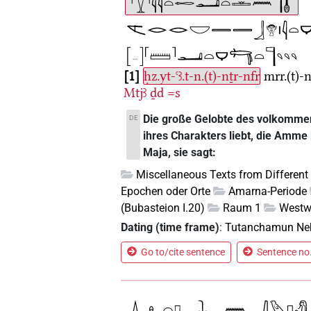
1
ḥz.yt-ꜥꜣ.t-n.(t)-nṯr-nfr
mrr.(t)-
Mtjꜣ
ḏd
=s
Die große Gelobte des volkommen
DE
ihres Charakters liebt, die Amme 
Maja, sie sagt:
Miscellaneous Texts from Different
Epochen oder Orte
Amarna-Periode
(Bubasteion I.20)
Raum 1
West
Dating (time frame)
:
Tutanchamun Ne
Go to/cite sentence
Sentence no.