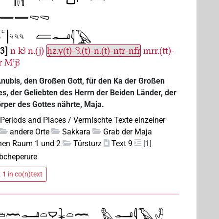
-3
n
kꜣ
n.(j)
ḥz.y(t)-ꜥꜣ.(t)-n.(t)-nṯr-nfr
mrr.(tt)-
r
Mꜥjꜣ
 Anubis, den Großen Gott, für den Ka der Großen
s, der Geliebten des Herrn der Beiden Länder, der
per des Gottes nährte, Maja.
 Periods and Places / Vermischte Texte einzelner
andere Orte
Sakkara
Grab der Maja
hen Raum 1 und 2
Türsturz
Text 9
[1]
bcheperure
 1 in co(n)text