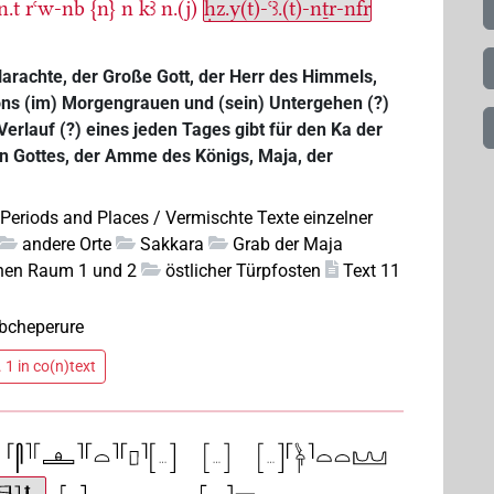
n.t
rꜥw-nb
{n}
n
kꜣ
n.(j)
ḥz.y(t)-ꜥꜣ.(t)-nṯr-nfr
Harachte, der Große Gott, der Herr des Himmels,
ons (im) Morgengrauen und (sein) Untergehen (?)
erlauf (?) eines jeden Tages gibt für den Ka der
n Gottes, der Amme des Königs, Maja, der
 Periods and Places / Vermischte Texte einzelner
andere Orte
Sakkara
Grab der Maja
hen Raum 1 und 2
östlicher Türpfosten
Text 11
bcheperure
 1 in co(n)text