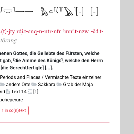
.(t)-jty
rdi̯.t-snq-n-nṯr-nfr
⸢mnꜥ.t-nzw⸣-šd.t-
störung
enen Gottes, die Geliebte des Fürsten, welche
 gab, ⸢die Amme des Königs⸣, welche den Herrn
die Gerechtfertigte] [...].
 Periods and Places / Vermischte Texte einzelner
andere Orte
Sakkara
Grab der Maja
nd
Text 14
[1]
bcheperure
 1 in co(n)text