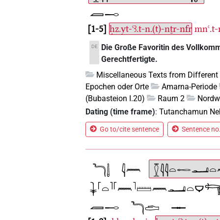
1-5
ḥz.yt-ꜥꜣ.t-n.(t)-nṯr-nfr
mnꜥ.t
Die Große Favoritin des Vollkom
DE
Gerechtfertigte.
Miscellaneous Texts from Different
Epochen oder Orte
Amarna-Periode
(Bubasteion I.20)
Raum 2
Nord
Dating (time frame)
:
Tutanchamun Ne
Go to/cite sentence
Sentence no.