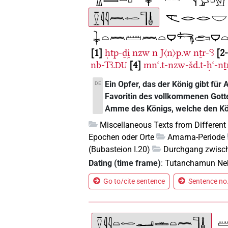
1
ḥtp-ḏi̯
nzw
n
J〈n〉p.w
nṯr-ꜥꜣ
2
nb-Tꜣ.
4
mnꜥ.t-nzw-šd.t-ḥꜥ-nṯ
DU
Ein Opfer, das der König gibt für
DE
Favoritin des vollkommenen Gotte
Amme des Königs, welche den Kör
Miscellaneous Texts from Different
Epochen oder Orte
Amarna-Periode
(Bubasteion I.20)
Durchgang zwisc
Dating (time frame)
:
Tutanchamun Ne
Go to/cite sentence
Sentence no.