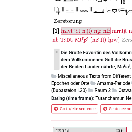
1
ḥz.yt-ꜥꜣ.t-n.(t)-nṯr-nfr
mrr.tjt-n
nb-Tꜣ.
Mt⸢jꜣ⸣
[mꜣꜥ.(t)-ḫrw]
Zer
DU
Die Große Favoritin des Vollkomm
DE
dem Vollkommenen Gott die Brust
der Beiden Länder nährte, Ma⸢ia⸣, [
Miscellaneous Texts from Different
Epochen oder Orte
Amarna-Periode
(Bubasteion I.20)
Raum 2
Ostwa
Dating (time frame)
:
Tutanchamun Ne
Go to/cite sentence
Sentence no.