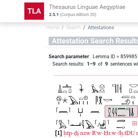
Thesaurus Linguae Aegyptiae
TLA
2.5.1
(
Corpus edition
20
)
Home
Search
Attestations
Attestation Search Result
Search parameter
:
Lemma ID
=
859985
Search results
:
1–9
of
9
sentences wi
1
ḥtp-ḏi̯
nzw
Rꜥw-Ḥr.w-ꜣḫ.tDU