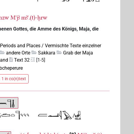
-nzw
Mꜥjꜣ
mꜣꜥ.(t)-ḫrw
menen Gottes, die Amme des Königs, Maja, die
 Periods and Places / Vermischte Texte einzelner
andere Orte
Sakkara
Grab der Maja
wand
Text 32
[1-5]
bcheperure
 1 in co(n)text