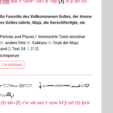
ṯr-nfr
mnꜥ.t-⸢nzw⸣-šd.t-ḥꜥ-nṯr
3
Mꜥjꜣ
mꜣꜥ.(t)-
Große Favoritin des Vollkommenen Gottes, der Amme
es Gottes nährte, Maja, die Gerechtfertigte, sie
 Periods and Places / Vermischte Texte einzelner
andere Orte
Sakkara
Grab der Maja
wand
Text 24
[1-2]
bcheperure
 1 in co(n)text
.(t)-nb={f}-rꜥw-nb
mnꜥ.t-nzw
Mꜥjꜣ
mꜣꜥ.(t)-ḫrw