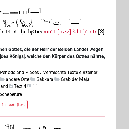
nb-Tꜣ.DU-ḥr-bjꜣ.t=s
mnꜥ.t-[nzw]-šd.t-ḥꜥ-nṯr
2
en Gottes, die der Herr der Beiden Länder wegen
[des Königs], welche den Körper des Gottes nährte,
 Periods and Places / Vermischte Texte einzelner
andere Orte
Sakkara
Grab der Maja
wand
Text 4
[1]
bcheperure
 1 in co(n)text