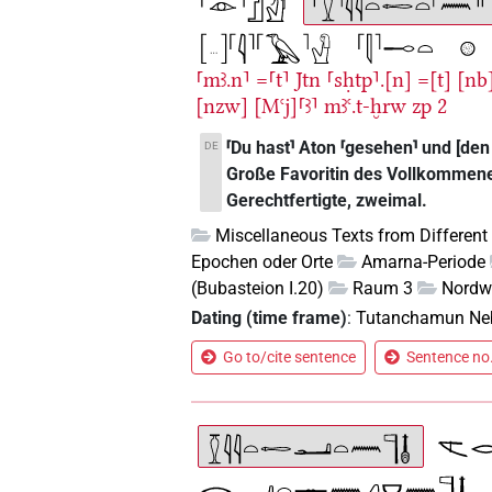
⸢mꜣ.n⸣
=⸢t⸣
Jtn
⸢sḥtp⸣.[n]
=[t]
[nb]
[nzw]
[Mꜥj]⸢ꜣ⸣
mꜣꜥ.t-ḫrw
zp
2
⸢Du hast⸣ Aton ⸢gesehen⸣ und [den 
DE
Große Favoritin des Vollkommenen
Gerechtfertigte, zweimal.
Miscellaneous Texts from Different
Epochen oder Orte
Amarna-Periode
(Bubasteion I.20)
Raum 3
Nord
Dating (time frame)
:
Tutanchamun Ne
Go to/cite sentence
Sentence no.