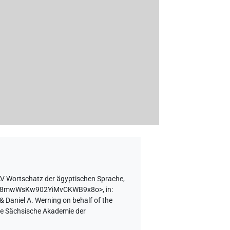
V Wortschatz der ägyptischen Sprache,
IBUBd8mwWsKw902YiMvCKWB9x8o>
,
in
:
& Daniel A. Werning on behalf of the
the Sächsische Akademie der