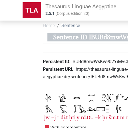
Thesaurus Linguae Aegyptiae
TLA
2.5.1
(
Corpus edition
20
)
Home
Sentence
Sentence ID IBUBd8mw
Persistent ID
:
IBUBd8mwWsKw902YiMvC
Persistent URL
:
https://thesaurus-linguae-
aegyptiae.de/sentence/IBUBd8mwWsK
jw
=j
r
ḏi̯.t
ḫti̯.y
rd.
=k
ḥr
šm.t
m
DU
With commentary