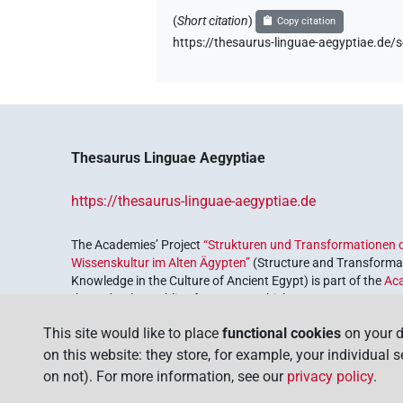
(
Short citation
)
Copy citation
https://thesaurus-linguae-aegyptiae
Thesaurus Linguae Aegyptiae
https://thesaurus-linguae-aegyptiae.de
The Academies’ Project
“Strukturen und Transformationen d
Wissenskultur im Alten Ägypten”
(Structure and Transformat
Knowledge in the Culture of Ancient Egypt) is part of the
Ac
the Federal Republic of Germany, which serves to preserve, r
coordinated by the
Union of the German Academies of Scie
This site would like to place
functional cookies
on your d
on this website: they store, for example, your individual 
on not). For more information, see our
privacy policy
.