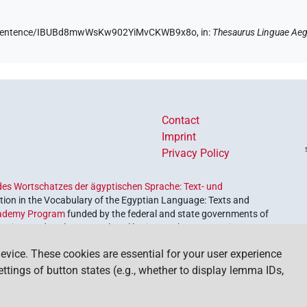
.de/sentence/IBUBd8mwWsKw902YiMvCKWB9x8o,
in
:
Thesaurus Linguae Aeg
Contact
Imprint
Privacy Policy
es Wortschatzes der ägyptischen Sprache: Text- und
ion in the Vocabulary of the Egyptian Language: Texts and
ademy Program
funded by the federal and state governments of
etrieve and explore our cultural heritage. The program is
nces and Humanities
.
evice. These cookies are essential for your user experience
settings of button states (e.g., whether to display lemma IDs,