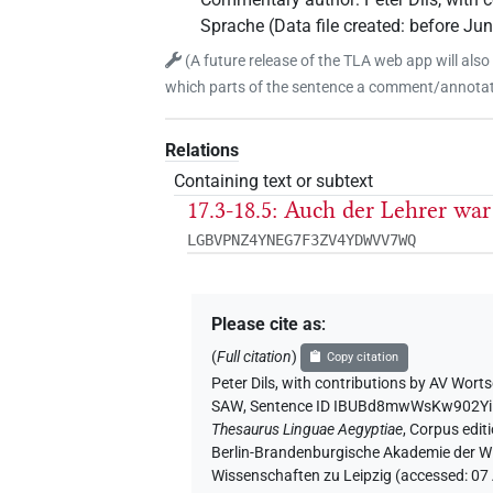
Sprache
(
Data file created
:
before Ju
(
A future release of the TLA web app will also
which parts of the sentence a comment/annotati
Relations
Containing text or subtext
17.3-18.5: Auch der Lehrer war
LGBVPNZ4YNEG7F3ZV4YDWVV7WQ
Please cite as
:
(
Full citation
)
Copy citation
Peter Dils
,
with contributions by
AV Worts
SAW
,
Sentence ID IBUBd8mwWsKw902
Thesaurus Linguae Aegyptiae
,
Corpus editi
Berlin-Brandenburgische Akademie der Wi
Wissenschaften zu Leipzig (accessed:
07