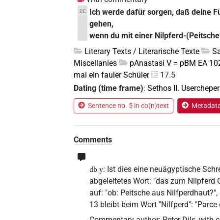
Ich werde dafür sorgen, daß deine F
DE
gehen,
wenn du mit einer Nilpferd-(Peitsch
Literary Texts / Literarische Texte
Sa
Miscellanies
pAnastasi V = pBM EA 102
mal ein fauler Schüler
17.5
Dating (time frame)
:
Sethos II. Userchepe
Sentence no. 5 in co(n)text
Metadata 
Comments
: Ist dies eine neuägyptische Sch
db.y
abgeleitetes Wort: "das zum Nilpferd 
auf: "ob: Peitsche aus Nilfperdhaut?"
13 bleibt beim Wort "Nilfperd": "Parce
Commentary author
:
Peter Dils
,
with c