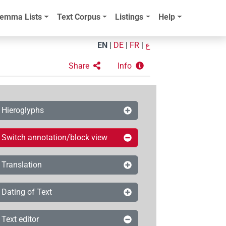
emma Lists
Text Corpus
Listings
Help
EN
|
DE
|
FR
|
ع
Share
Info
Hieroglyphs
Switch annotation/block view
Translation
Dating of Text
Text editor