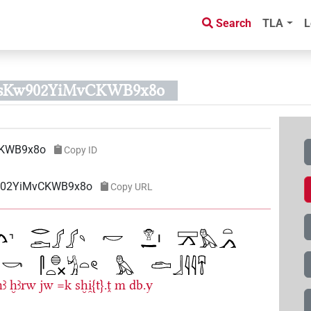
Search
TLA
L
WsKw902YiMvCKWB9x8o
KWB9x8o
Copy ID
w902YiMvCKWB9x8o
Copy URL
nꜣ
ḫꜣrw
jw
=k
sḫi̯{t}.ṱ
m
db.y