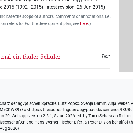
ne 2015 (1992–2015)
,
latest revision
:
26 Jun 2015
)
 indicate the
scope
of authors’ comments or annotations, i.e.,
on refers to. For the development plan, see
here
.
)
 mal ein fauler Schüler
Text
chatz der ägyptischen Sprache
,
Lutz Popko
,
Svenja Damm
,
Anja Weber
,
A
YiMvCKWB9x8o
<https://thesaurus-linguae-aegyptiae.de/sentence/
on 20, Web app version 2.5.1, 5 Jun 2026, ed. by Tonio Sebastian Richter 
ssenschaften and Hans-Werner Fischer-Elfert & Peter Dils on behalf of 
 Aug 2026
)