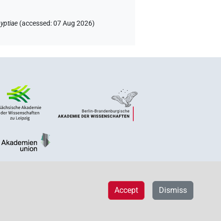
yptiae
(
accessed
:
07 Aug 2026
)
Accept
Dismiss