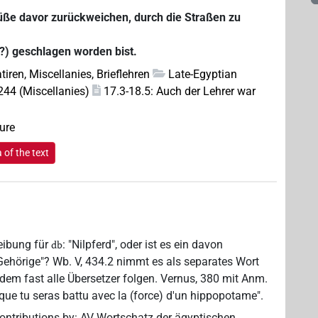
üße davor zurückweichen, durch die Straßen zu
e?) geschlagen worden bist.
tiren, Miscellanies, Brieflehren
Late-Egyptian
44 (Miscellanies)
17.3-18.5: Auch der Lehrer war
rure
of the text
reibung für
: "Nilpferd", oder ist es ein davon
db
Gehörige"? Wb. V, 434.2 nimmt es als separates Wort
, dem fast alle Übersetzer folgen. Vernus, 380 mit Anm.
 que tu seras battu avec la (force) d'un hippopotame".
ontributions by
:
AV Wortschatz der ägyptischen