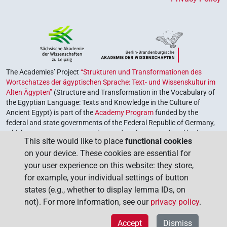
𓈝𓰮𓂻𓏥
| 1×
(
1
)
V(infl. unedited)
𓈝𓰮𓇋𓇋𓂻
| 1×
(
1
)
V(infl. unedited)
𓈝𓰮𓇋𓇋𓂻𓏥
| 2×
(
1
,
2
)
V(infl. unedited)
The Academies’ Project
“Strukturen und Transformationen des
Wortschatzes der ägyptischen Sprache: Text- und Wissenskultur im
𓈝𓰮𓇋𓇋𓅱𓂻𓏥
| 1×
(
1
)
V(infl. unedited)
Alten Ägypten”
(Structure and Transformation in the Vocabulary of
the Egyptian Language: Texts and Knowledge in the Culture of
𓈝𓰮𓏏𓂻
| 7×
(
1
,
2
,
3
,
4
,
5
,
6
,
7
)
Ancient Egypt) is part of the
Academy Program
funded by the
V(infl. unedited)
federal and state governments of the Federal Republic of Germany,
𓊄𓅓𓅱
which serves to preserve, retrieve and explore our cultural heritage.
| 1×
(
1
)
V\ptcp.act.m.pl
This site would like to place
functional cookies
The program is coordinated by the
Union of the German Academies
on your device. These cookies are essential for
of Sciences and Humanities
.
𓊄𓅓𔏳𓂻
| 1×
(
1
)
V\tam.act:stpr
your user experience on this website: they store,
for example, your individual settings of button
𓽂
| 1×
(
1
)
| 1×
(
1
)
| 2×
V\ptcp.act.m.pl
V\tam.act
states (e.g., whether to display lemma IDs, on
not). For more information, see our
privacy policy
.
(
1
,
2
)
V\tam.act:stpr
𓽂𓅓
| 1×
(
1
)
| 1×
(
1
)
Accept
Dismiss
V\rel.m.sg:stpr
V\tam.act:stpr