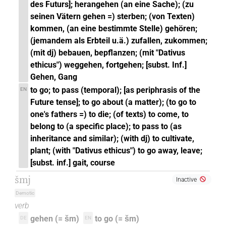
𓈙𓀒
| 1×
(
1
)
des Futurs]; herangehen (an eine Sache); (zu
V\tam.act:stpr
seinen Vätern gehen =) sterben; (von Texten)
𓈙𓂻
| 1×
(
1
)
| 1×
(
1
)
| 1×
kommen, (an eine bestimmte Stelle) gehören;
V\imp.sg
V\inf
(jemandem als Erbteil u.ä.) zufallen, zukommen;
(
1
)
V\ptcp.act.m.sg
(mit dj) bebauen, bepflanzen; (mit "Dativus
𓈙𓂻𓅓𓂻
| 1×
(
1
)
ethicus") weggehen, fortgehen; [subst. Inf.]
V\tam.act
Gehen, Gang
𓈙𓂻𓅓𔏳𓂻
| 1×
(
1
)
V\inf
to go; to pass (temporal); [as periphrasis of the
EN
Future tense]; to go about (a matter); (to go to
𓈙𓂻𓅱
| 1×
(
1
)
V\rel.m.sg
one's fathers =) to die; (of texts) to come, to
belong to (a specific place); to pass to (as
𓈙𓂻𓏥
| 1×
(
1
)
V\ptcp.act.m.pl
inheritance and similar); (with dj) to cultivate,
plant; (with "Dativus ethicus") to go away, leave;
𓈙𓅓
| 1×
(
1
)
V\tam.act:stpr
[subst. inf.] gait, course
šmj
𓈙𓅓𓂻
Inactive
| 1×
(
1
)
| 1×
(
1
)
V\ptcp.act.m.sg
V\rel.m.sg
Demotic
| 1×
(
1
)
| 2×
(
1
,
2
)
V\tam.act
V\tam.act:stpr
verb
𓈙𓏴𓂻
gehen (= šm)
to go (= šm)
DE
EN
| 1×
(
1
)
V\tam.act:stpr