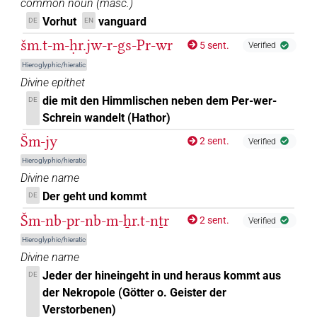
common noun
(
masc.
)
𓈝𓅓𓂻𓎡𓅱
Vorhut
vanguard
DE
EN
| 1×
(
1
)
V\res-1sg
šm.t-m-ḥr.jw-r-gs-Pr-wr
5 sent.
Verified
𓈝𓅓𓂻𓎡𓅱𓀀
| 1×
(
1
)
| 2×
V(infl. unedited)
V\res-1sg
Hieroglyphic/hieratic
Divine epithet
(
1
,
2
)
die mit den Himmlischen neben dem Per-wer-
DE
𓈝𓅓𓂻𓎡𓅱𓏤
| 1×
(
1
)
V(infl. unedited)
Schrein wandelt (Hathor)
Šm-jy
𓈝𓅓𓂻𓎡𓏲𓀀
2 sent.
Verified
| 1×
(
1
)
V\res-1sg
Hieroglyphic/hieratic
𓈝𓅓𓅱
Divine name
| 1×
(
1
)
V\ptcp.act.m.pl
Der geht und kommt
DE
𓈝𓅓𓅱𓂻
| 1×
(
1
)
V\rel.m.sg
Šm-nb-pr-nb-m-ẖr.t-nṯr
2 sent.
Verified
Hieroglyphic/hieratic
𓈝𓅓𓇋𓇋𓂻
| 1×
(
1
)
V\rel.m.du:stpr
Divine name
Jeder der hineingeht in und heraus kommt aus
DE
𓈝𓅓𓇋𓇋𓂻𓏥
| 1×
(
1
)
| 1×
V(infl. unedited)
der Nekropole (Götter o. Geister der
(
1
)
Verstorbenen)
V\ptcp.act.m.pl