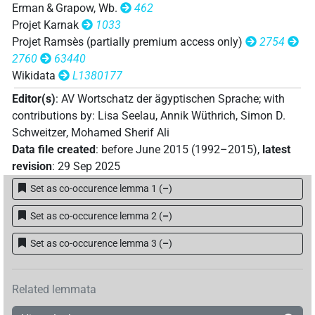
Erman & Grapow, Wb.
462
𓈝𓇋𔏳𓂻
| 7×
(
1
,
2
,
3
,
4
,
5
,
6
,
7
)
V\inf
Projet Karnak
1033
Projet Ramsès (partially premium access only)
2754
𓈝𓈖
| 2×
(
1
,
2
)
| 12×
V\tam.act-ant
V\tam.act-ant:stpr
2760
63440
Wikidata
L1380177
(e.g.
1
,
2
,
3
,
4
,
5
,
6
,
7
,
8
,
9
,
10
,
11
)
Editor(s)
:
AV Wortschatz der ägyptischen Sprache
;
with
𓈝𓍱𓏤𓏥𓆑
| 1×
(
1
)
V\inf
contributions by
:
Lisa Seelau
,
Annik Wüthrich
,
Simon D.
Schweitzer
,
Mohamed Sherif Ali
𓈝𓎡
| 1×
(
1
)
V\res-1sg
Data file created
:
before June 2015 (1992–2015)
,
latest
revision
:
29 Sep 2025
𓈝𓏏
| 3×
(
1
,
2
,
3
)
V\rel.f.sg:stpr
Set as co-occurence lemma 1
(
–
)
𓈝𓏏𓂻
| 1×
(
1
)
| 2×
(
1
,
2
)
V(infl. unedited)
V\inf
Set as co-occurence lemma 2
(
–
)
𓈝𓏯𓂻
| 1×
(
1
)
V\inf
Set as co-occurence lemma 3
(
–
)
𓈝𓏹𓅓𓏏𓂻𓏥
| 1×
(
1
)
V\inf
Related lemmata
𓈝𓐛𓂻
| 1×
(
1
)
V\tam.act