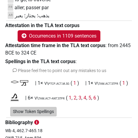
aller; passer par
FR
يذهب؛ يجتاز؛ يعبر
AR
Attestation in the TLA text corpus
Occurrences in 1109 sentences
Attestation time frame in the TLA text corpus
:
from
2445
BCE
to
324
CE
Spellings in the TLA text corpus
:
Please feel free to point out any mistakes to us
𓂋𓈝
| 1×
(
1
)
| 1×
(
1
)
V\ptcp.act.m.sg
V\tam.act:stpr
𓂻𓈖
| 6×
(
1
,
2
,
3
,
4
,
5
,
6
)
V\tam.act-ant:stpr
𓆷𓄿𓅓𓂝
Show Token Spellings
| 1×
(
1
)
V\tam.act:stpr
Bibliography
𓆷𓄿𓅓𓂝𓀁
| 2×
(
1
,
2
)
V\tam.act:stpr
Wb 4, 462.7-465.18