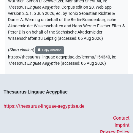
Wüthrich
,
Simon D. Schweitzer
,
Mohamed Sherif Ali
,
in
:
𓈝𓐝𓇋𓇋𓂻𓏥
| 2×
(
1
,
2
)
V\ptcp.act.m.pl
Thesaurus Linguae Aegyptiae
,
Corpus edition 20, Web app
version 2.5.1, 5 Jun 2026, ed. by Tonio Sebastian Richter &
𓈝𓐝𓈖𓂻
Daniel A. Werning on behalf of the Berlin-Brandenburgische
| 1×
(
1
)
V\rel.m.sg-ant:stpr
Akademie der Wissenschaften and Hans-Werner Fischer-Elfert &
Peter Dils on behalf of the Sächsische Akademie der
𓈝𓐝𓏏𓂻
| 9×
(
1
,
2
,
3
,
4
,
5
,
6
,
7
,
8
,
9
)
V\inf
Wissenschaften zu Leipzig (accessed:
06 Aug 2026
)
𓈝𓐝𓏏𓂻𓏥
| 1×
(
1
)
V\imp.pl
(
Short citation
)
Copy citation
https://thesaurus-linguae-aegyptiae.de/lemma/154340,
in
:
𓈝𓐝𓏏𓂻𓏪
var
| 1×
(
1
)
Thesaurus Linguae Aegyptiae
(
accessed
:
06 Aug 2026
)
V\ptcp.act.m.pl
𓈝𓐝𓏲𓂻
| 1×
(
1
)
V\ptcp.act.m.sg
𓈝𓯵𓀀𓏥
Thesaurus Linguae Aegyptiae
| 1×
(
1
)
V\ptcp.act.m.pl
𓈝𓰮𓂻
https://thesaurus-linguae-aegyptiae.de
| 16×
(e.g.
1
,
2
,
3
,
4
,
5
,
6
,
7
,
8
,
V(infl. unedited)
9
,
10
,
11
)
| 1×
(
1
)
Contact
V\tam.act
Imprint
𓈝𓰮𓂻𓈖
| 3×
(
1
,
2
,
3
)
V(infl. unedited)
Privacy Policy