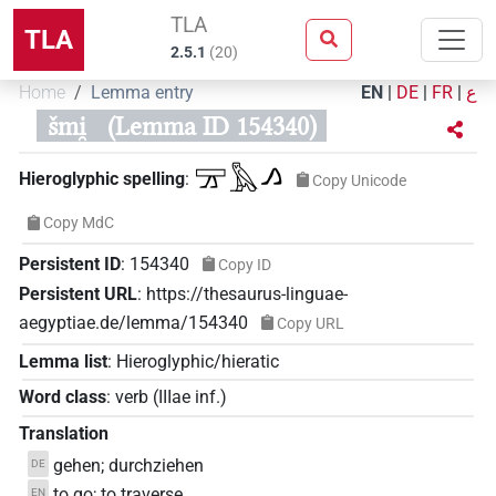
TLA
TLA
2.5.1
(
20
)
Home
Lemma entry
EN
|
DE
|
FR
|
ع
šmi̯
(Lemma ID 154340)
𓈝𓅓𓂻
Hieroglyphic spelling
:
Copy Unicode
Copy MdC
Persistent ID
:
154340
Copy ID
Persistent URL
:
https://thesaurus-linguae-
aegyptiae.de/lemma/154340
Copy URL
Lemma list
:
Hieroglyphic/hieratic
Word class
:
verb
(
IIIae inf.
)
Translation
gehen; durchziehen
DE
to go; to traverse
EN