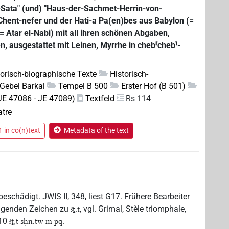
Sata" (und) "Haus-der-Sachmet-Herrin-von-
 Chent-nefer und der Hati-a Pa(en)bes aus Babylon (=
(= Atar el-Nabi) mit all ihren schönen Abgaben,
tt]en, ausgestattet mit Leinen, Myrrhe in cheb⸢cheb⸣-
.
torisch-biographische Texte
Historisch-
Gebel Barkal
Tempel B 500
Erster Hof (B 501)
JE 47086 - JE 47089)
Textfeld
Rs 114
atre
 in co(n)text
Metadata of the text
beschädigt. JWIS II, 348, liest G17. Frühere Bearbeiter
olgenden Zeichen zu
, vgl. Grimal, Stèle triomphale,
ꜣṯ,t
110
.
ꜣṯ,t sḥn.tw m pq