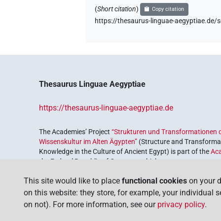
(
Short citation
)
Copy citation
https://thesaurus-linguae-aegyptiae.
Thesaurus Linguae Aegyptiae
https://thesaurus-linguae-aegyptiae.de
The Academies’ Project
“Strukturen und Transformationen d
Wissenskultur im Alten Ägypten”
(Structure and Transformat
Knowledge in the Culture of Ancient Egypt) is part of the
Ac
the Federal Republic of Germany, which serves to preserve, r
coordinated by the
Union of the German Academies of Scie
This site would like to place
functional cookies
on your d
on this website: they store, for example, your individual 
on not). For more information, see our
privacy policy
.