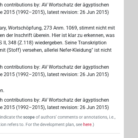
th contributions by
:
AV Wortschatz der ägyptischen
ne 2015 (1992–2015)
,
latest revision
:
26 Jun 2015
)
ry, Wortschöpfung, 273 Anm. 1069, stimmt nicht mit
 der Inschrift überein. Hier ist klar zu erkennen, was
S II, 348 (Z.118) wiedergeben. Seine Transkription
t (Stoff) versehen, allerlei Nefer-Kleidung" ist nicht
th contributions by
:
AV Wortschatz der ägyptischen
ne 2015 (1992–2015)
,
latest revision
:
26 Jun 2015
)
n.
th contributions by
:
AV Wortschatz der ägyptischen
ne 2015 (1992–2015)
,
latest revision
:
26 Jun 2015
)
 indicate the
scope
of authors’ comments or annotations, i.e.,
on refers to. For the development plan, see
here
.
)