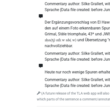
Commentary author
:
Silke Grallert
,
wi
Sprache
(
Data file created
:
before Ju
Der Ergänzungsvorschlag von El Hawa
den auf einem Foto erkennbaren Spuren
Grimal, Stèle triomphale, 43* und JWI
und Übersetzung "mi
sḥn(tj) nfr.w nb(.w)
nachvollziehbar.
Commentary author
:
Silke Grallert
,
wi
Sprache
(
Data file created
:
before Ju
Heute nur noch wenige Spuren erhalte
Commentary author
:
Silke Grallert
,
wi
Sprache
(
Data file created
:
before Ju
(
A future release of the TLA web app will also
which parts of the sentence a comment/annotati