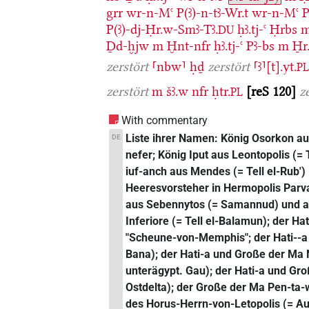
grr
wr-n-Mꜥ
P(ꜣ)-n-tꜣ-Wr.t
wr-n-Mꜥ
P
P(ꜣ)-dj-Ḥr.w-Smꜣ-Tꜣ.
ḥꜣ.tj-ꜥ
Ḥrbs
DU
Ḏd-ḫjw
m
Ḫnt-nfr
ḥꜣ.tj-ꜥ
Pꜣ-bs
m
H̱r
zerstört
⸢nbw⸣
ḥḏ
zerstört
⸢ꜣ⸣[t].yt.
P
zerstört
m
šꜣ.w
nfr
ḥtr.
reS 120
z
PL
With commentary
Liste ihrer Namen: König Osorkon au
DE
nefer; König Iput aus Leontopolis (=
iuf-anch aus Mendes (= Tell el-Rub') 
Heeresvorsteher in Hermopolis Parva
aus Sebennytos (= Samannud) und aus
Inferiore (= Tell el-Balamun); der H
"Scheune-von-Memphis"; der Hati--a 
Bana); der Hati-a und Große der Ma 
unterägypt. Gau); der Hati-a und Gr
Ostdelta); der Große der Ma Pen-ta-
des Horus-Herrn-von-Letopolis (= Au