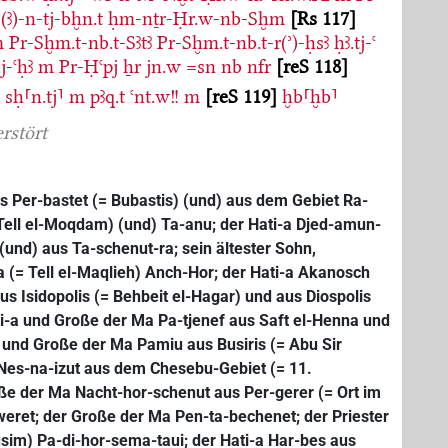
(ꜣ)-n-tj-bḫn.t
ḥm-nṯr-Ḥr.w-nb-Sḫm
Rs 117
m
Pr-Sḫm.t-nb.t-Sꜣtꜣ
Pr-Sḫm.t-nb.t-r(ʾ)-ḥsꜣ
ḥꜣ.tj-ꜥ
.j-ꜥḥꜣ
m
Pr-Ḥꜥpj
ẖr
jn.w
=sn
nb
nfr
reS 118
sḥ⸢n.tj⸣
m
pꜣq.t
ꜥnt.w!!
m
reS 119
ḫb⸢ḫb⸣
L
erstört
s Per-bastet (= Bubastis) (und) aus dem Gebiet Ra-
 Tell el-Moqdam) (und) Ta-anu; der Hati-a Djed-amun-
(und) aus Ta-schenut-ra; sein ältester Sohn,
 (= Tell el-Maqlieh) Anch-Hor; der Hati-a Akanosch
 Isidopolis (= Behbeit el-Hagar) und aus Diospolis
ati-a und Große der Ma Pa-tjenef aus Saft el-Henna und
und Große der Ma Pamiu aus Busiris (= Abu Sir
Nes-na-izut aus dem Chesebu-Gebiet (= 11.
oße der Ma Nacht-hor-schenut aus Per-gerer (= Ort im
weret; der Große der Ma Pen-ta-bechenet; der Priester
sim) Pa-di-hor-sema-taui; der Hati-a Har-bes aus