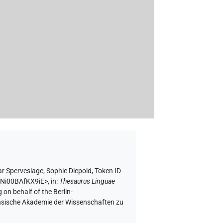
r Sperveslage
,
Sophie Diepold
,
Token ID
WNi00BAfKX9iE>
,
in
:
Thesaurus Linguae
 on behalf of the Berlin-
chsische Akademie der Wissenschaften zu