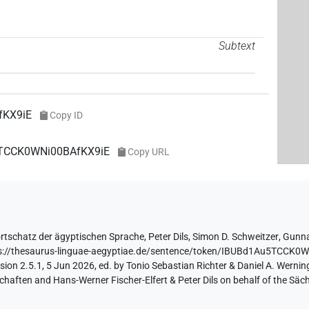
Subtext
fKX9iE
Copy ID
u5TCCK0WNi00BAfKX9iE
Copy URL
rtschatz der ägyptischen Sprache
,
Peter Dils
,
Simon D. Schweitzer
,
Gunna
s://thesaurus-linguae-aegyptiae.de/sentence/token/IBUBd1Au5TCCK0
ion 2.5.1, 5 Jun 2026, ed. by Tonio Sebastian Richter & Daniel A. Werning
aften and Hans-Werner Fischer-Elfert & Peter Dils on behalf of the Sä