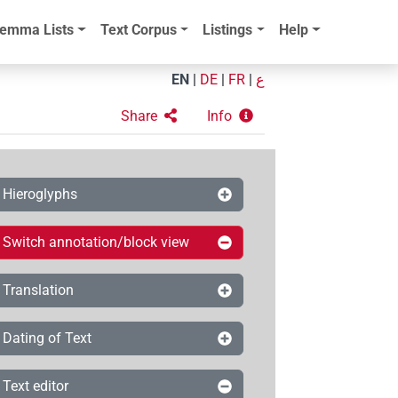
emma Lists
Text Corpus
Listings
Help
EN
|
DE
|
FR
|
ع
Share
Info
Hieroglyphs
Switch annotation/block view
Translation
Dating of Text
Text editor