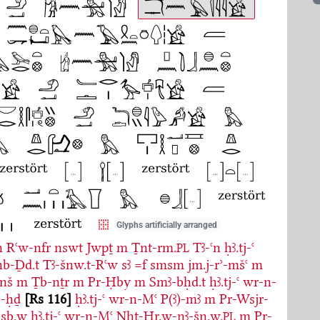
Glyphs artificially arranged
n
Rꜥw-nfr
nswt
Jwpṯ
m
Ṯnt-rm.
Tꜣ-ꜥn
ḥꜣ.tj-ꜥ
PL
nb-Ḏd.t
Tꜣ-šnw.t-Rꜥw
sꜣ
=f
smsm
jm.j-rʾ-mšꜥ
m
knš
m
Ṯb-nṯr
m
Pr-Ḥby
m
Smꜣ-bḥd.t
ḥꜣ.tj-ꜥ
wr-n-
b-ḥḏ
Rs 116
ḥꜣ.tj-ꜥ
wr-n-Mꜥ
P(ꜣ)-mꜣ
m
Pr-Wsjr-
sb.w
ḥꜣ.tj-ꜥ
wr-n-Mꜥ
Nḫt-Ḥr.w-nꜣ-šn.w.
m
Pr-
PL