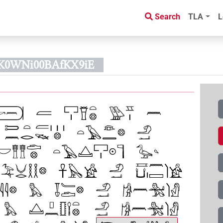
Search
TLA
L
CK0WNi00BAfKX9iE