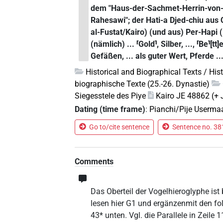
dem "Haus-der-Sachmet-Herrin-von-
Rahesawi"; der Hati-a Djed-chiu aus
al-Fustat/Kairo) (und aus) Per-Hapi 
(nämlich) ... ⸢Gold⸣, Silber, ..., ⸢Be⸣[
Gefäßen, ... als guter Wert, Pferde ..
Historical and Biographical Texts / His
biographische Texte (25.-26. Dynastie)
Siegesstele des Piye
Kairo JE 48862 (+ 
Dating (time frame)
:
Pianchi/Pije Userma
Go to/cite sentence
Sentence no. 381
Comments
Das Oberteil der Vogelhieroglyphe ist 
lesen hier G1 und ergänzenmit den f
43* unten. Vgl. die Parallele in Zeile 