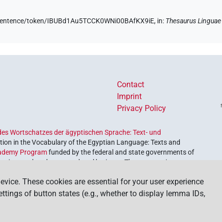
de/sentence/token/IBUBd1Au5TCCK0WNi00BAfKX9iE,
in
:
Thesaurus Linguae
Contact
Imprint
Privacy Policy
es Wortschatzes der ägyptischen Sprache: Text- und
ion in the Vocabulary of the Egyptian Language: Texts and
ademy Program
funded by the federal and state governments of
etrieve and explore our cultural heritage. The program is
nces and Humanities
.
evice. These cookies are essential for your user experience
settings of button states (e.g., whether to display lemma IDs,