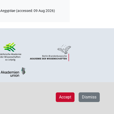
 Aegyptiae
(
accessed
:
09 Aug 2026
)
Accept
Dismiss