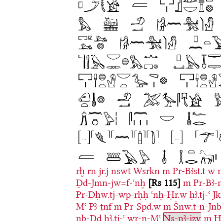
rḫ
rn
jr.j
nswt
Wsrkn
m
Pr-Bꜣst.t
w
Ḏd-Jmn-jw=f-ꜥnḫ
Rs 115
m
Pr-Bꜣ-
Pr-Ḏḥw.tj-wp-rḥḥ
ꜥnḫ-Ḥr.w
ḥꜣ.tj-ꜥ
J
Mꜥ
Pꜣ-ṯnf
m
Pr-Spd.w
m
Šnw.t-n-Jn
nb-Ḏd
ḥꜣ.tj-ꜥ
wr-n-Mꜥ
Ns-nꜣ-jzy
m
Ḥ