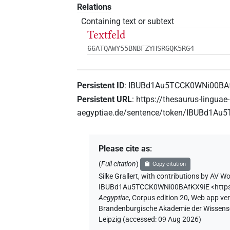
Relations
Containing text or subtext
Textfeld
66ATQAWY55BNBFZYHSRGQK5RG4
Persistent ID
:
IBUBd1Au5TCCK0WNi00BA
Persistent URL
:
https://thesaurus-linguae-
aegyptiae.de/sentence/token/IBUBd1A
Please cite as
:
(
Full citation
)
Copy citation
Silke Grallert
,
with contributions by
AV Wo
IBUBd1Au5TCCK0WNi00BAfKX9iE
<http
Aegyptiae
,
Corpus edition 20, Web app vers
Brandenburgische Akademie der Wissensch
Leipzig (accessed:
09 Aug 2026
)