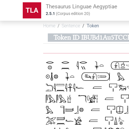
Thesaurus Linguae Aegyptiae
TLA
2.5.1
(
Corpus edition
20
)
Home
Sentence
Token
Token ID IBUBd1Au5TC