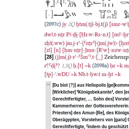
2097c
jy
2Q
ḫtm(.tj)-bj.t(j)
[smr-wꜥ(
dwꜣ.t-nṯr
Pꜣ-ḏi̯-[Ḥr.w-Rs-n.t]
[mꜣꜥ-ḫ
zẖꜣ(.ww)
jm.j-rʾ-{⸢nṯr⸣}〈jm(.jw)〉-[ḫn
[zꜣ]
[n]
[ḥm-nṯr]-Jmn-[Rꜥw]-nzw-nṯr
28
(j)m(.j)-rʾ-⸢Šmꜥ⸣.t-[_]
Zeichensp
r⸮⸢ḏi̯⸣?
1,5Q
ẖ.[t]
=k
2098a
ḥr
=k
m
[tp]-ꜥ.wDU
=k
Nb.t-ḥw.t
m-ḫt
=k
[Du bist (?)] aus Heliopolis [ge]kommen
DE
[Wirklicher] ⸢Königsbekannte⸣, den [er]
Gerechtfertigter, ... Sohn des] Vorst
Kammerherren der Gottesverehrerin P
Priesters] des Amun-[Re], des Königs 
Oberägypten, Vorstehers von [ganz] 
Gerechtfertigte, ⸢indem du geschützt b