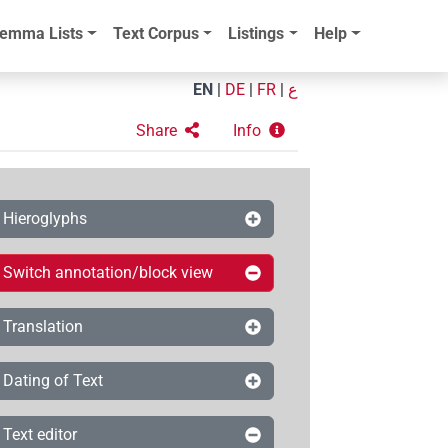
emma Lists
Text Corpus
Listings
Help
EN
|
DE
|
FR
|
ع
Share
Info
Hieroglyphs
Switch annotation/block view
Translation
Dating of Text
Text editor