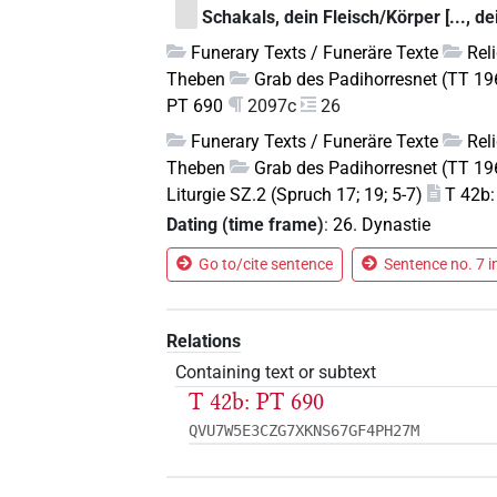
Schakals, dein Fleisch/Körper [..., dei
Funerary Texts / Funeräre Texte
Rel
Theben
Grab des Padihorresnet (TT 19
PT 690
2097c
26
Funerary Texts / Funeräre Texte
Rel
Theben
Grab des Padihorresnet (TT 19
Liturgie SZ.2 (Spruch 17; 19; 5-7)
T 42b:
Dating (time frame)
:
26. Dynastie
Go to/cite sentence
Sentence no. 7 i
Relations
Containing text or subtext
T 42b: PT 690
QVU7W5E3CZG7XKNS67GF4PH27M