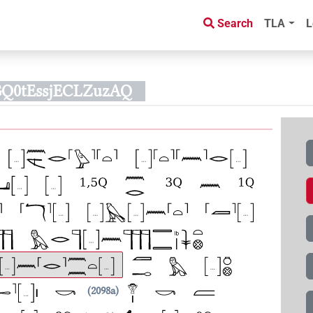
Search
TLA
L
GQ0tEssjECLZuzAQ
2098a