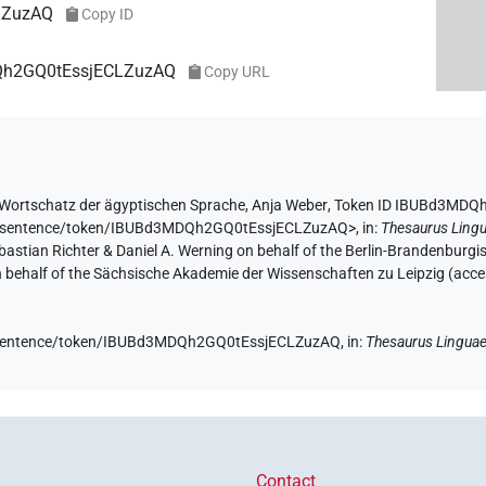
LZuzAQ
Copy ID
DQh2GQ0tEssjECLZuzAQ
Copy URL
Wortschatz der ägyptischen Sprache
,
Anja Weber
,
Token ID IBUBd3MDQ
.de/sentence/token/IBUBd3MDQh2GQ0tEssjECLZuzAQ>
,
in
:
Thesaurus Ling
Sebastian Richter & Daniel A. Werning on behalf of the Berlin-Brandenbu
on behalf of the Sächsische Akademie der Wissenschaften zu Leipzig (acc
de/sentence/token/IBUBd3MDQh2GQ0tEssjECLZuzAQ,
in
:
Thesaurus Linguae
Contact