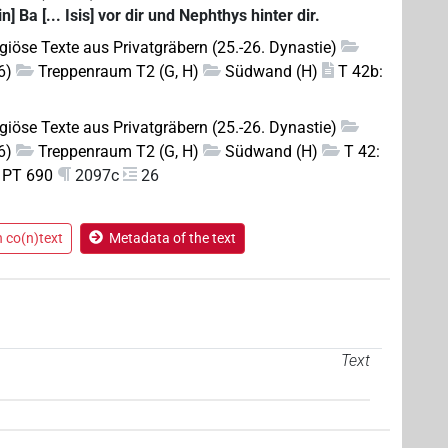
n] Ba [... Isis] vor dir und Nephthys hinter dir.
igiöse Texte aus Privatgräbern (25.-26. Dynastie)
6)
Treppenraum T2 (G, H)
Südwand (H)
T 42b:
igiöse Texte aus Privatgräbern (25.-26. Dynastie)
6)
Treppenraum T2 (G, H)
Südwand (H)
T 42:
 PT 690
2097c
26
n co(n)text
Metadata of the text
Text