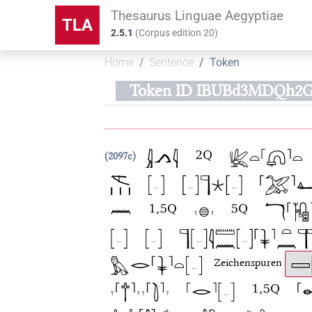
Thesaurus Linguae Aegyptiae
TLA
2.5.1
(
Corpus edition
20
)
Home
Sentence
Token
Token ID IBUBd3MDQh2
2097c
Zeichenspuren