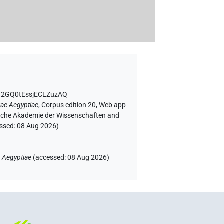
h2GQ0tEssjECLZuzAQ
uae Aegyptiae
,
Corpus edition 20, Web app
rgische Akademie der Wissenschaften and
essed:
08 Aug 2026
)
 Aegyptiae
(
accessed
:
08 Aug 2026
)