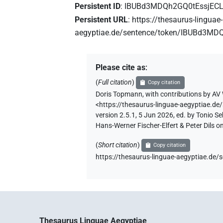
Persistent ID
:
IBUBd3MDQh2GQ0tEssjEC
Persistent URL
:
https://thesaurus-linguae-
aegyptiae.de/sentence/token/IBUBd3M
Please cite as
:
(
Full citation
)
Copy citation
Doris Topmann
,
with contributions by
AV 
<https://thesaurus-linguae-aegyptiae
version 2.5.1, 5 Jun 2026, ed. by Tonio 
Hans-Werner Fischer-Elfert & Peter Dils 
(
Short citation
)
Copy citation
https://thesaurus-linguae-aegyptiae.
Thesaurus Linguae Aegyptiae