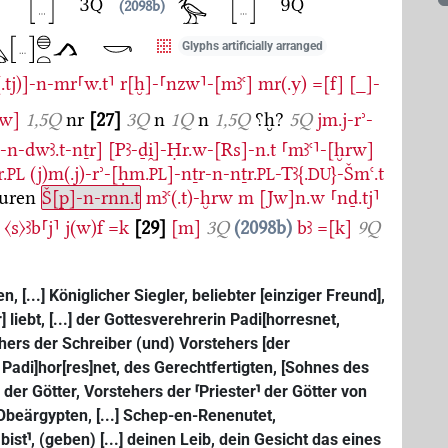
2098b
Glyphs artificially arranged
.tj)]-n-mr⸢w.t⸣
r[ḫ]-⸢nzw⸣-[mꜣꜥ]
mr(.y)
=[f]
[_]-
rw]
1,5Q
nr
27
3Q
n
1Q
n
1,5Q
⸮ḫ?
5Q
jm.j-rʾ-
t-n-dwꜣ.t-nṯr]
[Pꜣ-ḏi̯]-Ḥr.w-[Rs]-n.t
⸢mꜣꜥ⸣-[ḫrw]
.
(j)m(.j)-rʾ-[ḥm.
]-nṯr-n-nṯr.
-Tꜣ{.
}-Šmꜥ.t
PL
PL
PL
DU
uren
Š[p]-n-rnn.t
mꜣꜥ(.t)-ḫrw
m
[Jw]n.w
⸢nḏ.tj⸣
〈s〉ꜣb⸢j⸣
j(w)f
=k
29
[m]
3Q
2098b
bꜣ
=[k]
9Q
, [...] Königlicher Siegler, beliebter [einziger Freund],
 liebt, [...] der Gottesverehrerin Padi[horresnet,
ehers der Schreiber (und) Vorstehers [der
adi]hor[res]net, des Gerechtfertigten, [Sohnes des
der Götter, Vorstehers der ⸢Priester⸣ der Götter von
Obeärgypten, [...] Schep-en-Renenutet,
ist⸣, (geben) [...] deinen Leib, dein Gesicht das eines