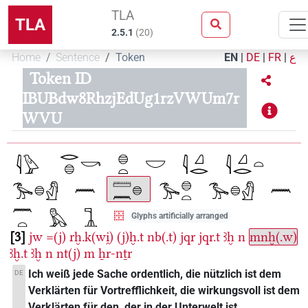
TLA
TLA
2.5.1
(
20
)
Home
Sentence
Token
EN
|
DE
|
FR
|
ع
Token ID
IBUBdw8RhzjEdUg1rzVWUm7r
WVU
Glyphs artificially arranged
3
jw
=(j)
rḫ.k(wi̯)
(j)ḫ.t
nb(.t)
jqr
jqr.t
ꜣḫ
n
mnḫ(.w)
ꜣḫ.t
ꜣḫ
n
nt(j)
m
ẖr-nṯr
Ich weiß jede Sache ordentlich, die nützlich ist dem
DE
Verklärten für Vortrefflichkeit, die wirkungsvoll ist dem
Verklärten für den, der in der Unterwelt ist.