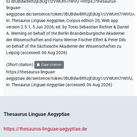
ID IBUBdw8RhzjEdUg1rzVWUm7rWVU
<https://thesaurus-
linguae-
aegyptiae.de/sentence/token/IBUBdw8RhzjEdUg1rzVWUm7rWVU>
,
in
:
Thesaurus Linguae Aegyptiae
,
Corpus edition 20, Web app
version 2.5.1, 5 Jun 2026, ed. by Tonio Sebastian Richter & Daniel
A. Werning on behalf of the Berlin-Brandenburgische Akademie
der Wissenschaften and Hans-Werner Fischer-Elfert & Peter Dils
on behalf of the Sächsische Akademie der Wissenschaften zu
Leipzig (accessed:
06 Aug 2026
)
(
Short citation
)
Copy citation
https://thesaurus-linguae-
aegyptiae.de/sentence/token/IBUBdw8RhzjEdUg1rzVWUm7rWVU,
in
:
Thesaurus Linguae Aegyptiae
(
accessed
:
06 Aug 2026
)
Thesaurus Linguae Aegyptiae
https://thesaurus-linguae-aegyptiae.de