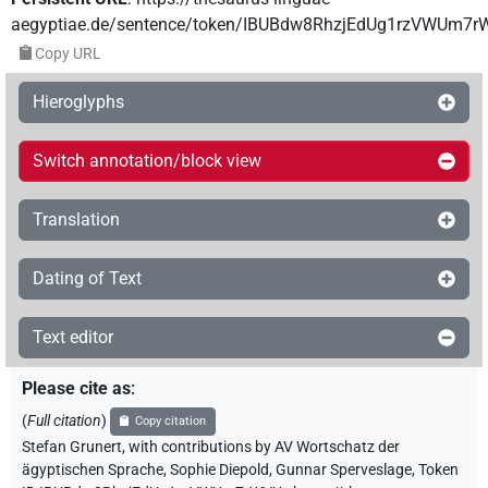
aegyptiae.de/sentence/token/IBUBdw8RhzjEdUg1rzVWUm7r
Copy URL
Hieroglyphs
Switch annotation/block view
Translation
Dating of Text
Text editor
Please cite as
:
(
Full citation
)
Copy citation
Stefan Grunert
,
with contributions by
AV Wortschatz der
ägyptischen Sprache
,
Sophie Diepold
,
Gunnar Sperveslage
,
Token