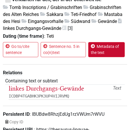
Tomb Inscriptions / Grabinschriften
Grabinschriften
des Alten Reiches
Sakkara
Teti-Friedhof
Mastaba
des Hesi
Eingangsvorhalle
Südwand
Gewände
linkes Durchgangs-Gewände
[3]
Dating (time frame)
:
Teti
Go to/cite
Sentence no. 5 in
Metadata of
sentence
co(n)text
the text
Relations
Containing text or subtext
linkes Durchgangs-Gewände
Text
ICDBP4TGABHK3PK3UP4VIJRVMQ
Persistent ID
:
IBUBdw8RhzjEdUg1rzVWUm7rWVU
Copy ID
Persistent URL
:
https://thesaurus-linguae-