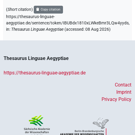
(
Short citation
)
Copy citation
https://thesaurus-linguae-
aegyptiae.de/sentence/token/IBUBdx1810xLWkeBmr3LQw4yyds,
in
:
Thesaurus Linguae Aegyptiae
(
accessed
:
08 Aug 2026
)
Thesaurus Linguae Aegyptiae
https://thesaurus-linguae-aegyptiae.de
Contact
Imprint
Privacy Policy