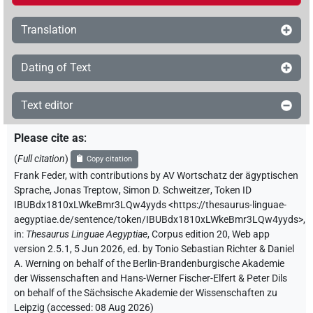
Translation
Dating of Text
Text editor
Please cite as
:
(
Full citation
)
Copy citation
Frank Feder
,
with contributions by
AV Wortschatz der ägyptischen
Sprache
,
Jonas Treptow
,
Simon D. Schweitzer
,
Token ID
IBUBdx1810xLWkeBmr3LQw4yyds
<https://thesaurus-linguae-
aegyptiae.de/sentence/token/IBUBdx1810xLWkeBmr3LQw4yyds>
,
in
:
Thesaurus Linguae Aegyptiae
,
Corpus edition 20, Web app
version 2.5.1, 5 Jun 2026, ed. by Tonio Sebastian Richter & Daniel
A. Werning on behalf of the Berlin-Brandenburgische Akademie
der Wissenschaften and Hans-Werner Fischer-Elfert & Peter Dils
on behalf of the Sächsische Akademie der Wissenschaften zu
Leipzig (accessed:
08 Aug 2026
)