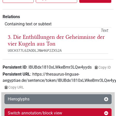
Relations
Containing text or subtext
Text
3. Die Enthüllungen der Geheimnisse der
vier Kugeln aus Ton
UOCH377L6ZAODLJNW46P2ZXS2A
Persistent ID
:
IBUBdx1810xLWkeBmr3LQw4yyds
Copy ID
Persistent URL
:
https://thesaurus-linguae-
aegyptiae.de/sentence/token/IBUBdx1810xLWkeBmr3LQw4y
Copy URL
Hieroglyphs
Switch annotation/block view