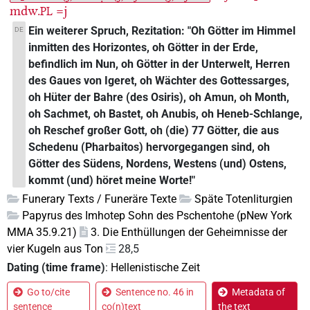
mdw.
=j
PL
Ein weiterer Spruch, Rezitation: "Oh Götter im Himmel
DE
inmitten des Horizontes, oh Götter in der Erde,
befindlich im Nun, oh Götter in der Unterwelt, Herren
des Gaues von Igeret, oh Wächter des Gottessarges,
oh Hüter der Bahre (des Osiris), oh Amun, oh Month,
oh Sachmet, oh Bastet, oh Anubis, oh Heneb-Schlange,
oh Reschef großer Gott, oh (die) 77 Götter, die aus
Schedenu (Pharbaitos) hervorgegangen sind, oh
Götter des Südens, Nordens, Westens (und) Ostens,
kommt (und) höret meine Worte!"
Funerary Texts / Funeräre Texte
Späte Totenliturgien
Papyrus des Imhotep Sohn des Pschentohe (pNew York
MMA 35.9.21)
3. Die Enthüllungen der Geheimnisse der
vier Kugeln aus Ton
28,5
Dating (time frame)
:
Hellenistische Zeit
Go to/cite
Sentence no. 46 in
Metadata of
sentence
co(n)text
the text