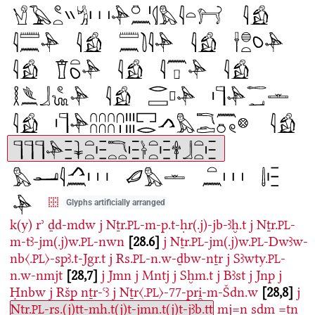
Glyphs artificially arranged
k(y)
rʾ
ḏd-mdw
j
Nṯr.
-m-p.t-ḥr(.j)-jb-ꜣḫ.t
j
Nṯr.
-
PL
PL
m-tꜣ-jm(.j)w.
-nwn
28.6
j
Nṯr.
-jm(.j)w.
-Dwꜣw-
PL
PL
PL
nb〈.
〉-spꜣ.t-Jgr.t
j
Rs.
-n.w-ḏbw-nṯr
j
Sꜣwty.
-
PL
PL
PL
n.w-nmjt
28,7
j
Jmn
j
Mntj
j
Sḫm.t
j
Bꜣst
j
Jnp
j
Ḥnbw
j
Ršp
nṯr-ꜥꜣ
j
Nṯr〈.
〉-77-pri̯-m-Šdn.w
28,8
j
PL
Nṯr.
-rs.(j)tt-mḥ.t(j)t-jmn.t(j)t-jꜣb.tt
mj=n
sḏm
=tn
PL