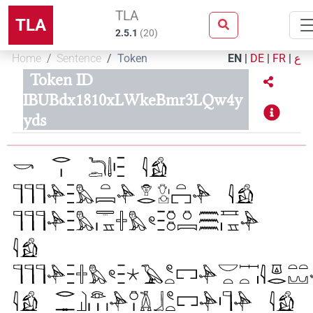
TLA
TLA
2.5.1
(
20
)
Home
Sentence
Token
EN
|
DE
|
FR
|
ع
Token ID
IBUBdx1810xLWkeBmr3LQw4y
yds