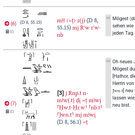
Mögest 〈du
DE
mꜣꜣ
〈=ṯ〉
s(j)
D 8,
D 8, 55.15
(
6
)
sehen wie
55.15
mj
Rꜥw
rꜥw-
ID
jeden Tag.
nb
Oh neues 
DE
Mögest d
[Hathor, di
Herrin von
] neu
Jwn.t
3
j
Rnp.t
n-
lassen wie
mꜣw(.t)
ḏi̯
=ṯ
mꜣwi̯
(
7
)
neu bist.
⸢Ḥw.t-Ḥr.w⸣
⸢nb.t⸣
ID
⸢Jwn.t⸣
mj
mꜣwi̯
D 8, 56.1
=ṯ