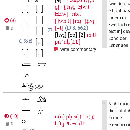
[wie du di
ḏi̯
=ṯ
ḫyi̯
[Ḥw.t-
erhöht has
Ḥr.w]
[nb.t]
indem du
[Jwn.t]
[mj]
[ḫyi̯]
(
9
)
zweifach 
[=ṯ]
D 8, 56.2
ID
D
bist in] d
[ḫyi̯]
[zp]
[2]
m
tꜣ
Land der
pn
ꜥnḫ[.
]
8, 56.2
PL
Lebenden.
With commentary
Nicht mög
DE
die Untat i
n(n)
pḥ
s(j)
ꜥ
n(.j)
(
10
)
Feinde
ḫft.j.
=s
ḏ.t
PL
ID
erreichen 