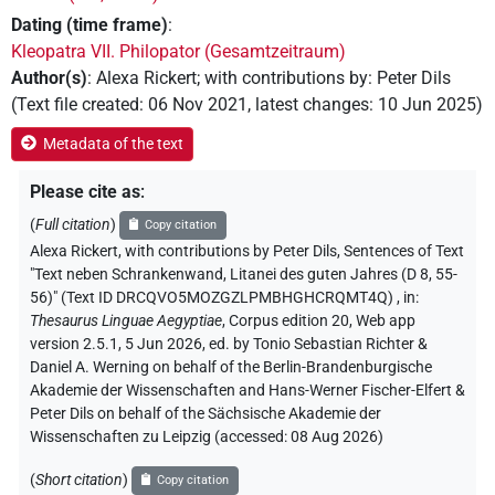
Dating (time frame)
:
Kleopatra VII. Philopator (Gesamtzeitraum)
Author(s)
:
Alexa Rickert
;
with contributions by
:
Peter Dils
(
Text file created
:
06 Nov 2021
,
latest changes
:
10 Jun 2025
)
Metadata of the text
Please cite as
:
(
Full citation
)
Copy citation
Alexa Rickert
,
with contributions by
Peter Dils
,
Sentences of Text
"Text neben Schrankenwand, Litanei des guten Jahres (D 8, 55-
56)" (Text ID DRCQVO5MOZGZLPMBHGHCRQMT4Q)
,
in
:
Thesaurus Linguae Aegyptiae
,
Corpus edition 20, Web app
version 2.5.1, 5 Jun 2026, ed. by Tonio Sebastian Richter &
Daniel A. Werning on behalf of the Berlin-Brandenburgische
Akademie der Wissenschaften and Hans-Werner Fischer-Elfert &
Peter Dils on behalf of the Sächsische Akademie der
Wissenschaften zu Leipzig (accessed:
08 Aug 2026
)
(
Short citation
)
Copy citation