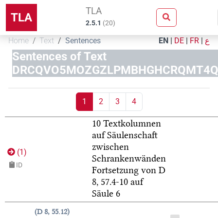
TLA
TLA
2.5.1
(
20
)
Home
Text
Sentences
EN
|
DE
|
FR
|
ع
Sentences of Text
DRCQVO5MOZGZLPMBHGHCRQMT4
1
2
3
4
10 Textkolumnen
auf Säulenschaft
zwischen
(
1
)
Schrankenwänden
ID
Fortsetzung von D
8, 57.4-10 auf
Säule 6
D 8, 55.12