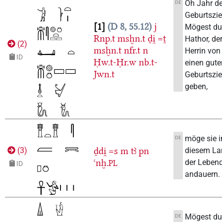
Oh Jahr d
DE
Geburtszie
1
D 8, 55.12
j
Mögest du
Rnp.t
msḫn.t
ḏi̯
=ṯ
Hathor, de
(
2
)
msḫn.t
nfr.t
n
Herrin vo
ID
Ḥw.t-Ḥr.w
nb.t-
einen gute
Jwn.t
Geburtszie
geben,
möge sie i
DE
ḏdi̯
=s
m
tꜣ
pn
diesem La
(
3
)
ꜥnḫ.
der Leben
PL
ID
andauern.
Mögest du
DE