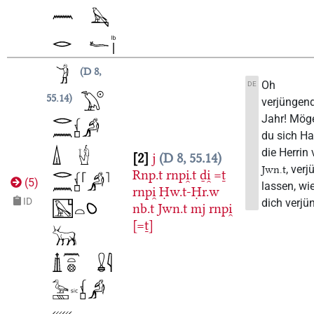
D 8,
Oh
DE
55.14
verjüngen
Jahr! Mög
du sich Ha
die Herrin
2
j
D 8, 55.14
, ver
Jwn.t
Rnp.t
rnpi̯.t
ḏi̯
=ṯ
(
5
)
lassen, wie
rnpi̯
Ḥw.t-Ḥr.w
ID
dich verjü
nb.t
Jwn.t
mj
rnpi̯
[=ṯ]