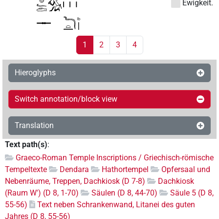
Ewigkeit.
1
2
3
4
Hieroglyphs
Switch annotation/block view
Translation
Text path(s)
:
Graeco-Roman Temple Inscriptions / Griechisch-römische
Tempeltexte
Dendara
Hathortempel
Opfersaal und
Nebenräume, Treppen, Dachkiosk (D 7-8)
Dachkiosk
(Raum W') (D 8, 1-70)
Säulen (D 8, 44-70)
Säule 5 (D 8,
55-56)
Text neben Schrankenwand, Litanei des guten
Jahres (D 8, 55-56)