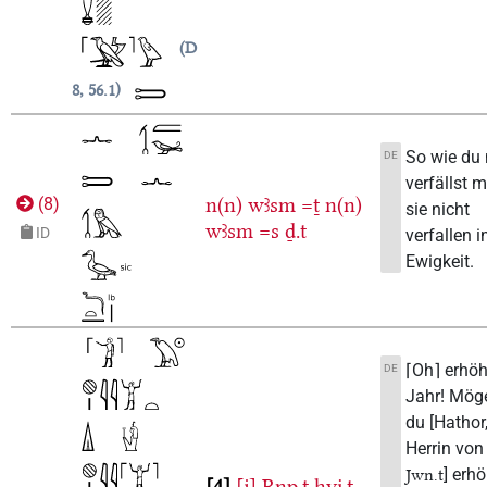
D
8, 56.1
So wie du 
DE
verfällst 
n(n)
wꜣsm
=ṯ
n(n)
(
8
)
sie nicht
wꜣsm
=s
ḏ.t
ID
verfallen 
Ewigkeit.
⌈Oh⌉ erhöh
DE
Jahr! Mög
du [Hathor,
Herrin von
] erh
Jwn.t
4
⸢j⸣
Rnp.t
ḫyi̯.t