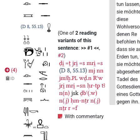
tun lassen
sie möchte
diese
Wohlverso
D 8, 55.13
(
One of
2
reading
denen Re
variants of this
befohlen h
sentence
:
>> #1 <<
,
dass sie a
#2
)
Erden tun,
ḏi̯
=ṯ
jri̯
=s
mri̯
=s
sie möchte
D 8, 55.13
mj
nn
(
4
)
abgesehe
jmꜣḫ.
wḏ.n
Rꜥw
PL
ID
Tadel des
jri̯
mri̯
=sn
ḥr-tp
tꜣ
Gottesdien
n(n)
jsk
ḏbꜥ(.w)
eines Gott
n(.j)
ḥm-nṯr
n(.j)
gegen ihn.
nṯr
r
=f
With commentary