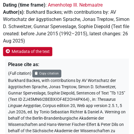
Dating (time frame)
:
Amenhotep III. Nebmaatre
Author(s)
:
Burkhard Backes
;
with contributions by
:
AV
Wortschatz der ägyptischen Sprache
,
Jonas Treptow
,
Simon
D. Schweitzer
,
Gunnar Sperveslage
,
Sophie Diepold
(
Text file
created
:
before June 2015 (1992–2015)
,
latest changes
:
26
Aug 2025
)
Metadata of the text
Please cite as
:
(
Full citation
)
Copy citation
Burkhard Backes
,
with contributions by
AV Wortschatz der
ägyptischen Sprache
, Jonas Treptow
, Simon D. Schweitzer
,
Gunnar Sperveslage
, Sophie Diepold
,
Sentences of Text "Tb 125"
(Text ID ZJ45MN6I2BEBXIOF4E2OH4PK64)
,
in
:
Thesaurus
Linguae Aegyptiae
,
Corpus edition 20, Web app version 2.5.1, 5
Jun 2026, ed. by Tonio Sebastian Richter & Daniel A. Werning on
behalf of the Berlin-Brandenburgische Akademie der
Wissenschaften and Hans-Werner Fischer-Elfert & Peter Dils on
behalf of the Sächsische Akademie der Wissenschaften zu