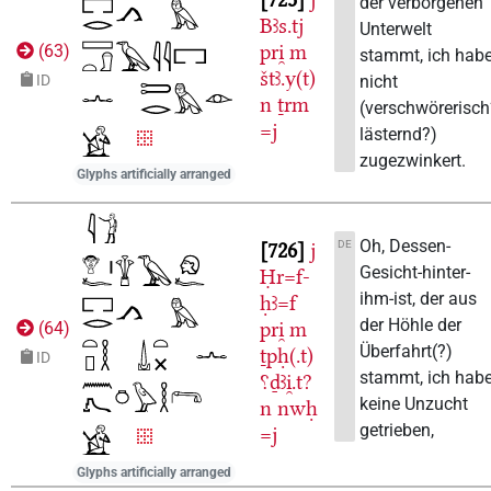
der verborgenen
Bꜣs.tj
Unterwelt
pri̯
m
(
63
)
stammt, ich hab
štꜣ.y(t)
nicht
ID
n
ṯrm
(verschwörerisch
=j
lästernd?)
zugezwinkert.
Glyphs artificially arranged
Oh, Dessen-
DE
726
j
Gesicht-hinter-
Ḥr=f-
ihm-ist, der aus
ḥꜣ=f
der Höhle der
pri̯
m
(
64
)
Überfahrt(?)
ṯpḥ(.t)
ID
stammt, ich hab
⸮ḏꜣi̯.t?
keine Unzucht
n
nwḥ
getrieben,
=j
Glyphs artificially arranged