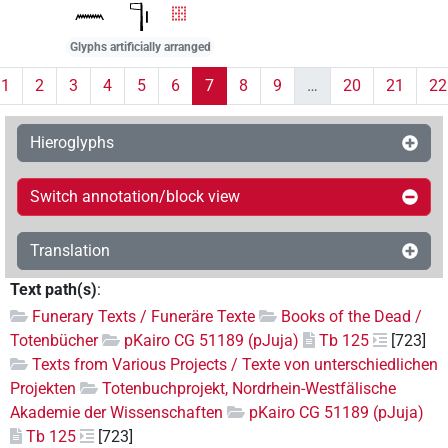
Glyphs artificially arranged
1
2
3
4
5
6
7
8
9
…
20
21
22
Hieroglyphs
Switch annotation/block view
Translation
Text path(s)
:
Funerary Texts / Funeräre Texte
Books of the Dead /
Totenbücher
pKairo CG 51189 (pJuja)
Tb 125
[723]
Texts from Various Projects / Texte von unterschiedlichen
Projekten
Totenbuchprojekt, Nordrhein-Westfälische
Akademie der Wissenschaften
pKairo CG 51189 (pJuja)
Tb 125
[723]