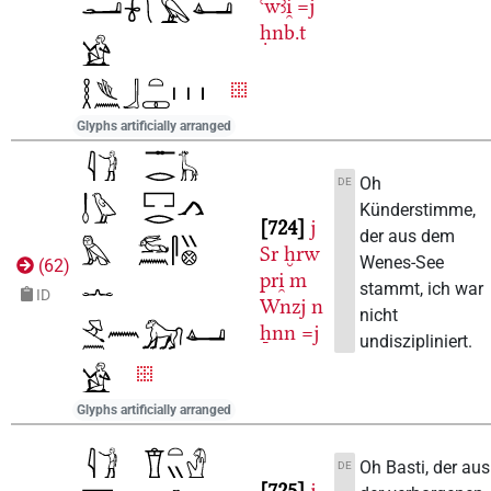
ꜥwꜣi̯
=j
ḥnb.t
Glyphs artificially arranged
Oh
DE
Künderstimme,
724
j
der aus dem
Sr
ḫrw
Wenes-See
(
62
)
pri̯
m
stammt, ich war
ID
Wnzj
n
nicht
ẖnn
=j
undiszipliniert.
Glyphs artificially arranged
Oh Basti, der aus
DE
725
j