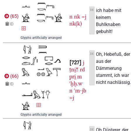
ich habe mit
DE
n
nk
=j
(
65
)
keinem
nk(k)
Buhlknaben
ID
gebuhlt!
Glyphs artificially arranged
Oh, Hebefuß, der
DE
aus der
727
j
Dämmerung
ṯni̯!!
rd
stammt, ich war
pri̯
m
(
66
)
nicht nachlässig
ꜥḫḫ.w
ID
n
ꜥm-jb
=j
Glyphs artificially arranged
Oh Düsterer, der
DE