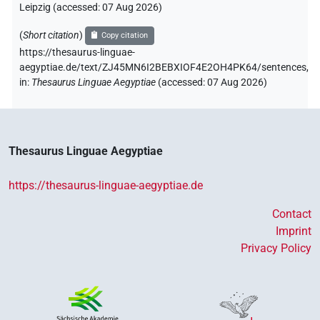
Leipzig (accessed:
07 Aug 2026
)
(
Short citation
)
Copy citation
https://thesaurus-linguae-
aegyptiae.de/text/ZJ45MN6I2BEBXIOF4E2OH4PK64/sentences,
in
:
Thesaurus Linguae Aegyptiae
(
accessed
:
07 Aug 2026
)
Thesaurus Linguae Aegyptiae
https://thesaurus-linguae-aegyptiae.de
Contact
Imprint
Privacy Policy