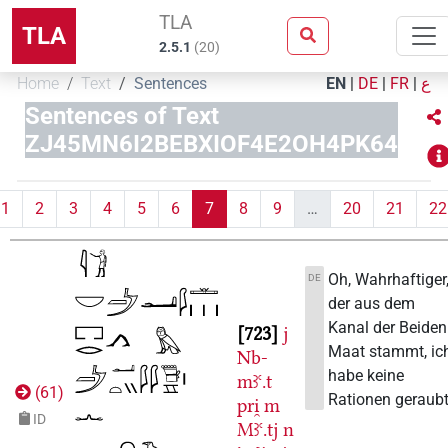
TLA
TLA
2.5.1
(
20
)
Home
Text
Sentences
EN
|
DE
|
FR
|
ع
Sentences of Text
ZJ45MN6I2BEBXIOF4E2OH4PK64
1
2
3
4
5
6
7
8
9
…
20
21
22
Oh, Wahrhaftiger
DE
der aus dem
Kanal der Beiden
723
j
Maat stammt, ic
Nb-
habe keine
mꜣꜥ.t
(
61
)
Rationen geraubt
pri̯
m
ID
Mꜣꜥ.tj
n