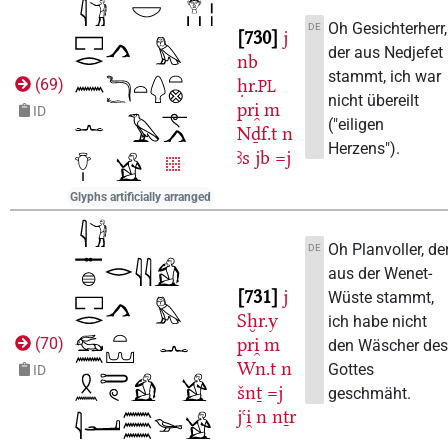
Oh Gesichterherr,
DE
730
j
der aus Nedjefet
nb
stammt, ich war
ḥr.
(
69
)
PL
nicht übereilt
pri̯
m
ID
("eiligen
Nḏf.t
n
Herzens").
ꜣs
jb
=j
Glyphs artificially arranged
Oh Planvoller, de
DE
aus der Wenet-
731
j
Wüste stammt,
Sḫr.y
ich habe nicht
pri̯
m
(
70
)
den Wäscher de
Wn.t
n
Gottes
ID
šnṯ
=j
geschmäht.
jꜥi̯
n
nṯr