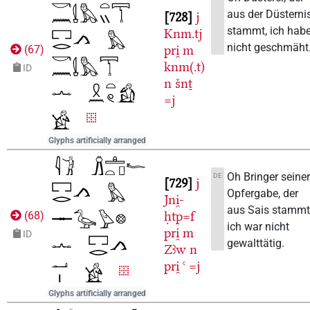
aus der Düsterni
728
j
stammt, ich hab
Knm.tj
nicht geschmäht
pri̯
m
(
67
)
knm(.t)
ID
n
šnṯ
=j
Glyphs artificially arranged
Oh Bringer seine
DE
729
j
Opfergabe, der
Jni̯-
aus Sais stammt
ḥtp=f
(
68
)
ich war nicht
pri̯
m
ID
gewalttätig.
Zꜣw
n
pri̯
ꜥ
=j
Glyphs artificially arranged