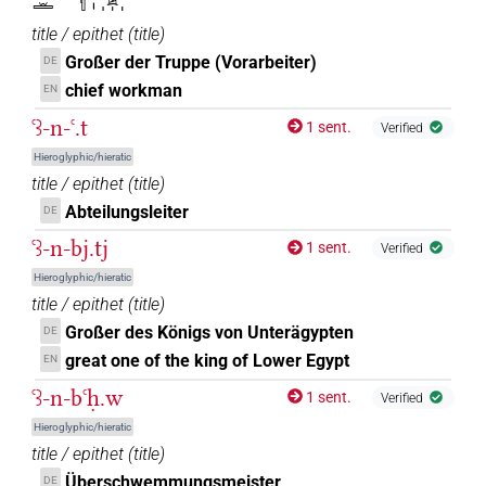
𓉻𓏛𓈖𓇩𓏏𓏤𓀀𓏥
𓉻𓏛𓀀
title / epithet
(
title
)
| 1×
(
1
)
N.m:sg
Großer der Truppe (Vorarbeiter)
DE
𓉻𓏛𓅆
chief workman
EN
| 1×
(
1
)
N.m:sg
ꜥꜣ-n-ꜥ.t
1 sent.
Verified
𓉻𓏤𓂝
| 1×
(
1
)
N.m:sg
Hieroglyphic/hieratic
title / epithet
(
title
)
𓉻𓏥
| 1×
(
1
)
N.m:pl
Abteilungsleiter
DE
ꜥꜣ-n-bj.tj
1 sent.
Verified
[]𓀭
Hieroglyphic/hieratic
| 1×
(
1
)
N.m:sg
title / epithet
(
title
)
⸮𓉻?𓂝𓅱𓀀𓏥
Großer des Königs von Unterägypten
DE
| 1×
(
1
)
N.m:pl
great one of the king of Lower Egypt
EN
𓉻
⸮?
| 1×
(
1
)
N.m:sg
ꜥꜣ-n-bꜥḥ.w
1 sent.
Verified
Hieroglyphic/hieratic
𓉻𓂝[]
| 1×
(
1
)
N.m:pl
title / epithet
(
title
)
Überschwemmungsmeister
DE