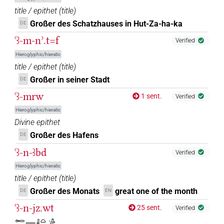
title / epithet
(
title
)
𓉻𓂝𓇋
| 1×
(
1
)
N.m:sg
Großer des Schatzhauses in Hut-Za-ha-ka
DE
𓉻𓂝𓊵
| 1×
(
1
)
ꜥꜣ-m-nʾ.t=f
N.m:sg
Verified
Hieroglyphic/hieratic
𓉻𓂝𓏛
| 3×
(
1
,
2
,
3
)
| 10×
(
1
,
N.m(infl. unedited)
N.m:sg
title / epithet
(
title
)
Großer in seiner Stadt
DE
2
,
3
,
4
,
5
,
6
,
7
,
8
,
9
,
10
)
| 1×
(
1
)
N.m:sg:stc
ꜥꜣ-mrw
𓉻𓂝𓏛𓏥
1 sent.
Verified
| 2×
(
1
,
2
)
N.m:pl
Hieroglyphic/hieratic
𓉻𓂝𓏲𓏥
Divine epithet
| 1×
(
1
)
N.m:pl
Großer des Hafens
DE
𓉻𓂝𔏳𓇋𓇋𓏲𓏛𓏥
| 1×
(
1
)
N.m:pl
ꜥꜣ-n-ꜣbd
Verified
Hieroglyphic/hieratic
𓉻𓄿
| 1×
(
1
)
N.m:sg
title / epithet
(
title
)
Großer des Monats
great one of the month
𓉻𓄿𔏏𓀀𓏪
DE
EN
| 1×
(
1
)
N.m:pl
ꜥꜣ-n-jz.wt
25 sent.
Verified
𓉻𓏛
| 12×
(e.g.
1
,
2
,
3
,
4
,
5
,
6
,
7
,
8
,
9
,
10
,
11
)
N.m:sg