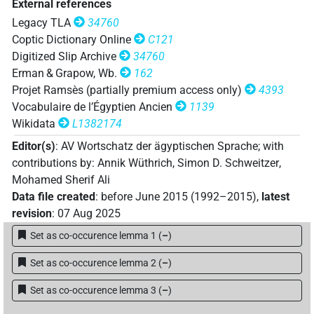
External references
Legacy TLA
34760
Coptic Dictionary Online
C121
Digitized Slip Archive
34760
Erman & Grapow, Wb.
162
Projet Ramsès (partially premium access only)
4393
Vocabulaire de l’Égyptien Ancien
1139
Wikidata
L1382174
Editor(s)
:
AV Wortschatz der ägyptischen Sprache
;
with
contributions by
:
Annik Wüthrich
,
Simon D. Schweitzer
,
Mohamed Sherif Ali
Data file created
:
before June 2015 (1992–2015)
,
latest
revision
:
07 Aug 2025
Set as co-occurence lemma 1
(
–
)
Set as co-occurence lemma 2
(
–
)
Set as co-occurence lemma 3
(
–
)