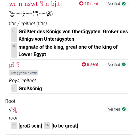
wr-n-nswt-ꜥꜣ-n-bj.tj
10 sent.
Verified
𓅨𓂋𓈖𓇓𓏏𓈖𓉻𓂝𓈖𓆤𓏏𓏤
title / epithet
(
title
)
Größter des Königs von Oberägypten, Großer des
DE
Königs von Unterägypten
magnate of the king, great one of the king of
EN
Lower Egypt
pꜣ-ꜥꜣ
8 sent.
Verified
Hieroglyphic/hieratic
Royal epithet
Großkönig
DE
Root
ꜥꜣi̯
√
Verified
root
[groß sein]
[to be great]
DE
EN