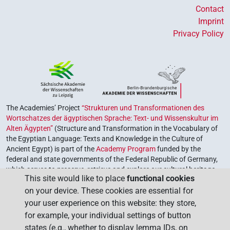
Contact
Imprint
Privacy Policy
The Academies’ Project
“Strukturen und Transformationen des
Wortschatzes der ägyptischen Sprache: Text- und Wissenskultur im
Alten Ägypten”
(Structure and Transformation in the Vocabulary of
the Egyptian Language: Texts and Knowledge in the Culture of
Ancient Egypt) is part of the
Academy Program
funded by the
federal and state governments of the Federal Republic of Germany,
which serves to preserve, retrieve and explore our cultural heritage.
This site would like to place
functional cookies
The program is coordinated by the
Union of the German Academies
on your device. These cookies are essential for
of Sciences and Humanities
.
your user experience on this website: they store,
for example, your individual settings of button
states (e.g., whether to display lemma IDs, on