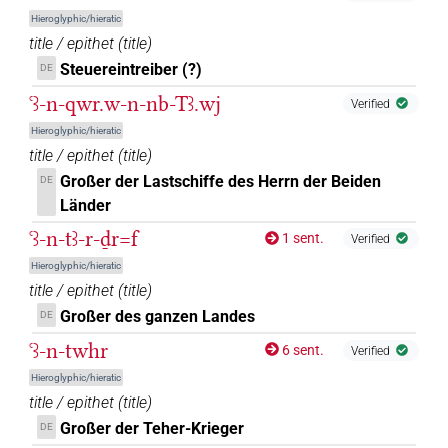
Hieroglyphic/hieratic
title / epithet
(
title
)
Steuereintreiber (?)
DE
ꜥꜣ-n-qwr.w-n-nb-Tꜣ.wj
Verified
Hieroglyphic/hieratic
title / epithet
(
title
)
Großer der Lastschiffe des Herrn der Beiden
DE
Länder
ꜥꜣ-n-tꜣ-r-ḏr=f
1 sent.
Verified
Hieroglyphic/hieratic
title / epithet
(
title
)
Großer des ganzen Landes
DE
ꜥꜣ-n-twhr
6 sent.
Verified
Hieroglyphic/hieratic
title / epithet
(
title
)
Großer der Teher-Krieger
DE