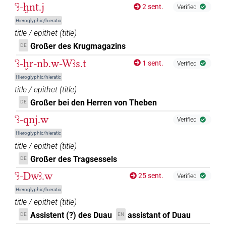
ꜥꜣ-ḫnt.j
2 sent.
Verified
Hieroglyphic/hieratic
title / epithet
(
title
)
Großer des Krugmagazins
DE
ꜥꜣ-ḫr-nb.w-Wꜣs.t
1 sent.
Verified
Hieroglyphic/hieratic
title / epithet
(
title
)
Großer bei den Herren von Theben
DE
ꜥꜣ-qnj.w
Verified
Hieroglyphic/hieratic
title / epithet
(
title
)
Großer des Tragsessels
DE
ꜥꜣ-Dwꜣ.w
25 sent.
Verified
Hieroglyphic/hieratic
title / epithet
(
title
)
Assistent (?) des Duau
assistant of Duau
DE
EN