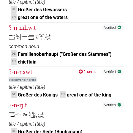
title / epithet
(
title
)
Großer des Gewässers
DE
great one of the waters
EN
ꜥꜣ-n-mhw.t
Verified
𓉻𓂝𓅱𓏪𓈖𓐝𓂝𓉔𓅱𓏏𓀀𓁐𓏥
common noun
Familienoberhaupt ("Großer des Stammes")
DE
chieftain
EN
ꜥꜣ-n-nswt
1 sent.
Verified
Hieroglyphic/hieratic
title / epithet
(
title
)
Großer des Königs
great one of the king
DE
EN
ꜥꜣ-n-rj.t
Verified
𓉻𓂝𓈖𓃭𓇋𓄿𓂢𓈖
title / epithet
(
title
)
Großer der Seite (Bootsmann)
DE