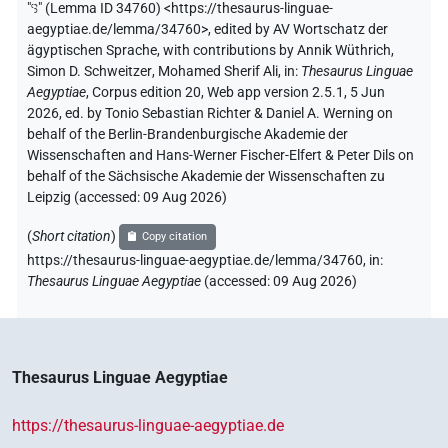
"
ꜥꜣ
"
(Lemma ID 34760) <https://thesaurus-linguae-
aegyptiae.de/lemma/34760>
,
edited by AV Wortschatz der
ägyptischen Sprache
,
with contributions by
Annik Wüthrich
,
Simon D. Schweitzer
,
Mohamed Sherif Ali
,
in
:
Thesaurus Linguae
Aegyptiae
,
Corpus edition 20, Web app version 2.5.1, 5 Jun
2026, ed. by Tonio Sebastian Richter & Daniel A. Werning on
behalf of the Berlin-Brandenburgische Akademie der
Wissenschaften and Hans-Werner Fischer-Elfert & Peter Dils on
behalf of the Sächsische Akademie der Wissenschaften zu
Leipzig (accessed:
09 Aug 2026
)
(
Short citation
)
Copy citation
https://thesaurus-linguae-aegyptiae.de/lemma/34760,
in
:
Thesaurus Linguae Aegyptiae
(
accessed
:
09 Aug 2026
)
Thesaurus Linguae Aegyptiae
https://thesaurus-linguae-aegyptiae.de