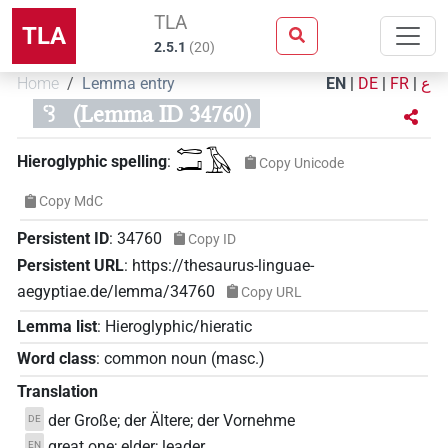
TLA
TLA
2.5.1
(
20
)
Home
Lemma entry
EN
|
DE
|
FR
|
ع
ꜥꜣ
(Lemma ID 34760)
𓉻𓂝𓄿
Hieroglyphic spelling
:
Copy Unicode
Copy MdC
Persistent ID
:
34760
Copy ID
Persistent URL
:
https://thesaurus-linguae-
aegyptiae.de/lemma/34760
Copy URL
Lemma list
:
Hieroglyphic/hieratic
Word class
:
common noun
(
masc.
)
Translation
der Große; der Ältere; der Vornehme
DE
great one; elder; leader
EN