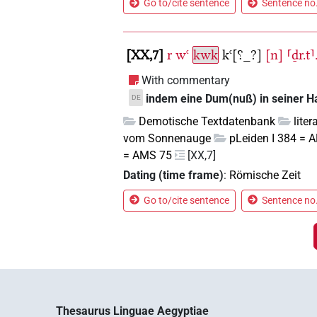
Go to/cite sentence
Sentence no.
XX,7
r
wꜥ
kwk
kꜥ[⸮_?]
[n]
⸢ḏr.t⸣
With commentary
indem eine Dum(nuß) in seiner Han
DE
Demotische Textdatenbank
lite
vom Sonnenauge
pLeiden I 384 = 
= AMS 75
[XX,7]
Dating (time frame)
:
Römische Zeit
Go to/cite sentence
Sentence no.
Thesaurus Linguae Aegyptiae