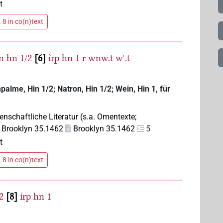
t
 8 in co(n)text
n
hn
1/2
6
ı͗rp
hn
1
r
wnw.t
wꜥ.t
alme, Hin 1/2; Natron, Hin 1/2; Wein, Hin 1, für
enschaftliche Literatur (s.a. Omentexte;
Brooklyn 35.1462
Brooklyn 35.1462
5
t
 8 in co(n)text
2
8
ı͗rp
hn
1