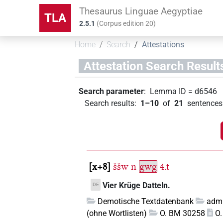
Thesaurus Linguae Aegyptiae
TLA
2.5.1
(
Corpus edition
20
)
Home
Search
Attestations
Attestation Search Result
Search parameter
:
Lemma ID
=
d6546
Search results
:
1–10
of
21
sentences 
x+8
ššw
n
gwg
4.t
Vier Krüge Datteln.
DE
Demotische Textdatenbank
admi
(ohne Wortlisten)
O. BM 30258
O