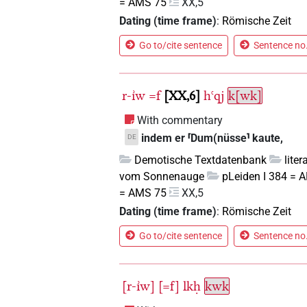
= AMS 75
XX,5
Dating (time frame)
:
Römische Zeit
Go to/cite sentence
Sentence no.
r-ı͗w
=f
XX,6
hꜥqj
k[wk]
With commentary
indem er ⸢Dum(nüsse⸣ kaute,
DE
Demotische Textdatenbank
lite
vom Sonnenauge
pLeiden I 384 = 
= AMS 75
XX,5
Dating (time frame)
:
Römische Zeit
Go to/cite sentence
Sentence no.
[r-ı͗w]
[=f]
lkḥ
kwk