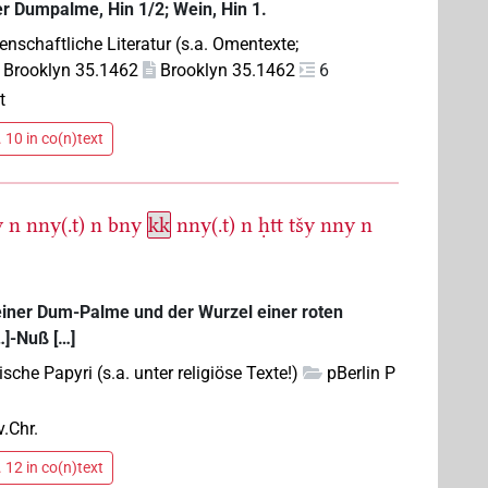
der Dumpalme, Hin 1/2; Wein, Hin 1.
enschaftliche Literatur (s.a. Omentexte;
Brooklyn 35.1462
Brooklyn 35.1462
6
t
 10 in co(n)text
y
n
nny(.t)
n
bny
kk
nny(.t)
n
ḥtt
tšy
nny
n
einer Dum-Palme und der Wurzel einer roten
…]-Nuß […]
sche Papyri (s.a. unter religiöse Texte!)
pBerlin P
v.Chr.
 12 in co(n)text