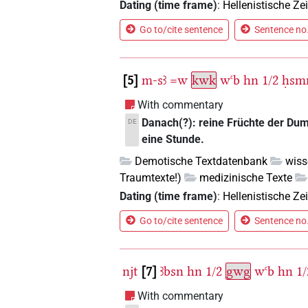
Dating (time frame)
:
Hellenistische Zei
Go to/cite sentence
Sentence no.
5
m-sꜣ
=w
kwk
wꜥb
hn
1/2
ḥsm
With commentary
Danach(?): reine Früchte der Dump
DE
eine Stunde.
Demotische Textdatenbank
wiss
Traumtexte!)
medizinische Texte
Dating (time frame)
:
Hellenistische Zei
Go to/cite sentence
Sentence no.
njt
7
ꜣbsn
hn
1/2
gwg
wꜥb
hn
1/
With commentary