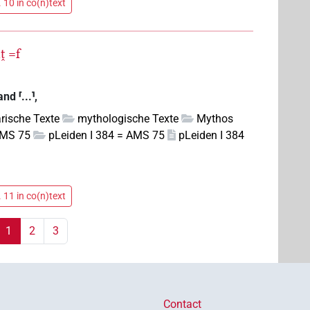
 10 in co(n)text
.ṱ
=f
d ⸢...⸣,
rarische Texte
mythologische Texte
Mythos
AMS 75
pLeiden I 384 = AMS 75
pLeiden I 384
 11 in co(n)text
1
2
3
Contact