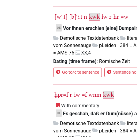
[wꜥ.t]
[b]ꜥꜣ.t
n
kwk
ı͗w
r-ḥr
=w
Vor ihnen erschien [eine] Dumpal
DE
Demotische Textdatenbank
lite
vom Sonnenauge
pLeiden I 384 = 
= AMS 75
XX,4
Dating (time frame)
:
Römische Zeit
Go to/cite sentence
Sentence no.
ḫpr=f
r-ı͗w
=f
wnm
kwk
With commentary
Es geschah, daß er Dum(nüsse) a
DE
Demotische Textdatenbank
lite
vom Sonnenauge
pLeiden I 384 = 