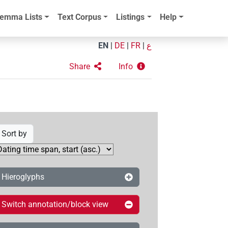
emma Lists
Text Corpus
Listings
Help
EN
|
DE
|
FR
|
ع
Share
Info
Sort by
Hieroglyphs
Switch annotation/block view