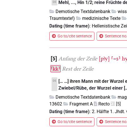
Mehl, ..., Hin 1/2; reine Früchte 
DE
Demotische Textdatenbank
wiss
Traumtexte!)
medizinische Texte
Dating (time frame)
:
Hellenistische Zei
Go to/cite sentence
Sentence no.
5
Anfang der Zeile
[pꜣy]
⸢=s⸣
h
⸢kk⸣
Rest der Zeile
[… …] ihren Mann mit der Wurzel 
DE
Zwiebel/Rübe, der Wurzel einer [
Demotische Textdatenbank
magi
13602
Fragment A
Recto
[5]
Dating (time frame)
:
2. Hälfte 1. Jhdt. 
Go to/cite sentence
Sentence no.