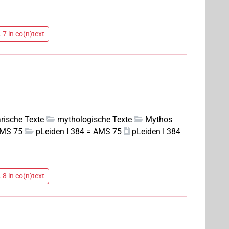
 7 in co(n)text
rarische Texte
mythologische Texte
Mythos
AMS 75
pLeiden I 384 = AMS 75
pLeiden I 384
 8 in co(n)text