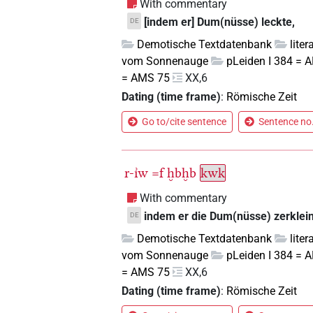
With commentary
[indem er] Dum(nüsse) leckte,
DE
Demotische Textdatenbank
lite
vom Sonnenauge
pLeiden I 384 = 
= AMS 75
XX,6
Dating (time frame)
:
Römische Zeit
Go to/cite sentence
Sentence no.
r-ı͗w
=f
ḫbḫb
kwk
With commentary
indem er die Dum(nüsse) zerklein
DE
Demotische Textdatenbank
lite
vom Sonnenauge
pLeiden I 384 = 
= AMS 75
XX,6
Dating (time frame)
:
Römische Zeit