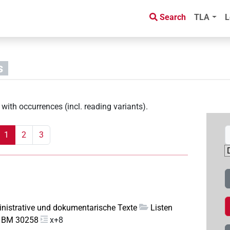
Search
TLA
L
s
with occurrences (incl. reading variants)
.
1
2
3
nistrative und dokumentarische Texte
Listen
. BM 30258
x+8