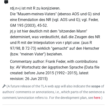
rdi̯.n=j ist mit R zu konjizieren.
Die "Mauern-meines-Vaters" (ebenso AOS und G) sind
eine Emendation des NR (vgl. AOS und G); vgl. Feder,
GM 195 (2003), 45-52.
jri̯.y ist hier deutlich mit dem "sitzenden Mann"
determiniert, was verdeutlicht, daß die Zeugen des NR
und R mit der Interpolation von r ptpt usw. (aus R
97/98, B 72-73) wirklich "gemacht" auf den Herrscher
(bzw. "meinen Vater") beziehen.
Commentary author
:
Frank Feder
,
with contributions
by
:
AV Wortschatz der ägyptischen Sprache
(
Data file
created
:
before June 2015 (1992–2015)
,
latest
revision
:
26 Jun 2015
)
(
A future release of the TLA web app will also indicate the
scope
of
authors’ comments or annotations, i.e., which parts of the sentence a
comment/annotation refers to. For the development plan, see
here
.
)