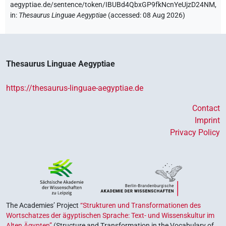
aegyptiae.de/sentence/token/IBUBd4QbxGP9fkNcnYeUjzD24NM,
in
:
Thesaurus Linguae Aegyptiae
(
accessed
:
08 Aug 2026
)
Thesaurus Linguae Aegyptiae
https://thesaurus-linguae-aegyptiae.de
Contact
Imprint
Privacy Policy
The Academies’ Project
“Strukturen und Transformationen des
Wortschatzes der ägyptischen Sprache: Text- und Wissenskultur im
Alten Ägypten”
(Structure and Transformation in the Vocabulary of