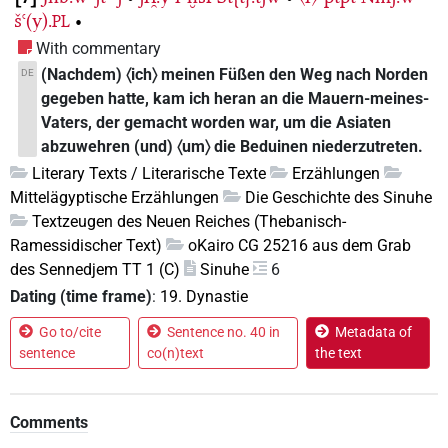
šꜥ(y).
•
PL
With commentary
(Nachdem) 〈ich〉 meinen Füßen den Weg nach Norden
DE
gegeben hatte, kam ich heran an die Mauern-meines-
Vaters, der gemacht worden war, um die Asiaten
abzuwehren (und) 〈um〉 die Beduinen niederzutreten.
Literary Texts / Literarische Texte
Erzählungen
Mittelägyptische Erzählungen
Die Geschichte des Sinuhe
Textzeugen des Neuen Reiches (Thebanisch-
Ramessidischer Text)
oKairo CG 25216 aus dem Grab
des Sennedjem TT 1 (C)
Sinuhe
6
Dating (time frame)
:
19. Dynastie
Go to/cite
Sentence no. 40 in
Metadata of
sentence
co(n)text
the text
Comments