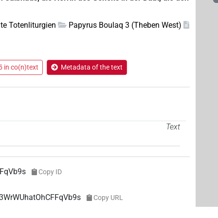
te Totenliturgien
Papyrus Boulaq 3 (Theben West)
 in co(n)text
Metadata of the text
Text
FqVb9s
Copy ID
TG3WrWUhatOhCFFqVb9s
Copy URL