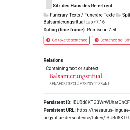
Sitz des Haus des Re erfreut.
Funerary Texts / Funeräre Texte
Spä
Balsamierungsritual
x+7,16
Dating (time frame)
:
Römische Zeit
Go to/cite sentence
Sentence no. 385
Relations
Containing text or subtext
Balsamierungsritual
3ENAFOSI3ZCLJE7XZDY4TZ3WNI
Persistent ID
:
IBUBd8KTG3WrWUhatOhCF
Persistent URL
:
https://thesaurus-linguae-
aegyptiae.de/sentence/token/IBUBd8K