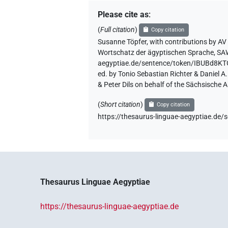
Please cite as
:
(
Full citation
)
Copy citation
Susanne Töpfer
,
with contributions by
AV
Wortschatz der ägyptischen Sprache, S
aegyptiae.de/sentence/token/IBUBd8
ed. by Tonio Sebastian Richter & Daniel 
& Peter Dils on behalf of the Sächsische
(
Short citation
)
Copy citation
https://thesaurus-linguae-aegyptiae.
Thesaurus Linguae Aegyptiae
https://thesaurus-linguae-aegyptiae.de