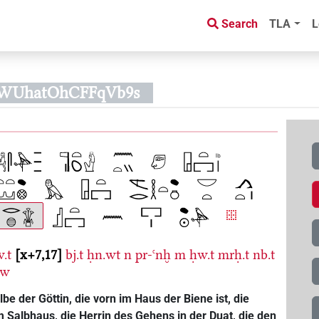
Search
TLA
L
rWUhatOhCFFqVb9s
.t
x+7,17
bj.t
ḥn.wt
n
pr-ꜥnḫ
m
ḥw.t
mrḥ.t
nb.t
ꜥw
e der Göttin, die vorn im Haus der Biene ist, die
 Salbhaus, die Herrin des Gehens in der Duat, die den