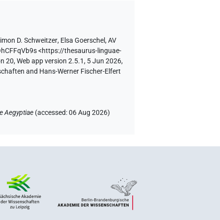
imon D. Schweitzer
,
Elsa Goerschel
,
AV
OhCFFqVb9s
<https://thesaurus-linguae-
on 20, Web app version 2.5.1, 5 Jun 2026,
schaften and Hans-Werner Fischer-Elfert
e Aegyptiae
(
accessed
:
06 Aug 2026
)