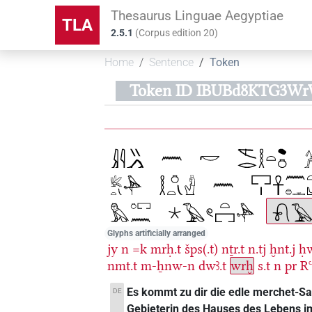
Thesaurus Linguae Aegyptiae
TLA
2.5.1
(
Corpus edition
20
)
Home
Sentence
Token
Token ID IBUBd8KTG3W
Glyphs artificially arranged
jy
n
=k
mrḥ.t
šps(.t)
nṯr.t
n.tj
ḫnt.j
ḥw
nmt.t
m-ẖnw-n
dwꜣ.t
wrḫ
s.t
n
pr
R
Es kommt zu dir die edle merchet-Salb
DE
Gebieterin des Hauses des Lebens im