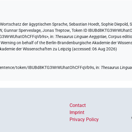
 Wortschatz der ägyptischen Sprache
,
Sebastian Hoedt
,
Sophie Diepold
,
S
AW
,
Gunnar Sperveslage
,
Jonas Treptow
,
Token ID IBUBd8KTG3WrWUhat
KTG3WrWUhatOhCFFqVb9s>
,
in
:
Thesaurus Linguae Aegyptiae
,
Corpus editi
A. Werning on behalf of the Berlin-Brandenburgische Akademie der Wissen
 Akademie der Wissenschaften zu Leipzig (accessed:
06 Aug 2026
)
de/sentence/token/IBUBd8KTG3WrWUhatOhCFFqVb9s,
in
:
Thesaurus Lingua
Contact
Imprint
Privacy Policy