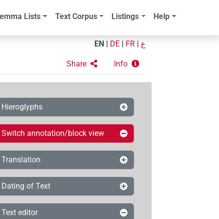
emma Lists
Text Corpus
Listings
Help
EN
|
DE
|
FR
|
ع
Share
Info
Hieroglyphs
Switch annotation/block view
Translation
Dating of Text
Text editor