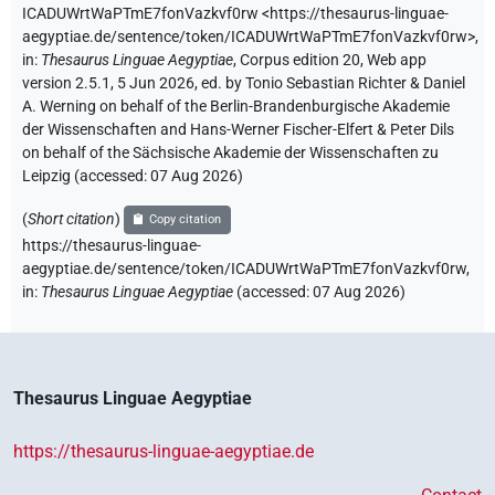
ICADUWrtWaPTmE7fonVazkvf0rw
<https://thesaurus-linguae-
aegyptiae.de/sentence/token/ICADUWrtWaPTmE7fonVazkvf0rw>
,
in
:
Thesaurus Linguae Aegyptiae
,
Corpus edition 20, Web app
version 2.5.1, 5 Jun 2026, ed. by Tonio Sebastian Richter & Daniel
A. Werning on behalf of the Berlin-Brandenburgische Akademie
der Wissenschaften and Hans-Werner Fischer-Elfert & Peter Dils
on behalf of the Sächsische Akademie der Wissenschaften zu
Leipzig (accessed:
07 Aug 2026
)
(
Short citation
)
Copy citation
https://thesaurus-linguae-
aegyptiae.de/sentence/token/ICADUWrtWaPTmE7fonVazkvf0rw,
in
:
Thesaurus Linguae Aegyptiae
(
accessed
:
07 Aug 2026
)
Thesaurus Linguae Aegyptiae
https://thesaurus-linguae-aegyptiae.de