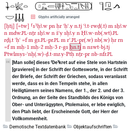
Glyphs artificially arranged
[ḫti̯]
[=tw]
⸢s⸣ḫꜣ.w
pn
ḥr
ꜥḥꜥ.y
n.tj
ꜥꜣ.t-rwḏ(.t)
m
sẖꜣ.w
n
mdw.
-nṯr
sẖꜣ.w
n
šꜥy
sḫꜣ.y
n
Ḥꜣ.w-nb(.wt).
PL
PL
rḏi̯.t
ꜥḥꜥ
=f
m
gs.
-pr.
m
rʾ.
-pr(.w)
nb(.w)
ḥr
rn
PL
PL
PL
=f
m
mḥ-1
mḥ-2
mḥ-3
r-gs
ẖn.tj
n
nswt-bj.tj
Ptwlmys-ꜥnḫ(.w)-ḏ.t-mr.y-Ptḥ
nṯr-pr
nb-nfr.
PL
[Man solle] dieses ⸢De⸣kret auf eine Stele von Hartstein
DE
[gravieren] in der Schrift der Gottesworte, in der Schrift
der Briefe, der Schrift der Griechen, sodass veranlasst
werde, dass es in den Tempeln stehe, in allen
Heiligtümern seines Namens, der 1., der 2. und der 3.
Ordnung, an der Seite des Standbilds des Königs von
Ober- und Unterägypten, Ptolemaios, er lebe ewiglich,
den Ptah liebt, der Erscheinende Gott, der Herr der
Vollkommenheit.
Demotische Textdatenbank
Objektaufschriften