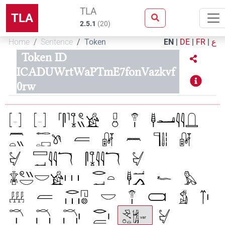
TLA
TLA
2.5.1
(
20
)
Home
Sentence
Token
EN
|
DE
|
FR
|
ع
Token ID
ICADUWrtWaPTmE7fonVazkvf
0rw