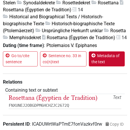
Stelen
Synodaldekrete
Rosettedekret
Rosettana
Rosettana (Égyptien de Tradition)
14
Historical and Biographical Texts / Historisch-
biographische Texte
Historisch-biographische Texte
(Ptolemäerzeit)
Ursprüngliche Herkunft unklar
Rosetta
Memphisdekret
Rosettana (Égyptien de Tradition)
14
Dating (time frame)
:
Ptolemaios V. Epiphanes
Go to/cite
Sentence no. 33 in
Metadata of
sentence
co(n)text
the text
Relations
Containing text or subtext
Rosettana (Égyptien de Tradition)
Text
FNXUNEJ2OBGDPM6HCHZJC2672Q
Persistent ID
:
ICADUWrtWaPTmE7fonVazkvf0rw
Copy ID