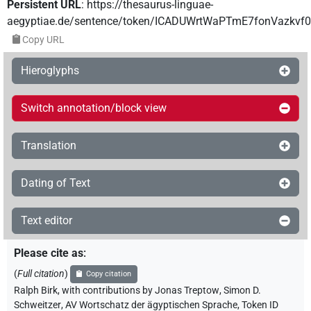
Persistent URL
:
https://thesaurus-linguae-
aegyptiae.de/sentence/token/ICADUWrtWaPTmE7fonVazkvf
Copy URL
Hieroglyphs
Switch annotation/block view
Translation
Dating of Text
Text editor
Please cite as
:
(
Full citation
)
Copy citation
Ralph Birk
,
with contributions by
Jonas Treptow
,
Simon D.
Schweitzer
,
AV Wortschatz der ägyptischen Sprache
,
Token ID