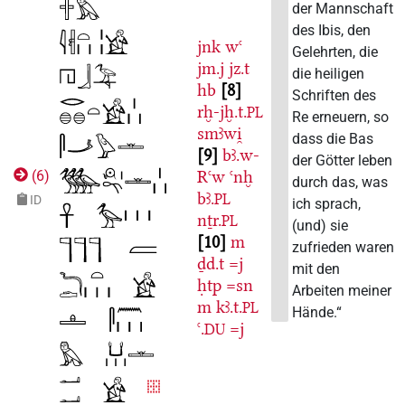
der Mannschaft
des Ibis, den
jnk
wꜥ
Gelehrten, die
jm.j
jz.t
die heiligen
hb
8
Schriften des
rḫ-jḫ.t.
PL
Re erneuern, so
smꜣwi̯
dass die Bas
9
bꜣ.w-
der Götter leben
Rꜥw
ꜥnḫ
(
6
)
durch das, was
bꜣ.
PL
ID
ich sprach,
nṯr.
PL
(und) sie
10
m
zufrieden waren
ḏd.t
=j
mit den
ḥtp
=sn
Arbeiten meiner
m
kꜣ.t.
PL
Hände.“
ꜥ.
=j
DU