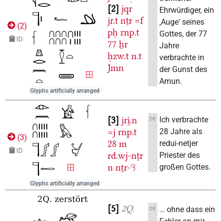
2
jqr
Ehrwürdiger, ein
jr.t
nṯr
=f
‚Auge‘ seines
(
2
)
pḥ
rnp.t
Gottes, der 77
ID
77
ẖr
Jahre
ḥzw.t
n.t
verbrachte in
Jmn
der Gunst des
Amun.
Glyphs artificially arranged
3
jri̯.n
Ich verbrachte
DE
=j
rnp.t
28 Jahre als
(
3
)
28
m
redui-netjer
ID
rd.wj-nṯr
Priester des
n
nṯr-ꜥꜣ
großen Gottes.
Glyphs artificially arranged
5
2Q.
… ohne dass ein
DE