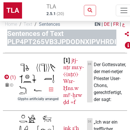
TLA
TLA
2.5.1
(
20
)
Home
Text
Sentences
EN
|
DE
|
FR
|
ع
Sentences of Text
PLP4PT265VB3JPDODNXIPVHRDI
1
jtj-
Der Gottesvater,
DE
nṯr
mr.y-
der meri-netjer
〈〈nṯr〉〉
(
1
)
Priester User-
Wsr-
Chons,
ID
Ḫns.w
gerechtfertigt,
mꜣꜥ-ḫrw
der sagt:
Glyphs artificially arranged
ḏd
=f
„Ich war ein
DE
jnk
sꜥḥ
trefflicher