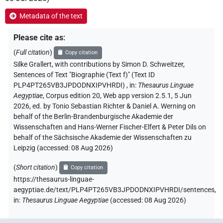
Metadata of the text
Please cite as
:
(
Full citation
)
Copy citation
Silke Grallert
,
with contributions by
Simon D. Schweitzer
,
Sentences of Text "Biographie (Text f)" (Text ID
PLP4PT265VB3JPDODNXIPVHRDI)
,
in
:
Thesaurus Linguae
Aegyptiae
,
Corpus edition 20, Web app version 2.5.1, 5 Jun
2026, ed. by Tonio Sebastian Richter & Daniel A. Werning on
behalf of the Berlin-Brandenburgische Akademie der
Wissenschaften and Hans-Werner Fischer-Elfert & Peter Dils on
behalf of the Sächsische Akademie der Wissenschaften zu
Leipzig (accessed:
08 Aug 2026
)
(
Short citation
)
Copy citation
https://thesaurus-linguae-
aegyptiae.de/text/PLP4PT265VB3JPDODNXIPVHRDI/sentences,
in
:
Thesaurus Linguae Aegyptiae
(
accessed
:
08 Aug 2026
)