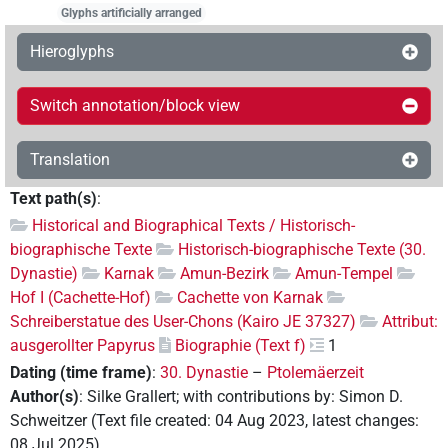
Glyphs artificially arranged
Hieroglyphs
Switch annotation/block view
Translation
Text path(s)
:
Historical and Biographical Texts / Historisch-
biographische Texte
Historisch-biographische Texte (30.
Dynastie)
Karnak
Amun-Bezirk
Amun-Tempel
Hof I (Cachette-Hof)
Cachette von Karnak
Schreiberstatue des User-Chons (Kairo JE 37327)
Attribut:
ausgerollter Papyrus
Biographie (Text f)
1
Dating (time frame)
:
30. Dynastie
–
Ptolemäerzeit
Author(s)
:
Silke Grallert
;
with contributions by
:
Simon D.
Schweitzer
(
Text file created
:
04 Aug 2023
,
latest changes
:
08 Jul 2025
)