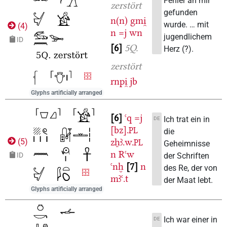
Fehler an mir
zerstört
gefunden
n(n)
gmi̯
wurde. … mit
(
4
)
n
=j
wn
jugendlichem
ID
6
5Q.
Herz (?).
zerstört
rnpi̯
jb
Glyphs artificially arranged
6
ꜥq
=j
Ich trat ein in
DE
[bz].
PL
die
zẖꜣ.w.
(
5
)
PL
Geheimnisse
n
Rꜥw
der Schriften
ID
ꜥnḫ
7
n
des Re, der von
mꜣꜥ.t
der Maat lebt.
Glyphs artificially arranged
Ich war einer in
DE