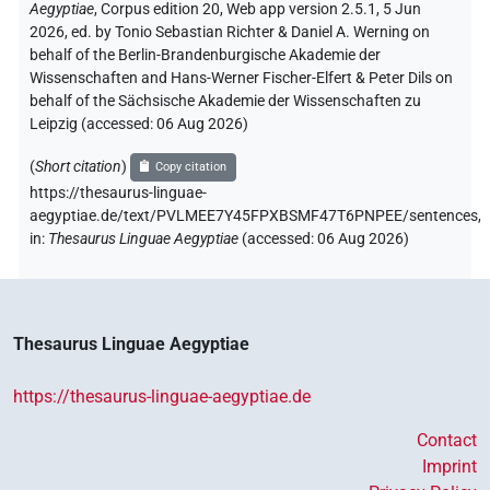
Aegyptiae
,
Corpus edition 20, Web app version 2.5.1, 5 Jun
2026, ed. by Tonio Sebastian Richter & Daniel A. Werning on
behalf of the Berlin-Brandenburgische Akademie der
Wissenschaften and Hans-Werner Fischer-Elfert & Peter Dils on
behalf of the Sächsische Akademie der Wissenschaften zu
Leipzig (accessed:
06 Aug 2026
)
(
Short citation
)
Copy citation
https://thesaurus-linguae-
aegyptiae.de/text/PVLMEE7Y45FPXBSMF47T6PNPEE/sentences,
in
:
Thesaurus Linguae Aegyptiae
(
accessed
:
06 Aug 2026
)
Thesaurus Linguae Aegyptiae
https://thesaurus-linguae-aegyptiae.de
Contact
Imprint