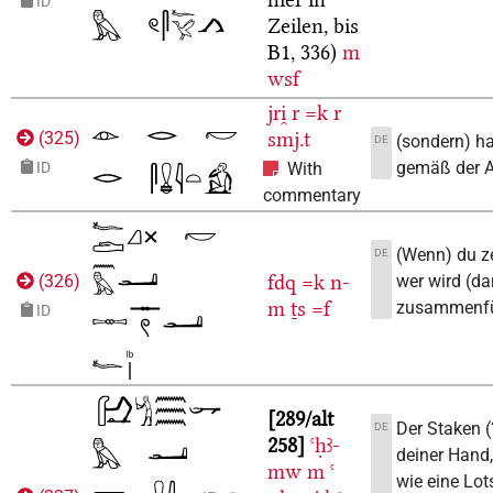
ID
Zeilen, bis
B1, 336)
m
wsf
jri̯
r
=k
r
smj.t
(
325
)
(sondern) h
DE
gemäß der A
ID
With
commentary
(Wenn) du zer
DE
fdq
=k
n-
wer wird (da
(
326
)
m
ṯs
=f
zusammenf
ID
289/alt
Der Staken (?
DE
258
ꜥḥꜣ-
deiner Hand,
mw
m
ꜥ
wie eine Lot