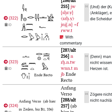
286/alt
255
jw
(Und) der {K
DE
{sḫr.y}
〈Ankläger〉, e
〈srḫ.y〉
(
322
)
die Scheidun
jni̯{.n}
=f
ID
rww.t
With
commentary
287/alt
256
n
(Denn) man
DE
rḫ.n.tw
(
323
)
nicht wissen
wnn.t
m
Herzen ist.
ID
jb
Ende
Ende Recto
Recto
Anfang
Verso
Zögere nicht
DE
288/alt
nicht nachlä
Anfang Verso
(ab hier
257
(ab
(
324
)
in Zeilen, bis B1, 336)
hier in