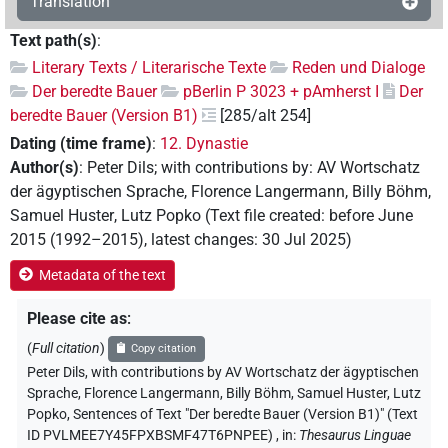
Translation
Text path(s)
:
Literary Texts / Literarische Texte
Reden und Dialoge
Der beredte Bauer
pBerlin P 3023 + pAmherst I
Der
beredte Bauer (Version B1)
[285/alt 254]
Dating (time frame)
:
12. Dynastie
Author(s)
:
Peter Dils
;
with contributions by
:
AV Wortschatz
der ägyptischen Sprache
,
Florence Langermann
,
Billy Böhm
,
Samuel Huster
,
Lutz Popko
(
Text file created
:
before June
2015 (1992–2015)
,
latest changes
:
30 Jul 2025
)
Metadata of the text
Please cite as
:
(
Full citation
)
Copy citation
Peter Dils
,
with contributions by
AV Wortschatz der ägyptischen
Sprache
, Florence Langermann
, Billy Böhm
, Samuel Huster
, Lutz
Popko
,
Sentences of Text "Der beredte Bauer (Version B1)" (Text
ID PVLMEE7Y45FPXBSMF47T6PNPEE)
,
in
:
Thesaurus Linguae