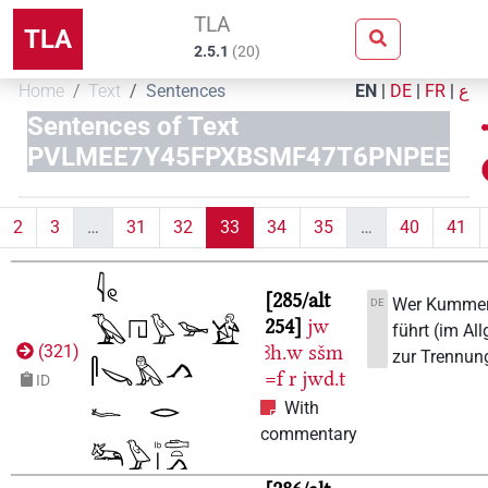
TLA
TLA
2.5.1
(
20
)
Home
Text
Sentences
EN
|
DE
|
FR
|
ع
Sentences of Text
PVLMEE7Y45FPXBSMF47T6PNPEE
2
3
…
31
32
33
34
35
…
40
41
285/alt
Wer Kummer 
DE
254
jw
führt (im Al
ꜣh.w
sšm
(
321
)
zur Trennun
=f
r
jwd.t
ID
With
commentary