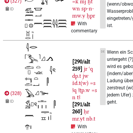
=k
mj
ḫt
(
327
)
(wenn/obwoh
wn
sp-n-
ID
Wasserprobl
mw.y
ḫpr
eingetreten
With
ist.
commentary
Wenn ein Sc
DE
untergeht (?
290/alt
wird es gebo
259
jr
ꜥq
(indem/aber
dp.t
jw
Ladung über
šd.t(w)
=s
zerstreut (wö
ꜣq
ꜣṯp.w
=s
(
328
)
jedem Ufer)
n
tꜣ
ID
geht.
291/alt
260
ḥr
mr.yt
nb.t
With