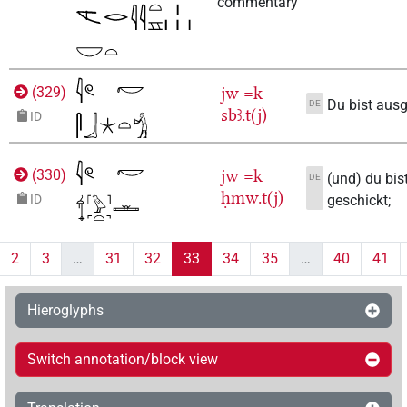
commentary
jw
=k
(
329
)
Du bist ausg
DE
sbꜣ.t(j)
ID
jw
=k
(
330
)
(und) du bis
DE
ḥmw.t(j)
geschickt;
ID
2
3
…
31
32
33
34
35
…
40
41
Hieroglyphs
Switch annotation/block view