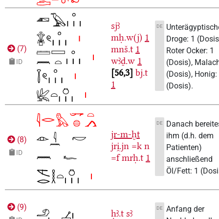
sjꜣ
Unterägyptisc
DE
mḥ.w(j)
1
Droge: 1 (Dosis
mnš.t
1
(
7
)
Roter Ocker: 1
wꜣḏ.w
1
(Dosis), Malach
ID
56,3
bj.t
(Dosis), Honig:
1
(Dosis).
Danach bereite
DE
jr-m-ḫt
ihm (d.h. dem
(
8
)
jri̯.jn
=k
n
Patienten)
ID
=f
mrḥ.t
1
anschließend
Öl/Fett: 1 (Dosi
(
9
)
Anfang der
DE
ḥꜣ.t
sꜣ