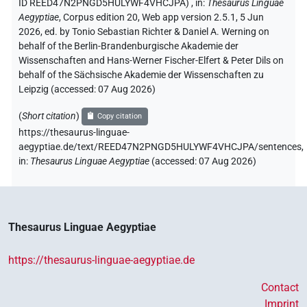
ID REED47N2PNGD5HULYWF4VHCJPA)
,
in
:
Thesaurus Linguae
Aegyptiae
,
Corpus edition 20, Web app version 2.5.1, 5 Jun
2026, ed. by Tonio Sebastian Richter & Daniel A. Werning on
behalf of the Berlin-Brandenburgische Akademie der
Wissenschaften and Hans-Werner Fischer-Elfert & Peter Dils on
behalf of the Sächsische Akademie der Wissenschaften zu
Leipzig (accessed:
07 Aug 2026
)
(
Short citation
)
Copy citation
https://thesaurus-linguae-
aegyptiae.de/text/REED47N2PNGD5HULYWF4VHCJPA/sentences,
in
:
Thesaurus Linguae Aegyptiae
(
accessed
:
07 Aug 2026
)
Thesaurus Linguae Aegyptiae
https://thesaurus-linguae-aegyptiae.de
Contact
Imprint