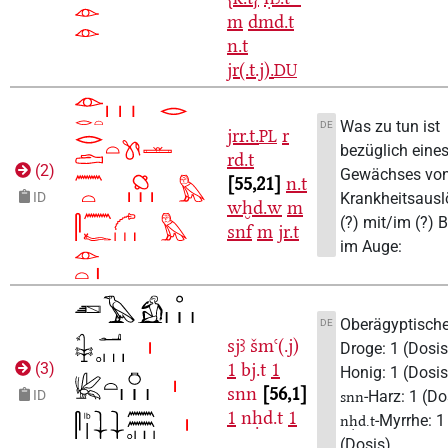
m
dmd.t
n.t
jr(.t.j).
DU
Was zu tun ist
DE
jrr.t.
r
PL
bezüglich eine
rd.t
(
2
)
Gewächses vo
55,21
n.t
Krankheitsausl
ID
wḫd.w
m
(?) mit/im (?) B
snf
m
jr.t
im Auge:
Oberägyptisch
DE
sjꜣ
šmꜥ(.j)
Droge: 1 (Dosis
1
bj.t
1
(
3
)
Honig: 1 (Dosis
snn
56,1
-Harz: 1 (Do
ID
snn
1
nḥd.t
1
-Myrrhe: 1
nḥd.t
(Dosis).