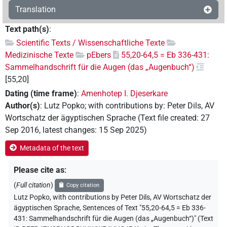
Translation
Text path(s)
:
Scientific Texts / Wissenschaftliche Texte
Medizinische Texte
pEbers
55,20-64,5 = Eb 336-431:
Sammelhandschrift für die Augen (das „Augenbuch“)
[55,20]
Dating (time frame)
:
Amenhotep I. Djeserkare
Author(s)
:
Lutz Popko
;
with contributions by
:
Peter Dils
,
AV
Wortschatz der ägyptischen Sprache
(
Text file created
:
27
Sep 2016
,
latest changes
:
15 Sep 2025
)
Metadata of the text
Please cite as
:
(
Full citation
)
Copy citation
Lutz Popko
,
with contributions by
Peter Dils
, AV Wortschatz der
ägyptischen Sprache
,
Sentences of Text "55,20-64,5 = Eb 336-
431: Sammelhandschrift für die Augen (das „Augenbuch“)" (Text