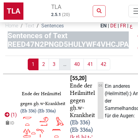
TLA
TLA
2.5.1
(
20
)
Home
Text
Sentences
EN
|
DE
|
FR
|
ع
Sentences of Text
REED47N2PNGD5HULYWF4VHCJPA
1
2
3
…
40
41
42
55,20
Ende der
Ein anderes
DE
Heilmittel
(Heilmittel):} 
Ende der Heilmittel
gegen
der
gegen
gḥ.w
-Krankheit
gḥ.w
-
Sammelhandsch
Eb 336
Eb 336a
Krankheit
(
1
)
für die Augen:
Eb 336
ID
Eb 336a
{k.t}
ḥꜣ.t-ꜥ