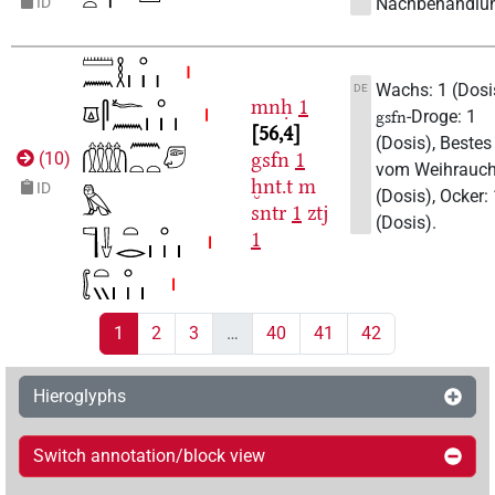
Nachbehandlu
ID
Wachs: 1 (Dosi
DE
mnḥ
1
-Droge: 1
gsfn
56,4
(Dosis), Bestes
gsfn
1
(
10
)
vom Weihrauch
ḫnt.t
m
ID
(Dosis), Ocker:
sntr
1
ztj
(Dosis).
1
1
2
3
…
40
41
42
Hieroglyphs
Switch annotation/block view