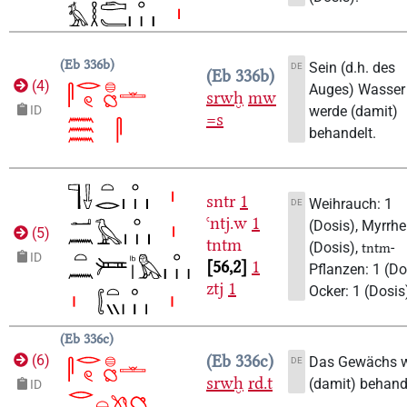
Eb 336b
Sein (d.h. des
DE
Eb 336b
(
4
)
Auges) Wasser
srwḫ
mw
werde (damit)
ID
=s
behandelt.
sntr
1
Weihrauch: 1
DE
ꜥntj.w
1
(Dosis), Myrrhe
(
5
)
tntm
(Dosis),
-
tntm
ID
56,2
1
Pflanzen: 1 (Do
ztj
1
Ocker: 1 (Dosis
Eb 336c
Eb 336c
(
6
)
Das Gewächs 
DE
srwḫ
rd.t
(damit) behand
ID