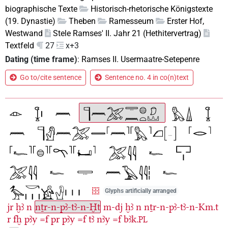
biographische Texte
Historisch-rhetorische Königstexte
(19. Dynastie)
Theben
Ramesseum
Erster Hof,
Westwand
Stele Ramses' II. Jahr 21 (Hethitervertrag)
Textfeld
27
x+3
Dating (time frame)
:
Ramses II. Usermaatre-Setepenre
Go to/cite sentence
Sentence no. 4 in co(n)text
Glyphs artificially arranged
jr
ḫꜣ
n
nṯr-n-pꜣ-tꜣ-n-Ḫt
m-dj
ḫꜣ
n
nṯr-n-pꜣ-tꜣ-n-Km.t
r
fḫ
pꜣy
=f
pr
pꜣy
=f
tꜣ
nꜣy
=f
bꜣk.
PL