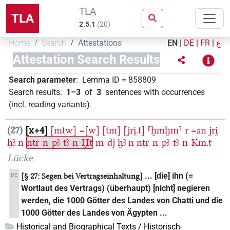
TLA
TLA
2.5.1
(
20
)
Home
Search
Attestations
EN
|
DE
|
FR
|
ع
Attestation Search Results
Search parameter
:
Lemma ID
=
858809
Search results
:
1–3
of
3
sentences with occurrences
(incl. reading variants)
.
27
x+4
[mtw]
=[w]
[tm]
[jri̯.t]
⸢ḫmḫm⸣
r
=sn
jri̯
ḫꜣ
n
nṯr-n-pꜣ-tꜣ-n-Ḫt
m-dj
ḫꜣ
n
nṯr-n-pꜣ-tꜣ-n-Km.t
Lücke
... [die] ihn (=
DE
[§ 27: Segen bei Vertragseinhaltung]
Wortlaut des Vertrags) (überhaupt) [nicht] negieren
werden, die 1000 Götter des Landes von Chatti und die
1000 Götter des Landes von Ägypten ...
Historical and Biographical Texts / Historisch-