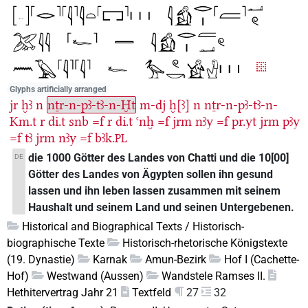
Glyphs artificially arranged
jr
ḫꜣ
n
nṯr-n-pꜣ-tꜣ-n-Ḫt
m-dj
ḫ[ꜣ]
n
nṯr-n-pꜣ-tꜣ-n-
Km.t
r
di.t
snb
=f
r
di.t
ꜥnḫ
=f
jrm
nꜣy
=f
pr.yt
jrm
pꜣy
=f
tꜣ
jrm
nꜣy
=f
bꜣk.
PL
die 1000 Götter des Landes von Chatti und die 10[00]
DE
Götter des Landes von Ägypten sollen ihn gesund
lassen und ihn leben lassen zusammen mit seinem
Haushalt und seinem Land und seinen Untergebenen.
Historical and Biographical Texts / Historisch-
biographische Texte
Historisch-rhetorische Königstexte
(19. Dynastie)
Karnak
Amun-Bezirk
Hof I (Cachette-
Hof)
Westwand (Aussen)
Wandstele Ramses II.
Hethitervertrag Jahr 21
Textfeld
27
32