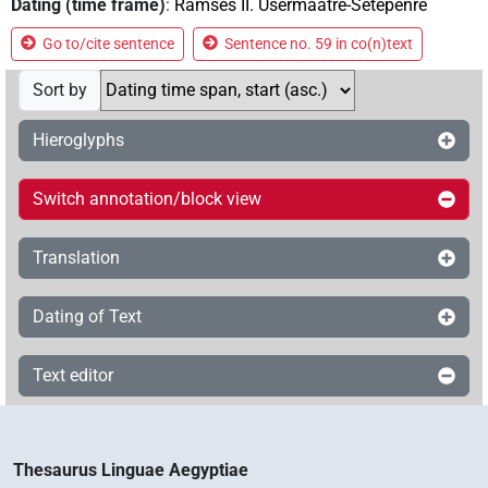
Dating (time frame)
:
Ramses II. Usermaatre-Setepenre
Go to/cite sentence
Sentence no. 59 in co(n)text
Sort by
Hieroglyphs
Switch annotation/block view
Translation
Dating of Text
Text editor
Thesaurus Linguae Aegyptiae