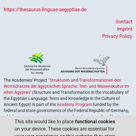
https://thesaurus-linguae-aegyptiae.de
Contact
Imprint
Privacy Policy
The Academies’ Project
“Strukturen und Transformationen des
Wortschatzes der ägyptischen Sprache: Text- und Wissenskultur im
Alten Ägypten”
(Structure and Transformation in the Vocabulary of
the Egyptian Language: Texts and Knowledge in the Culture of
Ancient Egypt) is part of the
Academy Program
funded by the
federal and state governments of the Federal Republic of Germany,
which serves to preserve, retrieve and explore our cultural heritage.
This site would like to place
functional cookies
The program is coordinated by the
Union of the German Academies
on your device. These cookies are essential for
of Sciences and Humanities
.