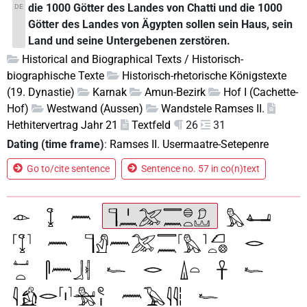
die 1000 Götter des Landes von Chatti und die 1000
DE
Götter des Landes von Ägypten sollen sein Haus, sein
Land und seine Untergebenen zerstören.
Historical and Biographical Texts / Historisch-
biographische Texte
Historisch-rhetorische Königstexte
(19. Dynastie)
Karnak
Amun-Bezirk
Hof I (Cachette-
Hof)
Westwand (Aussen)
Wandstele Ramses II.
Hethitervertrag Jahr 21
Textfeld
26
31
Dating (time frame)
:
Ramses II. Usermaatre-Setepenre
Go to/cite sentence
Sentence no. 57 in co(n)text