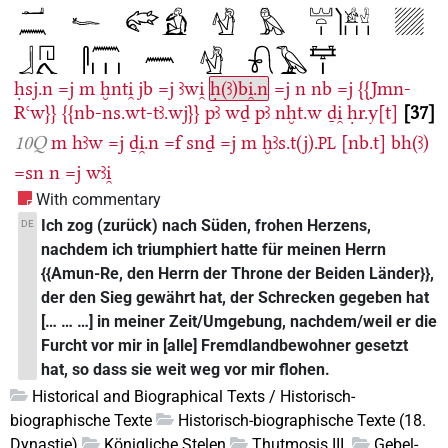
ḥsj.n
=j
m
ḫnti̯
jb
=j
ꜣwi̯
ḥ(ꜣ)bi̯.n
=j
n
nb
=j
{{Jmn-
Rꜥw}}
{{nb-ns.wt-tꜣ.wj}}
pꜣ
wḏ
pꜣ
nḫt.w
ḏi̯
ḥr.y[t]
37
10Q
m
hꜣw
=j
ḏi̯.n
=f
snḏ
=j
m
ḫꜣs.t(j).
[nb.t]
bh(ꜣ)
PL
=sn
n
=j
wꜣi̯
With commentary
Ich zog (zurück) nach Süden, frohen Herzens,
DE
nachdem ich triumphiert hatte für meinen Herrn
{{Amun-Re, den Herrn der Throne der Beiden Länder}},
der den Sieg gewährt hat, der Schrecken gegeben hat
[… … …] in meiner Zeit/Umgebung, nachdem/weil er die
Furcht vor mir in [alle] Fremdlandbewohner gesetzt
hat, so dass sie weit weg vor mir flohen.
Historical and Biographical Texts / Historisch-
biographische Texte
Historisch-biographische Texte (18.
Dynastie)
Königliche Stelen
Thutmosis III.
Gebel-