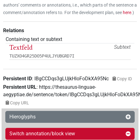
authors’ comments or annotations, i.e., which parts of the sentence a
comment/annotation refers to. For the development plan, see
here
.
)
Relations
Containing text or subtext
Textfeld
Subtext
TUZXO4GR25DO5P4ULJYUBGRD7I
Persistent ID
:
IBgCCDqs3gLUjkHloFoDkXA95Nc
Copy ID
Persistent URL
:
https://thesaurus-linguae-
aegyptiae.de/sentence/token/IBgCCDqs3gLUjkHloFoDkXA95
Copy URL
Hieroglyphs
Switch annotation/block view