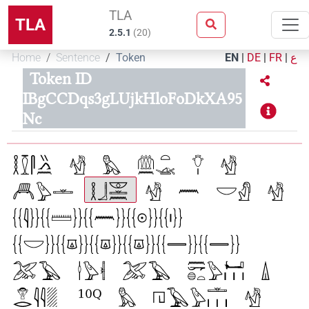
TLA
TLA
2.5.1
(
20
)
Home
Sentence
Token
EN
|
DE
|
FR
|
ع
Token ID
IBgCCDqs3gLUjkHloFoDkXA95
Nc