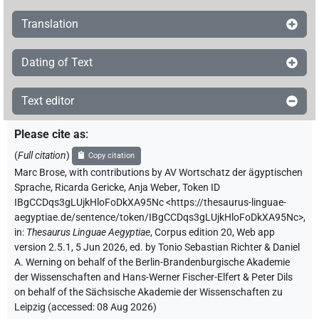
Translation
Dating of Text
Text editor
Please cite as
:
(
Full citation
)
Copy citation
Marc Brose
,
with contributions by
AV Wortschatz der ägyptischen
Sprache
,
Ricarda Gericke
,
Anja Weber
,
Token ID
IBgCCDqs3gLUjkHloFoDkXA95Nc
<https://thesaurus-linguae-
aegyptiae.de/sentence/token/IBgCCDqs3gLUjkHloFoDkXA95Nc>
,
in
:
Thesaurus Linguae Aegyptiae
,
Corpus edition 20, Web app
version 2.5.1, 5 Jun 2026, ed. by Tonio Sebastian Richter & Daniel
A. Werning on behalf of the Berlin-Brandenburgische Akademie
der Wissenschaften and Hans-Werner Fischer-Elfert & Peter Dils
on behalf of the Sächsische Akademie der Wissenschaften zu
Leipzig (accessed:
08 Aug 2026
)