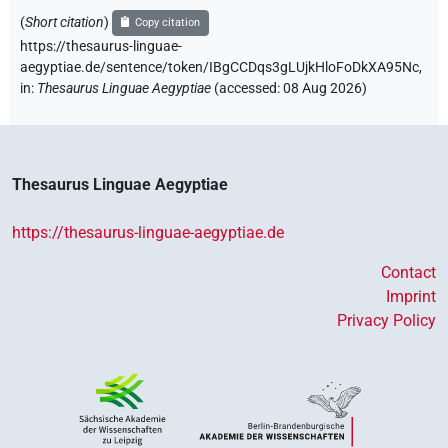
(
Short citation
)
Copy citation
https://thesaurus-linguae-
aegyptiae.de/sentence/token/IBgCCDqs3gLUjkHloFoDkXA95Nc,
in
:
Thesaurus Linguae Aegyptiae
(
accessed
:
08 Aug 2026
)
Thesaurus Linguae Aegyptiae
https://thesaurus-linguae-aegyptiae.de
Contact
Imprint
Privacy Policy