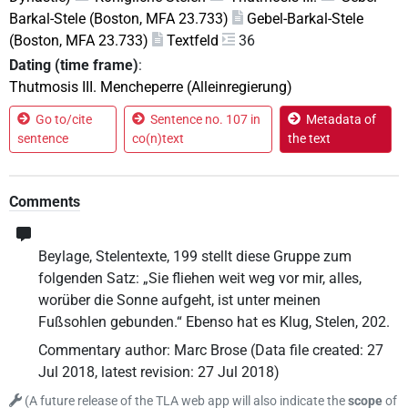
Barkal-Stele (Boston, MFA 23.733)
Gebel-Barkal-Stele
(Boston, MFA 23.733)
Textfeld
36
Dating (time frame)
:
Thutmosis III. Mencheperre (Alleinregierung)
Go to/cite
Sentence no. 107 in
Metadata of
sentence
co(n)text
the text
Comments
Beylage, Stelentexte, 199 stellt diese Gruppe zum
folgenden Satz: „Sie fliehen weit weg vor mir, alles,
worüber die Sonne aufgeht, ist unter meinen
Fußsohlen gebunden.“ Ebenso hat es Klug, Stelen, 202.
Commentary author
:
Marc Brose
(
Data file created
:
27
Jul 2018
,
latest revision
:
27 Jul 2018
)
(
A future release of the TLA web app will also indicate the
scope
of