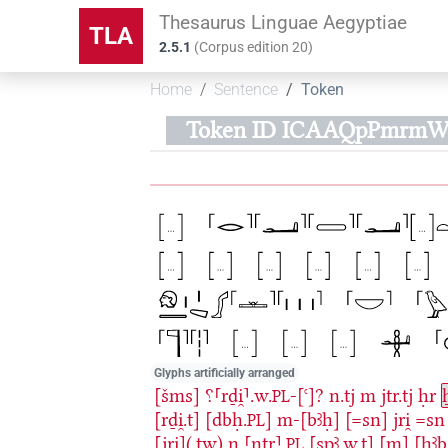
Thesaurus Linguae Aegyptiae
TLA
2.5.1
(
Corpus edition
20
)
Home
Sentence
Token
Token ID ICAAQpPmrm
Glyphs artificially arranged
[šms]
⸮⸢rḏi̯⸣.w.
-[ꜥ]?
n.tj
m
jtr.tj
ḥr
PL
[rḏi̯.t]
[dbḥ.
]
m-[bꜣḥ]
[=sn]
jri̯
=sn
PL
[jri̯](.tw)
n
⸢nṯr⸣.
[spꜣ.w.t]
[m]
[ḥꜣ
PL