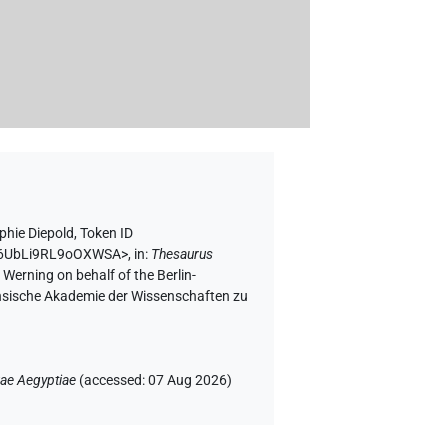
phie Diepold
,
Token ID
W26UbLi9RL9oOXWSA>
,
in
:
Thesaurus
 Werning on behalf of the Berlin-
chsische Akademie der Wissenschaften zu
ae Aegyptiae
(
accessed
:
07 Aug 2026
)