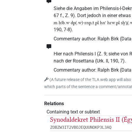
Siehe die Angaben im Philensis-I-Dekr
67 f., Z. 9). Dort jedoch in einer etwa
m ḥꜣb.w dp(.w)-rnp,t.pl ḥnꜥ hrw.pl sḫꜥi̯(
190, 7-8).
Commentary author
:
Ralph Birk
(
Data 
Hier nach Philensis I (Z. 9; siehe von
nach der Rosettana (Urk. II, 190, 7).
Commentary author
:
Ralph Birk
(
Data 
(
A future release of the TLA web app will also
which parts of the sentence a comment/annotati
Relations
Containing text or subtext
Synodaldekret Philensis II (Ég
ZOBZW3IT2VBOJEQUUNOKP3L3AQ