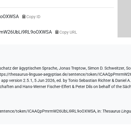
9oOXWSA
Copy ID
PmrmW26UbLi9RL9oOXWSA
Copy URL
schatz der ägyptischen Sprache
,
Jonas Treptow
,
Simon D. Schweitzer
,
So
ttps://thesaurus-linguae-aegyptiae.de/sentence/token/ICAAQpPmrm
app version 2.5.1, 5 Jun 2026, ed. by Tonio Sebastian Richter & Daniel A.
aften and Hans-Werner Fischer-Elfert & Peter Dils on behalf of the Sä
.de/sentence/token/ICAAQpPmrmW26UbLi9RL9oOXWSA,
in
:
Thesaurus Lingu