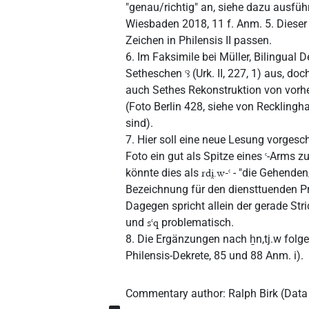
"genau/richtig" an, siehe dazu ausfü
Wiesbaden 2018, 11 f. Anm. 5. Dieser 
Zeichen in Philensis II passen.
6. Im Faksimile bei Müller, Bilingual 
Setheschen
(Urk. II, 227, 1) aus, do
ꜥꜣ
auch Sethes Rekonstruktion von vo
(Foto Berlin 428, siehe von Recklingh
sind).
7. Hier soll eine neue Lesung vorges
Foto ein gut als Spitze eines
-Arms zu
ꜥ
könnte dies als
- "die Gehenden
rdi̯.w-ꜥ
Bezeichnung für den diensttuenden P
Dagegen spricht allein der gerade Stri
und
problematisch.
sꜥq
8. Die Ergänzungen nach ẖn,tj.w folge
Philensis-Dekrete, 85 und 88 Anm. i).
Commentary author
:
Ralph Birk
(
Data 