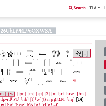
Search
TLA
L
W26UbLi9RL9oOXWSA
ẖn.[tj.w]
[jpn]
[m]
[sp]
[3]
[m-ẖr.t-hrw]
[ḥnꜥ]
dp-rd⸢.
⸣
⸢nb⸣
[t]⸢w⸣(t)
n
jri̯(.t).
⸢mj⸣
14
PL
PL
b.w]
ḥnꜥ
⸢hrw⸣
ḥꜣb
⸢n⸣
[r]⸢n⸣
=f