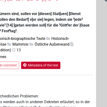
tümern sind, sollen vor [diesen] Stat[uen] [Dienst
ollen den Bedarf] v[or sie] legen, indem sie ⸢jede⸣
wie⸣ [14] [getan werden soll] für die ⸢Gött⸣er der [Gaue
 Fest⸢tag⸣.
torisch-biographische Texte
Historisch-
ilae
Mammisi
Östliche Außenwand
dition)
13
anes
in co(n)text
Metadata of the text
schiedlichen Problemen:
s werden auch in anderen Dekreten erläutert, so in der