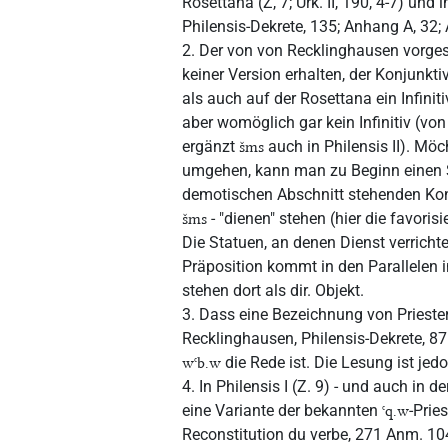
Rosettana (Z, 7; Urk. II, 190, 4-7) und
Philensis-Dekrete, 135; Anhang A, 32;
2. Der von von Recklinghausen vorge
keiner Version erhalten, der Konjunkti
als auch auf der Rosettana ein Infiniti
aber womöglich gar kein Infinitiv (vo
ergänzt
auch in Philensis II). Möc
šms
umgehen, kann man zu Beginn einen S
demotischen Abschnitt stehenden Kon
- "dienen" stehen (hier die favorisi
šms
Die Statuen, an denen Dienst verricht
Präposition kommt in den Parallelen 
stehen dort als dir. Objekt.
3. Dass eine Bezeichnung von Priestern
Recklinghausen, Philensis-Dekrete, 87
die Rede ist. Die Lesung ist jed
wꜥb.w
4. In Philensis I (Z. 9) - und auch in d
eine Variante der bekannten
-Prie
ꜥq.w
Reconstitution du verbe, 271 Anm. 10