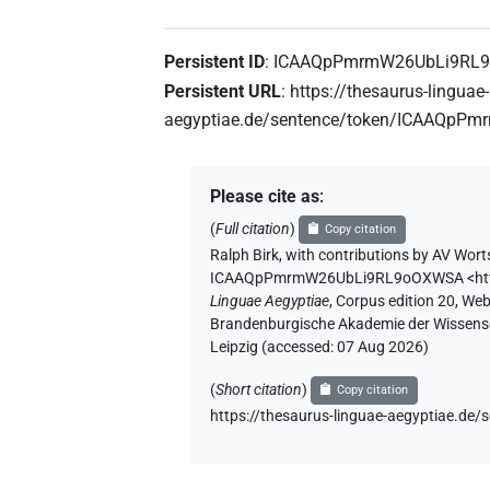
Persistent ID
:
ICAAQpPmrmW26UbLi9RL
Persistent URL
:
https://thesaurus-linguae-
aegyptiae.de/sentence/token/ICAAQp
Please cite as
:
(
Full citation
)
Copy citation
Ralph Birk
,
with contributions by
AV Wort
ICAAQpPmrmW26UbLi9RL9oOXWSA
<h
Linguae Aegyptiae
,
Corpus edition 20, Web 
Brandenburgische Akademie der Wissensch
Leipzig (accessed:
07 Aug 2026
)
(
Short citation
)
Copy citation
https://thesaurus-linguae-aegyptiae