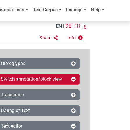
emma Lists
Text Corpus
Listings
Help
EN
|
DE
|
FR
|
ع
Share
Info
Hieroglyphs
Switch annotation/block view
Translation
Dating of Text
Text editor