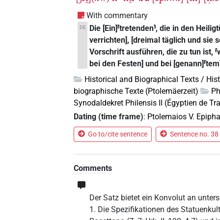
With commentary
Die [Ein]⸢tretenden⸣, die in den Heilig
DE
verrichten], [dreimal täglich und sie s
Vorschrift ausführen, die zu tun ist, ⸢
bei den Festen] und bei [genann]⸢tem⸣
Historical and Biographical Texts / His
biographische Texte (Ptolemäerzeit)
Ph
Synodaldekret Philensis II (Égyptien de Tra
Dating (time frame)
:
Ptolemaios V. Epiph
Go to/cite sentence
Sentence no. 38 
Comments
Der Satz bietet ein Konvolut an unter
1. Die Spezifikationen des Statuenkult