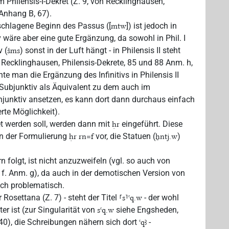
 im Philensis-I-Dekret (Z. 9, von Recklinghausen,
 Anhang B, 67).
schlagene Beginn des Passus ([
]) ist jedoch in
mtw
v wäre aber eine gute Ergänzung, da sowohl in Phil. I
v (
) sonst in der Luft hängt - in Philensis II steht
šms
n Recklinghausen, Philensis-Dekrete, 85 und 88 Anm. h,
hte man die Ergänzung des Infinitivs in Philensis II
ubjunktiv als Äquivalent zu dem auch im
junktiv ansetzen, es kann dort dann durchaus einfach
erte Möglichkeit).
et werden soll, werden dann mit
eingeführt. Diese
ḥr
in der Formulierung
vor, die Statuen (
)
ḥr rn=f
ẖntj.w
 folgt, ist nicht anzuzweifeln (vgl. so auch von
 f. Anm. g), da auch in der demotischen Version von
och problematisch.
er Rosettana (Z. 7) - steht der Titel
- der wohl
⸢s⸣ꜥq.w
ster ist (zur Singularität von
siehe Engsheden,
sꜥq.w
40), die Schreibungen nähern sich dort
-
ꜥqꜣ