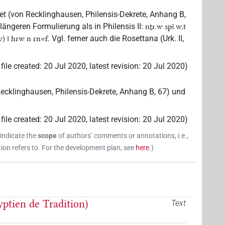
et (von Recklinghausen, Philensis-Dekrete, Anhang B,
s längeren Formulierung als in Philensis II:
nṯr.w spꜣ.w,t
. Vgl. ferner auch die Rosettana (Urk. II,
.w) ꜣ hrw n rn=f
file created
:
20 Jul 2020
,
latest revision
:
20 Jul 2020
)
 Recklinghausen, Philensis-Dekrete, Anhang B, 67) und
file created
:
20 Jul 2020
,
latest revision
:
20 Jul 2020
)
 indicate the
scope
of authors’ comments or annotations, i.e.,
on refers to. For the development plan, see
here
.
)
yptien de Tradition)
Text