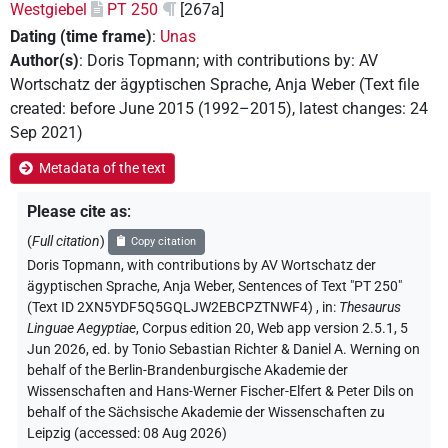
Westgiebel
PT 250
[267a]
Dating (time frame)
:
Unas
Author(s)
:
Doris Topmann
;
with contributions by
:
AV
Wortschatz der ägyptischen Sprache
,
Anja Weber
(
Text file
created
:
before June 2015 (1992–2015)
,
latest changes
:
24
Sep 2021
)
Metadata of the text
Please cite as
:
(
Full citation
)
Copy citation
Doris Topmann
,
with contributions by
AV Wortschatz der
ägyptischen Sprache
, Anja Weber
,
Sentences of Text "PT 250"
(Text ID 2XN5YDF5Q5GQLJW2EBCPZTNWF4)
,
in
:
Thesaurus
Linguae Aegyptiae
,
Corpus edition 20, Web app version 2.5.1, 5
Jun 2026, ed. by Tonio Sebastian Richter & Daniel A. Werning on
behalf of the Berlin-Brandenburgische Akademie der
Wissenschaften and Hans-Werner Fischer-Elfert & Peter Dils on
behalf of the Sächsische Akademie der Wissenschaften zu
Leipzig (accessed:
08 Aug 2026
)