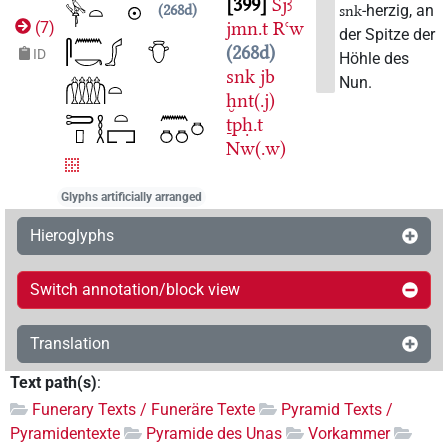
399
Sjꜣ
-herzig, an
268d
snk
jmn.t
Rꜥw
(
7
)
der Spitze der
268d
ID
Höhle des
snk
jb
Nun.
ḫnt(.j)
ṯpḥ.t
Nw(.w)
Glyphs artificially arranged
Hieroglyphs
Switch annotation/block view
Translation
Text path(s)
:
Funerary Texts / Funeräre Texte
Pyramid Texts /
Pyramidentexte
Pyramide des Unas
Vorkammer