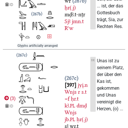
wr
267b
ID
... ist, der das
ẖr(.j)
Gottesbuch
mḏꜣ.t-nṯr
267b
trägt, Sia, zur
Sjꜣ
jmn.t
Rechten Res.
Rꜥw
Glyphs artificially arranged
267c
Unas ist zu
DE
seinem Platz,
der über den
267c
Kas ist,
397
jyi̯.n
gekommen
Wnjs
r
s.t
und Unas
=f
ḥr.t
(
3
)
vereinigt die
kꜣ.
dmḏ
PL
ID
Herzen, (o) ...
Wnjs
jb.
ḥr(.j)
PL
sꜣ
wr.t