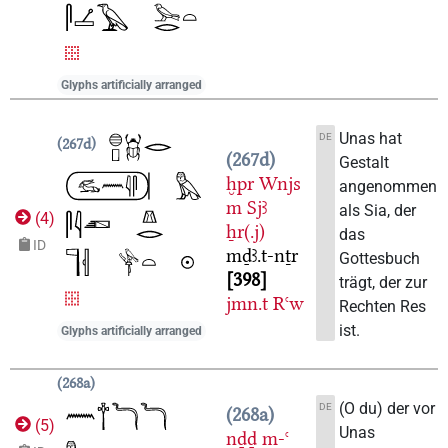
Glyphs artificially arranged
Unas hat
DE
267d
267d
Gestalt
ḫpr
Wnjs
angenommen
m
Sjꜣ
als Sia, der
(
4
)
ẖr(.j)
das
ID
mḏꜣ.t-nṯr
Gottesbuch
398
trägt, der zur
jmn.t
Rꜥw
Rechten Res
ist.
Glyphs artificially arranged
268a
(O du) der vor
DE
268a
(
5
)
Unas
nḏḏ
m-ꜥ