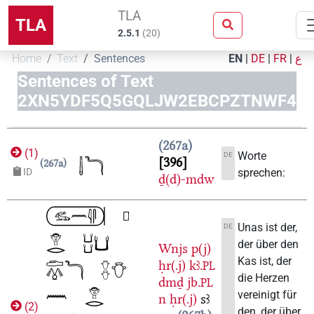
TLA
TLA
2.5.1
(
20
)
Home
Text
Sentences
EN
|
DE
|
FR
|
ع
Sentences of Text
2XN5YDF5Q5GQLJW2EBCPZTNWF4
267a
(
1
)
Worte
DE
396
267a
sprechen:
ID
ḏ(d)-mdw
Unas ist der,
DE
der über den
Wnjs
p(j)
Kas ist, der
ḥr(.j)
kꜣ.
PL
die Herzen
dmḏ
jb.
PL
vereinigt für
n
ḥr(.j)
sꜣ
(
2
)
den, der über