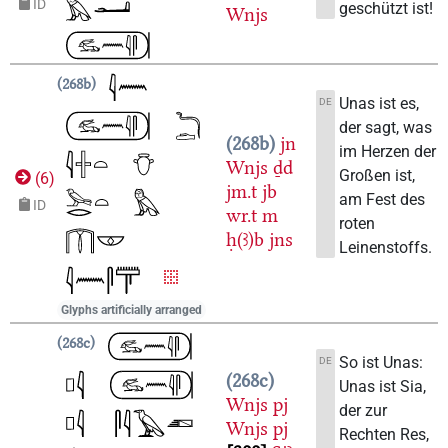
ID
geschützt ist!
Wnjs
268b
Unas ist es,
DE
der sagt, was
268b
jn
im Herzen der
Wnjs
ḏd
Großen ist,
(
6
)
jm.t
jb
am Fest des
ID
wr.t
m
roten
ḥ(ꜣ)b
jns
Leinenstoffs.
Glyphs artificially arranged
268c
So ist Unas:
DE
268c
Unas ist Sia,
Wnjs
pj
der zur
Wnjs
pj
Rechten Res,