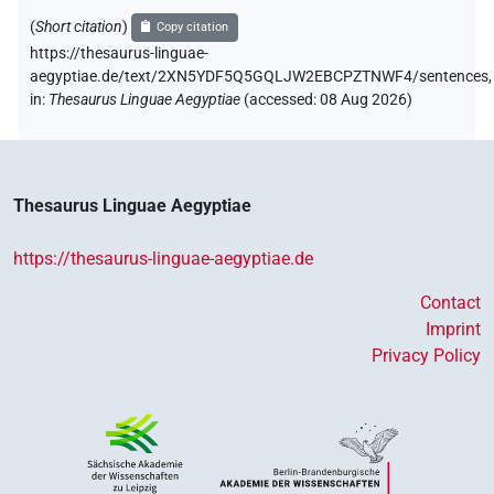
(
Short citation
)
Copy citation
https://thesaurus-linguae-
aegyptiae.de/text/2XN5YDF5Q5GQLJW2EBCPZTNWF4/sentences,
in
:
Thesaurus Linguae Aegyptiae
(
accessed
:
08 Aug 2026
)
Thesaurus Linguae Aegyptiae
https://thesaurus-linguae-aegyptiae.de
Contact
Imprint
Privacy Policy