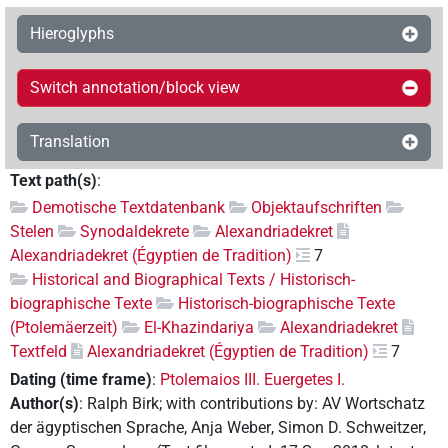
Hieroglyphs
Switch annotation/block view
Translation
Text path(s)
:
Demotische Textdatenbank
Objektaufschriften
Stelen
Synodaldekrete
Alexandriadekret
Alexandriadekret (Égyptien de Tradition)
7
Historical and Biographical Texts / Historisch-
biographische Texte
Historisch-biographische Texte
(Ptolemäerzeit)
El-Khazindariya
Alexandriadekret
Textfeld
Alexandriadekret (Égyptien de Tradition)
7
Dating (time frame)
:
Ptolemaios III. Euergetes I.
Author(s)
:
Ralph Birk
;
with contributions by
:
AV Wortschatz
der ägyptischen Sprache
,
Anja Weber
,
Simon D. Schweitzer
,