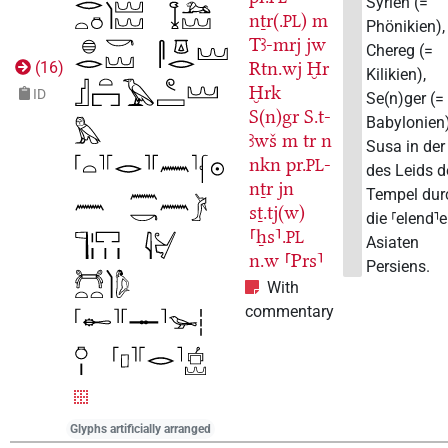
Syrien (=
nṯr(.
)
m
PL
Phönikien),
Tꜣ-mrj
jw
Chereg (=
Rtn.wj
Ḫr
(
16
)
Kilikien),
Ḫrk
ID
Se(n)ger (=
S(n)gr
S.t-
Babylonien
ꜣwš
m
tr
n
Susa in der
nkn
pr.
-
PL
des Leids d
nṯr
jn
Tempel dur
sṯ.tj(w)
die ⸢elend⸣
⸢ẖs⸣.
PL
Asiaten
n.w
⸢Prs⸣
Persiens.
With
commentary
Glyphs artificially arranged