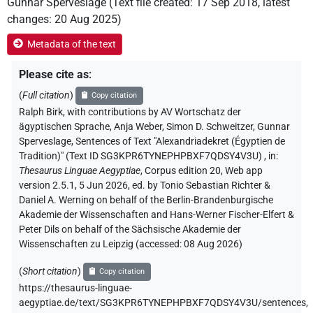
Gunnar Sperveslage
(
Text file created
:
17 Sep 2018
,
latest
changes
:
20 Aug 2025
)
Metadata of the text
Please cite as
:
(
Full citation
)
Copy citation
Ralph Birk
,
with contributions by
AV Wortschatz der
ägyptischen Sprache
, Anja Weber
, Simon D. Schweitzer
, Gunnar
Sperveslage
,
Sentences of Text "Alexandriadekret (Égyptien de
Tradition)" (Text ID SG3KPR6TYNEPHPBXF7QDSY4V3U)
,
in
:
Thesaurus Linguae Aegyptiae
,
Corpus edition 20, Web app
version 2.5.1, 5 Jun 2026, ed. by Tonio Sebastian Richter &
Daniel A. Werning on behalf of the Berlin-Brandenburgische
Akademie der Wissenschaften and Hans-Werner Fischer-Elfert &
Peter Dils on behalf of the Sächsische Akademie der
Wissenschaften zu Leipzig (accessed:
08 Aug 2026
)
(
Short citation
)
Copy citation
https://thesaurus-linguae-
aegyptiae.de/text/SG3KPR6TYNEPHPBXF7QDSY4V3U/sentences,