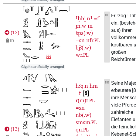
Er ⸢zog⸣ Tri
DE
⸢ḫbi̯.n⸣
=f
ein, (beste
jn.w
m
aus) ihren
šps(.w)
(
12
)
vollkomme
=sn
nfr.
PL
ID
kostbaren 
bjꜣ(.w)
großen
wr.
PL
Reichtümer
Glyphs artificially arranged
Seine Maje
DE
ḥꜣq.n
ḥm
erbeutete [8
=f
8
ihre Mensc
r(m)ṯ.
PL
viele Pferde
=sn
zahlreiche
nb(.w)
Elefanten 
smsm.
PL
die feindli
qn.
(
13
)
PL
Kebenet-Sch