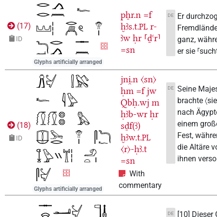
pẖr.n
=f
Er durchzog
DE
ḫꜣs.t.
r-
(
17
)
PL
Fremdlände
ꜣw
ḥr
⸢ḏꜥr⸣
ganz, währ
ID
=sn
er sie ⸢such
Glyphs artificially arranged
jni̯.n
〈sn〉
Seine Maje
DE
ḥm
=f
jw
brachte 〈sie
Qbḥ.wj
m
nach Ägypt
ḥꜣb-wr
ḥr
einem groß
sḏf(ꜣ)
(
18
)
Fest, währe
ḫꜣw.t.
PL
ID
die Altäre v
〈r〉-ḥꜣ.t
ihnen verso
=sn
With
commentary
Glyphs artificially arranged
[10] Dieser
DE