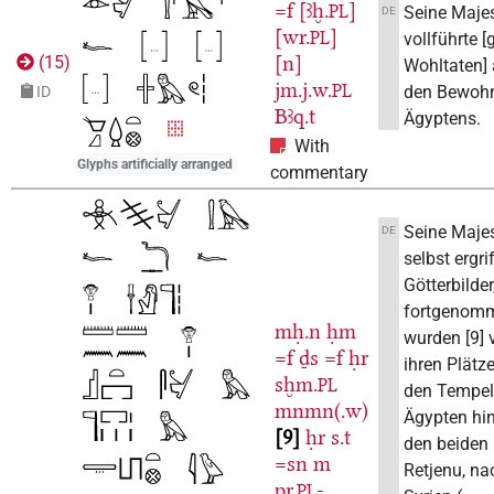
=f
[ꜣḫ.
]
PL
Seine Maje
DE
[wr.
]
PL
vollführte 
[n]
(
15
)
Wohltaten]
jm.j.w.
PL
den Bewoh
ID
Bꜣq.t
Ägyptens.
With
Glyphs artificially arranged
commentary
Seine Maje
DE
selbst ergri
Götterbilder
fortgenom
mḥ.n
ḥm
wurden [9] 
=f
ḏs
=f
ḥr
ihren Plätze
sḫm.
PL
den Tempel
mnmn(.w)
Ägypten hi
9
ḥr
s.t
den beiden
=sn
m
Retjenu, na
pr.
-
PL