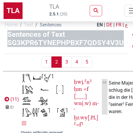
TLA
TLA
2.5.1
(
20
)
Home
Text
Sentences
EN
|
DE
|
FR
|
ع
Sentences of Text
SG3KPR6TYNEPHPBXF7QDSY4V3U
1
2
3
4
5
ḥwi̯.⸢n⸣
Seine Maje
DE
ḥm
=f
schlug die [..
[___]
die in der 
(
11
)
wn(.w)
m-
⸢seiner⸣ Fei
ID
ꜥ
waren.
ḫr.wy[.
]
PL
⸢=f⸣
Glyphs artificially arranged