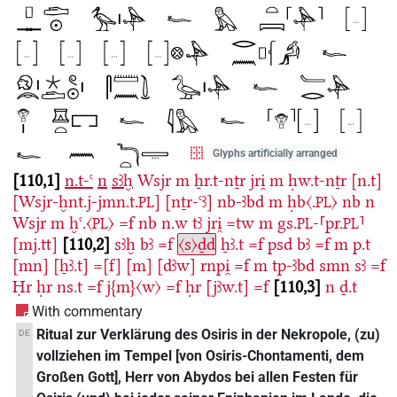
Glyphs artificially arranged
110,1
n.t-ꜥ
n
sꜣḫ
Wsjr
m
ẖr.t-nṯr
jri̯
m
ḥw.t-nṯr
[n.t]
[Wsjr-ḫnt.j-jmn.t.
]
[nṯr-ꜥꜣ]
nb-ꜣbd
m
ḥb〈.
〉
nb
n
PL
PL
Wsjr
m
ḫꜥ.〈
〉
=f
nb
n.w
tꜣ
jri̯
=tw
m
gs.
-⸢pr.
⸣
PL
PL
PL
[mj.tt]
110,2
sꜣḫ
bꜣ
=f
〈s〉ḏd
ẖꜣ.t
=f
psd
bꜣ
=f
m
p.t
[mn]
[ẖꜣ.t]
=[f]
[m]
[dꜣw]
rnpi̯
=f
m
tp-ꜣbd
smn
sꜣ
=f
Ḥr
ḥr
ns.t
=f
j{m}〈w〉
=f
ḥr
[jꜣw.t]
=f
110,3
n
ḏ.t
With commentary
Ritual zur Verklärung des Osiris in der Nekropole, (zu)
DE
vollziehen im Tempel [von Osiris-Chontamenti, dem
Großen Gott], Herr von Abydos bei allen Festen für