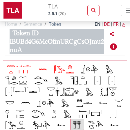
TLA
TLA
2.5.1
(
20
)
Home
Sentence
Token
EN
|
DE
|
FR
|
ع
Token ID
IBUBd4G6McOfmURCgCsOJmu2
nuA