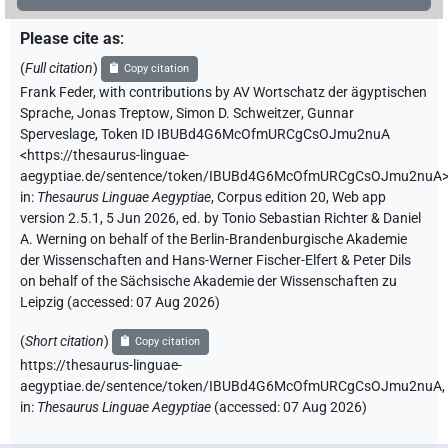
Please cite as
:
(
Full citation
)
Copy citation
Frank Feder
,
with contributions by
AV Wortschatz der ägyptischen
Sprache
,
Jonas Treptow
,
Simon D. Schweitzer
,
Gunnar
Sperveslage
,
Token ID IBUBd4G6McOfmURCgCsOJmu2nuA
<https://thesaurus-linguae-
aegyptiae.de/sentence/token/IBUBd4G6McOfmURCgCsOJmu2nuA
in
:
Thesaurus Linguae Aegyptiae
,
Corpus edition 20, Web app
version 2.5.1, 5 Jun 2026, ed. by Tonio Sebastian Richter & Daniel
A. Werning on behalf of the Berlin-Brandenburgische Akademie
der Wissenschaften and Hans-Werner Fischer-Elfert & Peter Dils
on behalf of the Sächsische Akademie der Wissenschaften zu
Leipzig (accessed:
07 Aug 2026
)
(
Short citation
)
Copy citation
https://thesaurus-linguae-
aegyptiae.de/sentence/token/IBUBd4G6McOfmURCgCsOJmu2nuA,
in
:
Thesaurus Linguae Aegyptiae
(
accessed
:
07 Aug 2026
)