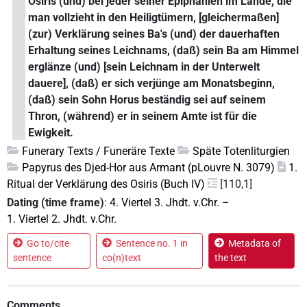
Osiris (und) bei jeder seiner Epiphanien im Lande, die
man vollzieht in den Heiligtümern, [gleichermaßen]
(zur) Verklärung seines Ba's (und) der dauerhaften
Erhaltung seines Leichnams, (daß) sein Ba am Himmel
erglänze (und) [sein Leichnam in der Unterwelt
dauere], (daß) er sich verjünge am Monatsbeginn,
(daß) sein Sohn Horus beständig sei auf seinem
Thron, (während) er in seinem Amte ist für die
Ewigkeit.
Funerary Texts / Funeräre Texte
Späte Totenliturgien
Papyrus des Djed-Hor aus Armant (pLouvre N. 3079)
1.
Ritual der Verklärung des Osiris (Buch IV)
[110,1]
Dating (time frame)
:
4. Viertel 3. Jhdt. v.Chr.
–
1. Viertel 2. Jhdt. v.Chr.
Go to/cite
Sentence no. 1 in
Metadata of
sentence
co(n)text
the text
Comments