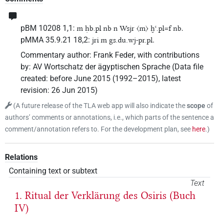
pBM 10208 1,1:
.
m ḥb.pl nb n Wsjr 〈m〉 ḫꜥ.pl=f nb
pMMA 35.9.21 18,2:
.
jri m gs.du.wj-pr.pl
Commentary author
:
Frank Feder
,
with contributions
by
:
AV Wortschatz der ägyptischen Sprache
(
Data file
created
:
before June 2015 (1992–2015)
,
latest
revision
:
26 Jun 2015
)
(
A future release of the TLA web app will also indicate the
scope
of
authors’ comments or annotations, i.e., which parts of the sentence a
comment/annotation refers to. For the development plan, see
here
.
)
Relations
Containing text or subtext
Text
1. Ritual der Verklärung des Osiris (Buch
IV)