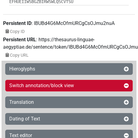
EFHUEIIWSBGZBIRWSWLQSCVTSU
Persistent ID
:
IBUBd4G6McOfmURCgCsOJmu2nuA
Copy ID
Persistent URL
:
https://thesaurus-linguae-
aegyptiae.de/sentence/token/IBUBd4G6McOfmURCgCsOJm
Copy URL
Hieroglyphs
Switch annotation/block view
Translation
Dating of Text
Text editor