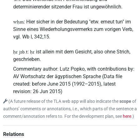
determinierender sitzender Frau ist ungewöhnlich.
: Hier sicher in der Bedeutung "etw. erneut tun" im
wḥm
Sinne eines Wiederholungsvermerks zum vorigen Verb,
vgl. Wb I, 342,15.
:
ist allein mit dem Gesicht, also ohne Strich,
ḥr jsb.t
ḥr
geschrieben.
Commentary author
:
Lutz Popko
,
with contributions by
:
AV Wortschatz der ägyptischen Sprache
(
Data file
created
:
before June 2015 (1992–2015)
,
latest
revision
:
26 Jun 2015
)
(
A future release of the TLA web app will also indicate the
scope
of
authors’ comments or annotations, i.e., which parts of the sentence a
comment/annotation refers to. For the development plan, see
here
.
)
Relations