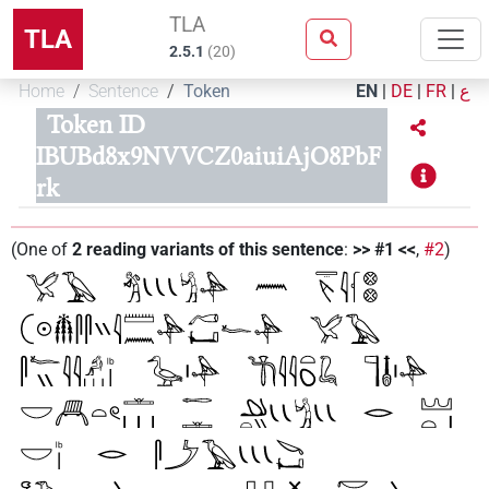
TLA
TLA
2.5.1
(
20
)
Home
Sentence
Token
EN
|
DE
|
FR
|
ع
Token ID
IBUBd8x9NVVCZ0aiuiAjO8PbF
rk
(
One of
2
reading variants of this sentence
:
>> #1 <<
,
#2
)