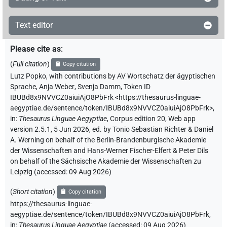
Text editor
Please cite as
:
(
Full citation
)
Copy citation
Lutz Popko
,
with contributions by
AV Wortschatz der ägyptischen
Sprache
,
Anja Weber
,
Svenja Damm
,
Token ID
IBUBd8x9NVVCZ0aiuiAjO8PbFrk
<https://thesaurus-linguae-
aegyptiae.de/sentence/token/IBUBd8x9NVVCZ0aiuiAjO8PbFrk>
,
in
:
Thesaurus Linguae Aegyptiae
,
Corpus edition 20, Web app
version 2.5.1, 5 Jun 2026, ed. by Tonio Sebastian Richter & Daniel
A. Werning on behalf of the Berlin-Brandenburgische Akademie
der Wissenschaften and Hans-Werner Fischer-Elfert & Peter Dils
on behalf of the Sächsische Akademie der Wissenschaften zu
Leipzig (accessed:
09 Aug 2026
)
(
Short citation
)
Copy citation
https://thesaurus-linguae-
aegyptiae.de/sentence/token/IBUBd8x9NVVCZ0aiuiAjO8PbFrk,
in
:
Thesaurus Linguae Aegyptiae
(
accessed
:
09 Aug 2026
)