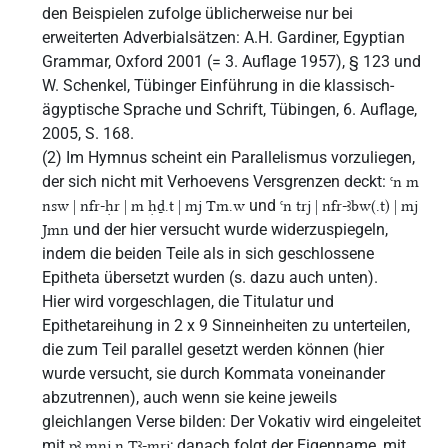
den Beispielen zufolge üblicherweise nur bei
erweiterten Adverbialsätzen: A.H. Gardiner, Egyptian
Grammar, Oxford 2001 (= 3. Auflage 1957), § 123 und
W. Schenkel, Tübinger Einführung in die klassisch-
ägyptische Sprache und Schrift, Tübingen, 6. Auflage,
2005, S. 168.
(2) Im Hymnus scheint ein Parallelismus vorzuliegen,
der sich nicht mit Verhoevens Versgrenzen deckt:
ꜥn m
und
nsw | nfr-ḥr | m ḥḏ.t | mj Tm.w
ꜥn trj | nfr-ꜣbw(.t) | mj
und der hier versucht wurde widerzuspiegeln,
Jmn
indem die beiden Teile als in sich geschlossene
Epitheta übersetzt wurden (s. dazu auch unten).
Hier wird vorgeschlagen, die Titulatur und
Epithetareihung in 2 x 9 Sinneinheiten zu unterteilen,
die zum Teil parallel gesetzt werden können (hier
wurde versucht, sie durch Kommata voneinander
abzutrennen), auch wenn sie keine jeweils
gleichlangen Verse bilden: Der Vokativ wird eingeleitet
mit
; danach folgt der Eigenname, mit
pꜣ mnj n Tꜣ-mrj