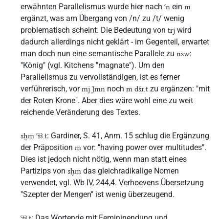
erwähnten Parallelismus wurde hier nach
ein
ꜥn
m
ergänzt, was am Übergang von /n/ zu /t/ wenig
problematisch scheint. Die Bedeutung von
wird
trj
dadurch allerdings nicht geklärt - im Gegenteil, erwartet
man doch nun eine semantische Parallele zu
:
nsw
"König" (vgl. Kitchens "magnate"). Um den
Parallelismus zu vervollständigen, ist es ferner
verführerisch, vor
noch
zu ergänzen: "mit
mj Jmn
m dšr.t
der Roten Krone". Aber dies wäre wohl eine zu weit
reichende Veränderung des Textes.
: Gardiner, S. 41, Anm. 15 schlug die Ergänzung
sḫm ꜥšꜣ.t
der Präposition
vor: "having power over multitudes".
m
Dies ist jedoch nicht nötig, wenn man statt eines
Partizips von
das gleichradikalige Nomen
sḫm
verwendet, vgl. Wb IV, 244,4. Verhoevens Übersetzung
"Szepter der Mengen" ist wenig überzeugend.
: Das Wortende mit Femininendung und
ꜥšꜣ.t