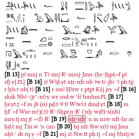
B 13
pꜣ
mnj
n
Tꜣ-mrj
Rꜥ-mssj-Jmn-(ḥr-)ḫpš=f
pꜣ
sfj.y{.
}
B 14
zꜣ
Wꜣḏ.yt
nṯr-nfr
nb-ꜣw.t〈-jb〉
ꜥꜣ
pḥ.tjj
PL
r
ḫꜣs.t
nb(.t)
B 15
r
smꜣ
Ḫꜣrw
r
ptpt
Kšj
jry
=f
B 16
sksk
Nhꜣ~〈jrʾ~nꜣ〉y
wr
snd.w
ꜥšꜣ
hmhm.
B 17
PL
ḥr.yt.ṱ
=f
m
jb
(n)
pḏ.t-9
tꜣ
Wꜣwꜣ.t
dmḏ.yt
B 18
m
ḫfꜥ
=f
Wsr-mꜣꜥj(.t)-Rꜥ-Sḫpr.n-Rꜥ
(ꜥnḫ-wḏꜣ)-s(nb)
mry.tj
mj
jt
=〈f〉
Rꜥ
B 19
nṯr-nfr
ꜥn
m
nsw
nfr-ḥr
m
ḥḏ.t
mj
Tm.w
ꜥn
〈m〉
B 20
trj
nfr
ꜣbw.y(t)
mj
Jmn
nḫt-ꜥ
dr
rq.y
=f
B 21
mj
zꜣ-Nw.tt
pḥ.tj
=f
mj
Mntj.w