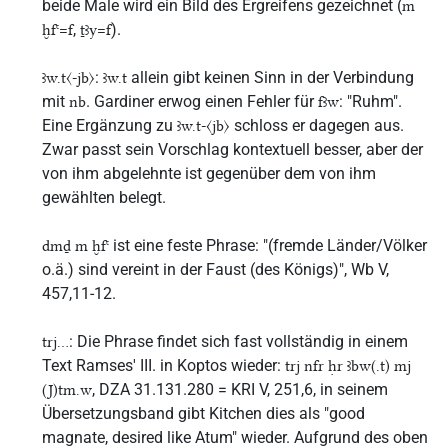
beide Male wird ein Bild des Ergreifens gezeichnet (
m
,
).
ḫfꜥ=f
ṯꜣy=f
:
allein gibt keinen Sinn in der Verbindung
ꜣw.t〈-jb〉
ꜣw.t
mit
. Gardiner erwog einen Fehler für
: "Ruhm".
nb
fꜣw
Eine Ergänzung zu
schloss er dagegen aus.
ꜣw.t-〈jb〉
Zwar passt sein Vorschlag kontextuell besser, aber der
von ihm abgelehnte ist gegenüber dem von ihm
gewählten belegt.
ist eine feste Phrase: "(fremde Länder/Völker
dmḏ m ḫfꜥ
o.ä.) sind vereint in der Faust (des Königs)", Wb V,
457,11-12.
: Die Phrase findet sich fast vollständig in einem
trj...
Text Ramses' III. in Koptos wieder:
trj nfr ḥr ꜣbw(.t) mj
, DZA 31.131.280 = KRI V, 251,6, in seinem
(J)tm.w
Übersetzungsband gibt Kitchen dies als "good
magnate, desired like Atum" wieder. Aufgrund des oben