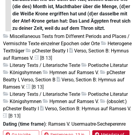
(die des) Month ist, Machthaber über die Menge, (d)er
die Weiße Krone ergriffen hat und (d)er dasselbe mit
der Atef-Krone getan hat: Das Land Ägypten freut sich
zu deiner Zeit, weil du auf dem Thron sitzt.
Miscellaneous Texts from Different Periods and Places /
Vermischte Texte einzelner Epochen oder Orte
Heterogene
Textträger
pChester Beatty I
Verso, Section B: Hymnus
auf Ramses V.
[B 13]
Literary Texts / Literarische Texte
Poetische Literatur
Königshymnen
Hymnen auf Ramses V.
pChester
Beatty I, Verso, Section B
Verso, Section B: Hymnus auf
Ramses V.
[B 13]
Literary Texts / Literarische Texte
Poetische Literatur
Königshymnen
Hymnen auf Ramses V.
(obsolet:)
pChester Beatty I
Verso, Section B: Hymnus auf Ramses V.
[B 13]
Dating (time frame)
:
Ramses V. Usermaatre-Secheperenre
Go to/cite
Sentence no. 13 in
Metadata of