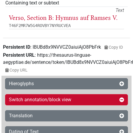
Containing text or subtext
Text
Verso, Section B: Hymnus auf Ramses V.
T46F2MR7W5G4ROVBY7NYRUCVEA
Persistent ID
:
IBUBd8x9NVVCZ0aiuiAjO8PbFrk
Copy ID
Persistent URL
:
https://thesaurus-linguae-
aegyptiae.de/sentence/token/IBUBd8x9NVVCZ0aiuiAjO8PbFr
Copy URL
Hieroglyphs
Switch annotation/block view
Translation
Dating of Text