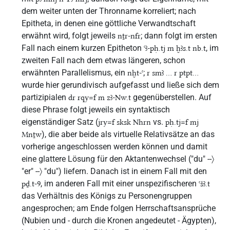
dem weiter unten der Thronname korreliert; nach
Epitheta, in denen eine göttliche Verwandtschaft
erwähnt wird, folgt jeweils
; dann folgt im ersten
nṯr-nfr
Fall nach einem kurzen Epitheton
, im
ꜥꜣ-pḥ.tj m ḫꜣs.t nb.t
zweiten Fall nach dem etwas längeren, schon
erwähnten Parallelismus, ein
;
nḫt-ꜥ
r smꜣ ... r ptpt...
wurde hier gerundivisch aufgefasst und ließe sich dem
partizipialen
gegenüberstellen. Auf
dr rqy=f m zꜣ-Nw.t
diese Phrase folgt jeweils ein syntaktisch
eigenständiger Satz (
vs.
jry=f sksk Nhrn
pḥ.tj=f mj
), die aber beide als virtuelle Relativsätze an das
Mnṯw
vorherige angeschlossen werden können und damit
eine glattere Lösung für den Aktantenwechsel ("du" --〉
"er" --〉 "du") liefern. Danach ist in einem Fall mit den
, im anderen Fall mit einer unspezifischeren
pḏ.t-9
ꜥšꜣ.t
das Verhältnis des Königs zu Personengruppen
angesprochen; am Ende folgen Herrschaftsansprüche
(Nubien und - durch die Kronen angedeutet - Ägypten),