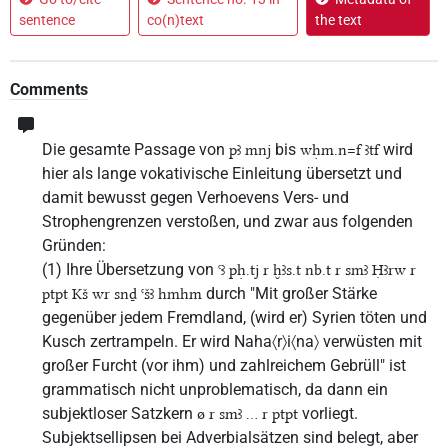
sentence
co(n)text
the text
Comments
Die gesamte Passage von
bis
wird
pꜣ mnj
wḥm.n=f ꜣtf
hier als lange vokativische Einleitung übersetzt und
damit bewusst gegen Verhoevens Vers- und
Strophengrenzen verstoßen, und zwar aus folgenden
Gründen:
(1) Ihre Übersetzung von
ꜥꜣ pḥ.tj r ḫꜣs.t nb.t r smꜣ Ḥꜣrw r
durch "Mit großer Stärke
ptpt Kš wr snḏ ꜥšꜣ hmhm
gegenüber jedem Fremdland, (wird er) Syrien töten und
Kusch zertrampeln. Er wird Naha〈r〉i〈na〉 verwüsten mit
großer Furcht (vor ihm) und zahlreichem Gebrüll" ist
grammatisch nicht unproblematisch, da dann ein
subjektloser Satzkern
vorliegt.
ø r smꜣ ... r ptpt
Subjektsellipsen bei Adverbialsätzen sind belegt, aber