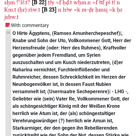
sḫm
⸮ꜥšꜣ.t?
B 22
ṯꜣy
=f
ḥḏ.t
wḥm.n
=f
ꜣtf
pꜣ
tꜣ
n
Km.t
(ḥr)
ršw.t
B 23
n
hꜣw
=k
m-ḏr
ḥmsi̯
=k
ḥr
jsbw.t
With commentary
O Hirte Ägyptens, (Ramses Amunherchepeschef)|,
DE
Knabe und Sohn der Uto, Vollkommener Gott, Herr der
Herzensfreude (oder: Herr des Ruhmes), Kraftvoller
gegenüber jedem Fremdland, um Syrien
auszuschalten und um Kusch niederzutreten, (d)er
Naharina vernichtet, Furchteinflößender und
Ruhmreicher, dessen Schrecklichkeit im Herzen der
Neunbogenvölker ist, in dessen Faust Nubien
versammelt ist; (Usermaatre Secheperenre)| - LHG -,
Geliebter wie 〈sein〉 Vater Re, Vollkommener Gott, der
als schöngesichtiger König mit der Weißen Krone
herrlich wie Atum ist, der 〈als〉 schöngestaltiger
Verehrungswürdiger (?) herrlich wie Amun ist,
Starkarmiger, der den gegen ihn Rebellierenden
zurücktreibt wie der Sohn der Nut, dessen Stärke wie