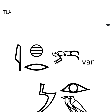
Home
Sentence
Token
EN
|
DE
|
FR
|
ع
TLA
Token ID
IBkCCSzIBKVdcEc6r1nYKhfTxNY