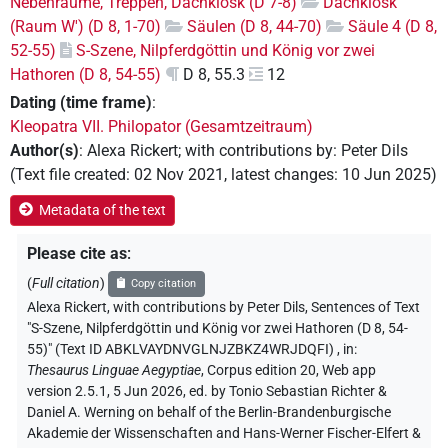
Nebenräume, Treppen, Dachkiosk (D 7-8)
Dachkiosk
(Raum W') (D 8, 1-70)
Säulen (D 8, 44-70)
Säule 4 (D 8,
52-55)
S-Szene, Nilpferdgöttin und König vor zwei
Hathoren (D 8, 54-55)
D 8, 55.3
12
Dating (time frame)
:
Kleopatra VII. Philopator (Gesamtzeitraum)
Author(s)
:
Alexa Rickert
;
with contributions by
:
Peter Dils
(
Text file created
:
02 Nov 2021
,
latest changes
:
10 Jun 2025
)
Metadata of the text
Please cite as
:
(
Full citation
)
Copy citation
Alexa Rickert
,
with contributions by
Peter Dils
,
Sentences of Text
"S-Szene, Nilpferdgöttin und König vor zwei Hathoren (D 8, 54-
55)" (Text ID ABKLVAYDNVGLNJZBKZ4WRJDQFI)
,
in
:
Thesaurus Linguae Aegyptiae
,
Corpus edition 20, Web app
version 2.5.1, 5 Jun 2026, ed. by Tonio Sebastian Richter &
Daniel A. Werning on behalf of the Berlin-Brandenburgische
Akademie der Wissenschaften and Hans-Werner Fischer-Elfert &