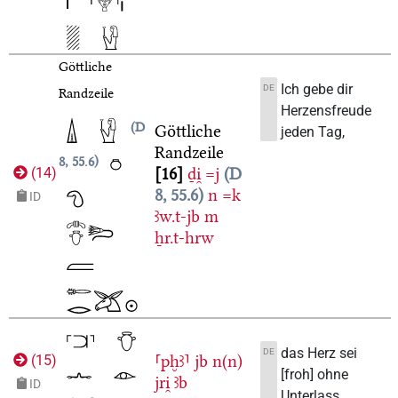
Göttliche
Ich gebe dir
DE
Randzeile
Herzensfreude
D
Göttliche
jeden Tag,
Randzeile
8, 55.6
16
ḏi̯
=j
D
(
14
)
8, 55.6
n
=k
ID
ꜣw.t-jb
m
ẖr.t-hrw
das Herz sei
DE
⸢pḫꜣ⸣
jb
n(n)
(
15
)
[froh] ohne
jri̯
ꜣb
ID
Unterlass,