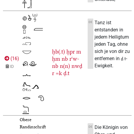
Tanz ist
DE
entstanden in
jedem Heiligtum
jeden Tag, ohne
ḫb(.t)
ḫpr
m
sich je von dir zu
ḫm
nb
rꜥw-
entfernen in
-
(
16
)
ḏ.t
nb
n(n)
nwḏ
Ewigkeit.
ID
r
=k
ḏ.t
Obere
Randinschrift
Die Königin von
DE