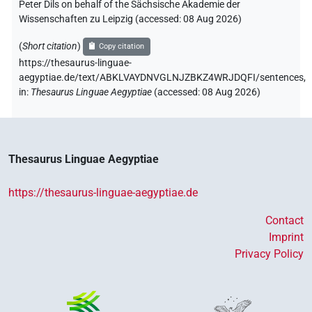
Peter Dils on behalf of the Sächsische Akademie der
Wissenschaften zu Leipzig (accessed:
08 Aug 2026
)
(
Short citation
)
Copy citation
https://thesaurus-linguae-
aegyptiae.de/text/ABKLVAYDNVGLNJZBKZ4WRJDQFI/sentences,
in
:
Thesaurus Linguae Aegyptiae
(
accessed
:
08 Aug 2026
)
Thesaurus Linguae Aegyptiae
https://thesaurus-linguae-aegyptiae.de
Contact
Imprint
Privacy Policy