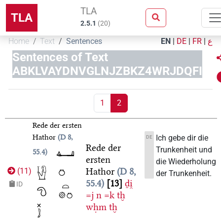
TLA
TLA
2.5.1
(
20
)
Home
Text
Sentences
EN
|
DE
|
FR
|
ع
Sentences of Text
ABKLVAYDNVGLNJZBKZ4WRJDQFI
1
2
Rede der ersten
Hathor
D 8,
Ich gebe dir die
DE
Rede der
Trunkenheit und
55.4
ersten
die Wiederholung
Hathor
D 8,
(
11
)
der Trunkenheit.
55.4
13
ḏi̯
ID
=j
n
=k
tḫ
wḥm
tḫ