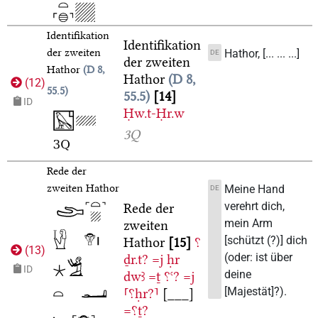
Identifikation
Identifikation
der zweiten
Hathor, [... ... ...]
DE
der zweiten
Hathor
D 8,
Hathor
D 8,
(
12
)
55.5
55.5
14
ID
Ḥw.t-Ḥr.w
3Q
Rede der
zweiten Hathor
Meine Hand
DE
verehrt dich,
Rede der
mein Arm
zweiten
[schützt (?)] dich
Hathor
15
⸮
(
13
)
(oder: ist über
ḏr.t?
=j
ḥr
ID
deine
dwꜣ
=ṯ
⸮ꜥ?
=j
[Majestät]?).
⸢⸮ḥr?⸣
[___]
=⸮ṯ?