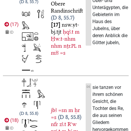
Ober- und
D 8, 55.7
Obere
Unterägypten, die
Randinschrift
Gebieterin im
D 8, 55.7
Haus des
17
nsw.yt-
(
17
)
Jubelns, über
bj.tjt
ḥqꜣ.t
m
ID
deren Anblick die
Ḥw.t-nhm
Götter jubeln,
nhm
nṯr.
n
PL
mꜣꜣ
=s
sie tanzen vor
DE
ihrem schönen
Gesicht, die
Tochter des Re,
jbꜣ
=sn
m
ḥr
D 8, 55.8
die aus seinen
=s
D 8, 55.8
(
18
)
Gliedern
nfr
zꜣ.t
Rꜥw
ID
hervorgekommen