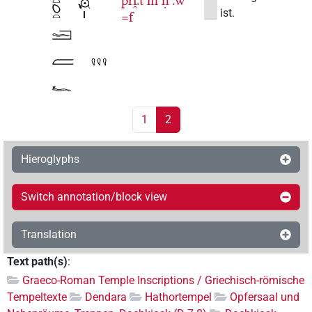
pri̯.t
m
ḥꜥ.w
ist.
=f
1
2
Hieroglyphs
Switch annotation/block view
Translation
Text path(s)
:
Graeco-Roman Temple Inscriptions / Griechisch-römische
Tempeltexte
Dendara
Hathortempel
Opfersaal und