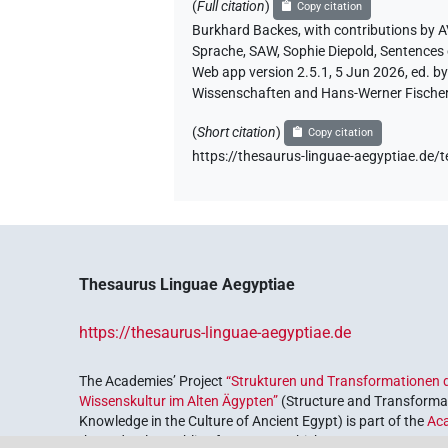
(
Full citation
)
Copy citation
Burkhard Backes
,
with contributions by
A
Sprache, SAW
, Sophie Diepold
,
Sentences
Web app version 2.5.1, 5 Jun 2026, ed. b
Wissenschaften and Hans-Werner Fischer-E
(
Short citation
)
Copy citation
https://thesaurus-linguae-aegyptiae
Thesaurus Linguae Aegyptiae
https://thesaurus-linguae-aegyptiae.de
The Academies’ Project
“Strukturen und Transformationen d
Wissenskultur im Alten Ägypten”
(Structure and Transformat
Knowledge in the Culture of Ancient Egypt) is part of the
Ac
the Federal Republic of Germany, which serves to preserve, r