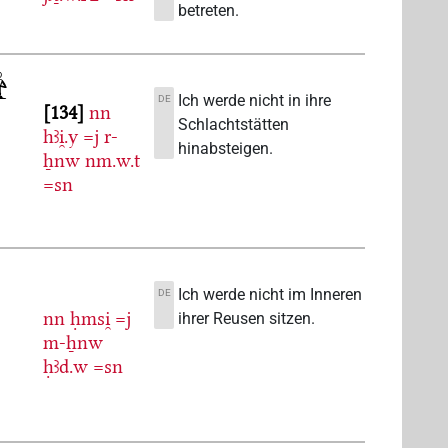
betreten.
Ich werde nicht in ihre
DE
134
nn
Schlachtstätten
hꜣi̯.y
=j
r-
hinabsteigen.
ẖnw
nm.w.t
=sn
Ich werde nicht im Inneren
DE
nn
ḥmsi̯
=j
ihrer Reusen sitzen.
m-ẖnw
ḥꜣd.w
=sn