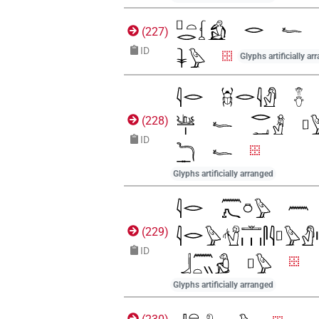
(
227
)
ID
Glyphs artificially ar
(
228
)
ID
Glyphs artificially arranged
(
229
)
ID
Glyphs artificially arranged