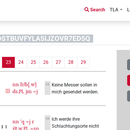
Search
TLA
L
YODSTBUVFYLA5IJZOVR7ED5Q
23
24
25
26
27
28
29
nn
hꜣb{.w}
Keine Messer sollen in
DE
ds.
jm
=j
PL
mich gesendet werden.
Ich werde ihre
DE
nn
ꜥq
=j
r
Schlachtungsorte nicht
jꜣṯ.w.
=sn
PL