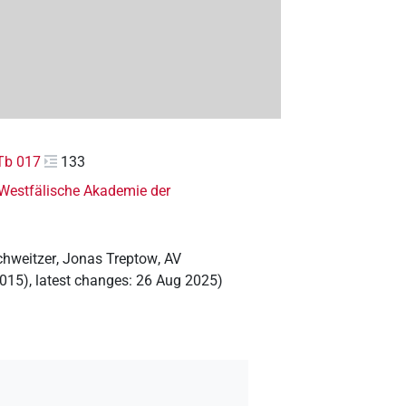
Tb 017
133
-Westfälische Akademie der
chweitzer
,
Jonas Treptow
,
AV
2015)
,
latest changes
:
26 Aug 2025
)