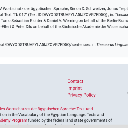
V Wortschatz der ägyptischen Sprache
, Simon D. Schweitzer
, Jonas Trep
 of Text "Tb 017" (Text ID DWYODSTBUVFYLA5IJZOVR7ED5Q)
,
in
:
Thesaur
y Tonio Sebastian Richter & Daniel A. Werning on behalf of the Berlin-Br
lfert & Peter Dils on behalf of the Sächsische Akademie der Wissenscha
.de/text/DWYODSTBUVFYLA5IJZOVR7ED5Q/sentences,
in
:
Thesaurus Linguae
Contact
Imprint
Privacy Policy
es Wortschatzes der ägyptischen Sprache: Text- und
ion in the Vocabulary of the Egyptian Language: Texts and
ademy Program
funded by the federal and state governments of
etrieve and explore our cultural heritage. The program is