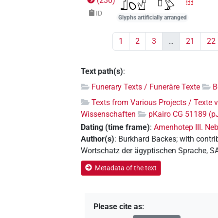
(
230
)
ID
Glyphs artificially arranged
1
2
3
…
21
22
Text path(s)
:
Funerary Texts / Funeräre Texte
B
Texts from Various Projects / Texte 
Wissenschaften
pKairo CG 51189 (p
Dating (time frame)
:
Amenhotep III. Ne
Author(s)
:
Burkhard Backes
;
with contri
Wortschatz der ägyptischen Sprache, 
Metadata of the text
Please cite as
: