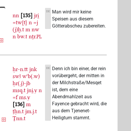
Man wird mir keine
DE
nn
135
jri̯
Speisen aus diesem
=tw{t}
n
=j
Götterabscheu zubereiten.
(j)ḫ.t
m
nw
n
bw.t
nṯr.
PL
ḥr-n.tt
jnk
Denn ich bin einer, der rein
DE
swꜣ
wꜥb(.w)
vorübergeht, der mitten in
ḥr(.j)-jb
der Milchstraße/Mesqet
msq.t
jni̯.y
n
ist, dem eine
=f
ms.y
Abendmahlzeit aus
136
m
Fayence gebracht wird, die
ṯḥn.t
jm.j.t
aus dem Tjenenet-
Ṯnn.t
Heiligtum stammt.