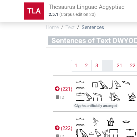
Thesaurus Linguae Aegyptiae
TLA
2.5.1
(
Corpus edition
20
)
Home
Text
Sentences
Sentences of Text DW
1
2
3
…
21
22
(
221
)
ID
Glyphs artificially arranged
(
222
)
ID