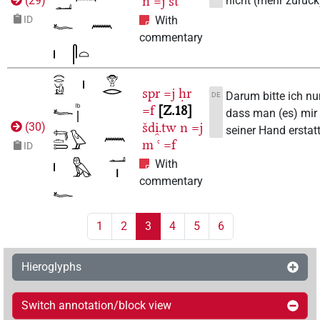
n
=j
st
nicht (mehr zurück
(
29
)
ID
With
commentary
spr
=j
ḥr
Darum bitte ich nu
DE
=f
Z.18
dass man (es) mir
šdi̯.tw
n
=j
(
30
)
seiner Hand erstatt
m
ꜥ
=f
ID
With
commentary
1
2
3
4
5
6
Hieroglyphs
Switch annotation/block view