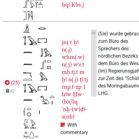
ḥqꜣ
Kbs.j
(Sie) wurde gebrac
DE
zum Büro des
jni̯
r
ḫꜣ
Sprechers des
n(.j)
nördlichen Bezirks
wḥm(.w)
dem Büro des Wes
n(.j)
wꜥr.t
(im) Regierunsgjah
mḥ.tj.t
m
zur Zeit des "Schü
ḫꜣ
n(.j)
ṯꜣ.tj
(
25
)
des Moringabaum
rnp.t-zp
1
ID
LHG.
hꜣw
Ḫw-
〈b〉(ꜣ)q
ꜥnḫ-(w)ḏꜣ-
s(nb)
With
commentary