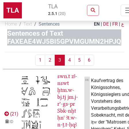
TLA
TLA
2.5.1
(
20
)
Home
Text
Sentences
EN
|
DE
|
FR
|
ع
Sentences of Text
FAXEAE4WJ5BI5GPVMGUMN2HPJQ
1
2
3
4
5
6
swn.t
zꜣ-
Kaufvertrag des
DE
nswt
Königssohnes,
ḫtm.w-
Königssieglers un
bj.tj
jm.j-
Vorstehers des
rʾ-gs-pr
Verarbeitungsbetr
Sbk-nḫt
(
21
)
Sobeknacht, mit 
ḥnꜥ
ꜣt.w-
der "Matrosen 
ID
ꜣṯw
n-ṯ.t-ḥqꜣ
Herschers" Kebsi,