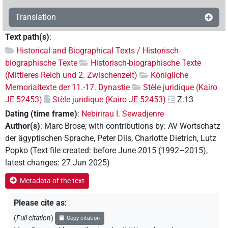
Translation
Text path(s)
:
Historical and Biographical Texts / Historisch-
biographische Texte
Historisch-biographische Texte
(Mittleres Reich und 2. Zwischenzeit)
Königliche
Memorialtexte der 11.-17. Dynastie
Stèle juridique (Kairo
JE 52453)
Stèle juridique (Kairo JE 52453)
Z.13
Dating (time frame)
:
Nebirirau I. Sewadjenre
Author(s)
:
Marc Brose
;
with contributions by
:
AV Wortschatz
der ägyptischen Sprache
,
Peter Dils
,
Charlotte Dietrich
,
Lutz
Popko
(
Text file created
:
before June 2015 (1992–2015)
,
latest changes
:
27 Jun 2025
)
Metadata of the text
Please cite as
:
(
Full citation
)
Copy citation