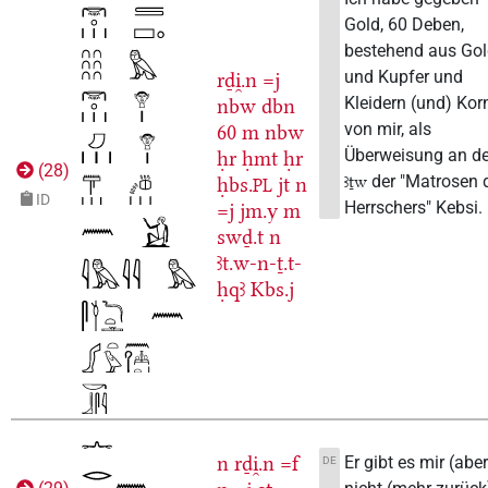
Gold, 60 Deben,
bestehend aus Go
und Kupfer und
rḏi̯.n
=j
Kleidern (und) Kor
nbw
dbn
von mir, als
60
m
nbw
Überweisung an d
ḥr
ḥmt
ḥr
(
28
)
der "Matrosen 
ꜣṯw
ḥbs.
jt
n
PL
ID
Herrschers" Kebsi.
=j
jm.y
m
swḏ.t
n
ꜣt.w-n-ṯ.t-
ḥqꜣ
Kbs.j
n
rḏi̯.n
=f
Er gibt es mir (aber
DE