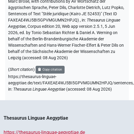
Marc Brose
,
with contributions by
AV Wortschatz der
ägyptischen Sprache
, Peter Dils
, Charlotte Dietrich
, Lutz Popko
,
Sentences of Text "Stèle juridique (Kairo JE 52453)" (Text ID
FAXEAE4WJ5BI5GPVMGUMN2HPJQ)
,
in
:
Thesaurus Linguae
Aegyptiae
,
Corpus edition 20, Web app version 2.5.1, 5 Jun
2026, ed. by Tonio Sebastian Richter & Daniel A. Werning on
behalf of the Berlin-Brandenburgische Akademie der
Wissenschaften and Hans-Werner Fischer-Elfert & Peter Dils on
behalf of the Sächsische Akademie der Wissenschaften zu
Leipzig (accessed:
08 Aug 2026
)
(
Short citation
)
Copy citation
https://thesaurus-linguae-
aegyptiae.de/text/FAXEAE4WJ5BI5GPVMGUMN2HPJQ/sentences,
in
:
Thesaurus Linguae Aegyptiae
(
accessed
:
08 Aug 2026
)
Thesaurus Linguae Aegyptiae
https://thesaurus-linguae-aegyptiae.de