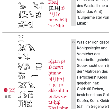
Kbs.j
des Wesirs Ii-meru
Z.14
zꜣ
(über das Amt)
ṯꜣ.tj
Jy-
"Bürgermeister vo
mr.w
ḥꜣ.tj-
Elkab".
ꜥ-n-Nḫb
Was der Königsso
DE
Königssiegler und
Vorsteher des
Verarbeitungsbetr
rḏi̯.t.n
pꜣ
Sobeknacht dem
ꜣ
zꜣ-nswt
der "Matrosen des
ḫtm.w-
Herrschers" Kebsi
bj.tj
jm.j-
gegeben hat:
rʾ-gs-pr
Gold: 60 Deben,
Sbk-nḫt
n
(
22
)
bestehend aus Gol
pꜣ
ꜣt.w-n-
ID
Kupfer, Korn, Kleid
ṯ.t-ḥqꜣ
(d.h. im Gegenwer
Kbs.j
nbw