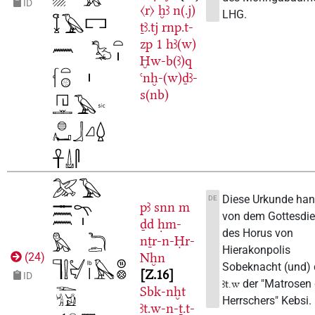
ID
〈r〉
ḫꜣ
n(.j)
LHG.
ṯꜣ.tj
rnp.t-
zp
1
hꜣ(w)
Ḫw-b(ꜣ)q
ꜥnḫ-(w)ḏꜣ-
s(nb)
Diese Urkunde han
DE
pꜣ
snn
m
von dem Gottesdie
ḏd
ḥm-
des Horus von
nṯr-n-Ḥr-
Hierakonpolis
Nḫn
(
24
)
Sobeknacht (und)
Z.16
ID
der "Matrosen
ꜣt.w
Sbk-nḫt
Herrschers" Kebsi.
ꜣt.w-n-ṯ.t-