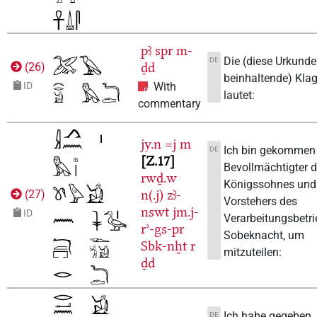
pꜣ
spr
m-
Die (diese Urkunde
DE
ḏd
(
26
)
beinhaltende) Kla
ID
With
lautet:
commentary
jy.n
=j
m
Ich bin gekommen 
DE
Z.17
Bevollmächtigter 
rwḏ.w
Königssohnes und
n(.j)
zꜣ-
(
27
)
Vorstehers des
nswt
jm.j-
ID
Verarbeitungsbetr
rʾ-gs-pr
Sobeknacht, um
Sbk-nḫt
r
mitzuteilen:
ḏd
Ich habe gegeben
DE