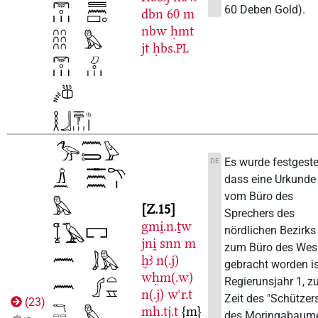
60 Deben Gold).
dbn
60
m
nbw
ḥmt
jt
ḥbs.
PL
Es wurde festgestel
DE
dass eine Urkunde
vom Büro des
Z.15
Sprechers des
gmi̯.n.ṯw
nördlichen Bezirks
jni̯
snn
m
zum Büro des Wes
ḫꜣ
n(.j)
gebracht worden is
wḥm(.w)
Regierunsjahr 1, z
n(.j)
wꜥr.t
Zeit des "Schützer
(
23
)
mḥ.tj.t
{m}
des Moringabaum