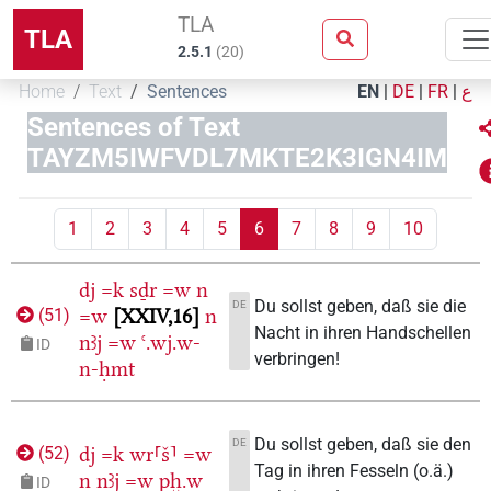
TLA
TLA
2.5.1
(
20
)
Home
Text
Sentences
EN
|
DE
|
FR
|
ع
Sentences of Text
TAYZM5IWFVDL7MKTE2K3IGN4IM
1
2
3
4
5
6
7
8
9
10
dj
=k
sḏr
=w
n
Du sollst geben, daß sie die
DE
=w
XXIV,16
n
(
51
)
Nacht in ihren Handschellen
nꜣj
=w
ꜥ.wj.w-
ID
verbringen!
n-ḥmt
Du sollst geben, daß sie den
DE
dj
=k
wr⸢š⸣
=w
(
52
)
Tag in ihren Fesseln (o.ä.)
n
nꜣj
=w
pḫ.w
ID