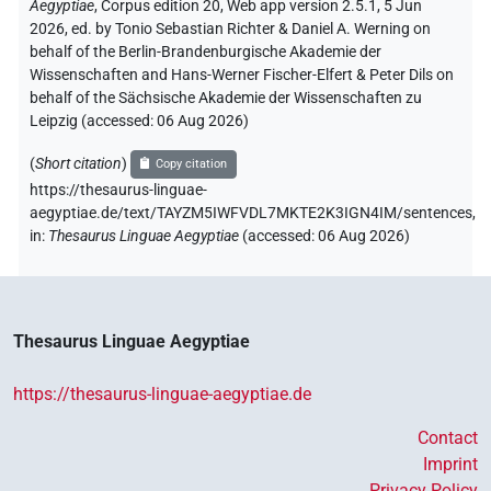
Aegyptiae
,
Corpus edition 20, Web app version 2.5.1, 5 Jun
2026, ed. by Tonio Sebastian Richter & Daniel A. Werning on
behalf of the Berlin-Brandenburgische Akademie der
Wissenschaften and Hans-Werner Fischer-Elfert & Peter Dils on
behalf of the Sächsische Akademie der Wissenschaften zu
Leipzig (accessed:
06 Aug 2026
)
(
Short citation
)
Copy citation
https://thesaurus-linguae-
aegyptiae.de/text/TAYZM5IWFVDL7MKTE2K3IGN4IM/sentences,
in
:
Thesaurus Linguae Aegyptiae
(
accessed
:
06 Aug 2026
)
Thesaurus Linguae Aegyptiae
https://thesaurus-linguae-aegyptiae.de
Contact
Imprint
Privacy Policy