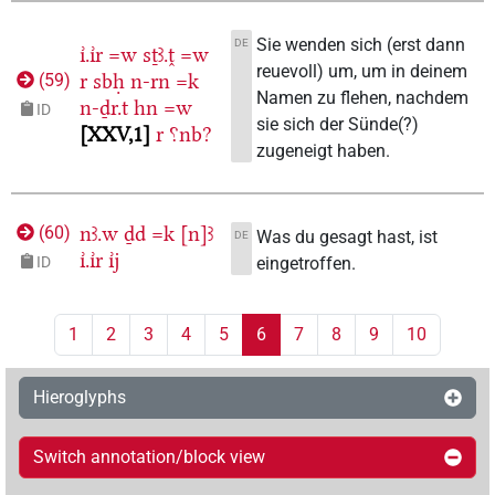
Sie wenden sich (erst dann
DE
ı͗.ı͗r
=w
sṯꜣ.ṱ
=w
reuevoll) um, um in deinem
r
sbḥ
n-rn
=k
(
59
)
Namen zu flehen, nachdem
n-ḏr.t
hn
=w
ID
sie sich der Sünde(?)
XXV,1
r
⸮nb?
zugeneigt haben.
nꜣ.w
ḏd
=k
[n]ꜣ
(
60
)
Was du gesagt hast, ist
DE
ı͗.ı͗r
ı͗j
eingetroffen.
ID
1
2
3
4
5
6
7
8
9
10
Hieroglyphs
Switch annotation/block view