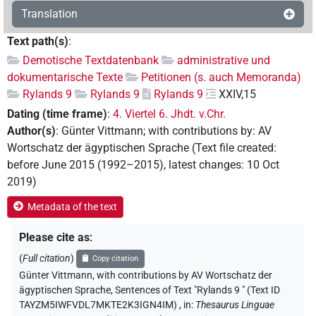
Translation
Text path(s)
:
Demotische Textdatenbank
administrative und
dokumentarische Texte
Petitionen (s. auch Memoranda)
Rylands 9
Rylands 9
Rylands 9
XXIV,15
Dating (time frame)
:
4. Viertel 6. Jhdt. v.Chr.
Author(s)
:
Günter Vittmann
;
with contributions by
:
AV
Wortschatz der ägyptischen Sprache
(
Text file created
:
before June 2015 (1992–2015)
,
latest changes
:
10 Oct
2019
)
Metadata of the text
Please cite as
:
(
Full citation
)
Copy citation
Günter Vittmann
,
with contributions by
AV Wortschatz der
ägyptischen Sprache
,
Sentences of Text "Rylands 9 " (Text ID
TAYZM5IWFVDL7MKTE2K3IGN4IM)
,
in
:
Thesaurus Linguae