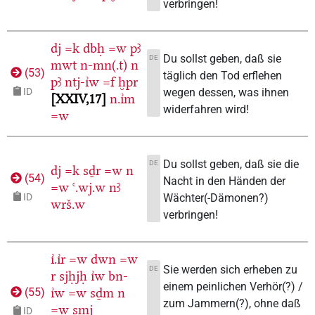
verbringen!
dj
=k
dbḥ
=w
pꜣ
Du sollst geben, daß sie
DE
mwt
n-mn(.t)
n
(
53
)
täglich den Tod erflehen
pꜣ
ntj-ı͗w
=f
ḫpr
wegen dessen, was ihnen
ID
XXIV,17
n.ı͗m
widerfahren wird!
=w
Du sollst geben, daß sie die
DE
dj
=k
sḏr
=w
n
(
54
)
Nacht in den Händen der
=w
ꜥ.wj.w
nꜣ
Wächter(-Dämonen?)
ID
wrš.w
verbringen!
ı͗.ı͗r
=w
dwn
=w
Sie werden sich erheben zu
DE
r
sjḥjḥ
ı͗w
bn-
einem peinlichen Verhör(?) /
ı͗w
=w
sḏm
n
(
55
)
zum Jammern(?), ohne daß
=w
smj
ID