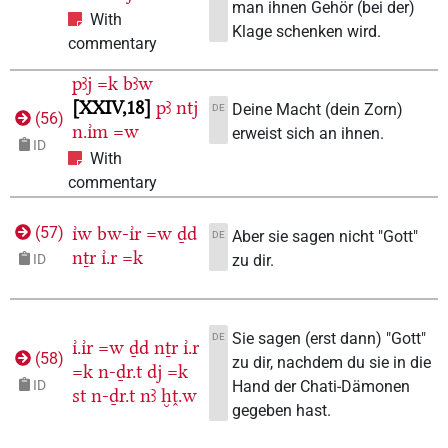
man ihnen Gehör (bei der)
With
Klage schenken wird.
commentary
pꜣj
=k
bꜣw
XXIV,18
pꜣ
ntj
Deine Macht (dein Zorn)
DE
(
56
)
n.ı͗m
=w
erweist sich an ihnen.
ID
With
commentary
ı͗w
bw-ı͗r
=w
ḏd
(
57
)
Aber sie sagen nicht "Gott"
DE
nṯr
ı͗.r
=k
zu dir.
ID
Sie sagen (erst dann) "Gott"
DE
ı͗.ı͗r
=w
ḏd
nṯr
ı͗.r
(
58
)
zu dir, nachdem du sie in die
=k
n-ḏr.t
dj
=k
Hand der Chati-Dämonen
ID
st
n-ḏr.t
nꜣ
ḫṱ.w
gegeben hast.