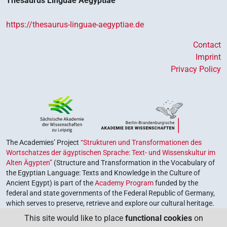
Thesaurus Linguae Aegyptiae
https://thesaurus-linguae-aegyptiae.de
Contact
Imprint
Privacy Policy
The Academies’ Project
“Strukturen und Transformationen des
Wortschatzes der ägyptischen Sprache: Text- und Wissenskultur im
Alten Ägypten”
(Structure and Transformation in the Vocabulary of
the Egyptian Language: Texts and Knowledge in the Culture of
Ancient Egypt) is part of the
Academy Program
funded by the
federal and state governments of the Federal Republic of Germany,
which serves to preserve, retrieve and explore our cultural heritage.
The program is coordinated by the
Union of the German Academies
This site would like to place
functional cookies
on
of Sciences and Humanities
.