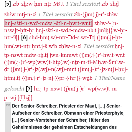
5
zꜣb-zẖꜣw
ḥm-nṯr-Mꜣꜥ.t
1 Titel zerstört
zꜣb-sḥḏ-
zẖꜣw
mtj-n-zꜣ
1 Titel zerstört
zꜣb-(j)m(.j)-rʾ-zẖꜣw
ḥr.j-sštꜣ-n-wḏꜥ-mdw[-štꜣ-n-ḥw.t-wr.t]
zẖꜣw-ꜥ-[n-
nsw]t-ḫft-ḥr
ḥr.j-sštꜣ-n-wḏ.t-mdw-nb.t
jmꜣḫ{{.w-ḫr-
nṯr-ꜥꜣ}}
6
sḥḏ-ḥm(.w)-nṯr-Ḏd-s.wt-Ttj
(j)m(.j)-ḫt-
ḥm(.w)-nṯr
ḫnt.j-š
wꜥb
zẖꜣw-n-zꜣ
Titel zerstört
ẖr.j-
tp-nswt
mdw-rḫ.tj
jwn-knmwt
(j)m(.j-)rʾ-ḥw.t-wr.t
(j)m(.j-)rʾ-wp(w.w)t-ḥtp(.w)-nṯr-m-tꜣ-Mḥ.w-Šmꜥ.w-
ḏr
(j)m(.j-)rʾ-jz(.wj)-n(.wj)-mr.t
(j)m(.j-)rʾ-jz-n(j)-ẖr.j-
ḫtm(.t)
〈〈jm.j-rʾ-jz-nj-〉〉pr-{{ḥrj}}-wḏb
1 Titel/Name
gelöscht
7
ẖr.j-tp-nswt
(j)m(.j-)rʾ-wp(w.w)t-m-
pr.wj
{{Ḥzj}}
Der Senior-Schreiber, Priester der Maat, [...] Senior-
DE
Aufseher der Schreiber, Obmann einer Priesterphyle,
[...] Senior-Vorsteher der Schreiber, Hüter des
Geheimnisses der geheimen Entscheidungen des