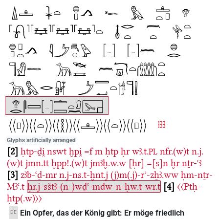
Glyphs artificially arranged
2
ḥtp-ḏi̯
nswt
ḫpi̯
=f
m
ḥtp
ḥr
wꜣ.t.
nfr.(w)t
n.j.
PL
(w)t
jmn.tt
ḫpp!.(w)t
jmꜣḫ.w.w
[ḥr]
=[s]n
ḫr
nṯr-ꜥꜣ
3
zꜣb-ꜥḏ-mr
n.j-ns.t-ḫnt.j
(j)m(.j)-rʾ-zẖꜣ.ww
ḥm-nṯr-
Mꜣꜥ.t
ḥr.j-sštꜣ-(n-)wḏꜥ-mdw-n-ḥw.t-wr.t
4
〈〈Ptḥ-
ḥtp(.w)〉〉
Ein Opfer, das der König gibt: Er möge friedlich
DE