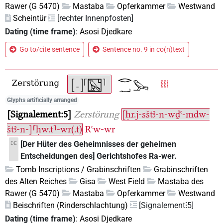
Rawer (G 5470)
Mastaba
Opferkammer
Westwand
Scheintür
[rechter Innenpfosten]
Dating (time frame)
:
Asosi Djedkare
Go to/cite sentence
Sentence no. 9 in co(n)text
Glyphs artificially arranged
Signalement:5
Zerstörung
[ḥr.j-sštꜣ-n-wḏꜥ-mdw-
štꜣ-n-]⸢ḥw.t⸣-wr(.t)
Rꜥw-wr
[Der Hüter des Geheimnisses der geheimen
DE
Entscheidungen des] Gerichtshofes Ra-wer.
Tomb Inscriptions / Grabinschriften
Grabinschriften
des Alten Reiches
Gisa
West Field
Mastaba des
Rawer (G 5470)
Mastaba
Opferkammer
Westwand
Beischriften (Rinderschlachtung)
[Signalement⁝5]
Dating (time frame)
:
Asosi Djedkare