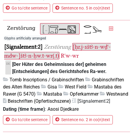
Go to/cite sentence
Sentence no. 5 in co(n)text
Glyphs artificially arranged
Signalement:2
Zerstörung
[ḥr.j-sštꜣ-n-wḏꜥ-
mdw-]štꜣ-n-ḥw.t-wr(.t)
Rꜥw-wr
[Der Hüter des Geheimnisses der] geheimen
DE
[Entscheidungen] des Gerichtshofes Ra-wer.
Tomb Inscriptions / Grabinschriften
Grabinschriften
des Alten Reiches
Gisa
West Field
Mastaba des
Rawer (G 5470)
Mastaba
Opferkammer
Westwand
Beischriften (Opfertischszene)
[Signalement⁝2]
Dating (time frame)
:
Asosi Djedkare
Go to/cite sentence
Sentence no. 2 in co(n)text