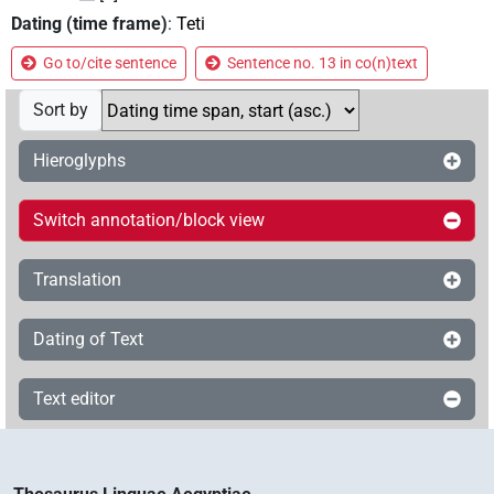
Dating (time frame)
:
Teti
Go to/cite sentence
Sentence no. 13 in co(n)text
Sort by
Hieroglyphs
Switch annotation/block view
Translation
Dating of Text
Text editor