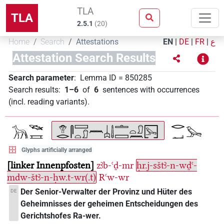
TLA
TLA
2.5.1
(
20
)
Home
Search
Attestations
EN
|
DE
|
FR
|
ع
Attestation Search Results
Search parameter
:
Lemma ID
=
850285
Search results
:
1–6
of
6
sentences with occurrences
(incl. reading variants)
.
Glyphs artificially arranged
linker Innenpfosten
zꜣb-ꜥḏ-mr
ḥr.j-sštꜣ-n-wḏꜥ-
mdw-štꜣ-n-ḥw.t-wr(.t)
Rꜥw-wr
Der Senior-Verwalter der Provinz und Hüter des
DE
Geheimnisses der geheimen Entscheidungen des
Gerichtshofes Ra-wer.