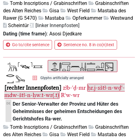
Tomb Inscriptions / Grabinschriften
Grabinschriften
des Alten Reiches
Gisa
West Field
Mastaba des
Rawer (G 5470)
Mastaba
Opferkammer
Westwand
Scheintür
[linker Innenpfosten]
Dating (time frame)
:
Asosi Djedkare
Go to/cite sentence
Sentence no. 8 in co(n)text
Glyphs artificially arranged
rechter Innenpfosten
zꜣb-ꜥḏ-mr
ḥr.j-sštꜣ-n-wḏꜥ-
mdw-štꜣ-n-ḥw.t-wr(.t)
Rꜥw-wr
Der Senior-Verwalter der Provinz und Hüter des
DE
Geheimnisses der geheimen Entscheidungen des
Gerichtshofes Ra-wer.
Tomb Inscriptions / Grabinschriften
Grabinschriften
des Alten Reiches
Gisa
West Field
Mastaba des