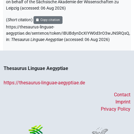
on behalf of the Sächsische Akademie der Wissenschaften zu
Leipzig (accessed:
06 Aug 2026
)
(
Short citation
)
Copy citation
https://thesaurus-linguae-
aegyptiae.de/sentence/token/IBUBdynDcXIYW0d3rO3wJNSRQsQ,
in
:
Thesaurus Linguae Aegyptiae
(
accessed
:
06 Aug 2026
)
Thesaurus Linguae Aegyptiae
https://thesaurus-linguae-aegyptiae.de
Contact
Imprint
Privacy Policy