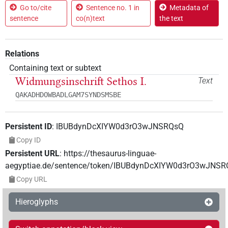
Go to/cite
Sentence no. 1 in
Metadata of
sentence
co(n)text
the text
Relations
Containing text or subtext
Widmungsinschrift Sethos I.
Text
QAKADHDOWBADLGAM7SYNDSMSBE
Persistent ID
:
IBUBdynDcXIYW0d3rO3wJNSRQsQ
Copy ID
Persistent URL
:
https://thesaurus-linguae-
aegyptiae.de/sentence/token/IBUBdynDcXIYW0d3rO3wJNS
Copy URL
Hieroglyphs