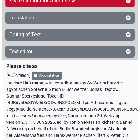
Switch annotation/block view
Translation
Dating of Text
Text editor
Please cite as
:
(
Full citation
)
Copy citation
Ingelore Hafemann
,
with contributions by
AV Wortschatz der
ägyptischen Sprache
,
Simon D. Schweitzer
,
Jonas Treptow
,
Gunnar Sperveslage
,
Token ID
IBUBdynDcXIYW0d3rO3wJNSRQsQ
<https://thesaurus-linguae-
aegyptiae.de/sentence/token/IBUBdynDcXIYW0d3rO3wJNSRQsQ>
,
in
:
Thesaurus Linguae Aegyptiae
,
Corpus edition 20, Web app
version 2.5.1, 5 Jun 2026, ed. by Tonio Sebastian Richter & Daniel
A. Werning on behalf of the Berlin-Brandenburgische Akademie
der Wissenschaften and Hans-Werner Fischer-Elfert & Peter Dils