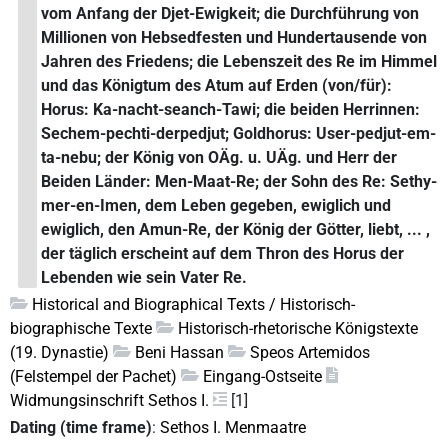
vom Anfang der Djet-Ewigkeit; die Durchführung von
Millionen von Hebsedfesten und Hundertausende von
Jahren des Friedens; die Lebenszeit des Re im Himmel
und das Königtum des Atum auf Erden (von/für):
Horus: Ka-nacht-seanch-Tawi; die beiden Herrinnen:
Sechem-pechti-derpedjut; Goldhorus: User-pedjut-em-
ta-nebu; der König von OÄg. u. UÄg. und Herr der
Beiden Länder: Men-Maat-Re; der Sohn des Re: Sethy-
mer-en-Imen, dem Leben gegeben, ewiglich und
ewiglich, den Amun-Re, der König der Götter, liebt, ... ,
der täglich erscheint auf dem Thron des Horus der
Lebenden wie sein Vater Re.
Historical and Biographical Texts / Historisch-
biographische Texte
Historisch-rhetorische Königstexte
(19. Dynastie)
Beni Hassan
Speos Artemidos
(Felstempel der Pachet)
Eingang-Ostseite
Widmungsinschrift Sethos I.
[1]
Dating (time frame)
:
Sethos I. Menmaatre