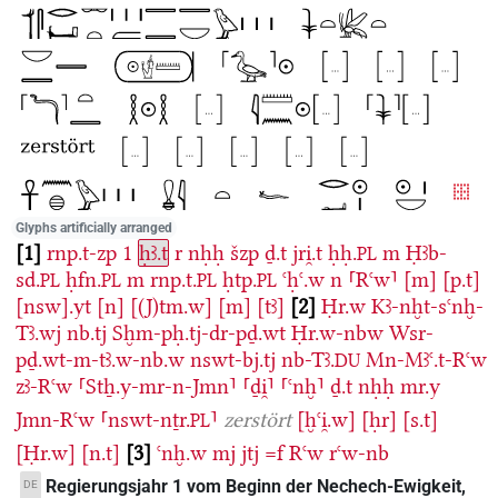
Glyphs artificially arranged
1
rnp.t-zp
1
ḥꜣ.t
r
nḥḥ
šzp
ḏ.t
jri̯.t
ḥḥ.
m
Ḥꜣb-
PL
sd.
ḥfn.
m
rnp.t.
ḥtp.
ꜥḥꜥ.w
n
⸢Rꜥw⸣
[m]
[p.t]
PL
PL
PL
PL
[nsw].yt
[n]
[(J)tm.w]
[m]
[tꜣ]
2
Ḥr.w
Kꜣ-nḫt-sꜥnḫ-
Tꜣ.wj
nb.tj
Sḫm-pḥ.tj-dr-pḏ.wt
Ḥr.w-nbw
Wsr-
pḏ.wt-m-tꜣ.w-nb.w
nswt-bj.tj
nb-Tꜣ.
Mn-Mꜣꜥ.t-Rꜥw
DU
zꜣ-Rꜥw
⸢Stẖ.y-mr-n-Jmn⸣
⸢ḏi̯⸣
⸢ꜥnḫ⸣
ḏ.t
nḥḥ
mr.y
Jmn-Rꜥw
⸢nswt-nṯr.
⸣
zerstört
[ḫꜥi̯.w]
[ḥr]
[s.t]
PL
[Ḥr.w]
[n.t]
3
ꜥnḫ.w
mj
jtj
=f
Rꜥw
rꜥw-nb
Regierungsjahr 1 vom Beginn der Nechech-Ewigkeit,
DE