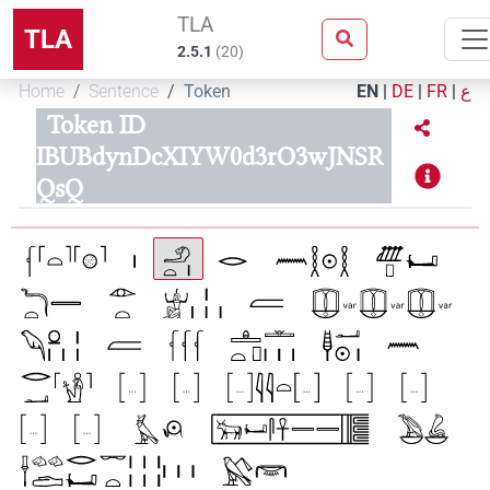
TLA
TLA
2.5.1
(
20
)
Home
Sentence
Token
EN
|
DE
|
FR
|
ع
Token ID
IBUBdynDcXIYW0d3rO3wJNSR
QsQ