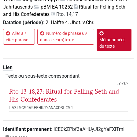
Jahrtausends
pBM EA 10252
Ritual for Felling Seth
and His Confederates
Rto. 14,17
Datation (période)
:
2. Hälfte 4. Jhdt. v.Chr.
Aller à /
Numéro de phrase 69
citer phrase
dans le co(n)texte
Métadonnées
du texte
Lien
Texte ou sous-texte correspondant
Texte
Rto 13-18,27: Ritual for Felling Seth and
His Confederates
LA3L5GS4V5EEHKJYANAXD3LC54
Identifiant permanent
:
ICECkZPbf3aAHUyJl2gYaFXlTmI