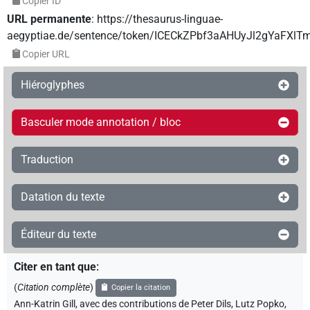
Copier ID
URL permanente
:
https://thesaurus-linguae-
aegyptiae.de/sentence/token/ICECkZPbf3aAHUyJl2gYaFXlTm
Copier URL
Hiéroglyphes
Basculer mode annotation / bloc
Traduction
Datation du texte
Éditeur du texte
Citer en tant que
:
(
Citation complète
)
Copier la citation
Ann-Katrin Gill
,
avec des contributions de
Peter Dils
,
Lutz Popko
,