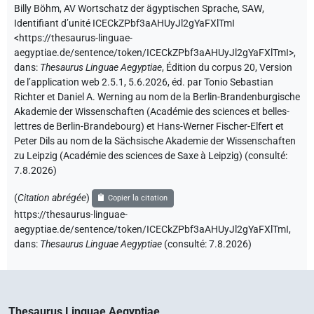
Billy Böhm
,
AV Wortschatz der ägyptischen Sprache, SAW
,
Identifiant d’unité ICECkZPbf3aAHUyJl2gYaFXlTmI
<https://thesaurus-linguae-
aegyptiae.de/sentence/token/ICECkZPbf3aAHUyJl2gYaFXlTmI>
,
dans
:
Thesaurus Linguae Aegyptiae
,
Édition du corpus 20, Version
de l’application web 2.5.1, 5.6.2026, éd. par Tonio Sebastian
Richter et Daniel A. Werning au nom de la Berlin-Brandenburgische
Akademie der Wissenschaften (Académie des sciences et belles-
lettres de Berlin-Brandebourg) et Hans-Werner Fischer-Elfert et
Peter Dils au nom de la Sächsische Akademie der Wissenschaften
zu Leipzig (Académie des sciences de Saxe à Leipzig) (consulté:
7.8.2026
)
(
Citation abrégée
)
Copier la citation
https://thesaurus-linguae-
aegyptiae.de/sentence/token/ICECkZPbf3aAHUyJl2gYaFXlTmI,
dans
:
Thesaurus Linguae Aegyptiae
(
consulté
:
7.8.2026
)
Thesaurus Linguae Aegyptiae