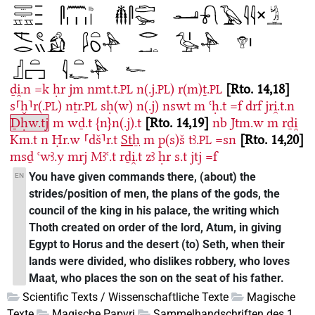
ḏi̯.n
=k
ḥr
jm
nmt.t.
n(.j.
)
r(m)ṯ.
Rto. 14,18
PL
PL
PL
s⸢ḫ⸣r(.
)
nṯr.
sḥ(w)
n(.j)
nswt
m
ꜥḥ.t
=f
drf
jri̯.t.n
PL
PL
Ḏḥw.tj
m
wḏ.t
{n}n(.j).t
Rto. 14,19
nb
Jtm.w
m
rḏi̯
Km.t
n
Ḥr.w
⸢dš⸣r.t
Stẖ
m
p(s)š
tꜣ.
=sn
Rto. 14,20
PL
msḏ
ꜥwꜣ.y
mrj
Mꜣꜥ.t
rḏi̯.t
zꜣ
ḥr
s.t
jtj
=f
You have given commands there, (about) the
EN
strides/position of men, the plans of the gods, the
council of the king in his palace, the writing which
Thoth created on order of the lord, Atum, in giving
Egypt to Horus and the desert (to) Seth, when their
lands were divided, who dislikes robbery, who loves
Maat, who places the son on the seat of his father.
Scientific Texts / Wissenschaftliche Texte
Magische
Texte
Magische Papyri
Sammelhandschriften des 1.