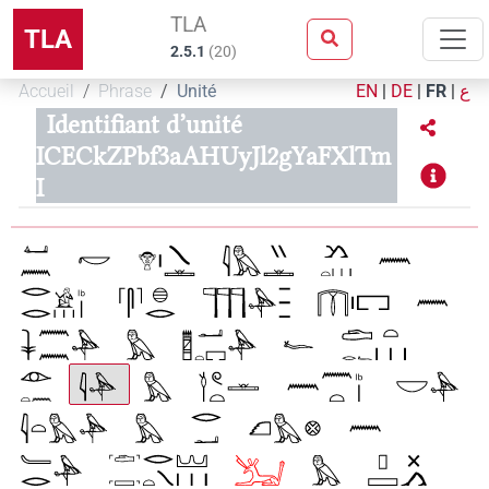
TLA
TLA
2.5.1
(
20
)
Accueil
Phrase
Unité
EN
|
DE
|
FR
|
ع
Identifiant d’unité
ICECkZPbf3aAHUyJl2gYaFXlTm
I