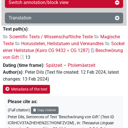
Switch annotation/block view
Translation
Text path(s)
:
Scientific Texts / Wissenschaftliche Texte
Magische
Texte
Horusstelen, Heilstatuen und Verwandtes
Sockel
einer Heilstatue (Kairo CG 9432 = CG 1287)
Beschwörung
von Gift
13
Dating (time frame)
:
Spätzeit
–
Ptolemäerzeit
Author(s)
:
Peter Dils
(
Text file created
:
12 Feb 2024
,
latest
changes
:
13 Feb 2024
)
Metadata of the text
Please cite as
:
(
Full citation
)
Copy citation
Peter Dils
,
Sentences of Text "Beschwörung von Gift" (Text ID
ICRHCV3TAZHEHENZC7HONFZV2M)
,
in
:
Thesaurus Linguae