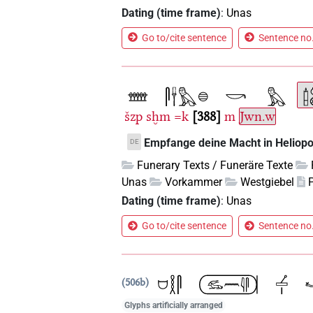
Dating (time frame)
:
Unas
Go to/cite sentence
Sentence no.
šzp
sḫm
=k
388
m
Jwn.w
Empfange deine Macht in Heliopol
DE
Funerary Texts / Funeräre Texte
Unas
Vorkammer
Westgiebel
Dating (time frame)
:
Unas
Go to/cite sentence
Sentence no.
506b
Glyphs artificially arranged