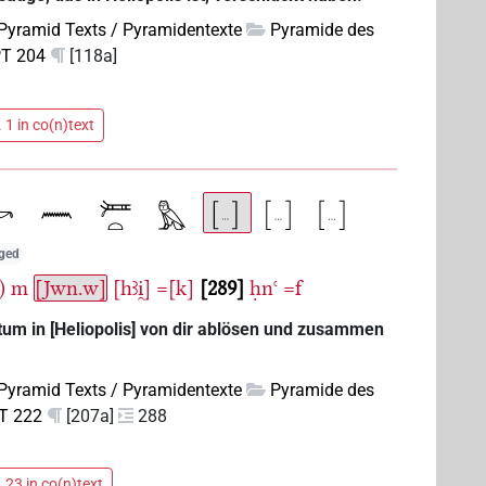
Pyramid Texts / Pyramidentexte
Pyramide des
T 204
[118a]
 1 in co(n)text
nged
)
m
[Jwn.w]
[hꜣi̯]
=[k]
289
ḥnꜥ
=f
tum in [Heliopolis] von dir ablösen und zusammen
Pyramid Texts / Pyramidentexte
Pyramide des
T 222
[207a]
288
 23 in co(n)text