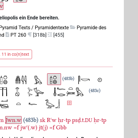
.w
liopolis ein Ende bereiten.
Pyramid Texts / Pyramidentexte
Pyramide des
nd
PT 260
[318b]
[455]
 11 in co(n)text
483b
483c
m
Jwn.w
483b
sk
Rꜥw
ḥr-tp
psḏ.t.
ḥr-tp
DU
sn.nw
=f
jwꜥ(.w)
jt(j)
=f
Gbb