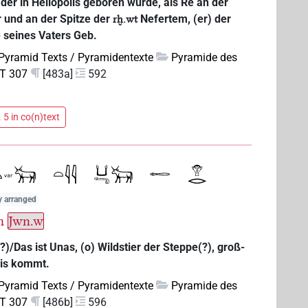
, der in Heliopolis geboren wurde, als Re an der
 und an der Spitze der
Nefertem, (er) der
rḫ.wt
e seines Vaters Geb.
Pyramid Texts / Pyramidentexte
Pyramide des
T 307
[483a]
592
 5 in co(n)text
ly arranged
m
Jwn.w
?)/Das ist Unas, (o) Wildstier der Steppe(?), groß-
olis kommt.
Pyramid Texts / Pyramidentexte
Pyramide des
T 307
[486b]
596