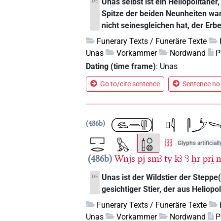
Unas selbst ist ein Heliopolitaner
DE
Spitze der beiden Neunheiten war
nicht seinesgleichen hat, der Erb
Funerary Texts / Funeräre Texte
Unas
Vorkammer
Nordwand
P
Dating (time frame)
:
Unas
Go to/cite sentence
Sentence no.
486b
Glyphs artificial
486b
Wnjs
pj
smꜣ
ty
kꜣ
ꜥꜣ
ḥr
pri̯
Unas ist der Wildstier der Steppe(
DE
gesichtiger Stier, der aus Heliop
Funerary Texts / Funeräre Texte
Unas
Vorkammer
Nordwand
P