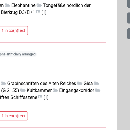
en
Elephantine
Tongefäße nördlich der
Bierkrug D3/El/1
[1]
 1 in co(n)text
phs artificially arranged
.
Grabinschriften des Alten Reiches
Gisa
t (G 2155)
Kultkammer
Eingangskorridor
iften Schiffsszene
[1]
 1 in co(n)text