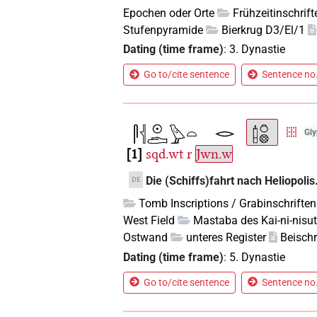
Epochen oder Orte
Frühzeitinschrift
Stufenpyramide
Bierkrug D3/El/1
Dating (time frame)
:
3. Dynastie
Go to/cite sentence
Sentence no.
Gly
1
sqd.wt
r
Jwn.w
Die (Schiffs)fahrt nach Heliopolis
DE
Tomb Inscriptions / Grabinschriften
West Field
Mastaba des Kai-ni-nisu
Ostwand
unteres Register
Beischr
Dating (time frame)
:
5. Dynastie
Go to/cite sentence
Sentence no.