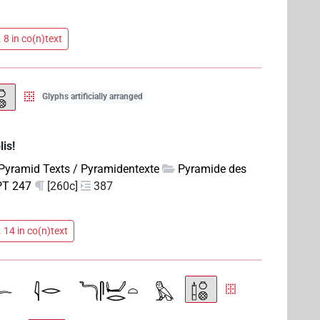
 8 in co(n)text
Glyphs artificially arranged
is!
Pyramid Texts / Pyramidentexte
Pyramide des
PT 247
[260c]
387
 14 in co(n)text