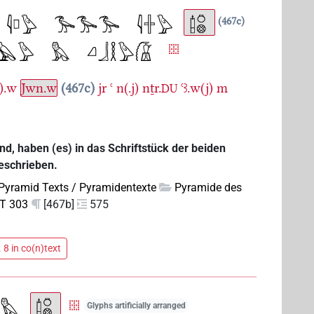
467c
j).w
Jwn.w
467c
jr
ꜥ
n(.j)
nṯr.
ꜥꜣ.w(j)
m
DU
sind, haben (es) in das Schriftstück der beiden
eschrieben.
Pyramid Texts / Pyramidentexte
Pyramide des
T 303
[467b]
575
 8 in co(n)text
Glyphs artificially arranged