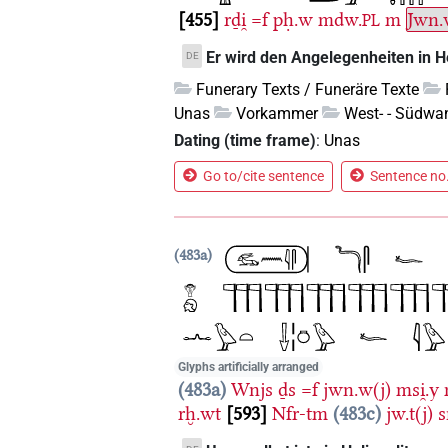
455
rḏi̯
=f
pḥ.w
mdw.
m
Jwn
PL
Er wird den Angelegenheiten in He
DE
Funerary Texts / Funeräre Texte
Unas
Vorkammer
West- - Südwa
Dating (time frame)
:
Unas
Go to/cite sentence
Sentence no.
483a
Glyphs artificially arranged
483a
Wnjs
ḏs
=f
jwn.w(j)
msi̯.y
rḫ.wt
593
Nfr-tm
483c
jw.t(j)