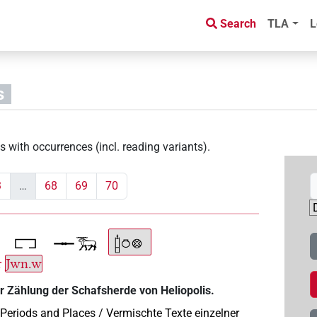
Search
TLA
L
s
s with occurrences (incl. reading variants)
.
3
…
68
69
70
r
Jwn.w
er Zählung der Schafsherde von Heliopolis.
 Periods and Places / Vermischte Texte einzelner