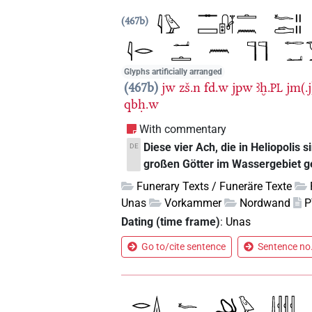
467b
Glyphs artificially arranged
467b
jw
zš.n
fd.w
jpw
ꜣḫ.
jm(.
PL
qbḥ.w
With commentary
Diese vier Ach, die in Heliopolis 
DE
großen Götter im Wassergebiet g
Funerary Texts / Funeräre Texte
Unas
Vorkammer
Nordwand
P
Dating (time frame)
:
Unas
Go to/cite sentence
Sentence no.