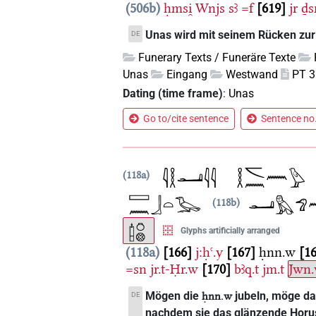
506b
ḥmsi̯
Wnjs
sꜣ
=f
619
jr
ḏsr
Unas wird mit seinem Rücken zur '
DE
Funerary Texts / Funeräre Texte
Unas
Eingang
Westwand
PT 
Dating (time frame)
:
Unas
Go to/cite sentence
Sentence no.
118a
118b
Glyphs artificially arranged
118a
166
j:ḥꜥ.y
167
ḥnn.w
1
=sn
jr.t-Ḥr.w
170
bꜣq.t
jm.t
Jwn
Mögen die
jubeln, möge das 
DE
ḥnn.w
nachdem sie das glänzende Horusa