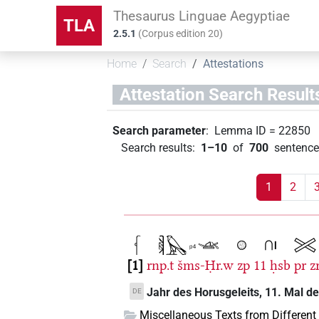
Thesaurus Linguae Aegyptiae
TLA
2.5.1
(
Corpus edition
20
)
Home
Search
Attestations
Attestation Search Result
Search parameter
:
Lemma ID
=
22850
Search results
:
1–10
of
700
sentence
1
2
1
rnp.t
šms-Ḥr.w
zp
11
ḥsb
pr
z
Jahr des Horusgeleits, 11. Mal d
DE
Miscellaneous Texts from Different