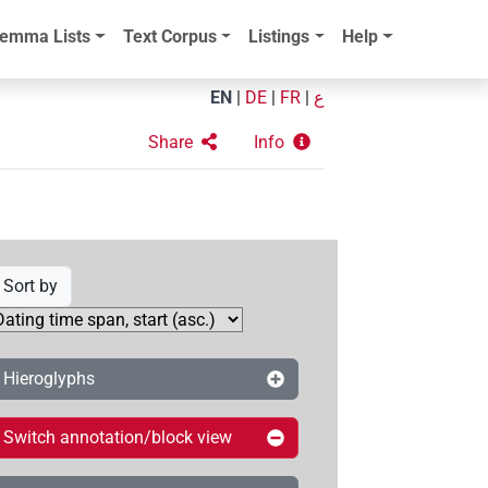
emma Lists
Text Corpus
Listings
Help
EN
|
DE
|
FR
|
ع
Share
Info
Sort by
Hieroglyphs
Switch annotation/block view