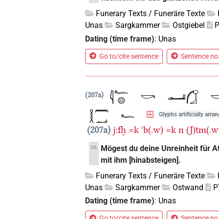
Funerary Texts / Funeräre Texte
Unas
Sargkammer
Ostgiebel
P
Dating (time frame)
:
Unas
Go to/cite sentence
Sentence no.
207a
Glyphs artificially arra
207a
j:fḫ
=k
ꜥb(.w)
=k
n
(J)tm(.w
Mögest du deine Unreinheit für A
DE
mit ihm [hinabsteigen].
Funerary Texts / Funeräre Texte
Unas
Sargkammer
Ostwand
P
Dating (time frame)
:
Unas
Go to/cite sentence
Sentence no.