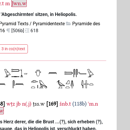
.t
m
Jwn.w
Abgeschirmten' sitzen, in Heliopolis.
Pyramid Texts / Pyramidentexte
Pyramide des
316
[506b]
618
 3 in co(n)text
68
wṯz
jb
n(.j)
ṯss.w
169
šnb.t
118b
ꜥm.n
.w
Herz derer, die die Brust ...(?), sich erheben (?),
uge, das in Heliopolis ist, verschluckt haben.