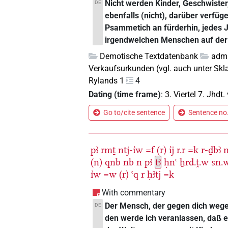
Nicht werden Kinder, Geschwister,
DE
ebenfalls (nicht), darüber verfü
Psammetich an fürderhin, jedes 
irgendwelchen Menschen auf der
Demotische Textdatenbank
admi
Verkaufsurkunden (vgl. auch unter Sk
Rylands 1
4
Dating (time frame)
:
3. Viertel 7. Jhdt. 
Go to/cite sentence
Sentence no.
pꜣ
rmṯ
ntj-ı͗w
=f
(r)
ı͗j
r.r
=k
r-ḏbꜣ
n
(n)
qnb
nb
n
pꜣ
tꜣ
ḥnꜥ
ẖrd.ṱ.w
sn.
ı͗w
=w
(r)
ꜥq
r
ḥꜣtj
=k
With commentary
Der Mensch, der gegen dich wege
DE
den werde ich veranlassen, daß er 