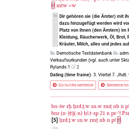
tꜣ
mtw
=w
Dir gehören sie (die Ämter) mit 
DE
dazu hinzugefügt werden wird vo
Platz von ihnen (den Ämtern) im 
Kleidung, Räucherwerk, Öl, Brot, R
Kräuter, Milch, alles und jedes au
Demotische Textdatenbank
admi
Verkaufsurkunden (vgl. auch unter Sk
Rylands 1
2
Dating (time frame)
:
3. Viertel 7. Jhdt. 
Go to/cite sentence
Sentence no.
bn-ı͗w
rḫ
ẖrd.ṱ.w
sn.w
rmṯ
nb
n
p
bnr
(n-)ṯꜣj(-n)
ḥꜣ.t-sp
21
n
pr-ꜥꜣ
Ps
5
ẖrd.ṱ.w
sn.w
rmṯ
nb
n
pꜣ
tꜣ