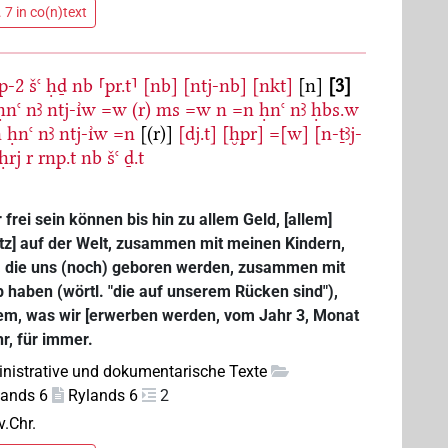
 7 in co(n)text
p-2
šꜥ
ḥḏ
nb
⸢pr.t⸣
[nb]
[ntj-nb]
[nkt]
[n]
3
ḥnꜥ
nꜣ
ntj-ı͗w
=w
(r)
ms
=w
n
=n
ḥnꜥ
nꜣ
ḥbs.w
n
ḥnꜥ
nꜣ
ntj-ı͗w
=n
[(r)]
[dj.t]
[ḫpr]
=[w]
[n-ṯꜣj-
ḥrj
r
rnp.t
nb
šꜥ
ḏ.t
frei sein können bis hin zu allem Geld, [allem]
itz] auf der Welt, zusammen mit meinen Kindern,
n, die uns (noch) geboren werden, zusammen mit
b haben (wörtl. "die auf unserem Rücken sind"),
dem, was wir [erwerben werden, vom Jahr 3, Monat
hr, für immer.
nistrative und dokumentarische Texte
lands 6
Rylands 6
2
v.Chr.