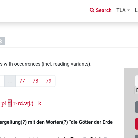
Search
TLA
L
s
s with occurrences (incl. reading variants)
.
3
…
77
78
79
n
pꜣ
tꜣ
r-rd.wj.ṱ
=k
rgeltung(?) mit den Worten(?) "die Götter der Erde