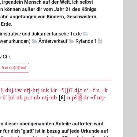
 irgendein Mensch auf der Welt, ich selbst
gen können außer dir vom Jahr 21 des Königs
Jahr, angefangen von Kindern, Geschwistern,
 Erde.
nistrative und dokumentarische Texte
lavenurkunden)
Ämterverkauf
Rylands 1
v.Chr.
 6 in co(n)text
ꜣj
dnj.t.w
ntj-ḥrj
ı͗nk
ı͗.ı͗r
=⸮(j)?
dj.t
nꜥ
=f
n
=k
w
šꜥ
ḥḏ
nb
pr.t
nb
ntj-nb
6
n
pꜣ
tꜣ
ḏr
=f
ntj-
n dieser obengenannten Anteile auftreten wird,
für dich "glatt" ist in bezug auf jede Urkunde auf