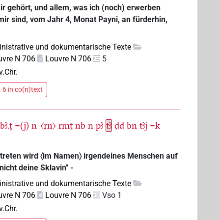
r gehört, und allem, was ich (noch) erwerben
mir sind, vom Jahr 4, Monat Payni, an fürderhin,
nistrative und dokumentarische Texte
uvre N 706
Louvre N 706
5
v.Chr.
 6 in co(n)text
bꜣ.ṱ
=(j)
n-〈rn〉
rmṯ
nb
n
pꜣ
tꜣ
ḏd
bn
tꜣj
=k
treten wird 〈im Namen〉 irgendeines Menschen auf
 nicht deine Sklavin" -
nistrative und dokumentarische Texte
uvre N 706
Louvre N 706
Vso 1
v.Chr.