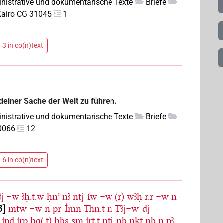
nistrative und dokumentarische Texte
Briefe
Kairo CG 31045
1
 3 in co(n)text
deiner Sache der Welt zu führen.
nistrative und dokumentarische Texte
Briefe
0066
12
 6 in co(n)text
ꜣj
=w
ꜣḫ.t.w
ḥnꜥ
nꜣ
ntj-ı͗w
=w
(r)
wꜣḥ
r.r
=w
n
3
mtw
=w
n
pr-I͗mn
Thn.t
n
Tꜣj=w-ḏj
ı͗pd
ı͗rp
ḥq(.t)
ẖbs
sm
ı͗rt.t
ntj-nb
nkt
nb
n
pꜣ