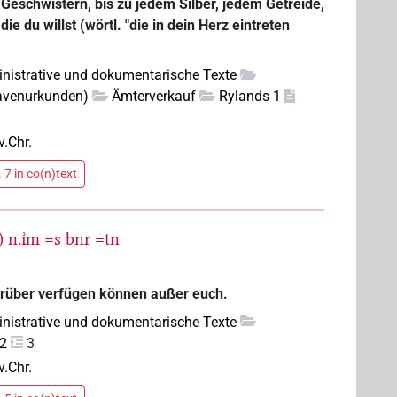
Geschwistern, bis zu jedem Silber, jedem Getreide,
ie du willst (wörtl. "die in dein Herz eintreten
nistrative und dokumentarische Texte
lavenurkunden)
Ämterverkauf
Rylands 1
v.Chr.
 7 in co(n)text
)
n.ı͗m
=s
bnr
=tn
arüber verfügen können außer euch.
nistrative und dokumentarische Texte
 2
3
v.Chr.