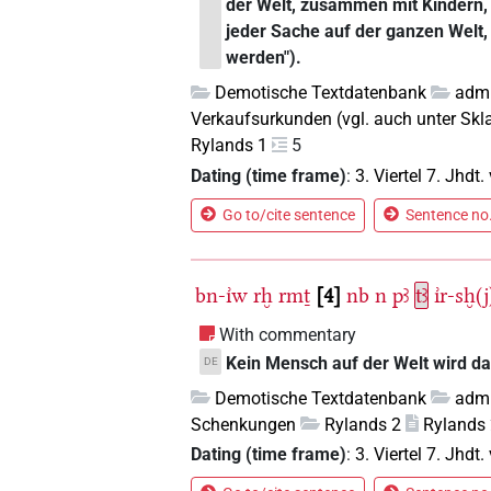
der Welt, zusammen mit Kindern, 
jeder Sache auf der ganzen Welt, d
werden").
Demotische Textdatenbank
admi
Verkaufsurkunden (vgl. auch unter Sk
Rylands 1
5
Dating (time frame)
:
3. Viertel 7. Jhdt. 
Go to/cite sentence
Sentence no.
bn-ı͗w
rḫ
rmṯ
4
nb
n
pꜣ
tꜣ
ı͗r-sḫ(j
With commentary
Kein Mensch auf der Welt wird d
DE
Demotische Textdatenbank
admi
Schenkungen
Rylands 2
Rylands
Dating (time frame)
:
3. Viertel 7. Jhdt. 