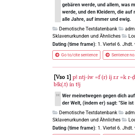
gebären werde, und allem, was mi
werde, und den Kleidern, die auf 
alle Jahre, auf immer und ewig.
Demotische Textdatenbank
admi
Sklavenurkunden und Ähnliches
Lo
Dating (time frame)
:
1. Viertel 6. Jhdt. 
Go to/cite sentence
Sentence no.
Vso 1
pꜣ
ntj-ı͗w
=f
(r)
ı͗j
r.r
=k
r-ḏ
bꜣk(.t)
ı͗n
tꜣj
Wer meinetwegen gegen dich auf
DE
der Welt, (indem er) sagt: "Sie ist
Demotische Textdatenbank
admi
Sklavenurkunden und Ähnliches
Lo
Dating (time frame)
:
1. Viertel 6. Jhdt. 