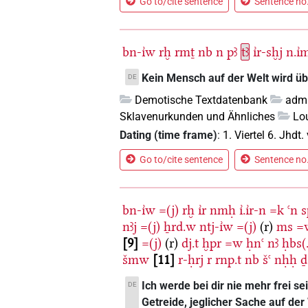
Go to/cite sentence
Sentence no.
bn-ı͗w
rḫ
rmṯ
nb
n
pꜣ
tꜣ
ı͗r-sḫj
n.ı͗
Kein Mensch auf der Welt wird üb
DE
Demotische Textdatenbank
admi
Sklavenurkunden und Ähnliches
Lo
Dating (time frame)
:
1. Viertel 6. Jhdt. 
Go to/cite sentence
Sentence no.
bn-ı͗w
=(j)
rḫ
ı͗r
nmḥ
ı͗.ı͗r-n
=k
ꜥn
s
nꜣj
=(j)
ẖrd.w
ntj-ı͗w
=(j)
(r)
ms
=
9
=(j)
(r)
dj.t
ḫpr
=w
ḥnꜥ
nꜣ
ḥbs(
šmw
11
r-ḥrj
r
rnp.t
nb
šꜥ
nḥḥ
ḏ
Ich werde bei dir nie mehr frei se
DE
Getreide, jeglicher Sache auf de