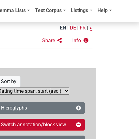
emma Lists
Text Corpus
Listings
Help
EN
|
DE
|
FR
|
ع
Share
Info
Sort by
Hieroglyphs
Switch annotation/block view