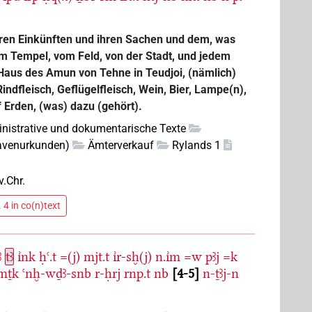
ihren Einkünften und ihren Sachen und dem, was
m Tempel, vom Feld, von der Stadt, und jedem
Haus des Amun von Tehne in Teudjoi, (nämlich)
indfleisch, Geflügelfleisch, Wein, Bier, Lampe(n),
f Erden, (was) dazu (gehört).
nistrative und dokumentarische Texte
lavenurkunden)
Ämterverkauf
Rylands 1
v.Chr.
 4 in co(n)text
ꜣ
tꜣ
ı͗nk
ḥꜥ.t
=(j)
mjt.t
ı͗r-sḫ(j)
n.ı͗m
=w
pꜣj
=k
mṯk
ꜥnḫ-wḏꜣ-snb
r-ḥrj
rnp.t
nb
4-5
n-ṯꜣj-n