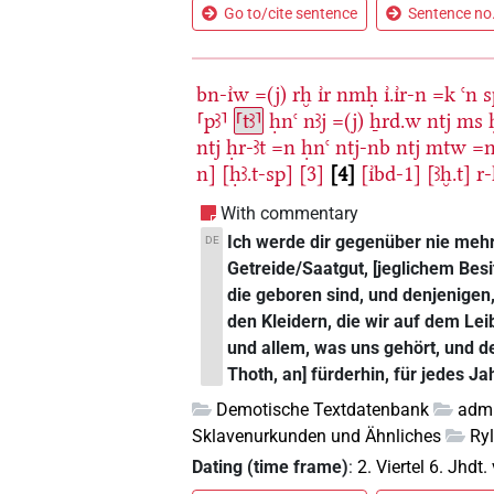
Go to/cite sentence
Sentence no.
bn-ı͗w
=(j)
rḫ
ı͗r
nmḥ
ı͗.ı͗r-n
=k
ꜥn
s
⸢pꜣ⸣
⸢tꜣ⸣
ḥnꜥ
nꜣj
=(j)
ẖrd.w
ntj
ms
ntj
ḥr-ꜣt
=n
ḥnꜥ
ntj-nb
ntj
mtw
=
n]
[ḥꜣ.t-sp]
[3]
4
[ı͗bd-1]
[ꜣḫ.t]
r-
With commentary
Ich werde dir gegenüber nie mehr 
DE
Getreide/Saatgut, [jeglichem Bes
die geboren sind, und denjenige
den Kleidern, die wir auf dem Lei
und allem, was uns gehört, und 
Thoth, an] fürderhin, für jedes Ja
Demotische Textdatenbank
admi
Sklavenurkunden und Ähnliches
Ry
Dating (time frame)
:
2. Viertel 6. Jhdt. 