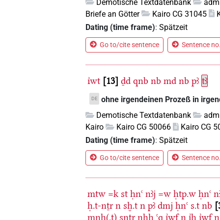
Demotische Textdatenbank
admi
Briefe an Götter
Kairo CG 31045
Dating (time frame)
:
Spätzeit
Go to/cite sentence
Sentence no.
ı͗wt
13
ḏd
qnb
nb
md
nb
pꜣ
tꜣ
ohne irgendeinen Prozeß in irgen
DE
Demotische Textdatenbank
admi
Kairo
Kairo CG 50066
Kairo CG 5
Dating (time frame)
:
Spätzeit
Go to/cite sentence
Sentence no.
mtw
=k
st
ḥnꜥ
nꜣj
=w
ḥtp.w
ḥnꜥ
n
ḥ.t-nṯr
n
sḫ.t
n
pꜣ
dmj
ḥnꜥ
s.t
nb
mnḫ(.t)
snṯr
nḥḥ
ꜥq
ı͗wf
n
ı͗ḥ
ı͗wf
n