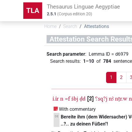
Thesaurus Linguae Aegyptiae
TLA
2.5.1
(
Corpus edition
20
)
Home
Search
Attestations
Attestation Search Result
Search parameter
:
Lemma ID
=
d6979
Search results
:
1–10
of
784
sentence
1
2
ı͗.ı͗r
n
=f
šbj
ḏd
2
⸮sq?j
nꜣ
nṯr.w
With commentary
Bereite ihm (dem Widersacher) Ve
DE
..?.. zu deinen Füßen"!