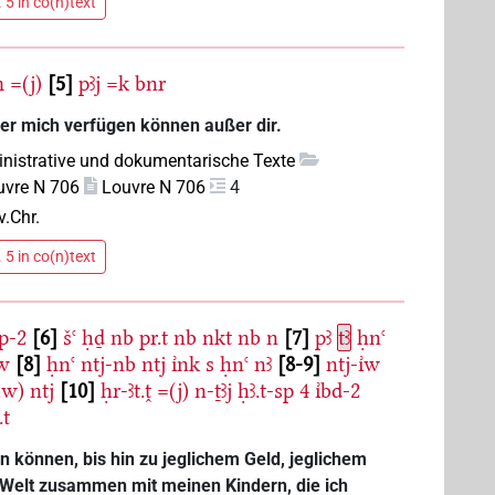
 5 in co(n)text
m
=(j)
5
pꜣj
=k
bnr
er mich verfügen können außer dir.
nistrative und dokumentarische Texte
uvre N 706
Louvre N 706
4
v.Chr.
 5 in co(n)text
p-2
6
šꜥ
ḥḏ
nb
pr.t
nb
nkt
nb
n
7
pꜣ
tꜣ
ḥnꜥ
w
8
ḥnꜥ
ntj-nb
ntj
ı͗nk
s
ḥnꜥ
nꜣ
8-9
ntj-ı͗w
.w)
ntj
10
ḥr-ꜣt.ṱ
=(j)
n-ṯꜣj
ḥꜣ.t-sp
4
ı͗bd-2
.t
in können, bis hin zu jeglichem Geld, jeglichem
r Welt zusammen mit meinen Kindern, die ich