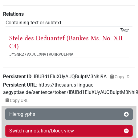
Relations
Containing text or subtext
Text
Stele des Deduantef (Bankes Ms. No. XII
C4)
JYSNR27VXJCCXMVTRQHRPQIPMA
Persistent ID
:
IBUBd1EluXUyAUQBuIptM3Nhi9A
Copy ID
Persistent URL
:
https://thesaurus-linguae-
aegyptiae.de/sentence/token/IBUBd1EluXUyAUQBuIptM3Nhi
Copy URL
Hieroglyphs
Switch annotation/block view