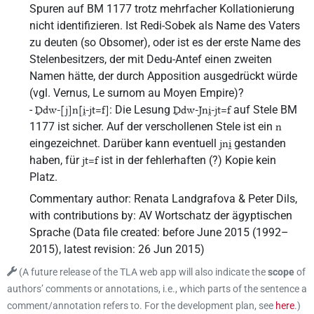
Spuren auf BM 1177 trotz mehrfacher Kollationierung
nicht identifizieren. Ist Redi-Sobek als Name des Vaters
zu deuten (so Obsomer), oder ist es der erste Name des
Stelenbesitzers, der mit Dedu-Antef einen zweiten
Namen hätte, der durch Apposition ausgedrückt würde
(vgl. Vernus, Le surnom au Moyen Empire)?
-
: Die Lesung
auf Stele BM
Ḏdw-[j]n[i̯-jt=f]
Ḏdw-Jni̯-jt=f
1177 ist sicher. Auf der verschollenen Stele ist ein
n
eingezeichnet. Darüber kann eventuell
gestanden
jni̯
haben, für
ist in der fehlerhaften (?) Kopie kein
jt=f
Platz.
Commentary author
:
Renata Landgrafova & Peter Dils
,
with contributions by
:
AV Wortschatz der ägyptischen
Sprache
(
Data file created
:
before June 2015 (1992–
2015)
,
latest revision
:
26 Jun 2015
)
(
A future release of the TLA web app will also indicate the
scope
of
authors’ comments or annotations, i.e., which parts of the sentence a
comment/annotation refers to. For the development plan, see
here
.
)