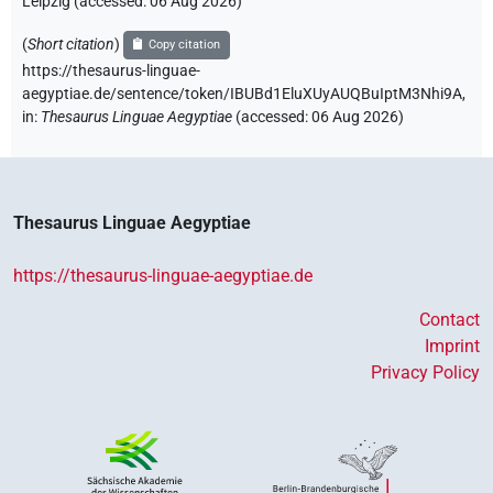
Leipzig (accessed:
06 Aug 2026
)
(
Short citation
)
Copy citation
https://thesaurus-linguae-
aegyptiae.de/sentence/token/IBUBd1EluXUyAUQBuIptM3Nhi9A,
in
:
Thesaurus Linguae Aegyptiae
(
accessed
:
06 Aug 2026
)
Thesaurus Linguae Aegyptiae
https://thesaurus-linguae-aegyptiae.de
Contact
Imprint
Privacy Policy