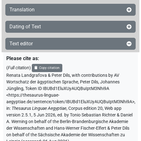
Translation
Dating of Text
Text editor
Please cite as
:
(
Full citation
)
Copy citation
Renata Landgrafova & Peter Dils
,
with contributions by
AV
Wortschatz der ägyptischen Sprache
,
Peter Dils
,
Johannes
Jüngling
,
Token ID IBUBd1EluXUyAUQBuIptM3Nhi9A
<https://thesaurus-linguae-
aegyptiae.de/sentence/token/IBUBd1EluXUyAUQBuIptM3Nhi9A>
,
in
:
Thesaurus Linguae Aegyptiae
,
Corpus edition 20, Web app
version 2.5.1, 5 Jun 2026, ed. by Tonio Sebastian Richter & Daniel
A. Werning on behalf of the Berlin-Brandenburgische Akademie
der Wissenschaften and Hans-Werner Fischer-Elfert & Peter Dils
on behalf of the Sächsische Akademie der Wissenschaften zu