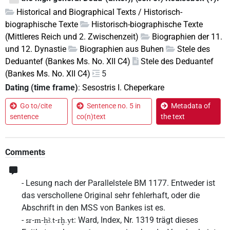
Historical and Biographical Texts / Historisch-
biographische Texte
Historisch-biographische Texte
(Mittleres Reich und 2. Zwischenzeit)
Biographien der 11.
und 12. Dynastie
Biographien aus Buhen
Stele des
Deduantef (Bankes Ms. No. XII C4)
Stele des Deduantef
(Bankes Ms. No. XII C4)
5
Dating (time frame)
:
Sesostris I. Cheperkare
Go to/cite
Sentence no. 5 in
Metadata of
sentence
co(n)text
the text
Comments
- Lesung nach der Parallelstele BM 1177. Entweder ist
das verschollene Original sehr fehlerhaft, oder die
Abschrift in den MSS von Bankes ist es.
-
: Ward, Index, Nr. 1319 trägt dieses
sr-m-ḥꜣ.t-rḫ.yt