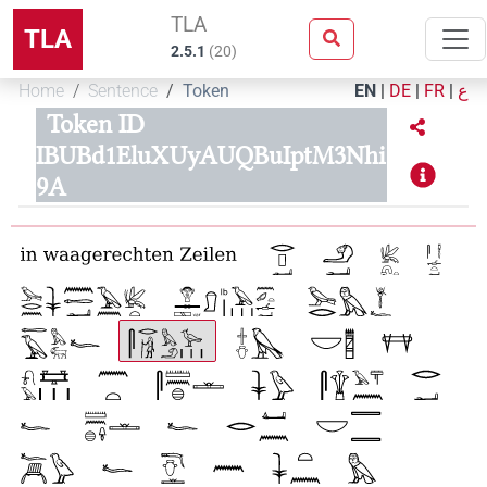
TLA
TLA
2.5.1
(
20
)
Home
Sentence
Token
EN
|
DE
|
FR
|
ع
Token ID
IBUBd1EluXUyAUQBuIptM3Nhi
9A