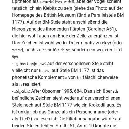
Epitheton als
ein, aber der Vogel scheint
sr-m-ḥꜣ.t-wr.w
tatsächlich ein Kiebitz zu sein (siehe das Photo auf der
Homepage des British Museum für die Parallelstele BM
1177). Auf der BM-Stele steht anschließend die
Hieroglyphe des thronenden Fürsten (Gardiner A51),
die hier wohl auch am Ende der Zeile zu ergänzen ist.
Das Zeichen ist wohl weder Determinativ zu
(oder
rḫ.yt
), noch zu
, sondern ein weiterer Titel
wr.w
sr-m-ḥꜣ.t-rḫ.yt
.
šps
-
: auf der verschollenen Stele steht
jri̯ ḥss.t ḥs{n} sw
vielleicht nur
, auf Stele BM 1177 ist das
ḥs sw
phonetische Komplement
von
fälschlicherweise
z
ḥz
als
realisiert.
n
-
: After Obsomer 1995, 684. Das sich über
Rḏi̯-Sbk
rḏi̯
befindliche Zeichen sieht weder auf der verschollenen
Stele noch auf Stele BM 1177 wie ein Krokodil aus. Es
ist unklar, ob das Ganze als ein Personenname (oder
als Titel?) zu lesen ist. Die Filiationsangabe würde auf
beiden Stelen fehlen. Smith, 51, Anm. 10 konnte die