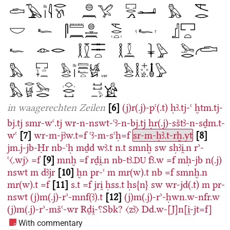
in waagerechten Zeilen
6
(j)r(.j)-pꜥ(.t)
ḥꜣ.tj-ꜥ
ḫtm.tj-
bj.tj
smr-wꜥ.tj
wr-n-nswt-ꜥꜣ-n-bj.tj
ḥr(.j)-sštꜣ-n-sḏm.t-
wꜥ
7
wr-m-jꜣw.t=f
ꜥꜣ-m-sꜥḥ=f
sr-m-ḥꜣ.t-rḫ.yt
8
jm.j-jb-Ḥr
nb-ꜥḥ
mḏd
wꜣ.t
n.t
smnḫ
sw
sḥꜣi̯.n
rʾ-
ꜥ〈.wj〉
=f
9
mnḫ
=f
rḏi̯.n
nb-tꜣ.
fꜣ.w
=f
mḥ-jb
n(.j)
DU
nswt
m
dꜣjr
10
ḫn
pr-ꜥ
m
mr(w).t
nb
=f
smnḫ.n
mr(w).t
=f
11
s.t
=f
jri̯
ḥss.t
ḥs{n}
sw
wr-jd(.t)
m
pr-
nswt
(j)m(.j)-rʾ-mnf(ꜣ).t
12
(j)m(.j)-rʾ-ḥwn.w-nfr.w
(j)m(.j)-rʾ-mšꜥ-wr
Rḏi̯-⸮Sbk?
〈zꜣ〉
Dd.w-[J]n[i̯-jt=f]
With commentary