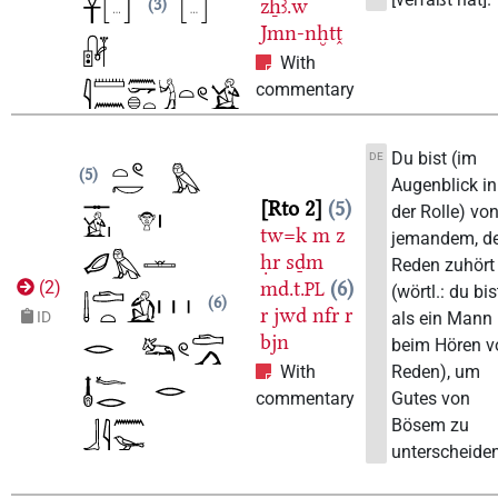
zẖꜣ.w
3
Jmn-nḫtṱ
With
commentary
Du bist (im
DE
5
Augenblick in
Rto 2
5
der Rolle) vo
tw=k
m
z
jemandem, d
ḥr
sḏm
Reden zuhört
md.t.
6
(
2
)
PL
(wörtl.: du bis
6
r
jwd
nfr
r
als ein Mann
ID
bjn
beim Hören v
Reden), um
With
Gutes von
commentary
Bösem zu
unterscheiden