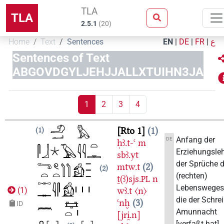
TLA
TLA
2.5.1
(
20
)
Home
Text
Sentences
EN
|
DE
|
FR
|
ع
Sentences of Text
ABGOVDGYLJEHJJALLXTUIHN3JA
1
2
3
4
Rto 1
1
1
Anfang der
DE
ḥꜣ.t-ꜥ
m
Erziehungsleh
sbꜣ.yt
der Sprüche 
mtw.t
2
2
(rechten)
ṯ(ꜣ)sjs.
n
PL
Lebensweges
wꜣ.t
〈n〉
(
1
)
die der Schre
ꜥnḫ
3
ID
Amunnacht
[jri̯.n]
[verfaßt hat].