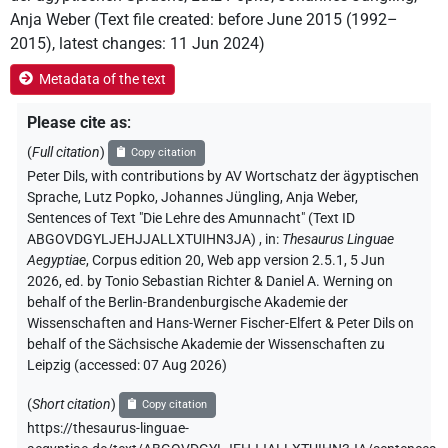
Anja Weber
(
Text file created
:
before June 2015 (1992–
2015)
,
latest changes
:
11 Jun 2024
)
Metadata of the text
Please cite as
:
(
Full citation
)
Copy citation
Peter Dils
,
with contributions by
AV Wortschatz der ägyptischen
Sprache
, Lutz Popko
, Johannes Jüngling
, Anja Weber
,
Sentences of Text "Die Lehre des Amunnacht" (Text ID
ABGOVDGYLJEHJJALLXTUIHN3JA)
,
in
:
Thesaurus Linguae
Aegyptiae
,
Corpus edition 20, Web app version 2.5.1, 5 Jun
2026, ed. by Tonio Sebastian Richter & Daniel A. Werning on
behalf of the Berlin-Brandenburgische Akademie der
Wissenschaften and Hans-Werner Fischer-Elfert & Peter Dils on
behalf of the Sächsische Akademie der Wissenschaften zu
Leipzig (accessed:
07 Aug 2026
)
(
Short citation
)
Copy citation
https://thesaurus-linguae-