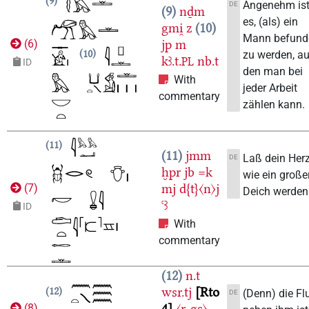
9
Angenehm is
DE
9
nḏm
es, (als) ein
gmi̯
z
10
Mann befund
jp
m
(
6
)
10
zu werden, au
kꜣ.t.
nb.t
PL
ID
den man bei
With
jeder Arbeit
commentary
zählen kann.
11
11
jmm
Laß dein Her
DE
ḫpr
jb
=k
wie ein große
mj
d{t}〈n〉j
(
7
)
Deich werden
ꜥꜣ
ID
With
commentary
12
n.t
wsr.tj
Rto
12
(Denn) die Fl
DE
4
〈r-gs〉
(
8
)