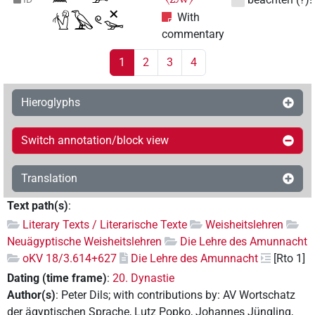
With
commentary
1
2
3
4
Hieroglyphs
Switch annotation/block view
Translation
Text path(s)
:
Literary Texts / Literarische Texte
Weisheitslehren
Neuägyptische Weisheitslehren
Die Lehre des Amunnacht
oKV 18/3.614+627
Die Lehre des Amunnacht
[Rto 1]
Dating (time frame)
:
20. Dynastie
Author(s)
:
Peter Dils
;
with contributions by
:
AV Wortschatz
der ägyptischen Sprache
,
Lutz Popko
,
Johannes Jüngling
,