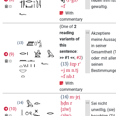
neben ihm ist
=f
gewaltig.
ID
With
commentary
(
One of
2
reading
Akzeptiere
DE
variants of
meine Aussa
13
this
in seiner
sentence
:
Gesamtheit (?
(
9
)
>> #1 <<
,
#2
)
oder: mit alle
ID
13
šzp
rʾ
seinen
=j
m
n.tj
Bestimmunge
=f
nb.t
With
commentary
14
m-jri̯
ḥḏn
r
14
Sei nicht
DE
{zꜣw}
(
10
)
unwillig, (sie)
〈zꜣw〉
beachten (?)!
ID