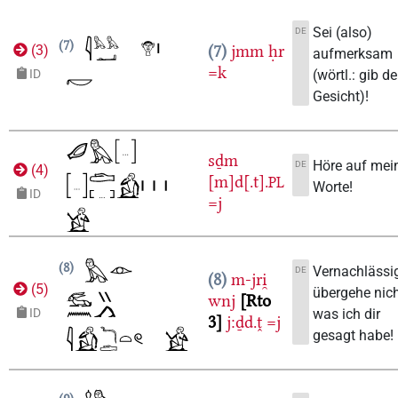
Sei (also)
DE
7
7
jmm
ḥr
(
3
)
aufmerksam
=k
(wörtl.: gib de
ID
Gesicht)!
sḏm
Höre auf mei
DE
(
4
)
[m]d[.t].
PL
Worte!
ID
=j
8
Vernachlässi
DE
8
m-jri̯
(
5
)
übergehe nich
wnj
Rto
was ich dir
ID
3
j:ḏd.ṱ
=j
gesagt habe!