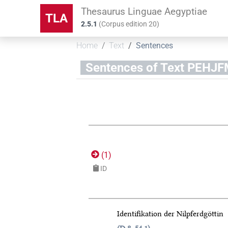
Thesaurus Linguae Aegyptiae
TLA
2.5.1
(
Corpus edition
20
)
Home
Text
Sentences
Sentences of Text PEH
(
1
)
ID
Identifikation der Nilpferdgöttin