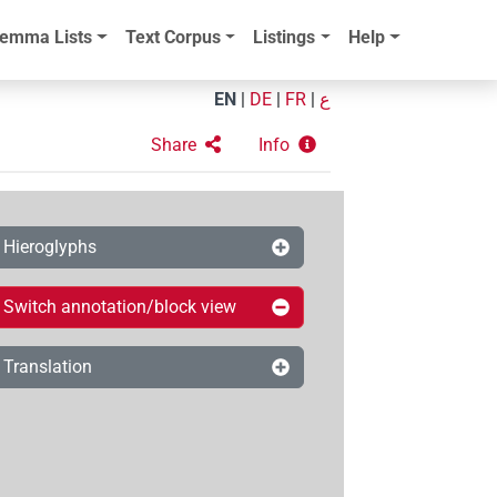
emma Lists
Text Corpus
Listings
Help
EN
|
DE
|
FR
|
ع
Share
Info
Hieroglyphs
Switch annotation/block view
Translation