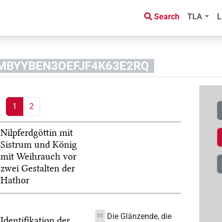
Search
TLA
L
JFMBYYBEN3OEFJF4K63E2RQ
1
2
Nilpferdgöttin mit
Sistrum und König
mit Weihrauch vor
zwei Gestalten der
Hathor
Die Glänzende, die
DE
Identifikation der