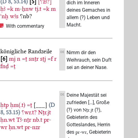
D 8, 53.14
5
[⸮zꜣ?]
dich im Inneren
ḥꜣ
=k
m-ẖnw
tj.t
=k
m
deines Gemaches in
ꜥnḫ
wꜣs
⸮nb?
allem (?) Leben und
Macht.
With commentary
königliche Randzeile
Nimm dir den
DE
6
mj
n
=ṯ
snṯr
sṯj
=f
r
Weihrauch, sein Duft
fnḏ
=ṯ
sei an deiner Nase.
Deine Majestät sei
DE
zufrieden […], Große
ḥtp
ḥm(.t)
=ṯ
[___]
D
(?) von
(?),
Nṯr.jt
8, 53.15
⸮wr.t?
Nṯr.jt
Gebieterin des
ḥn.wt
Tꜣ-nṯr
nb.t
pr-
Gotteslandes, Herrin
wr
ḥn.wt
pr-nzr
des
, Gebieterin
pr-wr