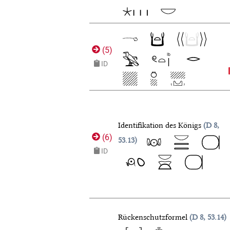
(
5
)
ID
Identifikation des Königs
D 8,
(
6
)
53.13
ID
Rückenschutzformel
D 8, 53.14