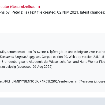
lopator (Gesamtzeitraum)
ons by
:
Peter Dils
(
Text file created
:
02 Nov 2021
,
latest changes
Dils
,
Sentences of Text "N-Szene, Nilpferdgöttin und König vor zwei Hathor
Thesaurus Linguae Aegyptiae
,
Corpus edition 20, Web app version 2.5.1, 5
lin-Brandenburgische Akademie der Wissenschaften and Hans-Werner Fischer
 zu Leipzig (accessed:
06 Aug 2026
)
.de/text/PEHJFMBYYBEN3OEFJF4K63E2RQ/sentences,
in
:
Thesaurus Linguae