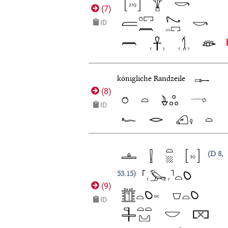
(
7
)
ID
königliche Randzeile
(
8
)
ID
D 8,
53.15
(
9
)
ID