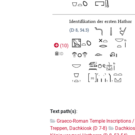
Identifikation der ersten Hathor
D 8, 54.3
(
10
)
ID
Text path(s)
:
Graeco-Roman Temple Inscriptions /
Treppen, Dachkiosk (D 7-8)
Dachkios