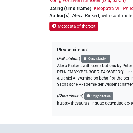
König vor zwei Hathoren (D 8, 53-54)
Dating (time frame)
:
Kleopatra VII. Phi
Author(s)
:
Alexa Rickert
;
with contributi
Metadata of the text
Please cite as
:
(
Full citation
)
Copy citation
Alexa Rickert
,
with contributions by
Peter 
PEHJFMBYYBEN3OEFJF4K63E2RQ)
,
in
:
& Daniel A. Werning on behalf of the Ber
Sächsische Akademie der Wissenschaften
(
Short citation
)
Copy citation
https://thesaurus-linguae-aegyptiae