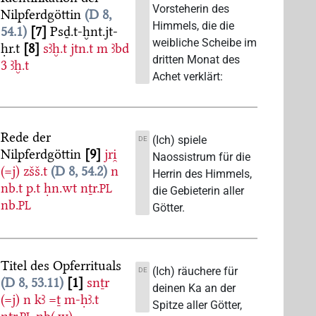
Vorsteherin des
Nilpferdgöttin
D 8,
Himmels, die die
54.1
7
Psḏ.t-ḫnt.jt-
weibliche Scheibe im
ḥr.t
8
sꜣḫ.t
jtn.t
m
ꜣbd
dritten Monat des
3
ꜣḫ.t
Achet verklärt:
Rede der
(Ich) spiele
DE
Nilpferdgöttin
9
jri̯
Naossistrum für die
(=j)
zšš.t
D 8, 54.2
n
Herrin des Himmels,
nb.t
p.t
ḥn.wt
nṯr.
PL
die Gebieterin aller
nb.
PL
Götter.
Titel des Opferrituals
(Ich) räuchere für
DE
D 8, 53.11
1
snṯr
deinen Ka an der
(=j)
n
kꜣ
=ṯ
m-ḥꜣ.t
Spitze aller Götter,