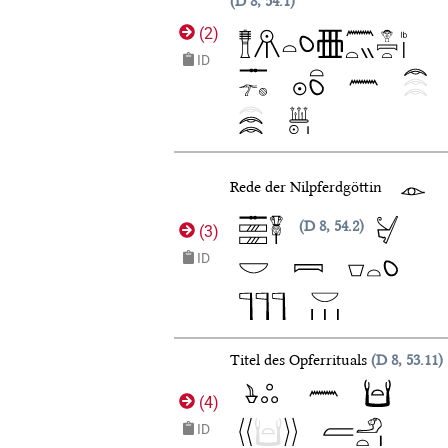
D 8, 54.1
(
2
)
ID
Rede der Nilpferdgöttin
D 8, 54.2
(
3
)
ID
Titel des Opferrituals
D 8, 53.11
(
4
)
ID