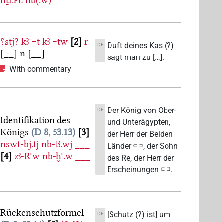
nṯr.
nb(.w)
PL
⸮sṯj?
kꜣ
=ṯ
kꜣ
=tw
2
r
Duft deines Kas (?)
DE
[__]
n
[__]
sagt man zu […].
With commentary
Der König von Ober-
DE
Identifikation des
und Unterägypten,
Königs
D 8, 53.13
3
der Herr der Beiden
nswt-bj.tj
nb-tꜣ.wj
___
Länder 𓍹 𓍺, der Sohn
4
zꜣ-Rꜥw
nb-ḫꜥ.w
___
des Re, der Herr der
Erscheinungen 𓍹 𓍺.
Rückenschutzformel
[Schutz (?) ist] um
DE