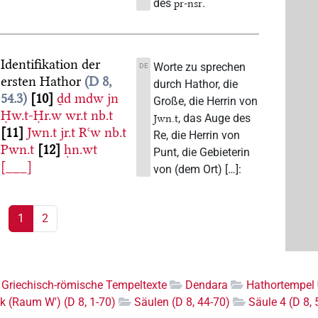
des
.
pr-nsr
Identifikation der
Worte zu sprechen
DE
ersten Hathor
D 8,
durch Hathor, die
54.3
10
ḏd
mdw
jn
Große, die Herrin von
Ḥw.t-Ḥr.w
wr.t
nb.t
, das Auge des
Jwn.t
11
Jwn.t
jr.t
Rꜥw
nb.t
Re, die Herrin von
Pwn.t
12
ḥn.wt
Punt, die Gebieterin
[___]
von (dem Ort) […]:
1
2
 Griechisch-römische Tempeltexte
Dendara
Hathortempel
k (Raum W') (D 8, 1-70)
Säulen (D 8, 44-70)
Säule 4 (D 8, 