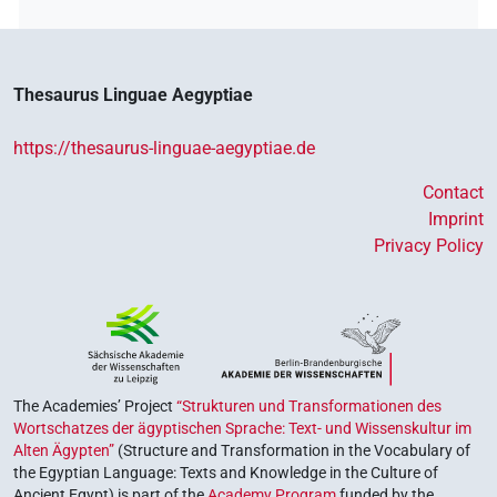
𓀙𓇋𓀀𓏥
| 1×
(
1
)
N.m:sg
𓀙𓇋𓇋[]
| 1×
(
1
)
N.m:pl
Thesaurus Linguae Aegyptiae
𓀙𓏲[]
| 2×
(
1
,
2
)
N.m:pl
https://thesaurus-linguae-aegyptiae.de
𓀙𓏲𓀀𓏥
| 1×
(
1
)
N.m:sg
Contact
Imprint
𓀙𓏲𓀀𓏥𓍘𓇋
| 1×
(
1
)
N.m:pl
Privacy Policy
𓋴𓂋
𓏪
A110
| 1×
(
1
)
N.m:pl
𓋴𓂋
𓏪
US9A21VARA
| 1×
(
1
)
N.m:pl
𓋴𓂋
𓏪
US9A21VARB
| 1×
(
1
)
N.m:pl
The Academies’ Project
“Strukturen und Transformationen des
Wortschatzes der ägyptischen Sprache: Text- und Wissenskultur im
𓋴𓂋⸮𓀀?
Alten Ägypten”
(Structure and Transformation in the Vocabulary of
| 1×
(
1
)
N.m:sg
the Egyptian Language: Texts and Knowledge in the Culture of
Ancient Egypt) is part of the
Academy Program
funded by the