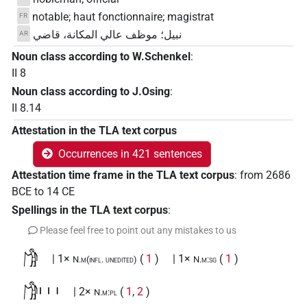
notable; haut fonctionnaire; magistrat
FR
نبيل؛ موظف عالي المكانة، قاضي
AR
Noun class according to W.Schenkel
:
II 8
Noun class according to J.Osing
:
II 8.14
Attestation in the TLA text corpus
Occurrences in 421 sentences
Attestation time frame in the TLA text corpus
:
from
2686
BCE
to
14
CE
Spellings in the TLA text corpus
:
Please feel free to point out any mistakes to us
𓀗
| 1×
(
1
)
| 1×
(
1
)
N.m(infl. unedited)
N.m:sg
𓀗𓏥
| 2×
(
1
,
2
)
N.m:pl