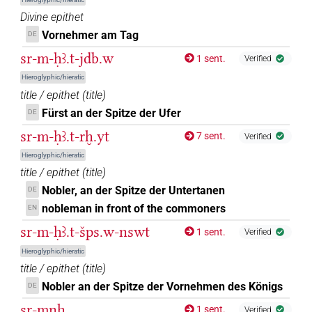
𓋴𓂋𓀙
| 1×
(
1
)
| 10×
(
1
,
2
,
3
,
4
,
5
,
6
,
7
,
N.m:pl
N.m:sg
Divine epithet
8
,
9
,
10
)
Vornehmer am Tag
DE
𓋴𓂋𓀙𓀀
sr-m-ḥꜣ.t-jdb.w
| 2×
(
1
,
2
)
N.m:sg
1 sent.
Verified
Hieroglyphic/hieratic
𓋴𓂋𓀙𓀀𓀀𓀀
| 1×
(
1
)
N.m:pl
title / epithet
(
title
)
Fürst an der Spitze der Ufer
DE
𓋴𓂋𓀙𓀀𓏥
| 2×
(
1
,
2
)
N.m:pl
sr-m-ḥꜣ.t-rḫ.yt
7 sent.
Verified
𓋴𓂋𓀙𓀭
| 1×
(
1
)
Hieroglyphic/hieratic
N.m(infl. unedited)
title / epithet
(
title
)
𓋴𓂋𓀙𓏥
| 1×
(
1
)
Nobler, an der Spitze der Untertanen
DE
N.m:pl
nobleman in front of the commoners
EN
𓋴𓂋𓀚
| 1×
(
1
)
N.m:sg
sr-m-ḥꜣ.t-šps.w-nswt
1 sent.
Verified
𓋴𓂋𓀚𓏥
Hieroglyphic/hieratic
| 1×
(
1
)
N.m:pl:stpr
title / epithet
(
title
)
𓋴𓂋𓅱𓀔𓀀𓏥
Nobler an der Spitze der Vornehmen des Königs
DE
| 2×
(
1
,
2
)
N.m:pl
sr-mnḫ
1 sent.
Verified