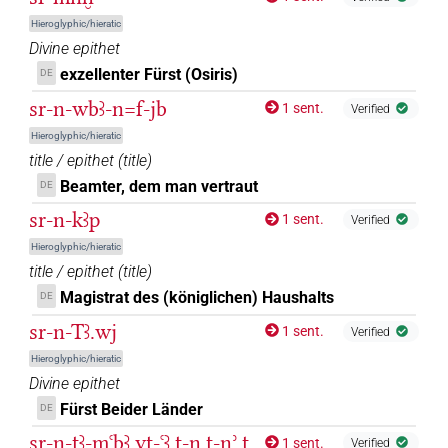
𓋴𓂋𓅱𓀕𓀀𓏥
| 1×
(
1
)
N.m:pl
Hieroglyphic/hieratic
Divine epithet
𓋴𓂋𓅱𓀙
𓀀𓏥
var
| 1×
(
1
)
| 1×
(
1
)
N.m:pl
N.m:sg
exzellenter Fürst (Osiris)
DE
sr-n-wbꜣ-n=f-jb
𓋴𓂋𓅱𓀙𓀀𓏥
1 sent.
Verified
| 12×
(e.g.
1
,
2
,
3
,
4
,
5
,
6
,
7
,
8
,
9
,
10
,
N.m:pl
Hieroglyphic/hieratic
11
)
title / epithet
(
title
)
𓋴𓂋𓅱𓀙𓏪
| 2×
(
1
,
2
)
Beamter, dem man vertraut
DE
N.m:pl
sr-n-kꜣp
1 sent.
Verified
𓋴𓂋𓅱𓀚
var
| 1×
(
1
)
N.m:sg
Hieroglyphic/hieratic
title / epithet
(
title
)
𓋴𓂋𓅱𓀚
𓓆𓓆
var
| 1×
(
1
)
N.m:pl
Magistrat des (königlichen) Haushalts
DE
𓋴𓂋𓅱𓓆𓏪
sr-n-Tꜣ.wj
| 1×
(
1
)
N.m:pl
1 sent.
Verified
Hieroglyphic/hieratic
𓋴𓂋𓇋𓇋𓀙
| 1×
(
1
)
N.m:sg
Divine epithet
Fürst Beider Länder
DE
𓋴𓂋𓏥
| 1×
(
1
)
N.m:pl
sr-n-tꜣ-mꜥbꜣ.yt-ꜥꜣ.t-n.t-nʾ.t
1 sent.
Verified