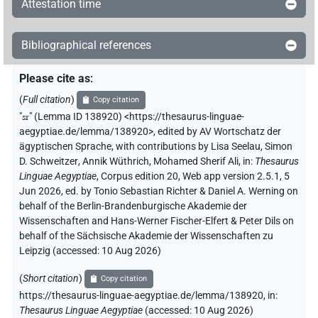
Attestation time
⸮𓊃?⸮𓂋?[]
| 1×
(
1
)
N.m:pl
Bibliographical references
𓀙[]
| 1×
(
1
)
| 2×
(
1
,
2
)
N.m:pl
N.m:sg
Please cite as
:
𓀙[]𓏥
| 1×
(
1
)
N.m:pl
(
Full citation
)
Copy citation
"
sr
"
(Lemma ID 138920) <https://thesaurus-linguae-
𓀙⸮𓀀?
| 1×
(
1
)
aegyptiae.de/lemma/138920>
,
edited by AV Wortschatz der
N.m:sg
ägyptischen Sprache
,
with contributions by
Lisa Seelau
,
Simon
𓀙𓀀𓏥
D. Schweitzer
,
Annik Wüthrich
,
Mohamed Sherif Ali
,
in
:
Thesaurus
| 1×
(
1
)
N.m:sg
Linguae Aegyptiae
,
Corpus edition 20, Web app version 2.5.1, 5
Jun 2026, ed. by Tonio Sebastian Richter & Daniel A. Werning on
𓀙𓅱𓀀𓏥
| 1×
(
1
)
N.m:sg
behalf of the Berlin-Brandenburgische Akademie der
Wissenschaften and Hans-Werner Fischer-Elfert & Peter Dils on
𓀙𓅱𓏥[]
| 1×
(
1
)
N.m:pl
behalf of the Sächsische Akademie der Wissenschaften zu
Leipzig (accessed:
10 Aug 2026
)
𓀙𓇋[]
| 1×
(
1
)
N.m:pl
(
Short citation
)
Copy citation
https://thesaurus-linguae-aegyptiae.de/lemma/138920,
in
:
𓀙𓇋𓀀
| 1×
(
1
)
N.m:sg:stpr
Thesaurus Linguae Aegyptiae
(
accessed
:
10 Aug 2026
)