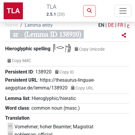
TLA
TLA
2.5.1
(
20
)
Home
Lemma entry
EN
|
DE
|
FR
|
ع
sr
(Lemma ID 138920)
𓋴𓂋𓀙
Hieroglyphic spelling
:
Copy Unicode
Copy MdC
Persistent ID
:
138920
Copy ID
Persistent URL
:
https://thesaurus-linguae-
aegyptiae.de/lemma/138920
Copy URL
Lemma list
:
Hieroglyphic/hieratic
Word class
:
common noun
(
masc.
)
Translation
Vornehmer; hoher Beamter; Magistrat
DE
nobleman; official
EN