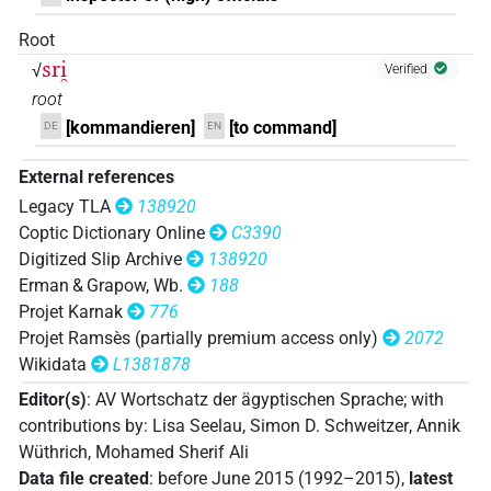
𓓆𓇋𓊹
| 2×
(
1
,
2
)
N.m:sg:stc
Root
𓓆𓏛𓏥
sri̯
√
Verified
| 1×
(
1
)
N.m:pl
root
𓓆𓏤𓀀
| 1×
(
1
)
N.m:sg
[kommandieren]
[to command]
DE
EN
𓓆𓏥
External references
| 1×
(
1
)
| 1×
(
1
)
N.m:pl
N.m:pl:stpr
Legacy TLA
138920
𓓆𓏨
| 1×
(
1
)
N.m:pl
Coptic Dictionary Online
C3390
Digitized Slip Archive
138920
𓓆𓏪
| 6×
(
1
,
2
,
3
,
4
,
5
,
6
)
| 1×
(
1
)
N.m:pl
N.m:sg
Erman & Grapow, Wb.
188
Projet Karnak
776
𓓆𓏲𓀀𓏥
| 1×
(
1
)
N.m:pl
Projet Ramsès (partially premium access only)
2072
Wikidata
L1381878
𓓆𓏲𓀀𓏪
| 1×
(
1
)
N.m:pl
Editor(s)
:
AV Wortschatz der ägyptischen Sprache
;
with
contributions by
:
Lisa Seelau
,
Simon D. Schweitzer
,
Annik
𓓆𓚱𓏪
| 1×
(
1
)
N.m:pl
Wüthrich
,
Mohamed Sherif Ali
Data file created
:
before June 2015 (1992–2015)
,
latest