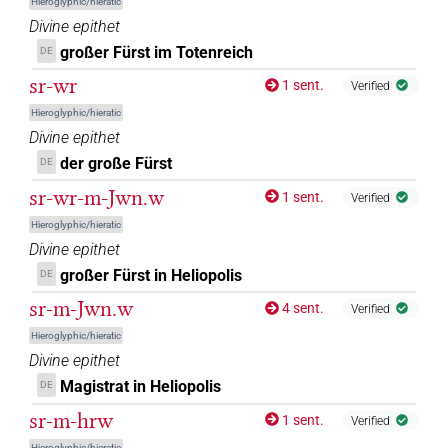
Hieroglyphic/hieratic
𓀙𓏲𓏥
| 1×
(
1
)
Divine epithet
N.m:pl
großer Fürst im Totenreich
DE
𓊃𓂋𓀗
| 1×
(
1
)
N.m:sg
sr-wr
1 sent.
Verified
𓊃𓂋𓀙
Hieroglyphic/hieratic
| 6×
(
1
,
2
,
3
,
4
,
5
,
6
)
N.m:sg
Divine epithet
𓊃𓂋𓀙𓀀
der große Fürst
DE
| 1×
(
1
)
N.m:sg
sr-wr-m-Jwn.w
1 sent.
Verified
𓊃𓂋𓀙𓏪
| 1×
(
1
)
N.m:pl
Hieroglyphic/hieratic
Divine epithet
𓊃𓂋𓓆𓏪
| 1×
(
1
)
N.m:pl
großer Fürst in Heliopolis
DE
sr-m-Jwn.w
𓋴𓂋
4 sent.
Verified
| 1×
(
1
)
N.m:sg
Hieroglyphic/hieratic
𓋴𓂋𓀗
𓀀𓀀𓀀
var
Divine epithet
| 1×
(
1
)
N.m:sg
Magistrat in Heliopolis
DE
𓋴𓂋𓀗𓇋𓇋𓀀𓏥
| 1×
(
1
)
N.m(infl. unedited)
sr-m-hrw
1 sent.
Verified
Hieroglyphic/hieratic