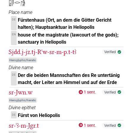
𓉗𓋴𓂋𓀙
𓀙𓇋𔏳𓏥
| 1×
(
1
)
N.m:sg
Place name
𓀙𓏥
| 7×
(
1
,
2
,
3
,
4
,
5
,
6
,
7
)
| 1×
(
1
Fürstenhaus (Ort, an dem die Götter Gericht
N.m:pl
N.m:pl:stpr
DE
halten); Hauptsanktuar in Heliopolis
)
house of the magistrate (lawcourt of the gods);
EN
𓀙𓏨
| 1×
(
1
)
N.m:pl
sanctuary in Heliopolis
Sjdd.j-jz.tj-Rꜥw-sr-m-p.t-tꜣ
Verified
𓀙𓏪
| 1×
(
1
)
| 11×
(
1
,
2
,
3
,
4
,
5
,
6
,
7
,
8
,
9
,
N.m:du
N.m:pl
Hieroglyphic/hieratic
10
,
11
)
| 1×
(
1
)
N.m:pl:stpr
Divine name
𓀙𓏮
Der die beiden Mannschaften des Re untertänig
DE
| 1×
(
1
)
N.m:pl
macht, der Leiter am Himmel und auf der Erde
𓀙𓏲
| 1×
(
1
)
sr-Jwn.w
N.m:pl
1 sent.
Verified
Hieroglyphic/hieratic
𓀙𓏲𓀀
| 5×
(
1
,
2
,
3
,
4
,
5
)
N.m:sg
Divine epithet
Fürst von Heliopolis
DE
𓀙𓏲𓀀𓏥
| 46×
(e.g.
1
,
2
,
3
,
4
,
5
,
6
,
7
,
8
,
9
,
10
,
11
)
N.m:pl
sr-ꜥꜣ-m-Jgr.t
1 sent.
Verified
| 1×
(
1
)
| 1×
(
1
)
N.m:pl:stpr
N.m:sg