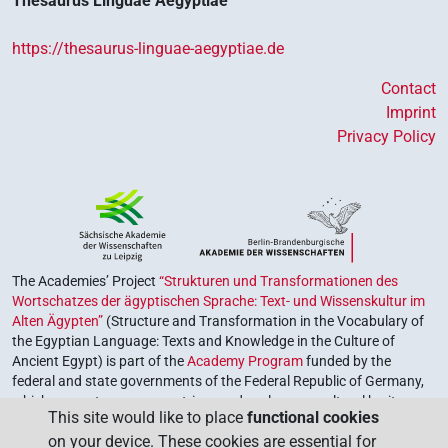
Thesaurus Linguae Aegyptiae
https://thesaurus-linguae-aegyptiae.de
Contact
Imprint
Privacy Policy
The Academies’ Project
“Strukturen und Transformationen des
Wortschatzes der ägyptischen Sprache: Text- und Wissenskultur im
Alten Ägypten”
(Structure and Transformation in the Vocabulary of
the Egyptian Language: Texts and Knowledge in the Culture of
Ancient Egypt) is part of the
Academy Program
funded by the
federal and state governments of the Federal Republic of Germany,
which serves to preserve, retrieve and explore our cultural heritage.
This site would like to place
functional cookies
The program is coordinated by the
Union of the German Academies
on your device. These cookies are essential for
of Sciences and Humanities
.