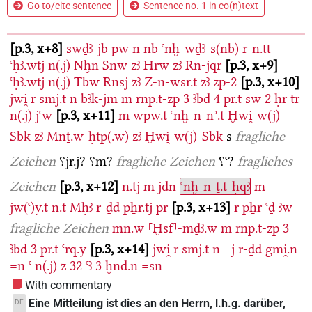
Go to/cite sentence
Sentence no. 1 in co(n)text
p.3, x+8
swḏꜣ-jb
pw
n
nb
ꜥnḫ-wḏꜣ-s(nb)
r-n.tt
ꜥḥꜣ.wtj
n(.j)
Nḫn
Snw
zꜣ
Hrw
zꜣ
Rn-jqr
p.3, x+9
ꜥḥꜣ.wtj
n(.j)
Ṯbw
Rnsj
zꜣ
Z-n-wsr.t
zꜣ
zp-2
p.3, x+10
jwi̯
r
smj.t
n
bꜣk-jm
m
rnp.t-zp
3
ꜣbd
4
pr.t
sw
2
ḥr
tr
n(.j)
jꜥw
p.3, x+11
m
wpw.t
ꜥnḫ-n-nʾ.t
Ḫwi̯-w(j)-
Sbk
zꜣ
Mnṯ.w-ḥtp(.w)
zꜣ
Ḫwi̯-w(j)-Sbk
s
fragliche
Zeichen
⸮jr.j?
⸮m?
fragliche Zeichen
⸮ꜥ?
fragliches
Zeichen
p.3, x+12
n.tj
m
jdn
ꜥnḫ-n-ṯ.t-ḥqꜣ
m
jw(ꜥ)y.t
n.t
Mḥꜣ
r-ḏd
pẖr.tj
pr
p.3, x+13
r
pẖr
ꜥḏ
ꜣw
fragliche Zeichen
mn.w
⸢Ḫsf⸣-mḏꜣ.w
m
rnp.t-zp
3
ꜣbd
3
pr.t
ꜥrq.y
p.3, x+14
jwi̯
r
smj.t
n
=j
r-ḏd
gmi̯.n
=n
ꜥ
n(.j)
z
32
ꜥꜣ
3
ḫnd.n
=sn
With commentary
Eine Mitteilung ist dies an den Herrn, l.h.g. darüber,
DE