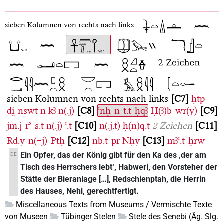
sieben Kolumnen von rechts nach links
sieben Kolumnen von rechts nach links
C7
ḥtp-
ḏi̯-nswt
n
kꜣ
n(.j)
C8
ꜥnḫ-n-ṯ.t-ḥqꜣ
Ḥ(ꜣ)b-wr(y)
C9
jm.j-rʾ-s.t
n(.j)
ꜥ.t
C10
n(.j.t)
ḥ(n)q.t
2 Zeichen
C11
Rḏ.y-n(=j)-Ptḥ
C12
nb.t-pr
Nḥy
C13
mꜣꜥ.t-ḫrw
Ein Opfer, das der König gibt für den Ka des ‚der am
DE
Tisch des Herrschers lebt‘, Habweri, den Vorsteher der
Stätte der Bieranlage […], Redschienptah, die Herrin
des Hauses, Nehi, gerechtfertigt.
Miscellaneous Texts from Museums / Vermischte Texte
von Museen
Tübinger Stelen
Stele des Senebi (Äg. Slg.