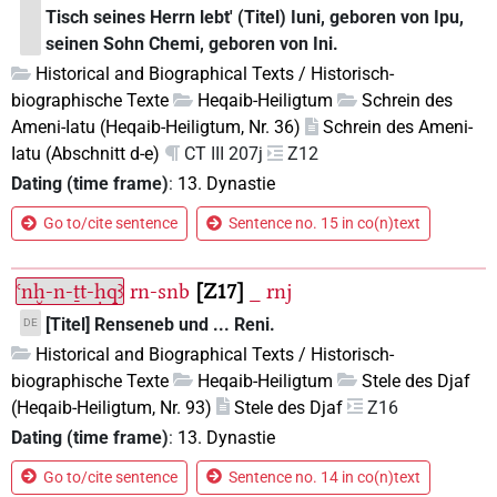
Tisch seines Herrn lebt' (Titel) Iuni, geboren von Ipu,
seinen Sohn Chemi, geboren von Ini.
Historical and Biographical Texts / Historisch-
biographische Texte
Heqaib-Heiligtum
Schrein des
Ameni-Iatu (Heqaib-Heiligtum, Nr. 36)
Schrein des Ameni-
Iatu (Abschnitt d-e)
CT III 207j
Z12
Dating (time frame)
:
13. Dynastie
Go to/cite sentence
Sentence no. 15 in co(n)text
ꜥnḫ-n-ṯt-ḥqꜣ
rn-snb
Z17
_
rnj
[Titel] Renseneb und ... Reni.
DE
Historical and Biographical Texts / Historisch-
biographische Texte
Heqaib-Heiligtum
Stele des Djaf
(Heqaib-Heiligtum, Nr. 93)
Stele des Djaf
Z16
Dating (time frame)
:
13. Dynastie
Go to/cite sentence
Sentence no. 14 in co(n)text