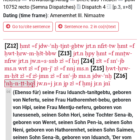
10752 recto (Semna Dispatches)
Dispatch 4
[p.3, x+8]
Dating (time frame)
:
Amenemhet III. Nimaatre
Go to/cite sentence
Sentence no. 2 in co(n)text
Z12
ḥmt
=f
jdw-ꜥnḫ-tjnt-gbtw
jrt.n
nfrt-tw
ḥmt
=f
ḥwt-ḥrw-m-ḥꜣt-bbw
Z13
jrt.n
ḥpy
ḥmt
=f
mnṯw-
nfrw
jrt.n
jw.n=s-snb
zꜣ
=f
ḥrj
Z14
zꜣt
=f
snꜥ-jb
ms.n
wrt
zꜣ
=f
pn-jꜥ
zꜣ
=f
nnj
ms.n
Z15
ḥwt-ḥrw-
m-ḥꜣt
zꜣ
=f
zꜣ-jmn
zꜣ
=f
snꜥ-jb
ms.n
jdw-ꜥnḫ
Z16
ꜥnḫ-n-ṯt-ḥqꜣ
jw.n=j
jr.n
jp
zꜣ
=f
ḫmj
jr.n
jnï
(Ebenso für) seine Frau Iduanch-tanitgebtu, geboren
DE
von Nefertu, seine Frau Hathoremhet-bebu, geboren
von Hipi, seine Frau Mentju-neferu, geboren von
Iunesseneb, seinen Sohn Hori, seine Tochter Sena-ib,
geboren von Weret, seinen Sohn Pen-ia, seinen Sohn
Neni, geboren von Hathoremhet, seinen Sohn Saimen,
seinen Sohn Sena-ib, geboren von Iduanch, 'Der vom