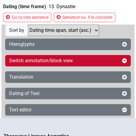
Dating (time frame)
:
13. Dynastie
Go to/cite sentence
Sentence no. 5 in co(n)text
Sort by
Hieroglyphs
Switch annotation/block view
Translation
Dating of Text
Text editor