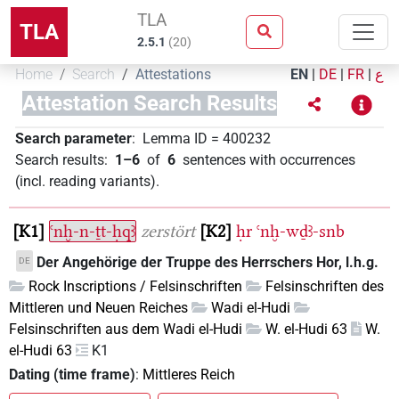
TLA
TLA
2.5.1
(
20
)
Home
Search
Attestations
EN
|
DE
|
FR
|
ع
Attestation Search Results
Search parameter
:
Lemma ID
=
400232
Search results
:
1–6
of
6
sentences with occurrences
(incl. reading variants)
.
K1
ꜥnḫ-n-ṯt-ḥqꜣ
zerstört
K2
ḥr
ꜥnḫ-wḏꜣ-snb
Der Angehörige der Truppe des Herrschers Hor, l.h.g.
DE
Rock Inscriptions / Felsinschriften
Felsinschriften des
Mittleren und Neuen Reiches
Wadi el-Hudi
Felsinschriften aus dem Wadi el-Hudi
W. el-Hudi 63
W.
el-Hudi 63
K1
Dating (time frame)
:
Mittleres Reich