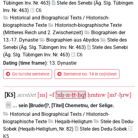
Tübingen Inv. Nr. 463)
Stele des Senebi (Äg. Slg. Tübingen
Inv. Nr. 463)
C6
Historical and Biographical Texts / Historisch-
biographische Texte
Historisch-biographische Texte
(Mittleres Reich und 2. Zwischenzeit)
Biographien der
13.-17. Dynastie
Biographien aus Abydos
Stele des
Senebi (Äg. Slg. Tübingen Inv. Nr. 463)
Stele des Senebi
(Äg. Slg. Tübingen Inv. Nr. 463)
C6
Dating (time frame)
:
13. Dynastie
Go to/cite sentence
Sentence no. 14 in co(n)text
K5
zerstört
[sn]
=f
ꜥnḫ-n-ṯt-ḥqꜣ
ḫmtnw
[mꜣꜥ-ḫrw]
... sein [Bruder]?, [Titel] Chemetnu, der Selige.
DE
Historical and Biographical Texts / Historisch-
biographische Texte
Heqaib-Heiligtum
Stele des Dedu-
Sobek (Heqaib-Heiligtum, Nr. 82)
Stele des Dedu-Sobek
K5