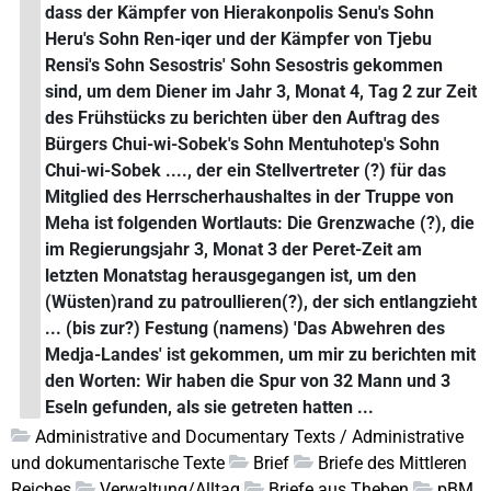
dass der Kämpfer von Hierakonpolis Senu's Sohn
Heru's Sohn Ren-iqer und der Kämpfer von Tjebu
Rensi's Sohn Sesostris' Sohn Sesostris gekommen
sind, um dem Diener im Jahr 3, Monat 4, Tag 2 zur Zeit
des Frühstücks zu berichten über den Auftrag des
Bürgers Chui-wi-Sobek's Sohn Mentuhotep's Sohn
Chui-wi-Sobek ...., der ein Stellvertreter (?) für das
Mitglied des Herrscherhaushaltes in der Truppe von
Meha ist folgenden Wortlauts: Die Grenzwache (?), die
im Regierungsjahr 3, Monat 3 der Peret-Zeit am
letzten Monatstag herausgegangen ist, um den
(Wüsten)rand zu patroullieren(?), der sich entlangzieht
... (bis zur?) Festung (namens) 'Das Abwehren des
Medja-Landes' ist gekommen, um mir zu berichten mit
den Worten: Wir haben die Spur von 32 Mann und 3
Eseln gefunden, als sie getreten hatten ...
Administrative and Documentary Texts / Administrative
und dokumentarische Texte
Brief
Briefe des Mittleren
Reiches
Verwaltung/Alltag
Briefe aus Theben
pBM