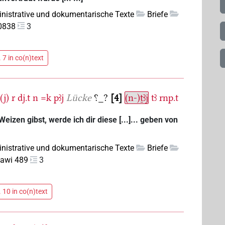
nistrative und dokumentarische Texte
Briefe
0838
3
 7 in co(n)text
(j)
r
dj.t
n
=k
pꜣj
Lücke
⸮_?
4
(n-)ṯꜣj
tꜣ
rnp.t
izen gibst, werde ich dir diese [...]... geben von
nistrative und dokumentarische Texte
Briefe
lawi 489
3
 10 in co(n)text