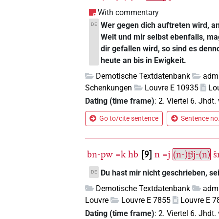
With commentary
Wer gegen dich auftreten wird, 
DE
Welt und mir selbst ebenfalls, ma
dir gefallen wird, so sind es de
heute an bis in Ewigkeit.
Demotische Textdatenbank
admi
Schenkungen
Louvre E 10935
Lo
Dating (time frame)
:
2. Viertel 6. Jhdt. 
Go to/cite sentence
Sentence no.
bn-pw
=k
hb
9
n
=j
(n-)ṯꜣj-(n)
Du hast mir nicht geschrieben, s
DE
Demotische Textdatenbank
admi
Louvre
Louvre E 7855
Louvre E 7
Dating (time frame)
:
2. Viertel 6. Jhdt. 