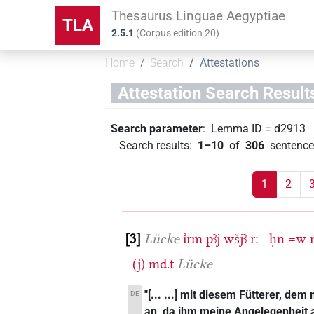
Thesaurus Linguae Aegyptiae
TLA
2.5.1
(
Corpus edition
20
)
Home
Search
Attestations
Attestation Search Result
Search parameter
:
Lemma ID
=
d2913
Search results
:
1–10
of
306
sentence
1
2
3
Lücke
ı͗rm
pꜣj
wšjꜣ
r:_
ḥn
=w
=(j)
md.t
Lücke
"[... ...] mit diesem Fütterer, d
DE
an, da ihm meine Angelegenheit anv