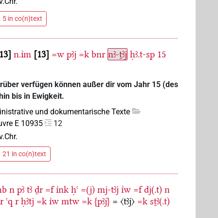
v.Chr.
 5 in co(n)text
13
n.ı͗m
13
=w
pꜣj
=k
bnr
nꜣ-ṯꜣj
ḥꜣ.t-sp
15
arüber verfügen können außer dir vom Jahr 15 (des
in bis in Ewigkeit.
nistrative und dokumentarische Texte
uvre E 10935
12
v.Chr.
 21 in co(n)text
nb
n
pꜣ
tꜣ
ḏr
=f
ı͗nk
ḥꜥ
=(j)
mj-tꜣj
ı͗w
=f
dj(.t)
n
r
ꜥq
r
ḥꜣtj
=k
ı͗w
mtw
=k
{pꜣj}
=
〈tꜣj〉
=k
sṯꜣ(.t)