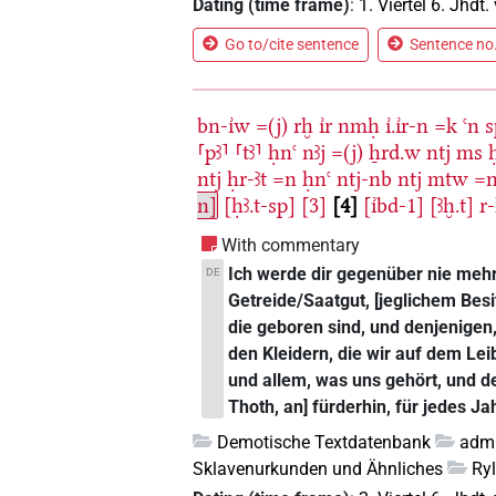
Dating (time frame)
:
1. Viertel 6. Jhdt. 
Go to/cite sentence
Sentence no.
bn-ı͗w
=(j)
rḫ
ı͗r
nmḥ
ı͗.ı͗r-n
=k
ꜥn
s
⸢pꜣ⸣
⸢tꜣ⸣
ḥnꜥ
nꜣj
=(j)
ẖrd.w
ntj
ms
ntj
ḥr-ꜣt
=n
ḥnꜥ
ntj-nb
ntj
mtw
=
n]
[ḥꜣ.t-sp]
[3]
4
[ı͗bd-1]
[ꜣḫ.t]
r
With commentary
Ich werde dir gegenüber nie mehr 
DE
Getreide/Saatgut, [jeglichem Bes
die geboren sind, und denjenige
den Kleidern, die wir auf dem Lei
und allem, was uns gehört, und 
Thoth, an] fürderhin, für jedes Ja
Demotische Textdatenbank
admi
Sklavenurkunden und Ähnliches
Ry