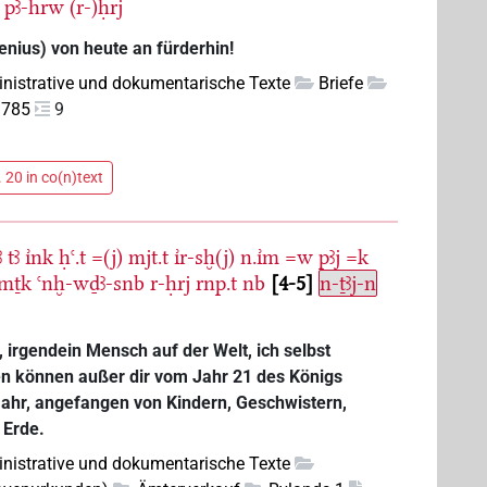
pꜣ-hrw
(r-)ḥrj
nius) von heute an fürderhin!
nistrative und dokumentarische Texte
Briefe
3785
9
 20 in co(n)text
ꜣ
tꜣ
ı͗nk
ḥꜥ.t
=(j)
mjt.t
ı͗r-sḫ(j)
n.ı͗m
=w
pꜣj
=k
mṯk
ꜥnḫ-wḏꜣ-snb
r-ḥrj
rnp.t
nb
4-5
n-ṯꜣj-n
 irgendein Mensch auf der Welt, ich selbst
gen können außer dir vom Jahr 21 des Königs
Jahr, angefangen von Kindern, Geschwistern,
 Erde.
nistrative und dokumentarische Texte