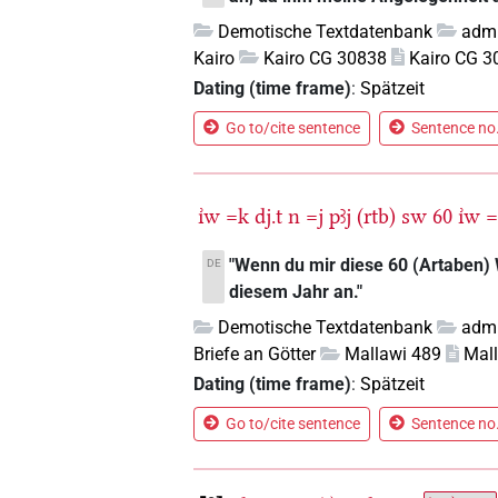
Demotische Textdatenbank
admi
Kairo
Kairo CG 30838
Kairo CG 3
Dating (time frame)
:
Spätzeit
Go to/cite sentence
Sentence no.
ı͗w
=k
dj.t
n
=j
pꜣj
(rtb)
sw
60
ı͗w
=
"Wenn du mir diese 60 (Artaben) We
DE
diesem Jahr an."
Demotische Textdatenbank
admi
Briefe an Götter
Mallawi 489
Mal
Dating (time frame)
:
Spätzeit
Go to/cite sentence
Sentence no.