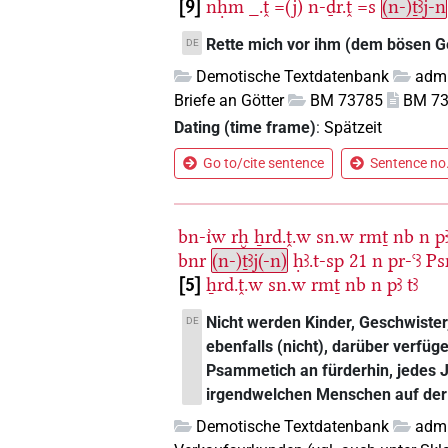
9
nḥm
_.ṱ
=(j)
n-ḏr.ṱ
=s
(n-)ṯꜣj-n
Rette mich vor ihm (dem bösen Ge
DE
Demotische Textdatenbank
admi
Briefe an Götter
BM 73785
BM 7
Dating (time frame)
:
Spätzeit
Go to/cite sentence
Sentence no.
bn-ı͗w
rḫ
ẖrd.ṱ.w
sn.w
rmṯ
nb
n
p
bnr
(n-)ṯꜣj(-n)
ḥꜣ.t-sp
21
n
pr-ꜥꜣ
Ps
5
ẖrd.ṱ.w
sn.w
rmṯ
nb
n
pꜣ
tꜣ
Nicht werden Kinder, Geschwister,
DE
ebenfalls (nicht), darüber verfü
Psammetich an fürderhin, jedes 
irgendwelchen Menschen auf der
Demotische Textdatenbank
admi