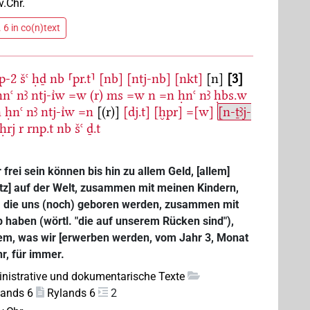
v.Chr.
 6 in co(n)text
p-2
šꜥ
ḥḏ
nb
⸢pr.t⸣
[nb]
[ntj-nb]
[nkt]
[n]
3
ḥnꜥ
nꜣ
ntj-ı͗w
=w
(r)
ms
=w
n
=n
ḥnꜥ
nꜣ
ḥbs.w
n
ḥnꜥ
nꜣ
ntj-ı͗w
=n
[(r)]
[dj.t]
[ḫpr]
=[w]
[n-ṯꜣj-
-ḥrj
r
rnp.t
nb
šꜥ
ḏ.t
frei sein können bis hin zu allem Geld, [allem]
itz] auf der Welt, zusammen mit meinen Kindern,
n, die uns (noch) geboren werden, zusammen mit
b haben (wörtl. "die auf unserem Rücken sind"),
dem, was wir [erwerben werden, vom Jahr 3, Monat
hr, für immer.
nistrative und dokumentarische Texte
lands 6
Rylands 6
2