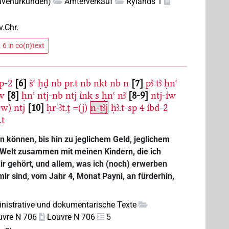
lavenurkunden)
Ämterverkauf
Rylands 1
v.Chr.
 6 in co(n)text
p-2
6
šꜥ
ḥḏ
nb
pr.t
nb
nkt
nb
n
7
pꜣ
tꜣ
ḥnꜥ
w
8
ḥnꜥ
ntj-nb
ntj
ı͗nk
s
ḥnꜥ
nꜣ
8-9
ntj-ı͗w
.w)
ntj
10
ḥr-ꜣt.ṱ
=(j)
n-ṯꜣj
ḥꜣ.t-sp
4
ı͗bd-2
.t
in können, bis hin zu jeglichem Geld, jeglichem
r Welt zusammen mit meinen Kindern, die ich
r gehört, und allem, was ich (noch) erwerben
mir sind, vom Jahr 4, Monat Payni, an fürderhin,
nistrative und dokumentarische Texte
uvre N 706
Louvre N 706
5