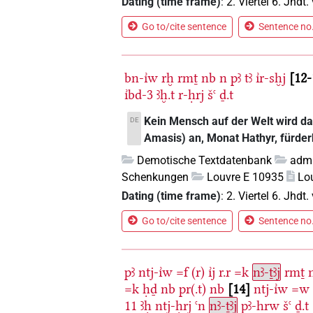
Dating (time frame)
:
2. Viertel 6. Jhdt. 
Go to/cite sentence
Sentence no.
bn-ı͗w
rḫ
rmṯ
nb
n
pꜣ
tꜣ
ı͗r-sḫj
12-
ı͗bd-3
ꜣḫ.t
r-ḥrj
šꜥ
ḏ.t
Kein Mensch auf der Welt wird d
DE
Amasis) an, Monat Hathyr, fürderh
Demotische Textdatenbank
admi
Schenkungen
Louvre E 10935
Lo
Dating (time frame)
:
2. Viertel 6. Jhdt. 
Go to/cite sentence
Sentence no.
pꜣ
ntj-ı͗w
=f
(r)
ı͗j
r.r
=k
nꜣ-ṯꜣj
rmṯ
=k
ḥḏ
nb
pr(.t)
nb
14
ntj-ı͗w
=w
11
ꜣḥ
ntj-ḥrj
ꜥn
nꜣ-ṯꜣj
pꜣ-hrw
šꜥ
ḏ.t