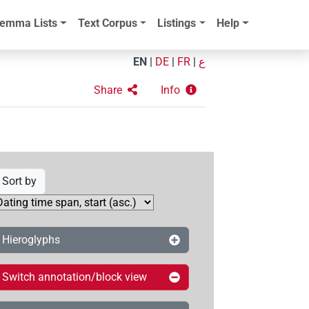
emma Lists
Text Corpus
Listings
Help
EN
|
DE
|
FR
|
ع
Share
Info
Sort by
Hieroglyphs
Switch annotation/block view