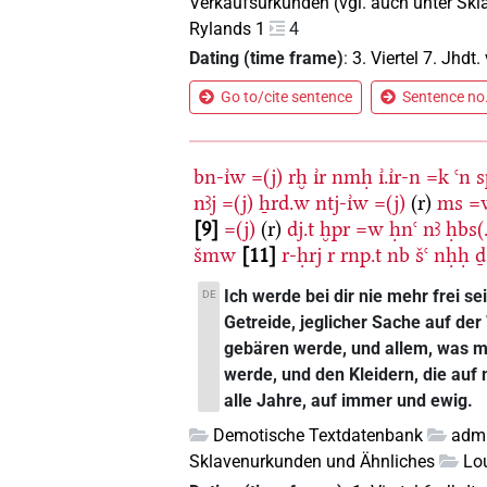
Verkaufsurkunden (vgl. auch unter Sk
Rylands 1
4
Dating (time frame)
:
3. Viertel 7. Jhdt. 
Go to/cite sentence
Sentence no.
bn-ı͗w
=(j)
rḫ
ı͗r
nmḥ
ı͗.ı͗r-n
=k
ꜥn
s
nꜣj
=(j)
ẖrd.w
ntj-ı͗w
=(j)
(r)
ms
=
9
=(j)
(r)
dj.t
ḫpr
=w
ḥnꜥ
nꜣ
ḥbs(
šmw
11
r-ḥrj
r
rnp.t
nb
šꜥ
nḥḥ
ḏ
Ich werde bei dir nie mehr frei se
DE
Getreide, jeglicher Sache auf de
gebären werde, und allem, was mi
werde, und den Kleidern, die auf 
alle Jahre, auf immer und ewig.
Demotische Textdatenbank
admi
Sklavenurkunden und Ähnliches
Lo