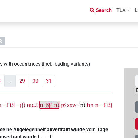
Search
TLA
L
s
s with occurrences (incl. reading variants)
.
3
…
29
30
31
n
=f
tꜣj
=(j)
md.t
n-ṯꜣj(-n)
pꜣ
ssw
(n)
ḥn
n
=f
tꜣj
em meine Angelegenheit anvertraut wurde vom Tage
ertraut wurde [... ...]"