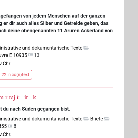
angefangen von jedem Menschen auf der ganzen
g er dir auch alles Silber und Getreide geben, das
nnoch deine obengenannten 11 Aruren Ackerland von
nistrative und dokumentarische Texte
uvre E 10935
13
v.Chr.
 22 in co(n)text
šm
r
rsj
ı͗:_
ı͗r
=k
eit du nach Süden gegangen bist.
nistrative und dokumentarische Texte
Briefe
855
8
v.Chr.