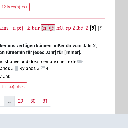
 12 in co(n)text
.ı͗m
=n
pꜣj
=k
bnr
(n-)ṯꜣj
ḥꜣ.t-sp
2
ı͗bd-2
5
[⸮
über uns verfügen können außer dir vom Jahr 2,
an fürderhin für jedes Jahr] für [immer].
nistrative und dokumentarische Texte
lands 3
Rylands 3
4
v.Chr.
 5 in co(n)text
3
…
29
30
31