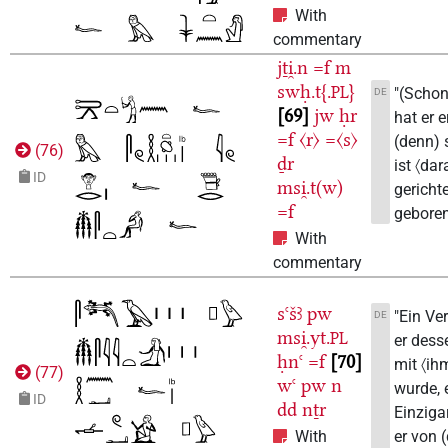
With
commentary
jṯi̯.n
=f
m
swḥ.t{.
}
PL
"(Schon
DE
69
jw
ḥr
hat er e
=f
〈r〉
=〈s〉
(denn) 
(
76
)
ḏr
ist 〈dar
ID
msi̯.t(w)
gerichte
=f
geboren
With
commentary
sꜥšꜣ
pw
"Ein Ve
DE
msi̯.yt.
PL
er dess
ḥnꜥ
=f
70
mit 〈ih
(
77
)
wꜥ
pw
n
wurde, 
ID
dd
nṯr
Einzigar
er von (
With