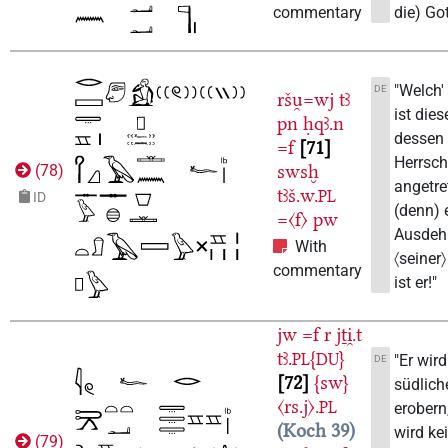
die) Got
commentary
"Welch'
DE
ršu̯=wj
tꜣ
ist die
pn
ḥqꜣ.n
dessen
=f
71
Herrsch
swsḫ
(
78
)
angetre
tꜣš.w.
PL
ID
(denn) 
=〈f〉
pw
Ausdeh
With
〈seiner
commentary
ist er!"
jw
=f
r
jṯi̯.t
tꜣ.
{
}
PL
DU
"Er wird
DE
72
{sw}
südlich
〈rs.j〉.
PL
erobern,
Koch 39
wird ke
(
79
)