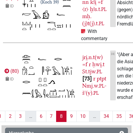
nn
kꜣi̯
=f
Koch 39
Absich
ID
〈r〉
ḫꜣs.t.
PL
〈gegen〉
mḥ.
nördlic
(j)t(j).t.
PL
Fremdlä
With
commentary
"(Aber 
DE
jri̯.n.t(w)
die Asi
=f
r
ḥwi̯.t
schlage
St.tjw.
(
80
)
PL
um die
73
r
ptpt
ID
niederz
Nmj.w.
-
PL
wurde e
šꜥ(y).
PL
erschaf
1
2
3
…
6
7
8
9
10
…
34
35
3