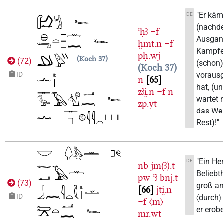
"Er käm
DE
(nachd
ꜥḥꜣ
=f
Ausgan
ḫmt.n
=f
Kampfe
pḥ.wj
Koch 37
(
72
)
(schon
Koch 37
voraus
ID
n
65
hat, (un
zꜣi̯.n
=f
n
wartet 
zp.yt
das Wei
Rest)!"
"Ein Her
DE
nb
jm(ꜣ).t
Beliebth
pw
ꜥꜣ
bnj.t
(
73
)
groß a
66
jṯi̯.n
ID
〈durch〉
=f
〈m〉
er erobe
mr.wt