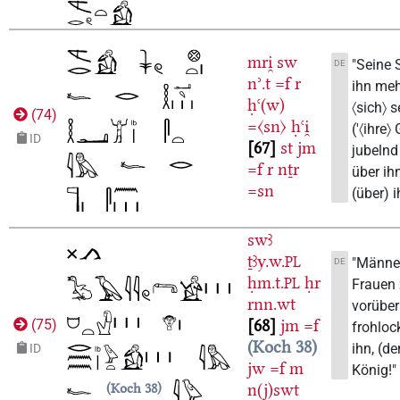
mri̯
sw
"Seine S
DE
nʾ.t
=f
r
ihn meh
ḥꜥ(w)
〈sich〉 s
(
74
)
=〈sn〉
ḥꜥi̯
('〈ihre〉 
ID
67
st
jm
jubelnd 
=f
r
nṯr
über ih
=sn
(über) i
swꜣ
ṯꜣy.w.
PL
"Männe
DE
ḥm.t.
ḥr
PL
Frauen 
rnn.wt
vorüber
68
jm
=f
(
75
)
frohloc
Koch 38
ihn, (de
ID
jw
=f
m
König!"
n(j)swt
Koch 38