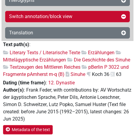
Hieroglyphs
Switch annotation/block view
Translation
Text path(s)
:
Literary Texts / Literarische Texte
Erzählungen
Mittelägyptische Erzählungen
Die Geschichte des Sinuhe
Textzeugen des Mittleren Reiches
pBerlin P 3022 und
Fragmente pAmherst m-q (B)
Sinuhe
Koch 36
63
Dating (time frame)
:
12. Dynastie
Author(s)
:
Frank Feder
;
with contributions by
:
AV Wortschatz
der ägyptischen Sprache
,
Peter Dils
,
Antonie Loeschner
,
Simon D. Schweitzer
,
Lutz Popko
,
Samuel Huster
(
Text file
created
:
before June 2015 (1992–2015)
,
latest changes
:
26
Jun 2025
)
Metadata of the text