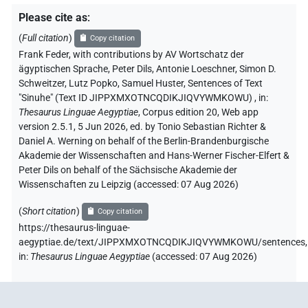
Please cite as
:
(
Full citation
)
Copy citation
Frank Feder
,
with contributions by
AV Wortschatz der
ägyptischen Sprache
, Peter Dils
, Antonie Loeschner
, Simon D.
Schweitzer
, Lutz Popko
, Samuel Huster
,
Sentences of Text
"Sinuhe" (Text ID JIPPXMXOTNCQDIKJIQVYWMKOWU)
,
in
:
Thesaurus Linguae Aegyptiae
,
Corpus edition 20, Web app
version 2.5.1, 5 Jun 2026, ed. by Tonio Sebastian Richter &
Daniel A. Werning on behalf of the Berlin-Brandenburgische
Akademie der Wissenschaften and Hans-Werner Fischer-Elfert &
Peter Dils on behalf of the Sächsische Akademie der
Wissenschaften zu Leipzig (accessed:
07 Aug 2026
)
(
Short citation
)
Copy citation
https://thesaurus-linguae-
aegyptiae.de/text/JIPPXMXOTNCQDIKJIQVYWMKOWU/sentences,
in
:
Thesaurus Linguae Aegyptiae
(
accessed
:
07 Aug 2026
)