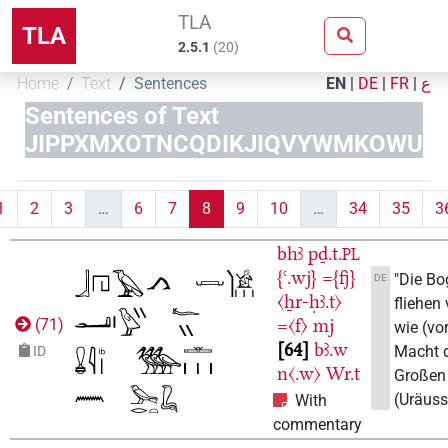
TLA
TLA
2.5.1
(
20
)
Home
Text
Sentences
EN
|
DE
|
FR
|
ع
Sentences of Text
JIPPXMXOTNCQDIKJIQVYWMKOWU
1
2
3
…
6
7
8
9
10
…
34
35
3
bhꜣ
pḏ.t.
PL
{ꜥ.wj}
={fj}
"Die Bo
DE
〈ẖr-ḥꜣ.t〉
fliehen 
=〈f〉
mj
(
71
)
wie (vor
64
bꜣ.w
Macht 
ID
n〈.w〉
Wr.t
Großen
(Uräuss
With
commentary