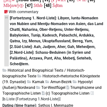
Mb{nw}〈ṯ〉
47
Sthb
48
Šḏtm
With commentary
[Fortsetzung 1. Nord-Liste]: Libyen, Iuntu-Nomaden
DE
von Nubien und Mentju-Nomaden von Asien, das Land
Chatti, Naharina, Ober-Retjenu, Unter-Retjenu,
Babylonien, Tunip, Kadesch, Pabachchi, Ardukka,
Qatna, Izy, Menus, Ukuptaflussland, Bereg, Yam,
[2.Süd-Liste]: Aah, Jadjem, Aher, Gah, Mehedjem,
[2.Nord-Liste]: Schasu-Beduinen (in Syrien und
Palästina), Arzawa, Punt, Aha, Mebetj, Seteheb,
Schedjtem.
Historical and Biographical Texts / Historisch-
biographische Texte
Historisch-rhetorische Königstexte
(19. Dynastie)
Karnak
Amun-Bezirk
Hypostyl
(Außen)/Nordwand
Tor-Westflügel
Triumphszene und
Topographische Listen
(c) Topographische Listen
[b.Liste (Fortsetzung 1.Nord-Liste)]
Dating (time frame)
:
Sethos I. Menmaatre