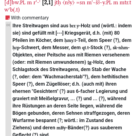
[d]bw.
m
rʾ-ꜥ
2,1
jtḥ
〈nꜣy〉
=sn
mꜥ~šꜣ~y.
m
mtr.t
PL
PL
wꜥb(.t)
With commentary
Ihre Streitwagen sind aus
-Holz und (wörtl.: indem
DE
brr.y
sie) sind gefüllt mit [---] Kriegsgerät, d.h. (mit) 80
Pfeilen im Köcher, dem
-Teil, dem Speer (?), dem
ḥmy.t
-Schwert, dem Messer, dem
-Stock (?),
-
ḥrp
qt.t
sk-nhm
Objekten, einer Peitsche aus mit Riemen versehenem
(oder: mit Riemen umwundenem)
-Holz, dem
ṯg
Schlagstock des Streitwagens, dem Stab der Wache
(?, oder: dem "Wachmacherstab"?), dem hethitischen
Speer (?), dem Zügellöser; d.h. (auch mit) ihren
ehernen "Gesichtern" (?) aus 6-facher Legierung und
graviert mit Meißelgravur, ... (?) und ... (?), während
ihre Rüstungen an deren Seite liegen, während die
Bögen gebunden, deren Sehnen straffgezogen, deren
Wurfarme bespannt (?; wörtl.: im Zustand des
Ziehens) und deren
-Bänder(?) aus sauberem
mšꜣy
Geflecht (?) sind.