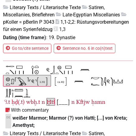
Literary Texts / Literarische Texte
Satiren,
Miscellanies, Brieflehren
Late-Egyptian Miscellanies
pKoller = pBerlin P 3043
1,1-2,2: Rüstungsvorbereitungen
für einen Syrienfeldzug
1,3
Dating (time frame)
:
19. Dynastie
Go to/cite sentence
Sentence no. 6 in co(n)text
ꜥꜣ.t
ḥḏ(.t)
wbḫ.t
n
Ḫtꜣ
[___]
n
Kftjw
ḥsmn
With commentary
weißer Marmor; Marmor (?) von Hatti; [...] von Kreta;
DE
Amethyst;
Literary Texts / Literarische Texte
Satiren,