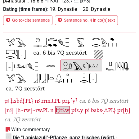
pAnastasi I, 18.6-8
KÄT 123.7
[x+3]
Dating (time frame)
:
19. Dynastie
–
20. Dynastie
Go to/cite sentence
Sentence no. 4 in co(n)text
pꜣ
ḫsbd{.
}
nꜣ
rrm.t.
pri̯.⸢y⸣
ca. 6 bis 7Q zerstört
PL
PL
[nꜣ]
[ḥ~rw]~rw.
n
Ḫtꜣ.w
pfs.y
pꜣ
bsbs{.t.
}
pr[ḫ]
PL
PL
ca. 7Q zerstört
With commentary
Die "Lapislazuli"-Pflanze, ganz frisches (wörtl.:
DE