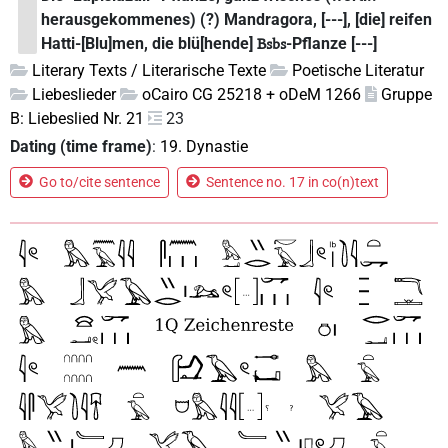
herausgekommenes) (?) Mandragora, [---], [die] reifen
Hatti-[Blu]men, die blü[hende]
-Pflanze [---]
Bsbs
Literary Texts / Literarische Texte
Poetische Literatur
Liebeslieder
oCairo CG 25218 + oDeM 1266
Gruppe
B: Liebeslied Nr. 21
23
Dating (time frame)
:
19. Dynastie
Go to/cite sentence
Sentence no. 17 in co(n)text