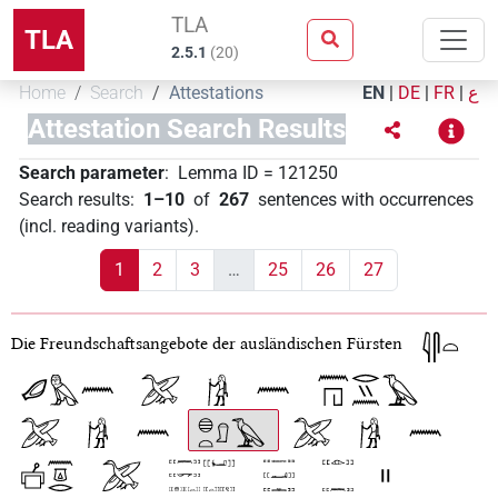
TLA
TLA
2.5.1
(
20
)
Home
Search
Attestations
EN
|
DE
|
FR
|
ع
Attestation Search Results
Search parameter
:
Lemma ID
=
121250
Search results
:
1–10
of
267
sentences with occurrences
(incl. reading variants)
.
1
2
3
…
25
26
27
Die Freundschaftsangebote der ausländischen Fürsten