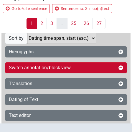
Go to/cite sentence
Sentence no. 3 in co(n)text
1
2
3
…
25
26
27
Sort by
Hieroglyphs
Switch annotation/block view
Translation
Dating of Text
Text editor