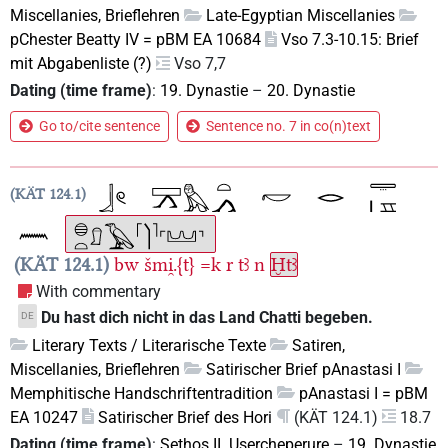
Miscellanies, Brieflehren
Late-Egyptian Miscellanies
pChester Beatty IV = pBM EA 10684
Vso 7.3-10.15: Brief
mit Abgabenliste (?)
Vso 7,7
Dating (time frame)
:
19. Dynastie
–
20. Dynastie
Go to/cite sentence
Sentence no. 7 in co(n)text
KÄT 124.1
KÄT 124.1
bw
šmi̯.{t}
=k
r
tꜣ
n
Ḫtꜣ
With commentary
Du hast dich nicht in das Land Chatti begeben.
DE
Literary Texts / Literarische Texte
Satiren,
Miscellanies, Brieflehren
Satirischer Brief pAnastasi I
Memphitische Handschriftentradition
pAnastasi I = pBM
EA 10247
Satirischer Brief des Hori
(KÄT 124.1)
18.7
Dating (time frame)
:
Sethos II. Usercheperure
–
19. Dynastie