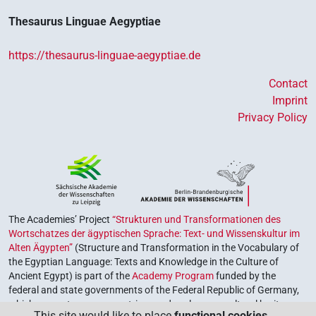
Thesaurus Linguae Aegyptiae
https://thesaurus-linguae-aegyptiae.de
Contact
Imprint
Privacy Policy
The Academies’ Project
“Strukturen und Transformationen des
Wortschatzes der ägyptischen Sprache: Text- und Wissenskultur im
Alten Ägypten”
(Structure and Transformation in the Vocabulary of
the Egyptian Language: Texts and Knowledge in the Culture of
Ancient Egypt) is part of the
Academy Program
funded by the
federal and state governments of the Federal Republic of Germany,
which serves to preserve, retrieve and explore our cultural heritage.
This site would like to place
functional cookies