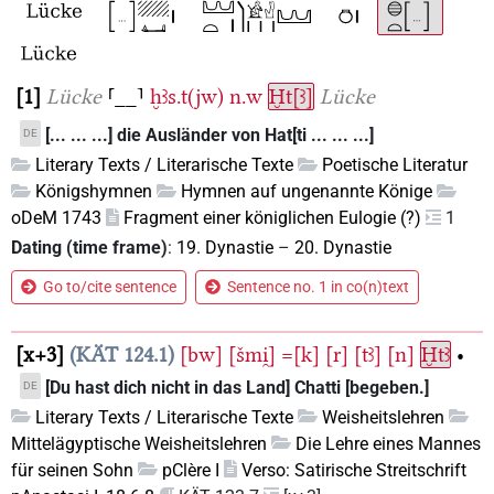
1
Lücke
⸢__⸣
ḫꜣs.t(jw)
n.w
Ḫt[ꜣ]
Lücke
[... ... ...] die Ausländer von Hat[ti ... ... ...]
DE
Literary Texts / Literarische Texte
Poetische Literatur
Königshymnen
Hymnen auf ungenannte Könige
oDeM 1743
Fragment einer königlichen Eulogie (?)
1
Dating (time frame)
:
19. Dynastie
–
20. Dynastie
Go to/cite sentence
Sentence no. 1 in co(n)text
x+3
KÄT 124.1
[bw]
[šmi̯]
=[k]
[r]
[tꜣ]
[n]
Ḫtꜣ
•
[Du hast dich nicht in das Land] Chatti [begeben.]
DE
Literary Texts / Literarische Texte
Weisheitslehren
Mittelägyptische Weisheitslehren
Die Lehre eines Mannes
für seinen Sohn
pClère I
Verso: Satirische Streitschrift