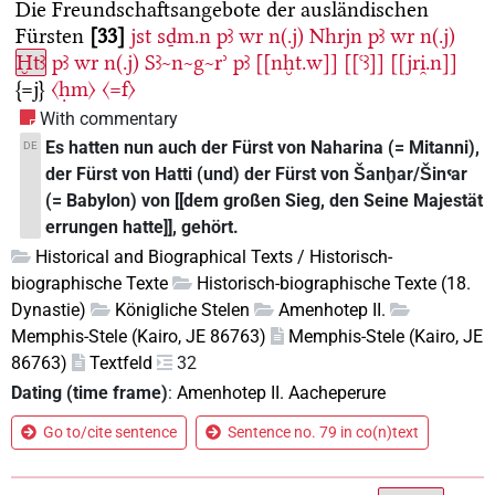
Die Freundschaftsangebote der ausländischen
Fürsten
33
jst
sḏm.n
pꜣ
wr
n(.j)
Nhrjn
pꜣ
wr
n(.j)
Ḫtꜣ
pꜣ
wr
n(.j)
Sꜣ~n~g~rʾ
pꜣ
[[nḫt.w]]
[[ꜥꜣ]]
[[jri̯.n]]
{=j}
〈ḥm〉
〈=f〉
With commentary
Es hatten nun auch der Fürst von Naharina (= Mitanni),
DE
der Fürst von Hatti (und) der Fürst von Šanḫar/Šinꜥar
(= Babylon) von [[dem großen Sieg, den Seine Majestät
errungen hatte]], gehört.
Historical and Biographical Texts / Historisch-
biographische Texte
Historisch-biographische Texte (18.
Dynastie)
Königliche Stelen
Amenhotep II.
Memphis-Stele (Kairo, JE 86763)
Memphis-Stele (Kairo, JE
86763)
Textfeld
32
Dating (time frame)
:
Amenhotep II. Aacheperure
Go to/cite sentence
Sentence no. 79 in co(n)text