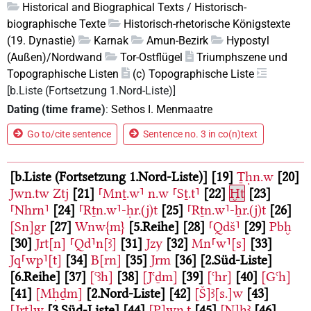
Historical and Biographical Texts / Historisch-
biographische Texte
Historisch-rhetorische Königstexte
(19. Dynastie)
Karnak
Amun-Bezirk
Hypostyl
(Außen)/Nordwand
Tor-Ostflügel
Triumphszene und
Topographische Listen
(c) Topographische Liste
[b.Liste (Fortsetzung 1.Nord-Liste)]
Dating (time frame)
:
Sethos I. Menmaatre
Go to/cite sentence
Sentence no. 3 in co(n)text
b.Liste (Fortsetzung 1.Nord-Liste)
19
Ṯḥn.w
20
Jwn.tw
Ztj
21
⸢Mnṯ.w⸣
n.w
⸢Sṯ.t⸣
22
Ḫt
23
⸢Nhrn⸣
24
⸢Rṯn.w⸣-ḥr.(j)t
25
⸢Rṯn.w⸣-ẖr.(j)t
26
[Sn]gr
27
Wnw{m}
5.Reihe
28
⸢Qdš⸣
29
Pbḫ
30
Jrt[n]
⸢Qd⸣n[ꜣ]
31
Jzy
32
Mn⸢w⸣[s]
33
Jq⸢wp⸣[t]
34
B[rn]
35
Jrm
36
2.Süd-Liste
6.Reihe
37
[ꜥꜣh]
38
[Jꜥḏm]
39
[ꜥhr]
40
[Gꜥh]
41
[Mḥḏm]
2.Nord-Liste
42
[Š]ꜣ[s.]w
43
[Jrṯ]w
3.Süd-Liste
44
[P]wn.t
45
⸢N⸣hꜣ
46