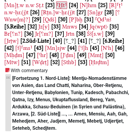
[Mn]ṯ.w
n.w
Sṯ.t
23
⸢Ḫt⸣
24
[N]hrn
25
[R]⸢ṯ⸣
n.w-ḥr.(j)t
26
[Rṯn.]w-ẖr.(j)t
27
[Sn]gr
28
[⸮
Wnw{m}?]
29
[Qdš]
30
[P]bḫ
31
⸢Qd⸣nꜣ
5.Reihe
32
Jz[y]
33
Mnws
34
Jq〈wpt〉
35
Br[⸮n?]
36
Jr[⸮m?]
37
Jrtn
38
Šꜣ[s.w]
39
[Jrṯw]
2.Süd-Liste
40
[⸮_?]
41
[⸮_?]
6.Reihe
42
[Ꜣ]⸢ms⸣
43
[Mn]sjw
44
[ꜥꜣ]h
45
[Nꜥh]
46
[Mḥḏm]
47
[Ꜥhr]
48
[Jꜥḏm]
49
[Mmṯ]
50
[Mtw]
51
[Wḏrṯ]
52
[Sthb]
53
[Ḥrḏtm]
With commentary
[Fortsetzung 1. Nord-Liste]: Mentju-Nomadenstämme
DE
von Asien, das Land Chatti, Naharina, Ober-Retjenu,
Unter-Retjenu, Babylonien, Tunip, Kadesch, Pabachchi,
Qatna, Izy, Menus, Ukuptaflussland, Bereg, Yam,
Ardukka, Schasu-Beduinen (in Syrien und Palästina),
Arzawa, [2. Süd-Liste]] ..., ... Ames, Mensiu, Aah, Gah,
Mehedjem, Aher, Jadjem, Memetj, Mebetj, Udjertjet,
Seteheb, Schedjtem.