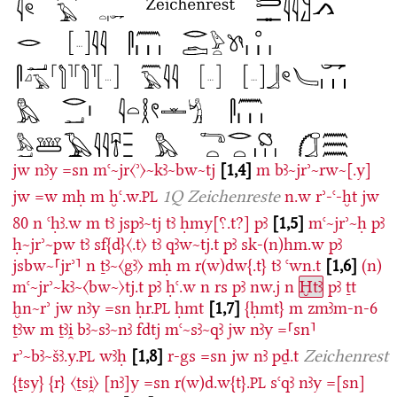
jw
nꜣy
=sn
mꜥ~jr〈ʾ〉~kꜣ~bw~tj
1,4
m
bꜣ~jrʾ~rw~[.y]
jw
=w
mḥ
m
ḫꜥ.w.
1Q Zeichenreste
n.w
rʾ-ꜥ-ḫt
jw
PL
80
n
ꜥḥꜣ.w
m
tꜣ
jspꜣ~tj
tꜣ
ḥmy[⸮.t?]
pꜣ
1,5
mꜥ~jrʾ~ḥ
pꜣ
ḥ~jrʾ~pw
tꜣ
sf{d}〈.t〉
tꜣ
qꜣw~tj.t
pꜣ
sk-(n)hm.w
pꜣ
jsbw~⸢jrʾ⸣
n
ṯꜣ~〈gꜣ〉
mḥ
m
r(w)dw{.t}
tꜣ
ꜥwn.t
1,6
(n)
mꜥ~jrʾ~kꜣ~〈bw~〉tj.t
pꜣ
ḥꜥ.w
n
rs
pꜣ
nw.j
n
Ḫtꜣ
pꜣ
ṯt
ḫn~rʾ
jw
nꜣy
=sn
ḥr.
ḥmt
1,7
{ḥmt}
m
zmꜣm-n-6
PL
ṯꜣw
m
ṯꜣi̯
bꜣ~sꜣ~nꜣ
fdtj
mꜥ~sꜣ~qꜣ
jw
nꜣy
=⸢sn⸣
rʾ~bꜣ~šꜣ.y.
wꜣḥ
1,8
r-gs
=sn
jw
nꜣ
pḏ.t
Zeichenrest
PL
{ṯsy}
{r}
〈ṯsi̯〉
[nꜣ]y
=sn
r(w)d.w{t}.
sꜥqꜣ
nꜣy
=[sn]
PL