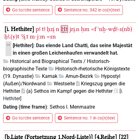
Go to/cite sentence
Sentence no. 342 in co(n)text
i. Hethiter
pꜣ
tꜣ
ẖzi̯
n
Ḫt
jri̯.n
ḥm
=f
ꜥnḫ-wḏꜣ-s(nb)
ẖꜣ.(y)t
ꜥꜣi̯.t
m-j:m
=sn
[Hethiter]: Das elende Land Chatti, das seine Majestät
DE
in einen großen Leichenhaufen verwandelt hat.
Historical and Biographical Texts / Historisch-
biographische Texte
Historisch-rhetorische Königstexte
(19. Dynastie)
Karnak
Amun-Bezirk
Hypostyl
(Außen)/Nordwand
Westseite
Kriegszug gegen die
Hethiter
(a) Sethos im Kampf gegen die Hethiter
[i.
Hethiter]
Dating (time frame)
:
Sethos I. Menmaatre
Go to/cite sentence
Sentence no. 1 in co(n)text
b.Liste (Fortsetzung 1.Nord-Liste)
4.Reihe
22