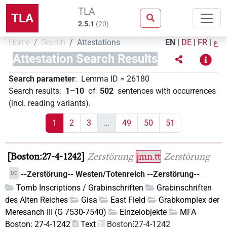
TLA
TLA
2.5.1
(
20
)
Home
Search
Attestations
EN
|
DE
|
FR
|
ع
Attestation Search Results
Search parameter
:
Lemma ID
=
26180
Search results
:
1–10
of
502
sentences with occurrences
(incl. reading variants)
.
1
2
3
…
49
50
51
Boston:27-4-1242
Zerstörung
jmn.tt
Zerstörung
--Zerstörung-- Westen/Totenreich --Zerstörung--
DE
Tomb Inscriptions / Grabinschriften
Grabinschriften
des Alten Reiches
Gisa
East Field
Grabkomplex der
Meresanch III (G 7530-7540)
Einzelobjekte
MFA
Boston: 27-4-1242
Text
Boston⁝27-4-1242