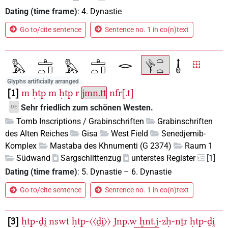
Dating (time frame)
:
4. Dynastie
Go to/cite sentence
Sentence no. 1 in co(n)text
Glyphs artificially arranged
1
m
ḥtp
m
ḥtp
r
jmn.tt
nfr[.t]
Sehr friedlich zum schönen Westen.
DE
Tomb Inscriptions / Grabinschriften
Grabinschriften
des Alten Reiches
Gisa
West Field
Senedjemib-
Komplex
Mastaba des Khnumenti (G 2374)
Raum 1
Südwand
Sargschlittenzug
unterstes Register
[1]
Dating (time frame)
:
5. Dynastie
–
6. Dynastie
Go to/cite sentence
Sentence no. 1 in co(n)text
3
ḥtp-ḏi̯
nswt
ḥtp-〈〈ḏi̯〉〉
Jnp.w
ḫnt.j-zḥ-nṯr
ḥtp-ḏi̯