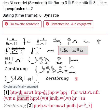
des Ni-semdet (Semdenti)
Raum 3
Scheintür
8. linker
Innenpfosten
2
Dating (time frame)
:
6. Dynastie
Go to/cite sentence
Sentence no. 4 in co(n)text
Glyphs artificially arranged
1
ḥtp-ḏi̯
nswt
ḥtp-ḏi̯
Jnp.w
ḫpi̯
=f
ḥr
wꜣ.t.
nfr.
PL
(w)t
n
jmn.tt
ḫpp!.(w)t
jmꜣḫ.w(.w)
ḥr
=sn
Zerstörung
2
jmꜣḫ.w-ḫr-nswt
jmꜣḫ.[w-⸮_?]