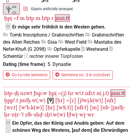
Glyphs artificially arranged
ḫpi̯
=f
m
ḥtp
m
ḥtp
r
jmn.tt
Er möge sehr fröhlich in den Westen gehen.
DE
Tomb Inscriptions / Grabinschriften
Grabinschriften
des Alten Reiches
Gisa
West Field
Mastaba des
Nefer-Khufi (G 2098)
Opferkapelle
Westwand
Scheintür
rechter innerer Türpfosten
Dating (time frame)
:
5. Dynastie
Go to/cite sentence
Sentence no. 3 in co(n)text
ḥtp-ḏi̯
nswt
Jnp.w
ḫpi̯
=(j)
ḥr
wꜣ.t
nfr.t
n(.j.t)
jmn.tt
ḫpp!.t
jmꜣḫ.w(.w)
9
[ḥr]
=[s]
[jꜣwi̯.k(w)]
[nfr]
[wr.t]
[wꜥb.k(w)]
[ḥr]
[wꜣ(.t)]
[nfr.t]
[m]
[nb-]jmꜣḫ-
ḫr-nṯr-ꜥꜣ
zꜣb-sḥḏ-zẖꜣ.w(w)
Ḫwi̯-wj-wr
Ein Opfer, das der König und Anubis geben: Auf dem
DE
schönen Weg des Westens, [auf dem] die Ehrwürdigen