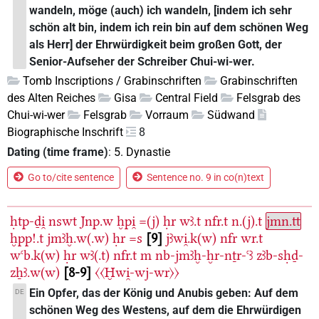
wandeln, möge (auch) ich wandeln, [indem ich sehr
schön alt bin, indem ich rein bin auf dem schönen Weg
als Herr] der Ehrwürdigkeit beim großen Gott, der
Senior-Aufseher der Schreiber Chui-wi-wer.
Tomb Inscriptions / Grabinschriften
Grabinschriften
des Alten Reiches
Gisa
Central Field
Felsgrab des
Chui-wi-wer
Felsgrab
Vorraum
Südwand
Biographische Inschrift
8
Dating (time frame)
:
5. Dynastie
Go to/cite sentence
Sentence no. 9 in co(n)text
ḥtp-ḏi̯
nswt
Jnp.w
ḫpi̯
=(j)
ḥr
wꜣ.t
nfr.t
n.(j).t
jmn.tt
ḫpp!.t
jmꜣḫ.w(.w)
ḥr
=s
9
jꜣwi̯.k(w)
nfr
wr.t
wꜥb.k(w)
ḥr
wꜣ(.t)
nfr.t
m
nb-jmꜣḫ-ḫr-nṯr-ꜥꜣ
zꜣb-sḥḏ-
zẖꜣ.w(w)
8-9
〈〈Ḫwi̯-wj-wr〉〉
Ein Opfer, das der König und Anubis geben: Auf dem
DE
schönen Weg des Westens, auf dem die Ehrwürdigen