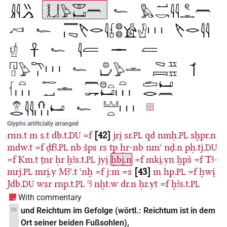
Glyphs artificially arranged
rnn.t
m
s.t
db.t.
=f
42
jri̯
sr.
qd
nmḥ.
sḫpr.n
DU
PL
PL
mdw.t
=f
ḏfꜣ.
nb
šps
rs
tp
ḥr-nb
nmꜥ
nḏ.n
pḥ.tj.
PL
DU
=f
Km.t
ṯnr
ḥr
ḫꜣs.t.
jyi̯
ḥbi̯.n
=f
mki̯.yn
ḫpš
=f
Tꜣ-
PL
mrj.
mri̯.y
Mꜣꜥ.t
ꜥnḫ
=f
j:m
=s
43
m
hp.
=f
ḫwi̯
PL
PL
Jdb.
wsr
rnp.t.
ꜥꜣ
nḫt.w
dr.n
ḥr.yt
=f
ḫꜣs.t.
DU
PL
PL
With commentary
und Reichtum im Gefolge (wörtl.: Reichtum ist in dem
DE
Ort seiner beiden Fußsohlen),