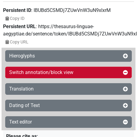
Persistent ID
:
IBUBd5CSMDj7ZUwVnW3uN9xlxrM
Copy ID
Persistent URL
:
https://thesaurus-linguae-
aegyptiae.de/sentence/token/IBUBd5CSMDj7ZUwVnW3uN9x
Copy URL
Hieroglyphs
Switch annotation/block view
Translation
Dating of Text
Text editor
Please cite as
: