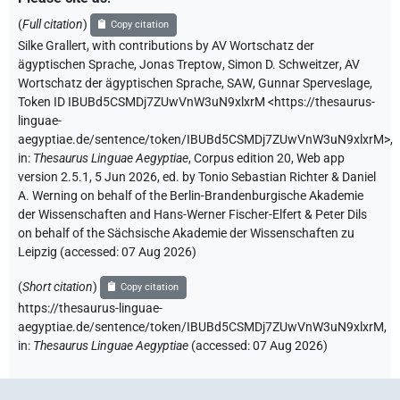
(
Full citation
)
Copy citation
Silke Grallert
,
with contributions by
AV Wortschatz der
ägyptischen Sprache
,
Jonas Treptow
,
Simon D. Schweitzer
,
AV
Wortschatz der ägyptischen Sprache, SAW
,
Gunnar Sperveslage
,
Token ID IBUBd5CSMDj7ZUwVnW3uN9xlxrM
<https://thesaurus-
linguae-
aegyptiae.de/sentence/token/IBUBd5CSMDj7ZUwVnW3uN9xlxrM>
,
in
:
Thesaurus Linguae Aegyptiae
,
Corpus edition 20, Web app
version 2.5.1, 5 Jun 2026, ed. by Tonio Sebastian Richter & Daniel
A. Werning on behalf of the Berlin-Brandenburgische Akademie
der Wissenschaften and Hans-Werner Fischer-Elfert & Peter Dils
on behalf of the Sächsische Akademie der Wissenschaften zu
Leipzig (accessed:
07 Aug 2026
)
(
Short citation
)
Copy citation
https://thesaurus-linguae-
aegyptiae.de/sentence/token/IBUBd5CSMDj7ZUwVnW3uN9xlxrM,
in
:
Thesaurus Linguae Aegyptiae
(
accessed
:
07 Aug 2026
)