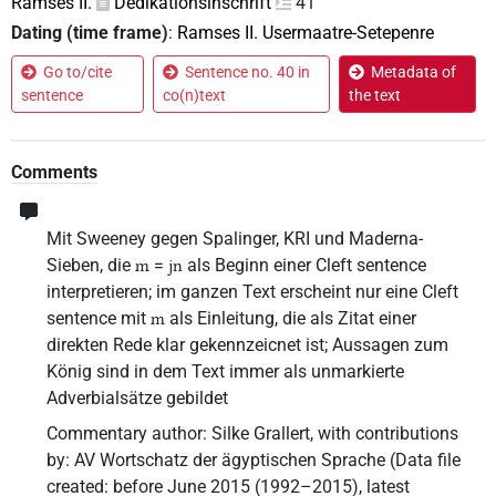
Ramses II.
Dedikationsinschrift
41
Dating (time frame)
:
Ramses II. Usermaatre-Setepenre
Go to/cite
Sentence no. 40 in
Metadata of
sentence
co(n)text
the text
Comments
Mit Sweeney gegen Spalinger, KRI und Maderna-
Sieben, die
=
als Beginn einer Cleft sentence
m
jn
interpretieren; im ganzen Text erscheint nur eine Cleft
sentence mit
als Einleitung, die als Zitat einer
m
direkten Rede klar gekennzeicnet ist; Aussagen zum
König sind in dem Text immer als unmarkierte
Adverbialsätze gebildet
Commentary author
:
Silke Grallert
,
with contributions
by
:
AV Wortschatz der ägyptischen Sprache
(
Data file
created
:
before June 2015 (1992–2015)
,
latest