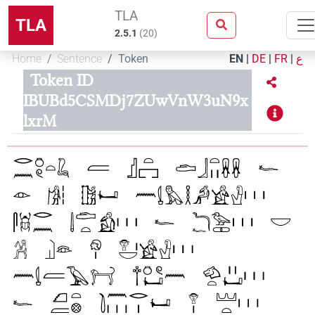
TLA
TLA
2.5.1
(
20
)
Home
Sentence
Token
EN
|
DE
|
FR
|
ع
Token ID
IBUBd5CSMDj7ZUwVnW3uN9x
lxrM