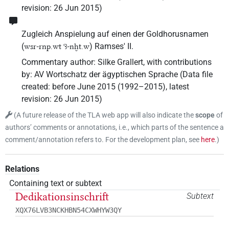
revision
:
26 Jun 2015
)
Zugleich Anspielung auf einen der Goldhorusnamen
(
) Ramses' II.
wsr-rnp.wt ꜥꜣ-nḫt.w
Commentary author
:
Silke Grallert
,
with contributions
by
:
AV Wortschatz der ägyptischen Sprache
(
Data file
created
:
before June 2015 (1992–2015)
,
latest
revision
:
26 Jun 2015
)
(
A future release of the TLA web app will also indicate the
scope
of
authors’ comments or annotations, i.e., which parts of the sentence a
comment/annotation refers to. For the development plan, see
here
.
)
Relations
Containing text or subtext
Dedikationsinschrift
Subtext
XQX76LVB3NCKHBN54CXWHYW3QY