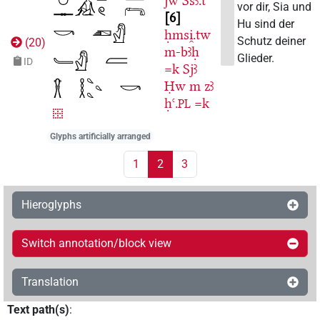
jw
Sšꜣ.t
vor dir, Sia und
6
Hu sind der
ḥmsi̯.tw
Schutz deiner
(
20
)
m-bꜣḥ
Glieder.
ID
=k
Sjꜣ
Ḥw
m
zꜣ
ḥꜥ.
=k
PL
Glyphs artificially arranged
1
2
3
Hieroglyphs
Switch annotation/block view
Translation
Text path(s)
: