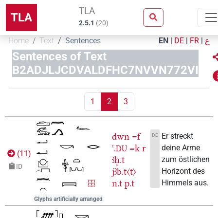
TLA
TLA
2.5.1
(
20
)
Home
Text
Sentences
EN
|
DE
|
FR
|
ع
Sentences of Text
B2ADJLJCDVALDFHC7NVVN772VI
1
2
3
dwn
=f
Er streckt
DE
ꜥ.
=k
r
deine Arme
DU
(
11
)
ꜣḫ.t
zum östlichen
ID
jꜣb.t〈t〉
Horizont des
n.t
p.t
Himmels aus.
Glyphs artificially arranged