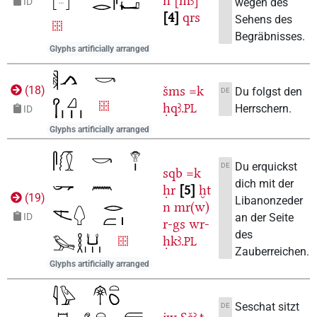
n
[mꜣ]
wegen des
ID
4
qrs
Sehens des
Begräbnisses.
Glyphs artificially arranged
šms
=k
(
18
)
Du folgst den
DE
ḥqꜣ.
Herrschern.
PL
ID
Glyphs artificially arranged
Du erquickst
DE
sqb
=k
dich mit der
ḥr
5
ḫt
(
19
)
Libanonzeder
n
mr(w)
an der Seite
ID
r-gs
wr-
des
ḥkꜣ.
PL
Zauberreichen.
Glyphs artificially arranged
Seschat sitzt
DE