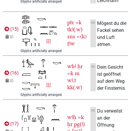
Leichnam!
Glyphs artificially arranged
ptr
=k
Mögest du die
DE
tkꜣ(.w)
(
15
)
Fackel sehen
sns
=〈k〉
und Luft
ID
ṯꜣw
atmen.
Glyphs artificially arranged
wbꜣ
ḥr
Dein Gesicht
DE
=k
m
(
16
)
ist geöffnet
wꜣ.t
auf dem Weg
ID
kk(.w)
der Finsternis.
Glyphs artificially arranged
Du verweilst
DE
wꜣḥ
=k
an der
ḥr
pg(ꜣ)
(
17
)
Öffnung