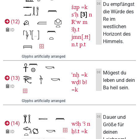
Du empfängst
DE
šzp
=k
die Würde des
sꜥḥ
3
n
Re im
Rꜥw
m
(
12
)
westlichen
ꜣḫ.t
ID
Horizont des
jmn[.tt]
Himmels.
n.t
p.t
Glyphs artificially arranged
Mögest du
DE
ꜥnḫ
=k
(
13
)
leben und dein
wḏꜣ
bꜣ
ID
Ba heil sein.
=k
Glyphs artificially arranged
Dauer und
DE
wꜣḥ
ꜥꜣ
n
(
14
)
Größe für
ẖꜣ.t
=k
deinen
ID