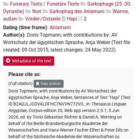
Funerary Texts / Funeräre Texte
Sarkophage (25.-30.
Dynastie)
Nuri
Sarkophag des Anlamani
Wanne,
außen
Vorder-/Ostseite
Hapi
2
Dating (time frame)
:
Anlamani
Author(s)
:
Doris Topmann
;
with contributions by
:
AV
Wortschatz der ägyptischen Sprache
,
Anja Weber
(
Text file
created
:
09 Oct 2015
,
latest changes
:
24 May 2022
)
Metadata of the text
Please cite as
:
(
Full citation
)
Copy citation
Doris Topmann
,
with contributions by
AV Wortschatz der
ägyptischen Sprache
, Anja Weber
,
Sentences of Text "Hapi" (Text
ID B2ADJLJCDVALDFHC7NVVN772VI)
,
in
:
Thesaurus Linguae
Aegyptiae
,
Corpus edition 20, Web app version 2.5.1, 5 Jun
2026, ed. by Tonio Sebastian Richter & Daniel A. Werning on
behalf of the Berlin-Brandenburgische Akademie der
Wissenschaften and Hans-Werner Fischer-Elfert & Peter Dils on
behalf of the Sächsische Akademie der Wissenschaften zu