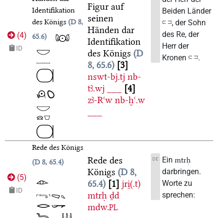
Figur auf
Identifikation
Beiden Länder
seinen
des Königs
D 8,
𓍹 𓍺, der Sohn
Händen dar
des Re, der
(
4
)
65.6
Identifikation
Herr der
ID
des Königs
D
Kronen 𓍹 𓍺.
8, 65.6
3
nswt-bj.tj
nb-
tꜣ.wj
___
4
zꜣ-Rꜥw
nb-ḫꜥ.w
___
Rede des Königs
Rede des
Ein
DE
mtrḥ
D 8, 65.4
Königs
D 8,
darbringen.
(
5
)
65.4
1
jri̯(.t)
Worte zu
ID
mtrḥ
ḏd
sprechen:
mdw.
PL