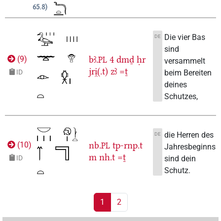
65.8
Die vier Bas
DE
sind
bꜣ.
4
dmḏ
ḥr
(
9
)
PL
versammelt
jri̯(.t)
zꜣ
=ṯ
beim Bereiten
ID
deines
Schutzes,
die Herren des
DE
nb.
tp-rnp.t
(
10
)
PL
Jahresbeginns
m
nh.t
=ṯ
sind dein
ID
Schutz.
1
2