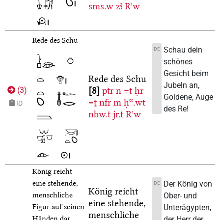
sms.w
zꜣ
Rꜥw
Rede des Schu
Schau dein
DE
schönes
Gesicht beim
Rede des Schu
Jubeln an,
8
ptr
n
=ṯ
ḥr
(
3
)
Goldene, Auge
=ṯ
nfr
m
ḥꜥꜥ.wt
ID
des Re!
nbw.t
jr.t
Rꜥw
König reicht
eine stehende,
Der König von
DE
König reicht
menschliche
Ober- und
eine stehende,
Figur auf seinen
Unterägypten,
menschliche
Händen dar
der Herr der