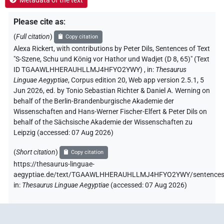
Please cite as
:
(
Full citation
)
Copy citation
Alexa Rickert
,
with contributions by
Peter Dils
,
Sentences of Text
"S-Szene, Schu und König vor Hathor und Wadjet (D 8, 65)" (Text
ID TGAAWLHHERAUHLLMJ4HFYO2YWY)
,
in
:
Thesaurus
Linguae Aegyptiae
,
Corpus edition 20, Web app version 2.5.1, 5
Jun 2026, ed. by Tonio Sebastian Richter & Daniel A. Werning on
behalf of the Berlin-Brandenburgische Akademie der
Wissenschaften and Hans-Werner Fischer-Elfert & Peter Dils on
behalf of the Sächsische Akademie der Wissenschaften zu
Leipzig (accessed:
07 Aug 2026
)
(
Short citation
)
Copy citation
https://thesaurus-linguae-
aegyptiae.de/text/TGAAWLHHERAUHLLMJ4HFYO2YWY/sentences
in
:
Thesaurus Linguae Aegyptiae
(
accessed
:
07 Aug 2026
)