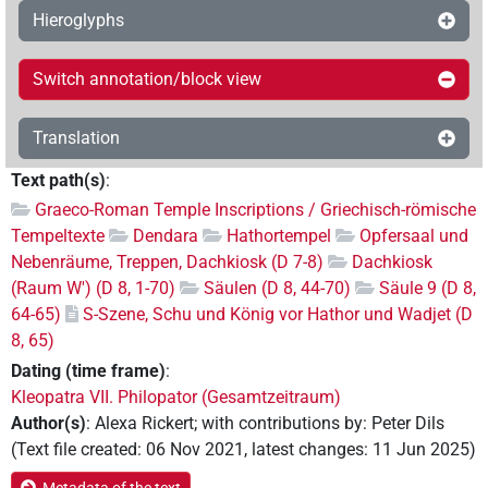
Hieroglyphs
Switch annotation/block view
Translation
Text path(s)
:
Graeco-Roman Temple Inscriptions / Griechisch-römische
Tempeltexte
Dendara
Hathortempel
Opfersaal und
Nebenräume, Treppen, Dachkiosk (D 7-8)
Dachkiosk
(Raum W') (D 8, 1-70)
Säulen (D 8, 44-70)
Säule 9 (D 8,
64-65)
S-Szene, Schu und König vor Hathor und Wadjet (D
8, 65)
Dating (time frame)
:
Kleopatra VII. Philopator (Gesamtzeitraum)
Author(s)
:
Alexa Rickert
;
with contributions by
:
Peter Dils
(
Text file created
:
06 Nov 2021
,
latest changes
:
11 Jun 2025
)
Metadata of the text