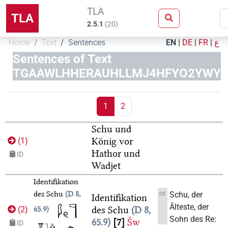
TLA
TLA
2.5.1
(
20
)
Home
Text
Sentences
EN
|
DE
|
FR
|
ع
Sentences of Text
TGAAWLHHERAUHLLMJ4HFYO2YWY
1
2
Schu und
König vor
(
1
)
Hathor und
ID
Wadjet
Identifikation
des Schu
D 8,
Schu, der
DE
Identifikation
Älteste, der
des Schu
D 8,
65.9
(
2
)
Sohn des Re:
65.9
7
Šw
ID