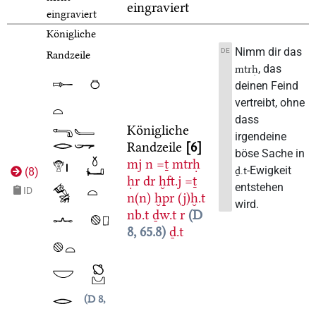
eingraviert
eingraviert
Königliche
Nimm dir das
DE
Randzeile
, das
mtrḥ
deinen Feind
vertreibt, ohne
dass
Königliche
irgendeine
Randzeile
6
böse Sache in
mj
n
=ṯ
mtrḥ
-Ewigkeit
ḏ.t
(
8
)
ḥr
dr
ḫft.j
=ṯ
entstehen
ID
n(n)
ḫpr
(j)ḫ.t
wird.
nb.t
ḏw.t
r
D
8, 65.8
ḏ.t
D 8,