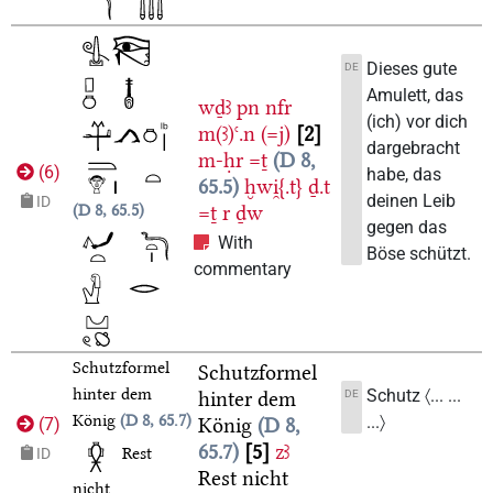
Dieses gute
DE
Amulett, das
wḏꜣ
pn
nfr
(ich) vor dich
m(ꜣ)ꜥ.n
(=j)
2
dargebracht
m-ḥr
=ṯ
D 8,
(
6
)
habe, das
65.5
ḫwi̯{.t}
ḏ.t
deinen Leib
ID
D 8, 65.5
=ṯ
r
ḏw
gegen das
With
Böse schützt.
commentary
Schutzformel
Schutzformel
hinter dem
Schutz 〈... ...
DE
hinter dem
König
D 8, 65.7
...〉
König
D 8,
(
7
)
65.7
5
zꜣ
Rest
ID
Rest nicht
nicht